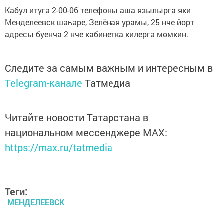
Кабул итүгә 2-00-06 телефоны аша язылырга яки
Менделеевск шәһәре, Зелёная урамы, 25 нче йорт
адресы буенча 2 нче кабинетка килергә мөмкин.
Следите за самым важным и интересным в
Telegram-канале
Татмедиа
Читайте новости Татарстана в
национальном мессенджере MАХ:
https://max.ru/tatmedia
Теги:
МЕНДЕЛЕЕВСК