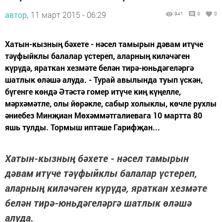
автор,
11 март 2015 - 06:29
941
0
0
Хатын-кызның бәхете - нәсел тамырын дәвам итүче
тәүфыйклы балалар үстереп, аларның киләчәген
күрүдә, яраткан хезмәте белән тирә-юньдәгеләргә
шатлык өләшә алуда. - Турай авылында туып үскән,
бүгенге көндә Әтәстә гомер итүче киң күңелле,
мәрхәмәтле, олы йөрәкле, сабыр холыклы, көчле рухлы
әниебез Минҗиан Мөхәммәтгалиевага 10 мартта 80
яшь тулды. Тормыш иптәше Гарифҗан...
Хатын-кызның бәхете - нәсел тамырын
дәвам итүче тәүфыйклы балалар үстереп,
аларның киләчәген күрүдә, яраткан хезмәте
белән тирә-юньдәгеләргә шатлык өләшә
алуда.