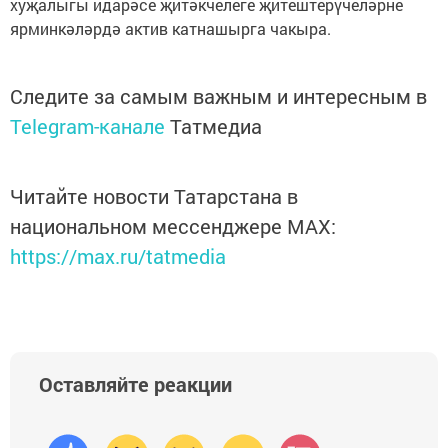
хуҗалыгы идарәсе җитәкчелеге җитештерүчеләрне
ярминкәләрдә актив катнашырга чакыра.
Следите за самым важным и интересным в
Telegram-канале
Татмедиа
Читайте новости Татарстана в
национальном мессенджере MАХ:
https://max.ru/tatmedia
Оставляйте реакции