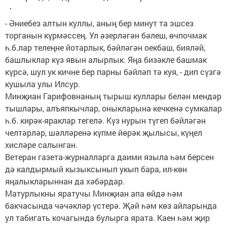
- Әниебез алтын куллы, аның бер минут та эшсез
торганын күрмәссең. Ул әзерләгән бәлеш, өчпочмак
һ.б.лар телеңне йотарлык, бәйләгән оекбаш, бияләй,
башлыклар күз явын алырлык. Яңа бизәкле башмак
күрсә, шул ук кичне бер парны бәйләп тә куя, - дип сүзгә
кушыла улы Илсур.
Минҗиан Гарифовнаның тырыш куллары белән мендәр
тышлары, алъяпкычлар, оныкларына кечкенә сумкалар
һ.б. кирәк-яраклар тегелә. Күз нурын түгеп бәйләгән
челтәрләр, шәлләренә күпме йөрәк җылысы, күңел
хисләре салынган.
Ветеран газета-журналларга даими языла һәм берсен
дә калдырмый кызыксынып укып бара, ил-көн
яңалыкларыннан да хәбәрдар.
Матурлыкны яратучы Минҗиан апа өйдә һәм
бакчасында чәчәкләр үстерә. Җәй һәм көз айларында
ул табигать кочагында булырга ярата. Каен һәм җир