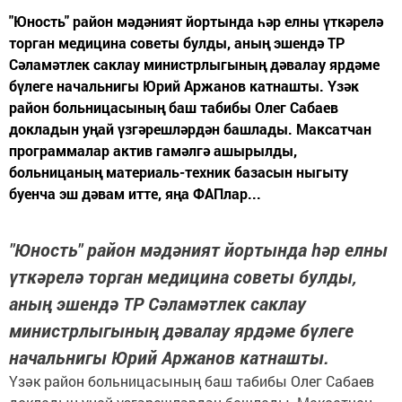
"Юность" район мәдәният йортында һәр елны үткәрелә
торган медицина советы булды, аның эшендә ТР
Сәламәтлек саклау министрлыгының дәвалау ярдәме
бүлеге начальнигы Юрий Аржанов катнашты. Үзәк
район больницасының баш табибы Олег Сабаев
докладын уңай үзгәрешләрдән башлады. Максатчан
программалар актив гамәлгә ашырылды,
больницаның материаль-техник базасын ныгыту
буенча эш дәвам итте, яңа ФАПлар...
"Юность" район мәдәният йортында һәр елны
үткәрелә торган медицина советы булды,
аның эшендә ТР Сәламәтлек саклау
министрлыгының дәвалау ярдәме бүлеге
начальнигы Юрий Аржанов катнашты.
Үзәк район больницасының баш табибы Олег Сабаев