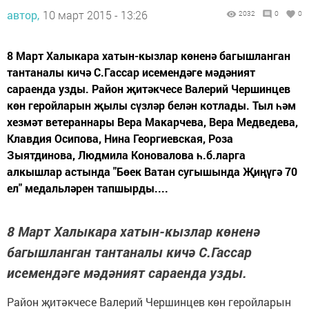
автор,
10 март 2015 - 13:26
2032
0
0
8 Март Халыкара хатын-кызлар көненә багышланган
тантаналы кичә С.Гассар исемендәге мәдәният
сараенда узды. Район җитәкчесе Валерий Чершинцев
көн геройларын җылы сүзләр белән котлады. Тыл һәм
хезмәт ветераннары Вера Макарчева, Вера Медведева,
Клавдия Осипова, Нина Георгиевская, Роза
Зыятдинова, Людмила Коновалова һ.б.ларга
алкышлар астында "Бөек Ватан сугышында Җиңүгә 70
ел" медальләрен тапшырды....
8 Март Халыкара хатын-кызлар көненә
багышланган тантаналы кичә С.Гассар
исемендәге мәдәният сараенда узды.
Район җитәкчесе Валерий Чершинцев көн геройларын