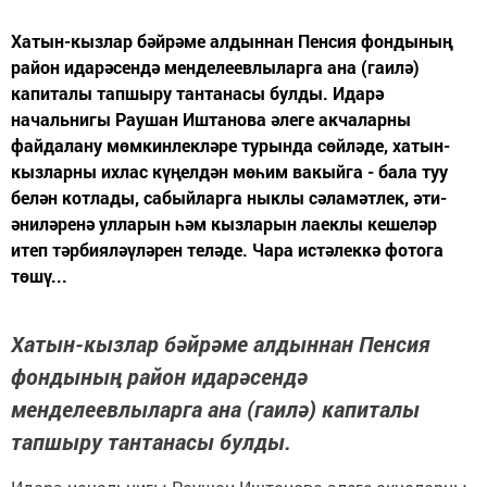
Хатын-кызлар бәйрәме алдыннан Пенсия фондының
район идарәсендә менделеевлыларга ана (гаилә)
капиталы тапшыру тантанасы булды. Идарә
начальнигы Раушан Иштанова әлеге акчаларны
файдалану мөмкинлекләре турында сөйләде, хатын-
кызларны ихлас күңелдән мөһим вакыйга - бала туу
белән котлады, сабыйларга ныклы сәламәтлек, әти-
әниләренә улларын һәм кызларын лаеклы кешеләр
итеп тәрбияләүләрен теләде. Чара истәлеккә фотога
төшү...
Хатын-кызлар бәйрәме алдыннан Пенсия
фондының район идарәсендә
менделеевлыларга ана (гаилә) капиталы
тапшыру тантанасы булды.