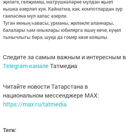
җиләге, гөлҗимеш, мәтрүшкәләрне мулдан җыеп
кышка әзерләп куя. Кайнатма, как, компотлардан зур
гаиләсенә мул запас әзерли.
Туган якның һавасы, урманы, җиләкле аланнары,
балалары һәм оныклары юбилярга яшәү көче, күңел
тынычлыгы бирә, шуңа да гомер көзе кояшлы.
Следите за самым важным и интересным в
Telegram-канале
Татмедиа
Читайте новости Татарстана в
национальном мессенджере MАХ:
https://max.ru/tatmedia
Теги: