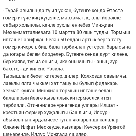
- Турай авылында туып үскән, бүгенге көндә Әтәстә
гомер итүче киң күңелле, мәрхәмәтле, олы йөрәкле,
сабыр холыклы, көчле рухлы әниебез Минҗиан
Мөхәммәтгалиевага 10 мартта 80 яшь тулды. Тормыш
иптәше Гарифҗан белән 50 елдан артык бергә тату
гомер кичереп, биш бала тәрбияләп үстереп, барысына
да югары белем бирделәр. Бүгенге көндә дүрт килене,
бер кияве, тугыз оныгы, ике оныкчыгы - аның зур
бәхете, - ди килене Рәзилә.
Тырышлык бәхет китерер, диләр. Колхозда савымчы,
лаеклы ялга чыккач хат ташучы булып фидакарь
хезмәт куйган Минҗиан тормыш иптәше белән
балаларын йөзгә кызыллык китермәслек итеп
тәрбияли. Әти-әниләре үрнәгендә уллары Илшат -
крестьян-фермер хуҗалыгы башлыгы, Илсур -
абыйсының ярдәмчесе туган якларында калалар.
Өлкәне Илфат Мәскәүдә, кызлары Кәүсәрия Уренгой
шәһәрендә, Илдус Можгада яшиләр.