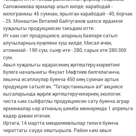
Сапожникова ярмалар алып килде: карабодай -
килограммы 45 сумнан, ярылган карабодай - 40, борчак
- 25. Монаштан Виталий Байтуганов шәхси ярдәмче
хуҗалыгы продукциясен тәкъдим итте.
Ит һәм сөт продукциясе, аларның бәяләре сатып
алучыларның күңеленә хуш килде. Мисал өчен,
атланмай - 190 сум, сыер ите - 280, сарык ите 280-300
сум.
Авыл хуҗалыгы идарәсенең җитештерү-маркетинг
бүлеге начальнигы Фәүзәт Мөфтиев билгеләгәнчә,
якынча исәпләүләр буенча 450 мең сумнан артык
продукция сатылган. "Татарстанныкын ал" акциясе
кысаларында җирле җитештерүчеләрнең экологик
чиста һәм сыйфатлы продукциясен сату буенча аграр
ярминкәләр һәр атнаның шимбә көннәрендә 1 апрельгә
кадәр дәвам итәчәк.
Иртәгә, 14 мартта менделеевлылар теләге буенча
чираттагы сәүдә оештырыла. Район һәм авыл