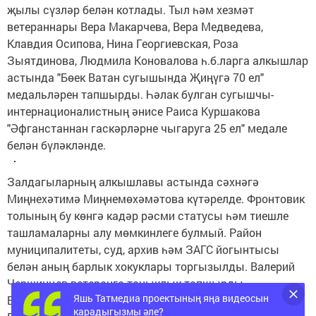
җылы сүзләр белән котлады. Тыл һәм хезмәт
ветераннары Вера Макарчева, Вера Медведева,
Клавдия Осипова, Нина Георгиевская, Роза
Зыятдинова, Людмила Коновалова һ.б.ларга алкышлар
астында "Бөек Ватан сугышында Җиңүгә 70 ел"
медальләрен тапшырды. Һәлак булган сугышчы-
интернационалистның әнисе Раиса Куршакова
"Әфганстаннан гаскәрләрне чыгаруга 25 ел" медале
белән бүләкләнде.
Залдагыларның алкышлавы астында сәхнәгә
Миңнехәтимә Миңнемөхәмәтова күтәрелде. Фронтовик
толының бу көнгә кадәр рәсми статусы һәм тиешле
ташламаларны алу мөмкинлеге булмый. Район
муниципалитеты, суд, архив һәм ЗАГС йогынтысы
белән аның барлык хокуклары торгызылды. Валерий
Чершинцев ветеранга таныклык тапшырды.
Яшь Татмедиа проектының яңа видеосын
Бәйрәм концерты гүзәл затлар өчен сюрприз булды.
карадыгызмы әле?