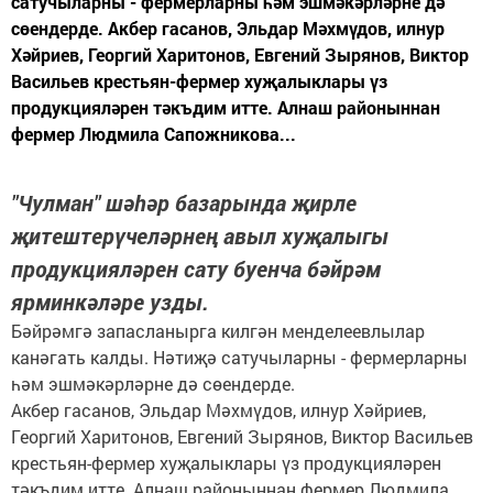
сатучыларны - фермерларны һәм эшмәкәрләрне дә
сөендерде. Акбер гасанов, Эльдар Мәхмүдов, илнур
Хәйриев, Георгий Харитонов, Евгений Зырянов, Виктор
Васильев крестьян-фермер хуҗалыклары үз
продукцияләрен тәкъдим итте. Алнаш районыннан
фермер Людмила Сапожникова...
"Чулман" шәһәр базарында җирле
җитештерүчеләрнең авыл хуҗалыгы
продукцияләрен сату буенча бәйрәм
ярминкәләре узды.
Бәйрәмгә запасланырга килгән менделеевлылар
канәгать калды. Нәтиҗә сатучыларны - фермерларны
һәм эшмәкәрләрне дә сөендерде.
Акбер гасанов, Эльдар Мәхмүдов, илнур Хәйриев,
Георгий Харитонов, Евгений Зырянов, Виктор Васильев
крестьян-фермер хуҗалыклары үз продукцияләрен
тәкъдим итте. Алнаш районыннан фермер Людмила