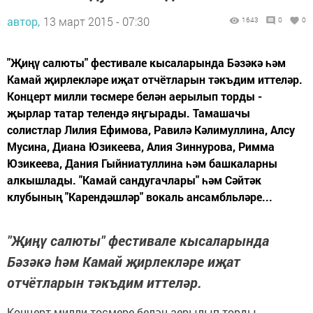
автор,
13 март 2015 - 07:30
1643
0
0
"Җиңү салюты" фестивале кысаларында Бәзәкә һәм
Камай җирлекләре иҗат отчётларын тәкъдим иттеләр.
Концерт милли төсмере белән аерылып торды -
җырлар татар телендә яңгырады. Тамашачы
солистлар Лилия Ефимова, Равилә Кәлимуллина, Алсу
Мусина, Диана Юзикеева, Алия Зиннурова, Римма
Юзикеева, Дания Гыйниатуллина һәм башкаларны
алкышлады. "Камай сандугачлары" һәм Сәйтәк
клубының "Карендәшләр" вокаль ансамбльләре...
"Җиңү салюты" фестивале кысаларында
Бәзәкә һәм Камай җирлекләре иҗат
отчётларын тәкъдим иттеләр.
Концерт милли төсмере белән аерылып торды -