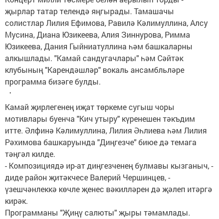
җырлар татар телендә яңгырады. Тамашачы
солистлар Лилия Ефимова, Равилә Кәлимуллина, Алсу
Мусина, Диана Юзикеева, Алия Зиннурова, Римма
Юзикеева, Дания Гыйниатуллина һәм башкаларны
алкышлады. "Камай сандугачлары" һәм Сәйтәк
клубының "Карендәшләр" вокаль ансамбльләре
программа бизәге булды.
Камай җирлегенең иҗат төркеме сугыш чоры
мотивлары буенча "Кич утыру" күренешен тәкъдим
итте. Әлфинә Кәлимуллина, Лилия Әһлиева һәм Лилия
Рәхимова башкаруында "Диңгезче" биюе дә темага
тәңгәл килде.
- Композициядә ир-ат диңгезченең булмавы кызганыч, -
диде район җитәкчесе Валерий Чершинцев, -
үзешчәнлеккә көчле җенес вәкилләрен дә җәлеп итәргә
кирәк.
Программаны "Җиңү салюты" җыры тәмамлады.