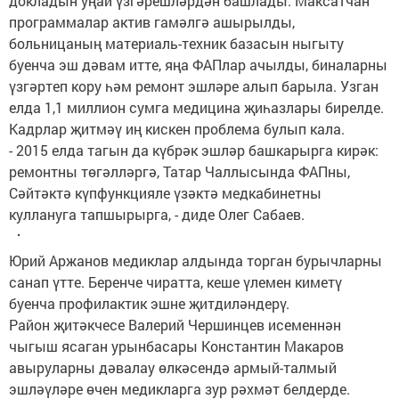
докладын уңай үзгәрешләрдән башлады. Максатчан
программалар актив гамәлгә ашырылды,
больницаның материаль-техник базасын ныгыту
буенча эш дәвам итте, яңа ФАПлар ачылды, биналарны
үзгәртеп кору һәм ремонт эшләре алып барыла. Узган
елда 1,1 миллион сумга медицина җиһазлары бирелде.
Кадрлар җитмәү иң кискен проблема булып кала.
- 2015 елда тагын да күбрәк эшләр башкарырга кирәк:
ремонтны төгәлләргә, Татар Чаллысында ФАПны,
Сәйтәктә күпфункцияле үзәктә медкабинетны
куллануга тапшырырга, - диде Олег Сабаев.
Юрий Аржанов медиклар алдында торган бурычларны
санап үтте. Беренче чиратта, кеше үлемен киметү
буенча профилактик эшне җитдиләндерү.
Район җитәкчесе Валерий Чершинцев исеменнән
чыгыш ясаган урынбасары Константин Макаров
авыруларны дәвалау өлкәсендә армый-талмый
эшләүләре өчен медикларга зур рәхмәт белдерде.