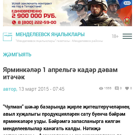
МЕНДЕЛЕЕВСК ЯҢАЛЫКЛАРЫ
18+
"Менделеевск яңалыклары" газетасы - Менделеевск районы
ҖӘМГЫЯТЬ
Ярминкәләр 1 апрельгә кадәр дәвам
итәчәк
автор,
13 март 2015 - 07:45
1555
0
0
"Чулман" шәһәр базарында җирле җитештерүчеләрнең
авыл хуҗалыгы продукцияләрен сату буенча бәйрәм
ярминкәләре узды. Бәйрәмгә запасланырга килгән
менделеевлылар канәгать калды. Нәтиҗә