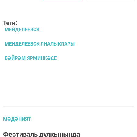
Теги:
МЕНДЕЛЕЕВСК
МЕНДЕЛЕЕВСК ЯҢАЛЫКЛАРЫ
БӘЙРӘМ ЯРМИНКӘСЕ
МӘДӘНИЯТ
Фестиваль дулкынында