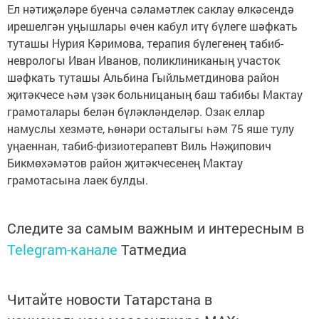
Ел нәтиҗәләре буенча сәламәтлек саклау өлкәсендә
ирешелгән уңышлары өчен кабул итү бүлеге шәфкать
туташы Нурия Кәримова, терапия бүлегенең табиб-
неврологы Иван Иванов, поликлиниканың участок
шәфкать туташы Альбина Гыйльметдинова район
җитәкчесе һәм үзәк больницаның баш табибы Мактау
грамоталары белән бүләкләнделәр. Озак еллар
намуслы хезмәте, һөнәри осталыгы һәм 75 яше тулу
уңаеннан, табиб-физиотерапевт Виль Нәҗипович
Бикмөхәмәтов район җитәкчесенең Мактау
грамотасына лаек булды.
Следите за самым важным и интересным в
Telegram-канале
Татмедиа
Читайте новости Татарстана в