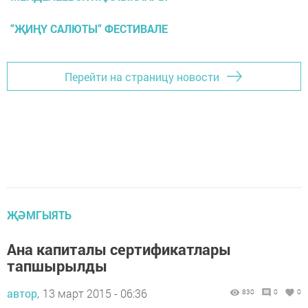
“ҖИҢҮ САЛЮТЫ“ ФЕСТИВАЛЕ
Перейти на страницу новости
ҖӘМГЫЯТЬ
Ана капиталы сертификатлары
тапшырылды
автор,
13 март 2015 - 06:36
830
0
0