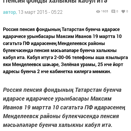
Пенсия фонды халыкны кабул итә
автор,
13 март 2015 - 05:22
1605
0
0
Россия пенсия фондының Татарстан буенча идарәсе
идарәчесе урынбасары Максим Иванов 19 мартта 10
сәгатьтә ПФ идарәсенең Менделеевск районы
бүлекчәсендә пенсия мәсьәләләре буенча халыкны
кабул итә. Кабул итүгә 2-00-06 телефоны аша язылырга
яки Менделеевск шәһәре, Зелёная урамы, 25 нче йорт
адресы буенча 2 нче кабинетка килергә мөмкин.
Россия пенсия фондының Татарстан буенча
идарәсе идарәчесе урынбасары Максим
Иванов 19 мартта 10 сәгатьтә ПФ идарәсенең
Менделеевск районы бүлекчәсендә пенсия
мәсьәләләре буенча халыкны кабул итә.