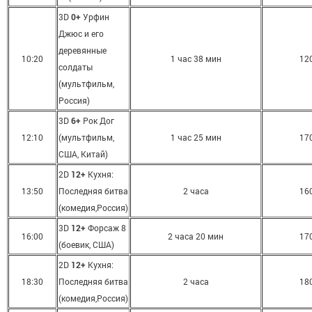
3D
0+
Урфин
Джюс и его
деревянные
10:20
1 час 38 мин
12
солдаты
(мультфильм,
Россия)
3D
6+
Рок Дог
12:10
(мультфильм,
1 час 25 мин
17
США, Китай)
2D
12+
Кухня:
13:50
Последняя битва
2 часа
16
(комедия,Россия)
3D
12+
Форсаж 8
16:00
2 часа 20 мин
17
(боевик, США)
2D
12+
Кухня:
18:30
Последняя битва
2 часа
18
(комедия,Россия)