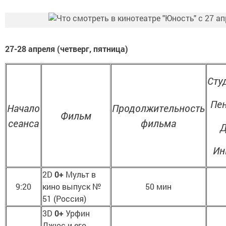
27-28 апреля (четверг, пятница)
Сту
Пе
Начало
Продолжительность
Фильм
сеанса
фильма
Д
Ин
2D
0+
Мульт в
9:20
кино выпуск №
50 мин
51 (Россия)
3D
0+
Урфин
Джюс и его