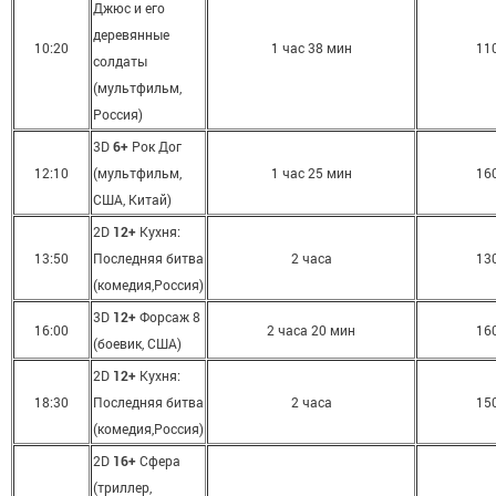
Джюс и его
деревянные
10:20
1 час 38 мин
11
солдаты
(мультфильм,
Россия)
3D
6+
Рок Дог
12:10
(мультфильм,
1 час 25 мин
16
США, Китай)
2D
12+
Кухня:
13:50
Последняя битва
2 часа
13
(комедия,Россия)
3D
12+
Форсаж 8
16:00
2 часа 20 мин
16
(боевик, США)
2D
12+
Кухня:
18:30
Последняя битва
2 часа
15
(комедия,Россия)
2D
16+
Сфера
(триллер,