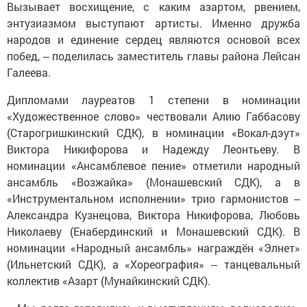
Вызывает восхищение, с каким азартом, рвением,
энтузиазмом выступают артисты. Именно дружба
народов и единение сердец являются основой всех
побед, ‒ поделилась заместитель главы района Лейсан
Галеева.
Дипломами лауреатов 1 степени в номинации
«Художественное слово» чествовали Алию Габбасову
(Старогришкинский СДК), в номинации «Вокал-дэут»
Виктора Никифорова и Надежду Леонтьеву. В
номинации «Ансамблевое пение» отметили народный
ансамбль «Возжайка» (Монашевский СДК), а в
«Инструментальном исполнении» трио гармонистов ‒
Александра Кузнецова, Виктора Никифорова, Любовь
Николаеву (Енабердинский и Монашевский СДК). В
номинации «Народный ансамбль» награждён «Элнет»
(Ильнетский СДК), а «Хореография» ‒ танцевальный
коллектив «Азарт (Мунайкинский СДК).