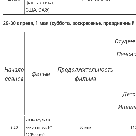
фантастика,
США, ОАЭ)
29-30 апреля, 1 мая (суббота, воскресенье, праздничный
Студен
Пенси
Начало
Продолжительность
Фильм
сеанса
фильма
Детс
Инвал
2D
0+
Мульт в
9:20
кино выпуск №
50 мин
11
52(Россия)