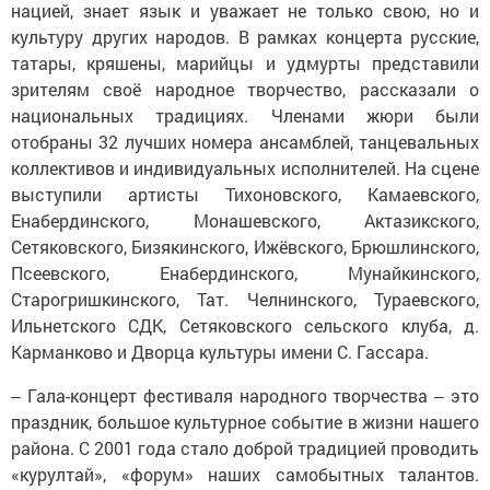
нацией, знает язык и уважает не только свою, но и
культуру других народов. В рамках концерта русские,
татары, кряшены, марийцы и удмурты представили
зрителям своё народное творчество, рассказали о
национальных традициях. Членами жюри были
отобраны 32 лучших номера ансамблей, танцевальных
коллективов и индивидуальных исполнителей. На сцене
выступили артисты Тихоновского, Камаевского,
Енабердинского, Монашевского, Актазикского,
Сетяковского, Бизякинского, Ижёвского, Брюшлинского,
Псеевского, Енабердинского, Мунайкинского,
Старогришкинского, Тат. Челнинского, Тураевского,
Ильнетского СДК, Сетяковского сельского клуба, д.
Карманково и Дворца культуры имени С. Гассара.
‒ Гала-концерт фестиваля народного творчества ‒ это
праздник, большое культурное событие в жизни нашего
района. С 2001 года стало доброй традицией проводить
«курултай», «форум» наших самобытных талантов.