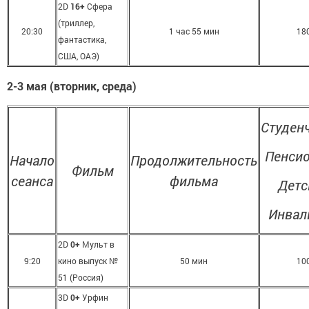
2D
16+
Сфера
(триллер,
20:30
1 час 55 мин
18
фантастика,
США, ОАЭ)
2-3 мая (вторник, среда)
Студен
Пенси
Начало
Продолжительность
Фильм
сеанса
фильма
Детс
Инвал
2D
0+
Мульт в
9:20
кино выпуск №
50 мин
10
51 (Россия)
3D
0+
Урфин