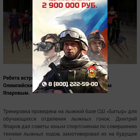
Ребята встретились с серебряным призёром
Олимпийских игр 2014 года в Сочи Дмитрием
Япаровым.
Тренировка проведена на лыжной базе СШ «Батыр» для
обучающихся отделения лыжных гонок. Дмитрий
Япаров дал советы юным спортсменам по совершению
техники лыжных ходов, замотивировал их на будущие