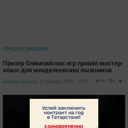
ГОРОД И ГОРОЖАНЕ
Призёр Олимпийских игр провёл мастер-
класс для менделеевских лыжников
Анжела Малюга,
21 января 2025 - 10:33
650
0
0