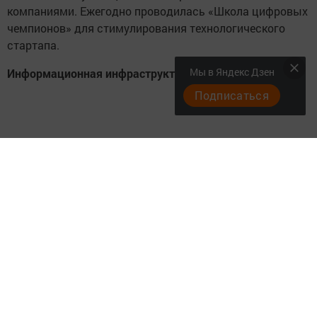
компаниями. Ежегодно проводилась «Школа цифровых
чемпионов» для стимулирования технологического
стартапа.
Мы в Яндекс Дзен
Информационная инфраструктура
Подписаться
Развитие инфраструктуры связи и расширение доступа
к сети Интернет в малонаселенных пунктах
и социально значимых объектах. К глобальной сети
Интернет подключены 3527 социально значимых
объектов. К 2021 году в 124 школах Республики
Татарстан были проведены работы по оснащению
точками беспроводного доступа Wi-Fi и видеокамерами
на входных группах.
Кадры для цифровой экономики