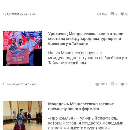
18 сентября 2024, 18:33
603
0
0
Уроженец Менделеевска занял второе
место на международном турнире по
брейкингу в Тайване
Назип Миникаев вернулся с
международного турнира по брейкингу в
Тайване с серебром.
18 сентября 2024, 17:43
1051
0
1
Молодежь Менделеевска готовит
премьеру нового формата
«Про крылья» — уличный спектакль,
который сегодня создается молодыми
артистами вместе с кураторами