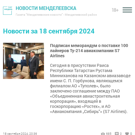
НОВОСТИ МЕНДЕЛЕЕВСКА
18+
Газета "Менделеевские новости" - Менделеевский район
Новости за 18 сентября 2024
Подписан меморандум о поставке 100
лайнеров Ту-214 авиакомпании S7
Airlines
Сегодня в присутствии Раиса
Республики Татарстан Рустама
Минниханова на Казанском авиазаводе
имени С. П. Горбунова, являющемся
филиалом АО «Туполев», было
заключено соглашение между ПАО
«Объединенная авиастроительная
корпорация», входящей в
госкорпорацию «Ростех», и АО
«Авиакомпания „Сибирь“» (S7 Airlines).
18 сентября 2024, 20:36
685
0
0