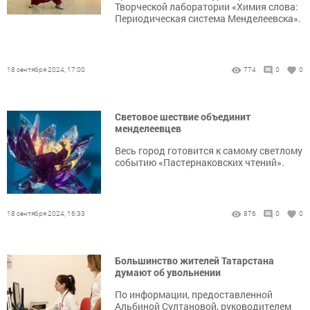
Творческой лаборатории «Химия слова:
Периодическая система Менделеевска».
18 сентября 2024, 17:00
774
0
0
Световое шествие объединит
менделеевцев
Весь город готовится к самому светлому
событию «Пастернаковских чтений».
18 сентября 2024, 16:33
876
0
0
Большинство жителей Татарстана
думают об увольнении
По информации, предоставленной
Альбиной Султановой, руководителем