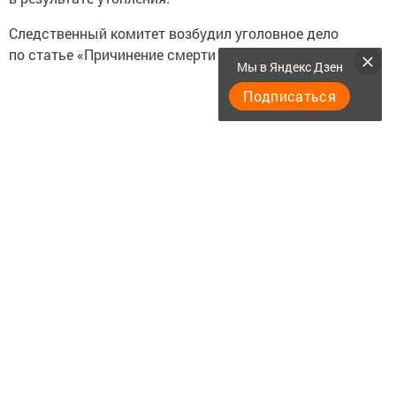
Следственный комитет возбудил уголовное дело
по статье «Причинение смерти по неосторожности».
Мы в Яндекс Дзен
Подписаться
Установлено
, что мужчина прибыл на базу отдыха
1 февраля для участия во встрече выпускников, однако
на следующий день пропал без вести. В настоящий
момент проводятся следственные мероприятия для
выяснения всех деталей происшествия.
Фото:
ru.freepik.com
Следите за самым важным и интересным в
Telegram-канале
Татмедиа