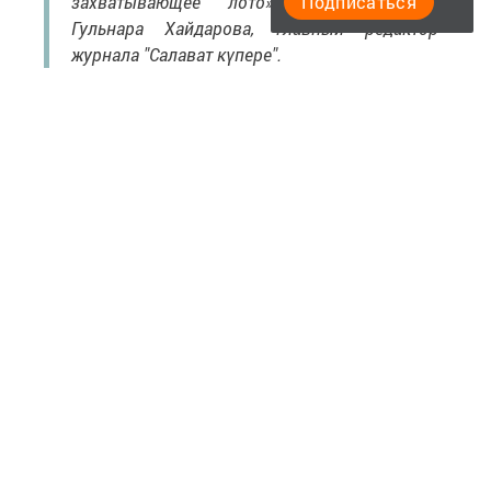
захватывающее лото», — поделилась
Подписаться
Гульнара Хайдарова, главный редактор
журнала "Салават күпере".
«В видеоклипе, наряду с исполнителями группы
«СалаваТік», блистали юные таланты из детской
студии «Салаватик». Загидуллина Мадина, Камалова
Асылъяр и Гарифулина Хаят впервые окунулись в мир
съемок.
«Несмотря на свои первые шаги, малыши
не растерялись и стремились продемонстрировать все
свое мастерство. Во время съемки видео нужно было
одновременно и петь, и танцевать, синхронно повторяя
движения. Поначалу, конечно, девочкам было непросто,