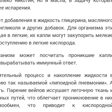
олько никотин, но и масла, в задачу которы
ее испарения.
ет добавления в жидкость глицерина, масляног
нгликоля и других добавок. Для организма эт
ая в легкие, их капли могут закупорить мелки
оступлению в легкие кислорода.
рганизм может посчитать проникшие капл
 вырабатывать иммунный ответ.
ительный процесс и накопление жидкости 
тию так называемой «липоидной пневмонии». 
ь. Парение вейпов иссушает легочную ткань 
ых путей, что облегчает проникновение в ни
азообмен, что приводит к кислородно