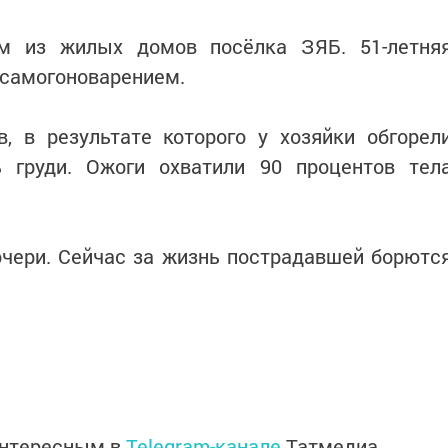
м из жилых домов посёлка ЗЯБ. 51-летня
 самогоноварением.
, в результате которого у хозяйки обгорел
ь груди. Ожоги охватили 90 процентов тел
очери. Сейчас за жизнь пострадавшей борютс
интересным в
Telegram-канале
Татмедиа