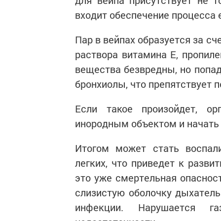
для вейпа присутствует не т
входит обеспечение процесса 
Пар в вейпах образуется за сч
раствора витамина Е, пропиле
вещества безвредны, но попад
бронхиолы, что препятствует п
Если такое произойдет, о
инородным объектом и начать
Итогом может стать воспал
легких, что приведет к разви
это уже смертельная опасност
слизистую оболочку дыхательн
инфекции. Нарушается г