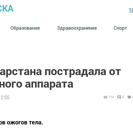
СКА
1
Образование
Здравоохранение
Спорт
арстана пострадала от
ного аппарата
12:55
714
0
ов ожогов тела.