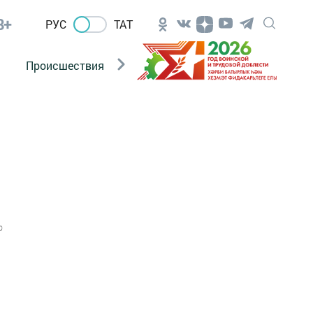
8+
РУС
ТАТ
Происшествия
Новости Госавтоинспекции
0