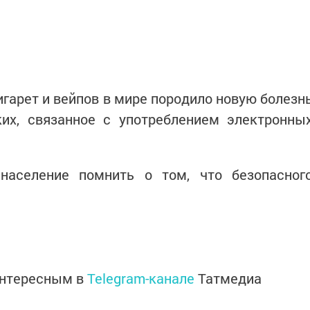
гарет и вейпов в мире породило новую болезн
их, связанное с употреблением электронны
аселение помнить о том, что безопасног
интересным в
Telegram-канале
Татмедиа