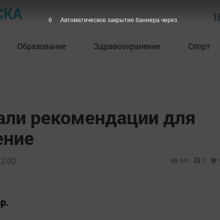
СКА
1
5
Автоматическое закрытие баннера через
Образование
Здравоохранение
Спорт
али рекомендации для
ение
12:00
645
0
р.