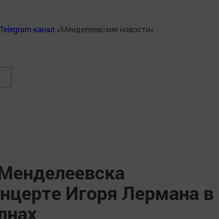
Telegram-канал
«Менделеевские новости»
Менделеевска
онцерте Игоря Лермана в
лнах