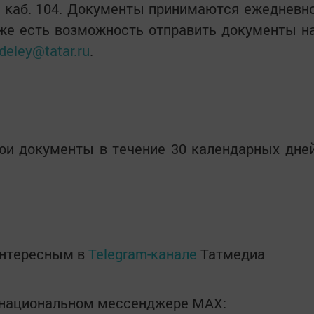
7, каб. 104. Документы принимаются ежедневн
акже есть возможность отправить документы н
eley@tatar.ru
.
ои документы в течение 30 календарных дне
интересным в
Telegram-канале
Татмедиа
в национальном мессенджере MАХ: