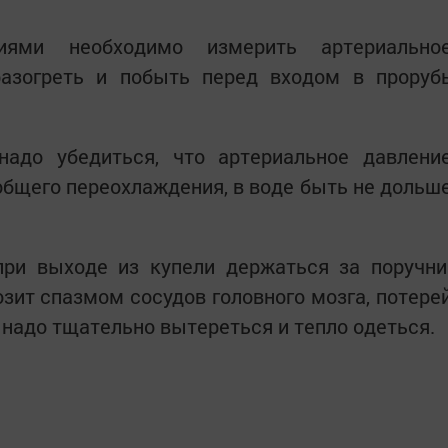
иями необходимо измерить артериально
азогреть и побыть перед входом в проруб
адо убедиться, что артериальное давлени
общего переохлаждения, в воде быть не дольш
при выходе из купели держаться за поручни
озит спазмом сосудов головного мозга, потере
 надо тщательно вытереться и тепло одеться.