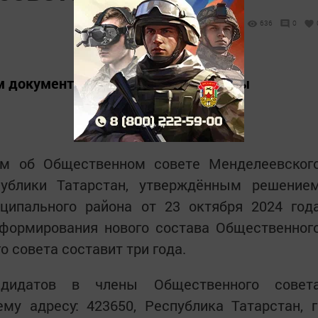
636
0
м документов на кандидатов в члены
ем об Общественном совете Менделеевског
публики Татарстан, утверждённым решение
ципального района от 23 октября 2024 год
 формирования нового состава Общественног
о совета составит три года.
дидатов в члены Общественного совет
у адресу: 423650, Республика Татарстан, г