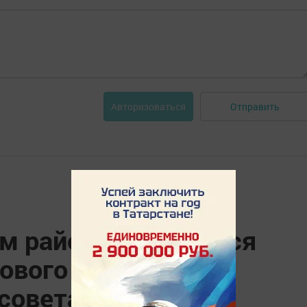
Отправить
Авторизоваться
м районе начинается
ового состава
совета