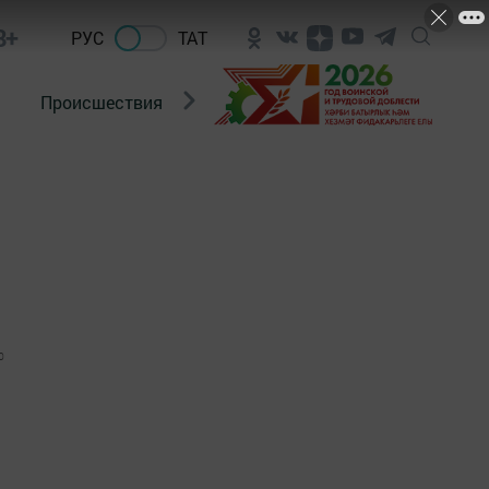
8+
РУС
ТАТ
Происшествия
Новости Госавтоинспекции
0