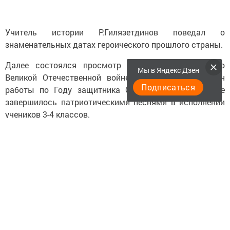
Учитель истории Р.Гилязетдинов поведал о
знаменательных датах героического прошлого страны.
Далее состоялся просмотр видеоролика «Детям о
Мы в Яндекс Дзен
Великой Отечественной войне», был обсужден план
Подписаться
работы по Году защитника Отечества. Мероприятие
завершилось патриотическими песнями в исполнении
учеников 3-4 классов.
Следите за самым важным и интересным в
Telegram-канале
Татмедиа
Читайте новости Татарстана в
национальном мессенджере MАХ: