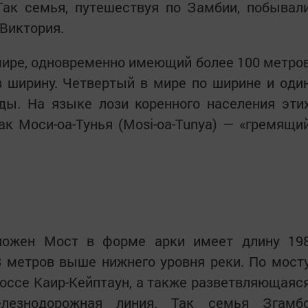
Так семья, путешествуя по Замбии, побывал
 Виктория.
мире, одновременно имеющий более 100 метро
в ширину. Четвертый в мире по ширине и оди
ды. На языке лози коренного населения эти
к Моси-оа-Тунья (Mosi-oa-Tunya) — «гремящи
ложен Мост в форме арки имеет длину 19
8 метров выше нижнего уровня реки. По мост
оссе Каир-Кейптаун, а также разветвляющаяс
лезнодорожная линия. Так семья Згамб