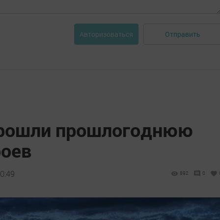
Отправить
Авторизоваться
рошли прошлогоднюю
роев
0:49
892
0