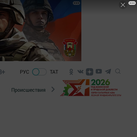
8+
РУС
ТАТ
Происшествия
Новости Госавтоинспекции