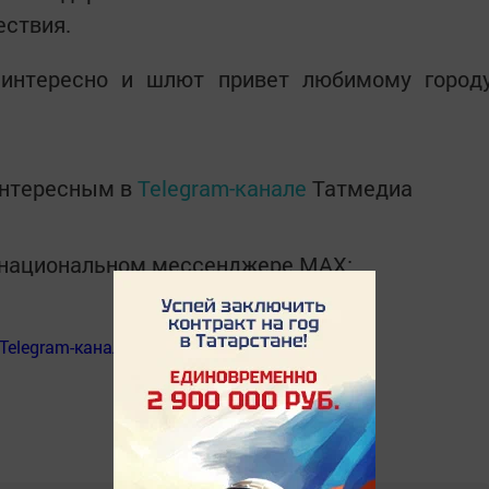
ествия.
 интересно и шлют привет любимому город
интересным в
Telegram-канале
Татмедиа
в национальном мессенджере MАХ:
Telegram-канал
«Менделеевские новости»