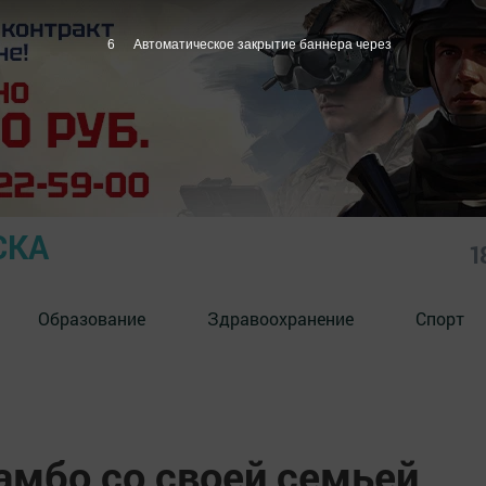
4
Автоматическое закрытие баннера через
СКА
1
Образование
Здравоохранение
Спорт
амбо со своей семьей