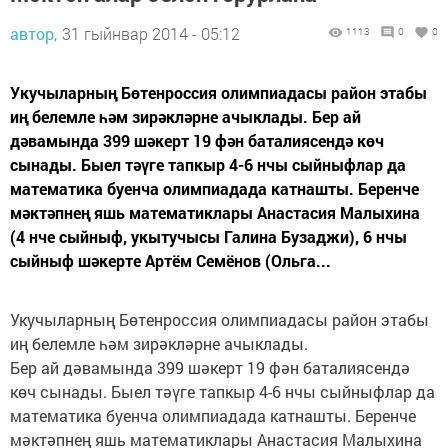
автор,
31 гыйнвар 2014 - 05:12
1113
0
0
Укучыларның Бөтенроссия олимпиадасы район этабы
иң белемле һәм зирәкләрне ачыклады. Бер ай
дәвамында 399 шәкерт 19 фән баталиясендә көч
сынады. Быел тәүге тапкыр 4-6 нчы сыйныфлар да
математика буенча олимпиадада катнашты. Беренче
мәктәпнең яшь математиклары Анастасия Малыхина
(4 нче сыйныф, укытучысы Галина Бузаджи), 6 нчы
сыйныф шәкерте Артём Семёнов (Ольга...
Укучыларның Бөтенроссия олимпиадасы район этабы
иң белемле һәм зирәкләрне ачыклады.
Бер ай дәвамында 399 шәкерт 19 фән баталиясендә
көч сынады. Быел тәүге тапкыр 4-6 нчы сыйныфлар да
математика буенча олимпиадада катнашты. Беренче
мәктәпнең яшь математиклары Анастасия Малыхина