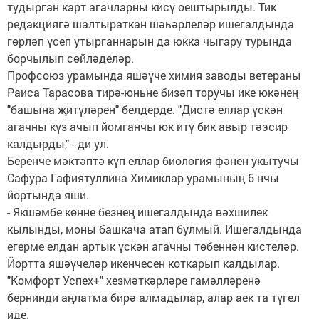
тудырган карт агачларны кисү оештырылды. Тик
редакциягә шалтыраткан шәһәрлеләр ишегалдында
гөрләп үсеп утырганнарын да юкка чыгару турында
борчылып сөйләделәр.
Профсоюз урамында яшәүче химия заводы ветераны
Раиса Тарасова тирә-юньне бизәп торучы ике юкәнең
"башына җитүләрен" белдерде. "Дистә еллар үскән
агачны күз ачып йомганчы юк итү бик авыр тәэсир
калдырды," - ди ул.
Беренче мәктәптә күп еллар биология фәнен укытучы
Сафура Гафиятуллина Химиклар урамының 6 нчы
йортында яши.
- Якшәмбе көнне безнең ишегалдында вәхшилек
кылынды, моны башкача атап булмый. Ишегалдында
егерме елдан артык үскән агачны төбеннән кистеләр.
Йортта яшәүчеләр икенчесен коткарып калдылар.
"Комфорт Успех+" хезмәткәрләре гамәлләренә
бернинди аңлатма бирә алмадылар, алар аек та түгел
иде.