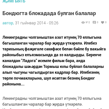
ҖӘМГЫЯТЬ
Бондюгта блокадада булган балалар
автор,
31 гыйнвар 2014 - 05:26
912
0
0
Ленинградны чолганыштан азат итүнең 70 еллыгына
багышланган чаралар бар җирдә үткәрелә. Илебез
тарихының фаҗигале сәхифәсе белән бәйле бу вакыйга
районыбыз елъязмасында да эз калдырды. Беренче
каналдан "Ладога" исемле фильм бара, анда
блокадалы шәһәрдән Тормыш юлы буйлап балаларны
алып чыгуны чагылдырган кадрлар бар. Илебезнең
төрле почмакларына, шул исәптән безнең Бондюг
районына...
Ленинградны чолганыштан азат итүнең 70 еллыгына
багышланган чаралар бар җирдә үткәрелә.