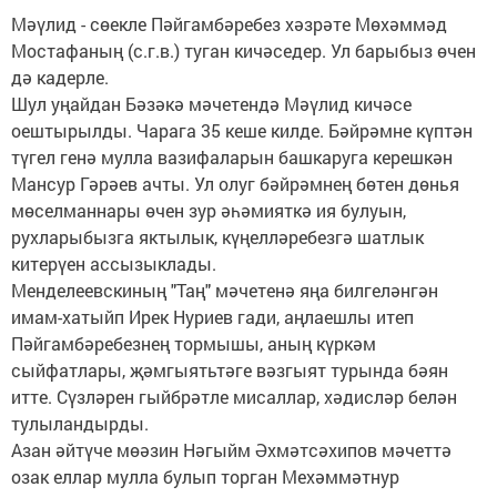
Мәүлид - сөекле Пәйгамбәребез хәзрәте Мөхәммәд
Мостафаның (с.г.в.) туган кичәседер. Ул барыбыз өчен
дә кадерле.
Шул уңайдан Бәзәкә мәчетендә Мәүлид кичәсе
оештырылды. Чарага 35 кеше килде. Бәйрәмне күптән
түгел генә мулла вазифаларын башкаруга керешкән
Мансур Гәрәев ачты. Ул олуг бәйрәмнең бөтен дөнья
мөселманнары өчен зур әһәмияткә ия булуын,
рухларыбызга яктылык, күңелләребезгә шатлык
китерүен ассызыклады.
Менделеевскиның "Таң" мәчетенә яңа билгеләнгән
имам-хатыйп Ирек Нуриев гади, аңлаешлы итеп
Пәйгамбәребезнең тормышы, аның күркәм
сыйфатлары, җәмгыятьтәге вәзгыят турында бәян
итте. Сүзләрен гыйбрәтле мисаллар, хәдисләр белән
тулыландырды.
Азан әйтүче мөәзин Нәгыйм Әхмәтсәхипов мәчеттә
озак еллар мулла булып торган Мехәммәтнур