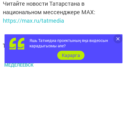
Читайте новости Татарстана в
национальном мессенджере MАХ:
https://max.ru/tatmedia
Яшь Татмедиа проектының яңа видеосын
Теги:
карадыгызмы әле?
МЕНДЕЛЕЕВСК ЯНАЛЫКЛАРЫ
Карарга
МЕДЕЛЕЕВСК
ПРИЗЕРЛАР
Перейти на страницу новости