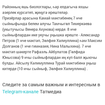
Районның яшь биологлары, һәр елдагыча яхшы
әзерлек күрсәтеп, җиңүгә ирештеләр.
Призёрлар арасына Камай мәктәбенең 7 нче
сыйныфында белем алучы Тамчыгөл Тимеркәева
(укытучысы Венера Ахунова) керде. 8 нче
сыйныфлардан ике укучы уңышка иреште - Александр
Петров (1 нче мәктәп, Зөлфия Хәлиуллина) һәм Максим
Долганов (1 нче гимназия, Нина Малыхина). 7 нче
мәктәп шәкерте Рафаэль Айбулатов (Гөлфидә
Юнысова) 9 нчы сыйныфлардан иң күп балл җыючы
булды. Айсылу Кәлимуллина Турай мәктәбенә уңыш
китерде (10 нчы сыйныф, Зөлфия Хәлиуллина) .
Следите за самым важным и интересным в
Telegram-канале
Татмедиа