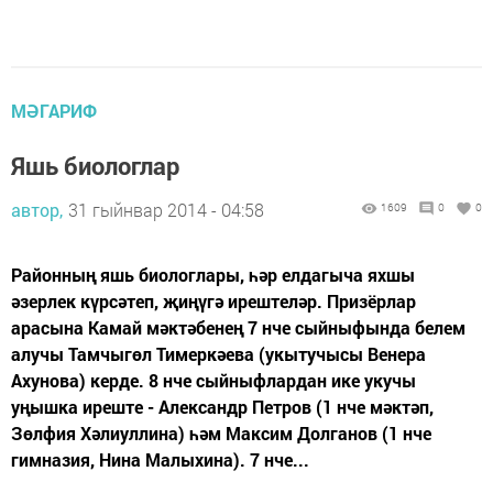
МӘГАРИФ
Яшь биологлар
автор,
31 гыйнвар 2014 - 04:58
1609
0
0
Районның яшь биологлары, һәр елдагыча яхшы
әзерлек күрсәтеп, җиңүгә ирештеләр. Призёрлар
арасына Камай мәктәбенең 7 нче сыйныфында белем
алучы Тамчыгөл Тимеркәева (укытучысы Венера
Ахунова) керде. 8 нче сыйныфлардан ике укучы
уңышка иреште - Александр Петров (1 нче мәктәп,
Зөлфия Хәлиуллина) һәм Максим Долганов (1 нче
гимназия, Нина Малыхина). 7 нче...