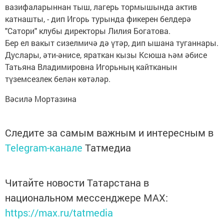
вазифаларыннан тыш, лагерь тормышында актив
катнашты, - дип Игорь турында фикерен белдерә
"Сатори" клубы директоры Лилия Богатова.
Бер ел вакыт сизелмичә дә үтәр, дип ышана туганнары.
Дуслары, әти-әнисе, яраткан кызы Ксюша һәм әбисе
Татьяна Владимировна Игорьның кайтканын
түземсезлек белән көтәләр.
Вәсилә Мортазина
Следите за самым важным и интересным в
Telegram-канале
Татмедиа
Читайте новости Татарстана в
национальном мессенджере MАХ:
https://max.ru/tatmedia