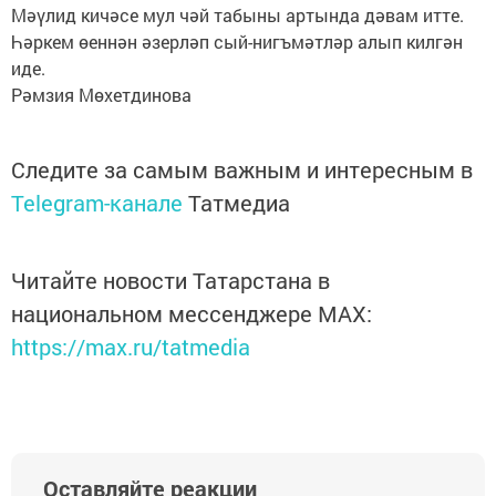
Мәүлид кичәсе мул чәй табыны артында дәвам итте.
Һәркем өеннән әзерләп сый-нигъмәтләр алып килгән
иде.
Рәмзия Мөхетдинова
Следите за самым важным и интересным в
Telegram-канале
Татмедиа
Читайте новости Татарстана в
национальном мессенджере MАХ:
https://max.ru/tatmedia
Оставляйте реакции