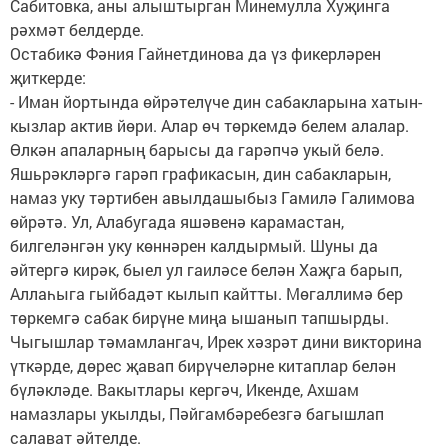
Сабитовка, аны алыштырган Минемулла Хуҗинга
рәхмәт белдерде.
Остабикә Фәния Гайнетдинова да үз фикерләрен
җиткерде:
- Иман йортында өйрәтелүче дин сабакларына хатын-
кызлар актив йөри. Алар өч төркемдә белем алалар.
Өлкән апаларның барысы да гарәпчә укый белә.
Яшьрәкләргә гарәп графикасын, дин сабакларын,
намаз уку тәртибен авылдашыбыз Гамилә Галимова
өйрәтә. Ул, Алабугада яшәвенә карамастан,
билгеләнгән уку көннәрен калдырмый. Шуны да
әйтергә кирәк, быел ул гаиләсе белән Хаҗга барып,
Аллаһыга гыйбадәт кылып кайтты. Мөгаллимә бер
төркемгә сабак бирүне миңа ышанып тапшырды.
Чыгышлар тәмамлангач, Ирек хәзрәт дини викторина
үткәрде, дөрес җавап бирүчеләрне китаплар белән
бүләкләде. Вакытлары кергәч, Икенде, Ахшам
намазлары укылды, Пәйгамбәребезгә багышлап
салават әйтелде.