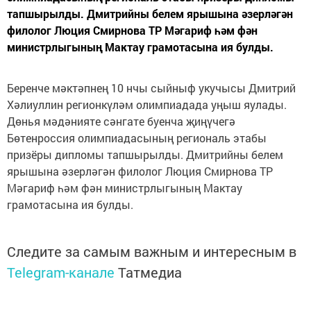
тапшырылды. Дмитрийны белем ярышына әзерләгән
филолог Люция Смирнова ТР Мәгариф һәм фән
министрлыгының Мактау грамотасына ия булды.
Беренче мәктәпнең 10 нчы сыйныф укучысы Дмитрий
Хәлиуллин регионкүләм олимпиадада уңыш яулады.
Дөнья мәдәнияте сәнгате буенча җиңүчегә
Бөтенроссия олимпиадасының региональ этабы
призёры дипломы тапшырылды. Дмитрийны белем
ярышына әзерләгән филолог Люция Смирнова ТР
Мәгариф һәм фән министрлыгының Мактау
грамотасына ия булды.
Следите за самым важным и интересным в
Telegram-канале
Татмедиа