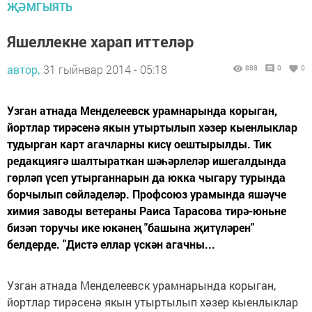
ҖӘМГЫЯТЬ
Яшеллекне харап иттеләр
автор,
31 гыйнвар 2014 - 05:18
888
0
0
Узган атнада Менделеевск урамнарында корыган,
йортлар тирәсенә якын утыртылып хәзер кыенлыклар
тудырган карт агачларны кисү оештырылды. Тик
редакциягә шалтыраткан шәһәрлеләр ишегалдында
гөрләп үсеп утырганнарын да юкка чыгару турында
борчылып сөйләделәр. Профсоюз урамында яшәүче
химия заводы ветераны Раиса Тарасова тирә-юньне
бизәп торучы ике юкәнең "башына җитүләрен"
белдерде. "Дистә еллар үскән агачны...
Узган атнада Менделеевск урамнарында корыган,
йортлар тирәсенә якын утыртылып хәзер кыенлыклар