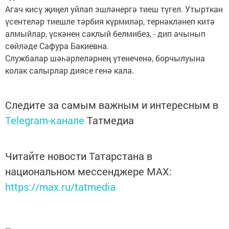
Агач кисү җиңел уйлап эшләнергә тиеш түгел. Утырткан
үсентеләр тиешле тәрбия күрмиләр, тернәкләнеп китә
алмыйлар, үскәнен саклый белмибез, - дип ачынып
сөйләде Сафура Бакиевна.
Службалар шәһәрлеләрнең үтенеченә, борчылуына
колак салырлар диясе генә кала.
Следите за самым важным и интересным в
Telegram-канале
Татмедиа
Читайте новости Татарстана в
национальном мессенджере MАХ:
https://max.ru/tatmedia