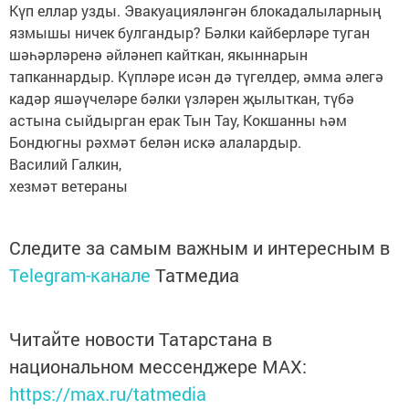
Күп еллар узды. Эвакуацияләнгән блокадалыларның
язмышы ничек булгандыр? Бәлки кайберләре туган
шәһәрләренә әйләнеп кайткан, якыннарын
тапканнардыр. Күпләре исән дә түгелдер, әмма әлегә
кадәр яшәүчеләре бәлки үзләрен җылыткан, түбә
астына сыйдырган ерак Тын Тау, Кокшанны һәм
Бондюгны рәхмәт белән искә алалардыр.
Василий Галкин,
хезмәт ветераны
Следите за самым важным и интересным в
Telegram-канале
Татмедиа
Читайте новости Татарстана в
национальном мессенджере MАХ:
https://max.ru/tatmedia