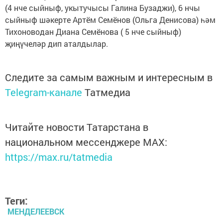
(4 нче сыйныф, укытучысы Галина Бузаджи), 6 нчы
сыйныф шәкерте Артём Семёнов (Ольга Денисова) һәм
Тихоноводан Диана Семёнова ( 5 нче сыйныф)
җиңүчеләр дип аталдылар.
Следите за самым важным и интересным в
Telegram-канале
Татмедиа
Читайте новости Татарстана в
национальном мессенджере MАХ:
https://max.ru/tatmedia
Теги:
МЕНДЕЛЕЕВСК