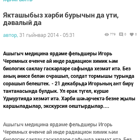
Якташыбыз хәрби бурычын да үти,
дәвалый да
автор,
31 гыйнвар 2014 - 05:31
779
0
0
Ашыгыч медицина ярдәме фельдшеры Игорь
Черемных өченче ай инде радиацион химик һәм
биологик саклау гаскәрләре сафында хезмәт итә. Без
аның әнисе белән очрашып, солдат тормышы турында
сорашып белештек. - 21 декабрьдә Игорьның ант бирү
тантанасында булдык. Ул ерак түгел, күрше
Удмуртиядә хезмәт итә. Хәрби шәһәрчектә безне җылы
каршыладылар, экскурсия оештырдылар....
Ашыгыч медицина ярдәме фельдшеры Игорь
Черемных өченче ай инде радиацион химик һәм
биологик саклау гаскәрләре сафында хезмәт итә. Без