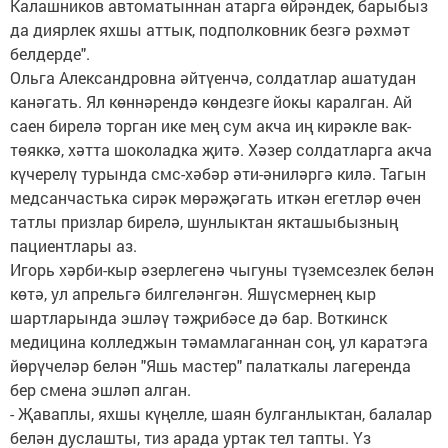
Калашников автоматыннан атарга өйрәндек, барыбыз
да диярлек яхшы аттык, подполковник безгә рәхмәт
белдерде".
Ольга Александровна әйтүенчә, солдатлар ашатудан
канәгать. Ял көннәрендә көндезге йокы каралган. Ай
саен бирелә торган ике мең сум акча иң кирәкле вак-
төяккә, хәтта шоколадка җитә. Хәзер солдатларга акча
күчерелү турында смс-хәбәр әти-әниләргә килә. Тагын
медсанчастька сирәк мөрәҗәгать иткән егетләр өчен
татлы призлар бирелә, шунлыктан якташыбызның
пациентлары аз.
Игорь хәрби-кыр әзерлегенә чыгуны түземсезлек белән
көтә, ул апрельгә билгеләнгән. Яшүсмернең кыр
шартларында эшләү тәҗрибәсе дә бар. Воткинск
медицина колледжын тәмамлаганнан соң, ул каратэга
йөрүчеләр белән "Яшь мастер" палаткалы лагеренда
бер смена эшләп алган.
- Җаваплы, яхшы күңелле, шаян булганлыктан, балалар
белән дуслашты, тиз арада уртак тел тапты. Үз