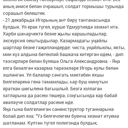
аның әнисе белән очрашып, солдат тормышы турында
сорашып белештек.
- 21 декабрьдә Игорьның ант бирү тантанасында
булдык. Ул ерак түгел, күрше Удмуртиядә хезмәт итә.
Хәрби шәһәрчектә безне җылы каршыладылар,
экскурсия оештырдылар. Казармадагы уңайлы
шартлар безне гаҗәпләндерде: чиста, уңайлыклы, якты,
мин күз алдына бөтенләй башкача китергән идем, - дип
тәэсирләре белән бүлешә Ольга Александровна. - Яңа
елга бизәлгән казарма тәрәзәләре Игорь кулы белән
эшләнгән. Ул балалар сәнгать мәктәбен яхшы
билгеләренә генә тәмамлады, һәр буш минутын
яраткан шөгыленә багышлый. Безгә юллаган
хатларына да рәсем төшерә, соңгысында кар бабай
әвәләүче солдатлар рәсеме иде.
Яңа гына билгеләнгән санинструктор туганнарына
болай дип яза: "Үз белгечлегем буенча хезмәт итүемә
шатланам. Күптән түгел полигонда булдык,