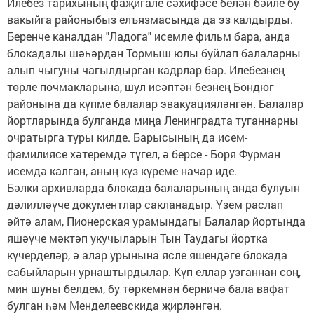
Илебез тарихының фаҗигале сәхифәсе белән бәйле бу
вакыйга районыбыз елъязмасында да эз калдырды.
Беренче каналдан "Ладога" исемле фильм бара, анда
блокадалы шәһәрдән Тормыш юлы буйлап балаларны
алып чыгуны чагылдырган кадрлар бар. Илебезнең
төрле почмакларына, шул исәптән безнең Бондюг
районына да күпме балалар эвакуацияләнгән. Балалар
йортларында булганда миңа Ленинградта туганнарны
очратырга туры килде. Барысының да исем-
фамилиясе хәтеремдә түгел, ә берсе - Боря Фурман
исемдә калган, аның күз күреме начар иде.
Бәлки архивларда блокада балаларының анда булуын
дәлилләүче документлар сакланадыр. Үзем раслап
әйтә алам, Пионерская урамындагы Балалар йортында
яшәүче мәктәп укучыларын Тын Таудагы йортка
күчерделәр, ә алар урынына ясле яшендәге блокада
сабыйларын урнаштырдылар. Күп еллар узганнан соң,
мин шуны белдем, бу төркемнән берничә бала вафат
булган һәм Менделеевскида җирләнгән.