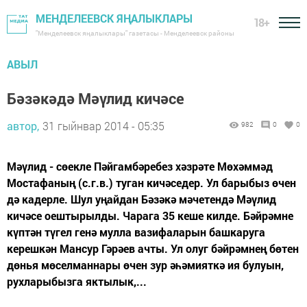
МЕНДЕЛЕЕВСК ЯҢАЛЫКЛАРЫ
18+
"Менделеевск яңалыклары" газетасы - Менделеевск районы
АВЫЛ
Бәзәкәдә Мәүлид кичәсе
автор,
31 гыйнвар 2014 - 05:35
982
0
0
Мәүлид - сөекле Пәйгамбәребез хәзрәте Мөхәммәд
Мостафаның (с.г.в.) туган кичәседер. Ул барыбыз өчен
дә кадерле. Шул уңайдан Бәзәкә мәчетендә Мәүлид
кичәсе оештырылды. Чарага 35 кеше килде. Бәйрәмне
күптән түгел генә мулла вазифаларын башкаруга
керешкән Мансур Гәрәев ачты. Ул олуг бәйрәмнең бөтен
дөнья мөселманнары өчен зур әһәмияткә ия булуын,
рухларыбызга яктылык,...