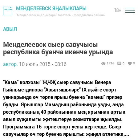
МЕНДЕЛЕЕВСК ЯҢАЛЫКЛАРЫ
18+
"Менделеевск яңалыклары" газетасы - Менделеевск районы
АВЫЛ
Менделеевск сыер савучысы
республика буенча икенче урында
автор,
10 июль 2015 - 08:16
1134
0
0
"Кама" колхозы" ҖЧҖ сыер савучысы Венера
Гыйльметдинова "Авыл яшьләре" IX җәйге спорт
уеннарында өч төрле ярыш буенча "көмеш" призер
булды. Ярышлар Мамадыш районында узды, анда
республиканың 40 районыннан мең ярымнан артык
авыл хуҗалыгы җитештерүе хезмәткәре җыелды.
Программага 16 төрле спорт уены кертелде. Сыер
савучылар өч төр буенча ярышты: җиңел атлетика,...