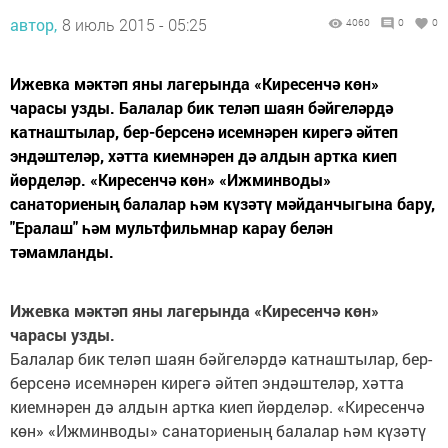
автор,
8 июль 2015 - 05:25
4060
0
0
Ижевка мәктәп яны лагерында «Киресенчә көн»
чарасы узды. Балалар бик теләп шаян бәйгеләрдә
катнаштылар, бер-берсенә исемнәрен кирегә әйтеп
эндәштеләр, хәтта киемнәрен дә алдын артка киеп
йөрделәр. «Киресенчә көн» «Ижминводы»
санаториеның балалар һәм күзәтү мәйданчыгына бару,
"Ералаш" һәм мультфильмнар карау белән
тәмамланды.
Ижевка мәктәп яны лагерында «Киресенчә көн»
чарасы узды.
Балалар бик теләп шаян бәйгеләрдә катнаштылар, бер-
берсенә исемнәрен кирегә әйтеп эндәштеләр, хәтта
киемнәрен дә алдын артка киеп йөрделәр. «Киресенчә
көн» «Ижминводы» санаториеның балалар һәм күзәтү