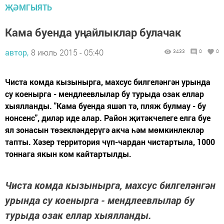
ҖӘМГЫЯТЬ
Кама буенда уңайлыклар булачак
автор,
8 июль 2015 - 05:40
3433
0
0
Чиста комда кызынырга, махсус билгеләнгән урында
су коенырга - мендлеевлылар бу турыда озак еллар
хыялланды. "Кама буенда яшәп тә, пляж булмау - бу
нонсенс", диләр иде алар. Район җитәкчелеге елга буе
ял зонасын төзекләндерүгә акча һәм мөмкинлекләр
тапты. Хәзер территория чүп-чардан чистартыла, 1000
тоннага якын ком кайтартылды.
Чиста комда кызынырга, махсус билгеләнгән
урында су коенырга - мендлеевлылар бу
турыда озак еллар хыялланды.