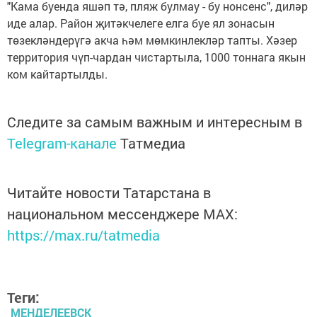
"Кама буенда яшәп тә, пляж булмау - бу нонсенс", диләр
иде алар. Район җитәкчелеге елга буе ял зонасын
төзекләндерүгә акча һәм мөмкинлекләр тапты. Хәзер
территория чүп-чардан чистартыла, 1000 тоннага якын
ком кайтартылды.
Следите за самым важным и интересным в
Telegram-канале
Татмедиа
Читайте новости Татарстана в
национальном мессенджере MАХ:
https://max.ru/tatmedia
Теги:
МЕНДЕЛЕЕВСК