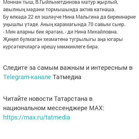
Моннан тыш, В.Гыйльметдинова матур җырлый,
авылның мәдәни тормышында актив катнаша.
Бу өлкәдә 22 ел эшләүче Нина Мальгина да биремнәрне
уңышлы үтәде. Аның карамагында 70 савым сыер.
- Мин аларны бик яратам, - ди Нина Михайловна.
Җиңел булмаган хезмәтенә тугрылыгы аңа югары
күрсәткечләргә ирешү мөмкинлеге бирә.
Следите за самым важным и интересным в
Telegram-канале
Татмедиа
Читайте новости Татарстана в
национальном мессенджере MАХ:
https://max.ru/tatmedia