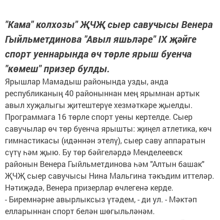
"Кама" колхозы" ҖЧҖ сыер савучысы Венера
Гыйльметдинова "Авыл яшьләре" IX җәйге
спорт уеннарында өч төрле ярыш буенча
"көмеш" призер булды.
Ярышлар Мамадыш районында узды, анда
республиканың 40 районыннан мең ярымнан артык
авыл хуҗалыгы җитештерүе хезмәткәре җыелды.
Программага 16 төрле спорт уены кертелде. Сыер
савучылар өч төр буенча ярышты: җиңел атлетика, көч
гимнастикасы (идәннән этелү), сыер саву аппаратын
сүтү һәм җыю. Бу төр бәйгеләрдә Менделеевск
районын Венера Гыйльметдинова һәм "Алтын башак"
ҖЧҖ сыер савучысы Нина Мальгина тәкъдим иттеләр.
Нәтиҗәдә, Венера призерлар өчлегенә керде.
- Биремнәрне авырлыксыз үтәдем, - ди ул. - Мәктәп
елларыннан спорт белән шөгыльләнәм.