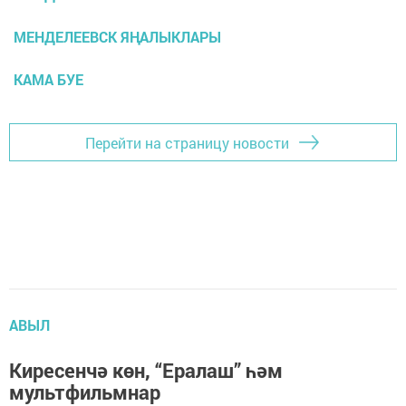
МЕНДЕЛЕЕВСК ЯҢАЛЫКЛАРЫ
КАМА БУЕ
Перейти на страницу новости
АВЫЛ
Киресенчә көн, “Ералаш” һәм
мультфильмнар