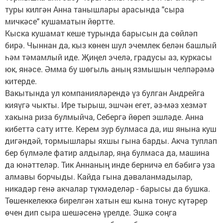
туры килгән Анна танышлары арасында "сыра
мичкәсе" кушаматын йөртте.
Кыска кушамат кеше турында барысын да сөйләп
бирә. Чыннан да, кыз көнен шул эчемлек белән башлый
һәм тәмамлый иде. Җиңел эчелә, градусы аз, куркасы
юк, янәсе. Әмма бу шөгыль аның язмышын челпәрәмә
китерде.
Вакытында ул компанияләрендә үз булган Андрейга
кияүгә чыкты. Ире тырыш, эшчән егет, әз-мәз хезмәт
хакына риза булмыйча, Себергә йөреп эшләде. Анна
кибеттә сату итте. Керем зур булмаса да, иш янына куш
дигәндәй, тормышлары яхшы гына барды. Акча туплап
бер бүлмәле фатир алдылар, яңа булмаса да, машина
да юнәттеләр. Тик Аннаның инде берничә ел бәбигә уза
алмавы борчыды. Кайда гына дәваланмадылар,
никадәр генә акчалар түкмәделәр - барысы да бушка.
Төшенкелеккә бирелгән хатын еш кына тонус күтәрер
өчен дип сыра шешәсенә үрелде. Эшкә соңга