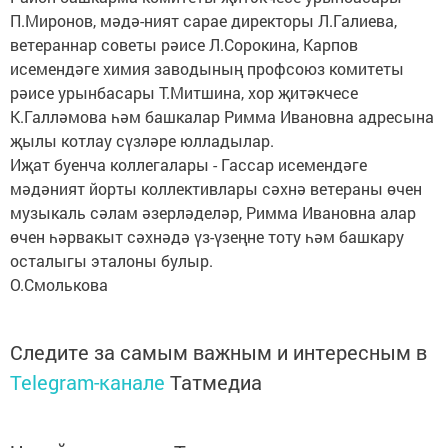
П.Миронов, мәдә-ният сарае директоры Л.Галиева,
ветераннар советы рәисе Л.Сорокина, Карпов
исемендәге химия заводының профсоюз комитеты
рәисе урынбасары Т.Митшина, хор җитәкчесе
К.Галләмова һәм башкалар Римма Ивановна адресына
җылы котлау сүзләре юлладылар.
Иҗат буенча коллегалары - Гассар исемендәге
мәдәният йорты коллективлары сәхнә ветераны өчен
музыкаль сәлам әзерләделәр, Римма Ивановна алар
өчен һәрвакыт сәхнәдә үз-үзеңне тоту һәм башкару
осталыгы эталоны булыр.
О.Смолькова
Следите за самым важным и интересным в
Telegram-канале
Татмедиа