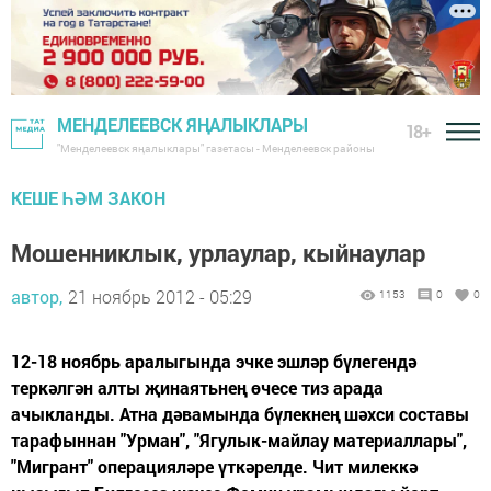
МЕНДЕЛЕЕВСК ЯҢАЛЫКЛАРЫ
18+
"Менделеевск яңалыклары" газетасы - Менделеевск районы
КЕШЕ ҺӘМ ЗАКОН
Мошенниклык, урлаулар, кыйнаулар
автор,
21 ноябрь 2012 - 05:29
1153
0
0
12-18 ноябрь аралыгында эчке эшләр бүлегендә
теркәлгән алты җинаятьнең өчесе тиз арада
ачыкланды. Атна дәвамында бүлекнең шәхси составы
тарафыннан "Урман", "Ягулык-майлау материаллары",
"Мигрант" операцияләре үткәрелде. Чит милеккә