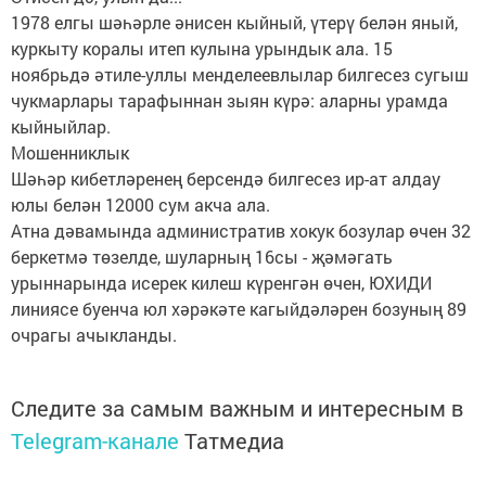
1978 елгы шәһәрле әнисен кыйный, үтерү белән яный,
куркыту коралы итеп кулына урындык ала. 15
ноябрьдә әтиле-уллы менделеевлылар билгесез сугыш
чукмарлары тарафыннан зыян күрә: аларны урамда
кыйныйлар.
Мошенниклык
Шәһәр кибетләренең берсендә билгесез ир-ат алдау
юлы белән 12000 сум акча ала.
Атна дәвамында административ хокук бозулар өчен 32
беркетмә төзелде, шуларның 16сы - җәмәгать
урыннарында исерек килеш күренгән өчен, ЮХИДИ
линиясе буенча юл хәрәкәте кагыйдәләрен бозуның 89
очрагы ачыкланды.
Следите за самым важным и интересным в
Telegram-канале
Татмедиа