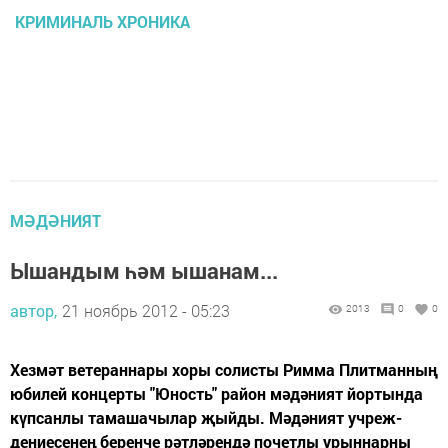
КРИМИНАЛЬ ХРОНИКА
МӘДӘНИЯТ
Ышандым һәм ышанам...
автор,
21 ноябрь 2012 - 05:23
2013
0
0
Хезмәт ветераннары хоры солисты Римма Плитманның
юбилей концерты "Юность" район мәдәният йортында
күпсанлы тамашачылар җыйды. Мәдәният учреж-
дениесенең беренче рәтләрендә почетлы урыннарны