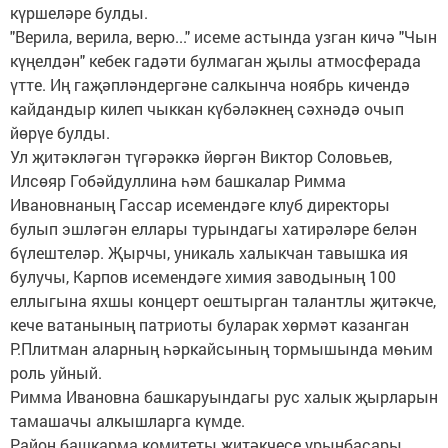
күршеләре булды.
"Верила, верила, верю..." исеме астында узган кичә "Чын
күңелдән" кебек гадәти булмаган җылы атмосферада
үтте. Иң гаҗәпләндергәне салкынча ноябрь кичендә
кайдандыр килеп чыккан күбәләкнең сәхнәдә очып
йөрүе булды.
Ул җитәкләгән түгәрәккә йөргән Виктор Соловьев,
Илсөяр Гобәйдуллина һәм башкалар Римма
Ивановнаның Гассар исемендәге клуб директоры
булып эшләгән еллары турындагы хатирәләре белән
бүлештеләр. Җырчы, уникаль халыкчан тавышка ия
булучы, Карпов исемендәге химия заводының 100
еллыгына яхшы концерт оештырган талантлы җитәкче,
кече ватанының патриоты буларак хөрмәт казанган
Р.Плитман аларның һәркайсының тормышында мөһим
роль уйный.
Римма Ивановна башкаруындагы рус халык җырларын
тамашачы алкышларга күмде.
Район башкарма комитеты җитәкчесе урынбасары