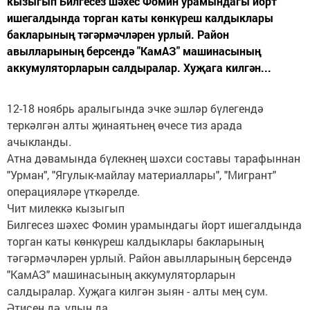
кызыгып Билгесез шәхес Фомин урамындагы йорт
ишегалдында торган каты көнкүреш калдыклары
бакларының тәгәрмәчләрен урлый. Район
авылларының берсендә "КамАЗ" машинасының
аккумуляторларын салдыралар. Хуҗага килгән...
12-18 ноябрь аралыгында эчке эшләр бүлегендә
теркәлгән алты җинаятьнең өчесе тиз арада
ачыкланды.
Атна дәвамында бүлекнең шәхси составы тарафыннан
"Урман", "Ягулык-майлау материаллары", "Мигрант"
операцияләре үткәрелде.
Чит милеккә кызыгып
Билгесез шәхес Фомин урамындагы йорт ишегалдында
торган каты көнкүреш калдыклары бакларының
тәгәрмәчләрен урлый. Район авылларының берсендә
"КамАЗ" машинасының аккумуляторларын
салдыралар. Хуҗага килгән зыян - алты мең сум.
Әтисен дә, улын да...