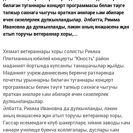
биләгән туганнары концерт программасы белән тәүге
тапкыр сәхнәгә чыгучы яраткан әниләре һәм әбиләре
өчен сизелерлек дулкынландылар. Әлбәттә, Римма
Ивановна да дулкынланды, ләкин аның янәшәсенә җан
атып торучы ветераннар хоры,...
Хезмәт ветераннары хоры солисты Римма
Плитманның юбилей концерты "Юность" район
мәдәният йортында күпсанлы тамашачылар җыйды.
Мәдәният учреж-дениесенең беренче рәтләрендә
почетлы урыннарны биләгән туганнары концерт
программасы белән тәүге тапкыр сәхнәгә чыгучы
яраткан әниләре һәм әбиләре өчен сизелерлек
дулкынландылар.
Әлбәттә, Римма Ивановна да дулкынланды, ләкин
аның янәшәсенә җан атып торучы ветераннар хоры,
Гассар исемендәге клуб шәкертләре, химия заводы һәм
һөнәри училище буенча коллегалары, дуслары һәм