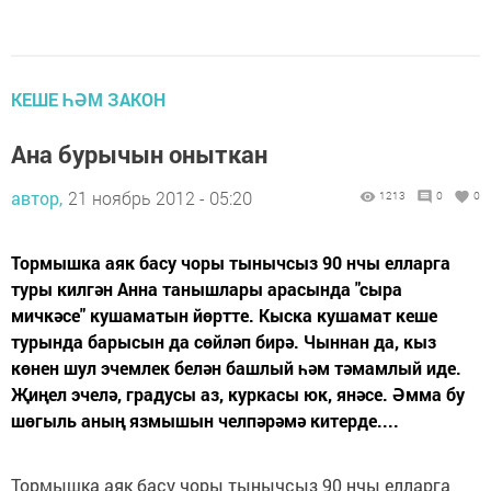
КЕШЕ ҺӘМ ЗАКОН
Ана бурычын оныткан
автор,
21 ноябрь 2012 - 05:20
1213
0
0
Тормышка аяк басу чоры тынычсыз 90 нчы елларга
туры килгән Анна танышлары арасында "сыра
мичкәсе" кушаматын йөртте. Кыска кушамат кеше
турында барысын да сөйләп бирә. Чыннан да, кыз
көнен шул эчемлек белән башлый һәм тәмамлый иде.
Җиңел эчелә, градусы аз, куркасы юк, янәсе. Әмма бу
шөгыль аның язмышын челпәрәмә китерде....
Тормышка аяк басу чоры тынычсыз 90 нчы елларга