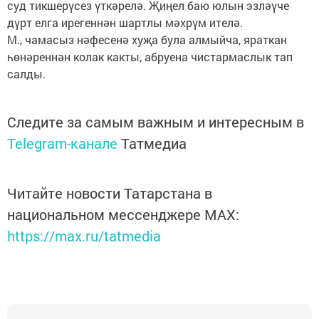
суд тикшерүсез үткәрелә. Җиңел баю юлын эзләүче
дүрт елга ирегеннән шартлы мәхрүм ителә.
М., чамасыз нәфесенә хуҗа була алмыйча, яраткан
һөнәреннән колак какты, абруена чистармаслык тап
салды.
Следите за самым важным и интересным в
Telegram-канале
Татмедиа
Читайте новости Татарстана в
национальном мессенджере MАХ:
https://max.ru/tatmedia