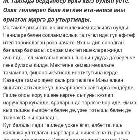
М. гаиләдә бердәнбер иркә кыз булып үсте.
Озак тилмереп бала көткән әти-әнисе аны
өрмәгән җиргә дә утыртмады.
Иң тәмле ризык та, иң килешле кием дә кызга булды.
Нәниләре белән сокланмаслык та түгел иде: гүя өф-төф
итеп тәрбияләгән роза чәчәге. Яхшы дип саналган
балалар бакчасы, соңрак мәктәп ишекләре җиңел
ачылды. Гел макталып үскән кызның укуда да беренче
генә буласы килде. Мәктәпне көмеш медальгә
тәмамлап, финанс-икътисад институтына керде.
Казанда тамыр җәеп калырга теләгән М.ны өлкән
яшьтәге әти-әнисе үз шәһәрләренә кайтырга күндерде.
Гаилә оясы кору яшенә кергән сылуны күзләп
йөрүчеләр күбәйде. Араларында төрлесе бар иде. Әмма
кыз тышкы кыяфәте белән дә, үзен тотышы белән дә
тыйнак С. ны сайлады.
Күп балалы гади гаиләдә үскән егет, әлбәттә, яшь
кәләшкә ул теләгән шартларны, ничек кенә тырышса
да, тудыра алмады. Керемнәре начар түгел иде. Ире