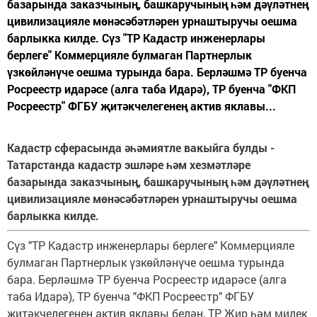
базарында заказчының, башкаручының һәм дәүләтнең
цивилизацияле мөнәсәбәтләрен урнаштыручы оешма
барлыкка килде. Сүз "ТР Кадастр инженерлары
берлеге" Коммерцияле булмаган Партнерлык
үзкөйләнүче оешма турында бара. Берләшмә ТР буенча
Росреестр идарәсе (алга таба Идарә), ТР буенча "ФКП
Росреестр" ФГБУ җитәкчелегенең актив яклавы...
Кадастр сферасында әһәмиятле вакыйга булды -
Татарстанда кадастр эшләре һәм хезмәтләре
базарында заказчының, башкаручының һәм дәүләтнең
цивилизацияле мөнәсәбәтләрен урнаштыручы оешма
барлыкка килде.
Сүз "ТР Кадастр инженерлары берлеге" Коммерцияле
булмаган Партнерлык үзкөйләнүче оешма турында
бара. Берләшмә ТР буенча Росреестр идарәсе (алга
таба Идарә), ТР буенча "ФКП Росреестр" ФГБУ
җитәкчелегенең актив яклавы белән, ТР Җир һәм милек