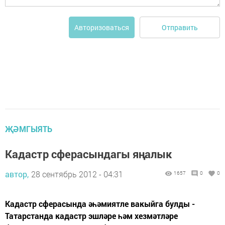
Отправить
Авторизоваться
ҖӘМГЫЯТЬ
Кадастр сферасындагы яңалык
автор,
28 сентябрь 2012 - 04:31
1657
0
0
Кадастр сферасында әһәмиятле вакыйга булды -
Татарстанда кадастр эшләре һәм хезмәтләре