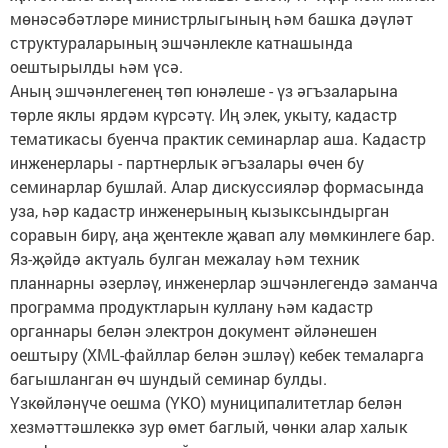
мөнәсәбәтләре министрлыгының һәм башка дәүләт
структураларының эшчәнлекле катнашында
оештырылды һәм үсә.
Аның эшчәнлегенең төп юнәлеше - үз әгъзаларына
төрле яклы ярдәм күрсәтү. Иң элек, укыту, кадастр
тематикасы буенча практик семинарлар аша. Кадастр
инженерлары - партнерлык әгъзалары өчен бу
семинарлар бушлай. Алар дискуссияләр формасында
уза, һәр кадастр инженерының кызыксындырган
соравын бирү, аңа җентекле җавап алу мөмкинлеге бар.
Яз-җәйдә актуаль булган межалау һәм техник
планнарны әзерләү, инженерлар эшчәнлегендә заманча
программа продуктларын куллану һәм кадастр
органнары белән электрон документ әйләнешен
оештыру (XML-файллар белән эшләү) кебек темаларга
багышланган өч шундый семинар булды.
Үзкөйләнүче оешма (ҮКО) муниципалитетлар белән
хезмәттәшлеккә зур өмет баглый, чөнки алар халык