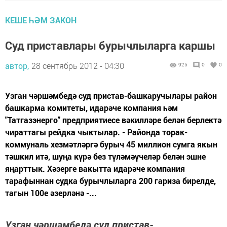
КЕШЕ ҺӘМ ЗАКОН
Суд приставлары бурычлыларга каршы
автор,
28 сентябрь 2012 - 04:30
925
0
0
Узган чәршәмбедә суд пристав-башкаручылары район
башкарма комитеты, идарәче компания һәм
"Татгазэнерго" предприятиесе вәкилләре белән берлектә
чираттагы рейдка чыктылар. - Районда торак-
коммуналь хезмәтләргә бурыч 45 миллион сумга якын
тәшкил итә, шуңа күрә без түләмәүчеләр белән эшне
яңарттык. Хәзерге вакытта идарәче компания
тарафыннан судка бурычлыларга 200 гариза бирелде,
тагын 100е әзерләнә -...
Узган чәршәмбедә суд пристав-