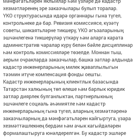
мәнфәгатьләрен яклыйлар һәм үзләре дә кадастр
хезмәтләренең эре заказчылары булып торалар.
ҮКО структурасында идарә органнары гына түгел,
контрольнеке дә бар. Ревизия комиссиясе, күзәтү
советы, шикаятьләрне тикшерү, ҮКО әгъзаларының
эшчәнлегенә тикшерүләр үткәрү һәм аларга карата
административ чаралар күрү белән бәйле дисциплинар
һәм контроль комиссияләре төзелде. Моннан тыш,
аерым очракларда заказчылар, башка затлар алдында
кадастр инженерларының милек җаваплылыгын
тәэмин итүче компенсация фонды оешты.
Кадастр инженерларының клиентлык базасында
Татарстан халкының төп өлеше һәм барлык юридик
затлар диярлек булганлыктан, партнерлыкның
эшчәнлеге социаль әһәмиятле һәм кадастр
инженерларының гына түгел, аларның хезмәтләренә
заказчыларның да мәнфәгатьләрен кайгыртуга, үзара
хезмәттәшлекнең бердәм һәм ачык кагыйдәләрен
формалаштыруга юнәлдерелгән. Бу кадастр эшләре