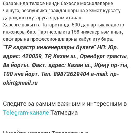
базарында теләсә нинди бәхәсле мәсьәләләрне
чишүгә, республика гражданнарына хезмәт күрсәтү
дәрәҗәсен күтәрүгә ярдәм итәчәк.
Хәзерге вакытта Татарстанда 500 дән артык кадастр
инженеры бар. Партнерлыкта 158 инженер һәм аның
сафларына профессионалларны кабул итү бара.
"ТР кадастр инженерлары бүлеге" НП: Юр.
адрес: 420059, ТР, Казан ш., Оренбург тракты,
8а йорты. Факт. адрес: Казан ш., Җиңү пр-ты,
100 нче йорт. Тел. 89872629404 e-mail: np-
okirt@mail.ru
Следите за самым важным и интересным в
Telegram-канале
Татмедиа