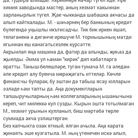
химия заводында мастер, аның хезмәт хакыннан
зарланырлык түгел. Җае чыкканда шабашка акчасы да
алып кайткалады. М. - шәһәрнең бер банкының кредит
бүлегендә уңышлы икътисадчы. Тик бик иркен яшәп,
теләгәненә ә дигәнче ирешүче М. тормышының матди
ягыннан еш канәгатьсезлек күрсәтте.
Акрынлап яңа машина да, фатир да алынды, җиһаз да
җыелды. Әмма ул һаман "кирәк" дип кабатларга
яратты. Таныш-белешләре, туган-тумача М. га әледән-
әле кредит алу буенча мөрәҗәгать иттеләр. Көчле
финансчы буларак, бу эштән дә табыш ясау юлларын
эзләде һәм тапты да. Аңа документларын
тапшыручыларның һәм коллегаларының ышанычына
кереп, чит милеккә кул сузды. Кырын эштә тотылмаган
М., хезмәт урынын кулланып, биш мәртәбә төрле
суммада акча үзләштергән.
Без капчыкта озак ятмый, ялган ачыла. Аңа карата
җинаять эше кузгатыла. М. ның үтенечен искә алып,