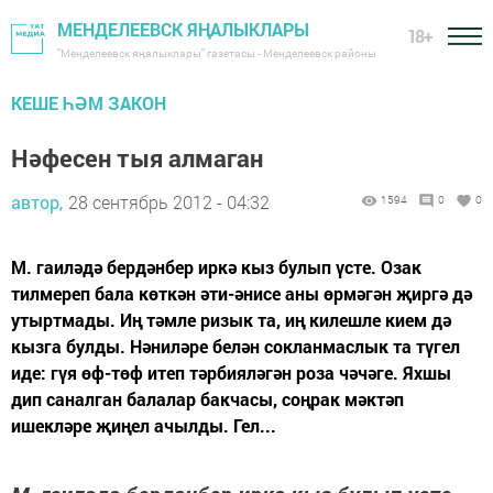
МЕНДЕЛЕЕВСК ЯҢАЛЫКЛАРЫ
18+
"Менделеевск яңалыклары" газетасы - Менделеевск районы
КЕШЕ ҺӘМ ЗАКОН
Нәфесен тыя алмаган
автор,
28 сентябрь 2012 - 04:32
1594
0
0
М. гаиләдә бердәнбер иркә кыз булып үсте. Озак
тилмереп бала көткән әти-әнисе аны өрмәгән җиргә дә
утыртмады. Иң тәмле ризык та, иң килешле кием дә
кызга булды. Нәниләре белән сокланмаслык та түгел
иде: гүя өф-төф итеп тәрбияләгән роза чәчәге. Яхшы
дип саналган балалар бакчасы, соңрак мәктәп
ишекләре җиңел ачылды. Гел...