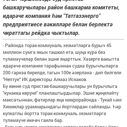
башкаручылары район башкарма комитеты,
идарәче компания һәм "Татгазэнерго"
предприятиесе вәкилләре белән берлектә
чираттагы рейдка чыктылар.
- Районда торак-коммуналь хезмәтләргә бурыч 45
миллион сумга якын тәшкил итә, шуңа күрә без
түләмәүчеләр белән эшне яңарттык. Хәзерге вакытта
идарәче компания тарафыннан судка бурычлыларга
200 гариза бирелде, тагын 100е әзерләнә - дип билгели
"Нептун" ИК директоры Алмаз Искаков.
Бу көнне суд пристав-башкаручылары ун бурычлыга
"кунакка керүне" планлаштырдылар. Эшне җиңеләйтү
максатыннан, фатирлар яңа микрорайонда - Тукай һәм
Химиклар урамнарындагы йортлардан сайланды. Һәр
күпкатлы йортта торак-коммуналь хезмәтләргә
түләмәүче ике-өч гаилә бар.
- Бурычлыларга әҗәтләрен каплау таләбе белән йөрү -