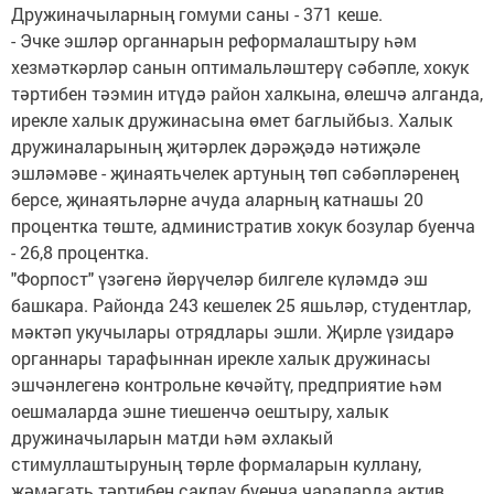
Дружиначыларның гомуми саны - 371 кеше.
- Эчке эшләр органнарын реформалаштыру һәм
хезмәткәрләр санын оптимальләштерү сәбәпле, хокук
тәртибен тәэмин итүдә район халкына, өлешчә алганда,
ирекле халык дружинасына өмет баглыйбыз. Халык
дружиналарының җитәрлек дәрәҗәдә нәтиҗәле
эшләмәве - җинаятьчелек артуның төп сәбәпләренең
берсе, җинаятьләрне ачуда аларның катнашы 20
процентка төште, административ хокук бозулар буенча
- 26,8 процентка.
"Форпост" үзәгенә йөрүчеләр билгеле күләмдә эш
башкара. Районда 243 кешелек 25 яшьләр, студентлар,
мәктәп укучылары отрядлары эшли. Җирле үзидарә
органнары тарафыннан ирекле халык дружинасы
эшчәнлегенә контрольне көчәйтү, предприятие һәм
оешмаларда эшне тиешенчә оештыру, халык
дружиначыларын матди һәм әхлакый
стимуллаштыруның төрле формаларын куллану,
җәмәгать тәртибен саклау буенча чараларда актив