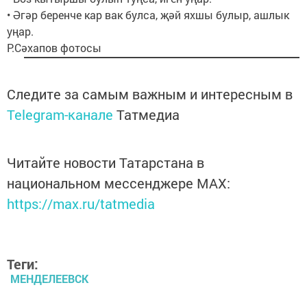
• Әгәр беренче кар вак булса, җәй яхшы булыр, ашлык
уңар.
Р.Сәхапов фотосы
Следите за самым важным и интересным в
Telegram-канале
Татмедиа
Читайте новости Татарстана в
национальном мессенджере MАХ:
https://max.ru/tatmedia
Теги:
МЕНДЕЛЕЕВСК