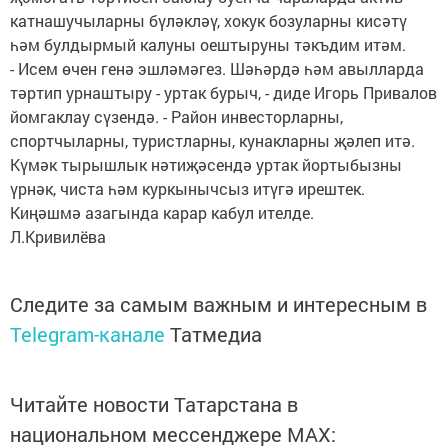
катнашучыларны бүләкләү, хокук бозуларны кисәтү
һәм булдырмый калуны оештыруны тәкъдим итәм.
- Исем өчен генә эшләмәгез. Шәһәрдә һәм авылларда
тәртип урнаштыру - уртак бурыч, - диде Игорь Привалов
йомгаклау сүзендә. - Район инвесторларны,
спортчыларны, туристларны, кунакларны җәлеп итә.
Күмәк тырышлык нәтиҗәсендә уртак йортыбызны
үрнәк, чиста һәм куркынычсыз итүгә ирештек.
Киңәшмә азагында карар кабул ителде.
Л.Кривилёва
Следите за самым важным и интересным в
Telegram-канале
Татмедиа
Читайте новости Татарстана в
национальном мессенджере MАХ: