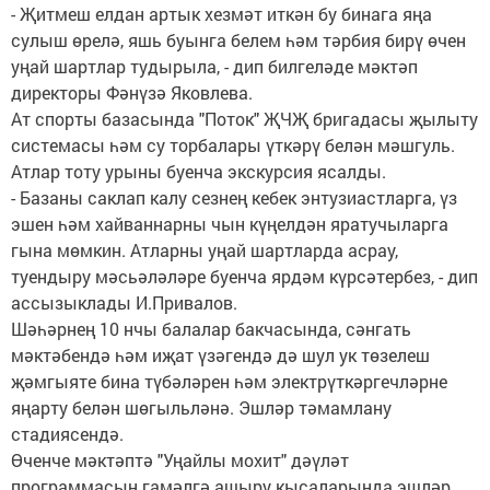
- Җитмеш елдан артык хезмәт иткән бу бинага яңа
сулыш өрелә, яшь буынга белем һәм тәрбия бирү өчен
уңай шартлар тудырыла, - дип билгеләде мәктәп
директоры Фәнүзә Яковлева.
Ат спорты базасында "Поток" ҖЧҖ бригадасы җылыту
системасы һәм су торбалары үткәрү белән мәшгуль.
Атлар тоту урыны буенча экскурсия ясалды.
- Базаны саклап калу сезнең кебек энтузиастларга, үз
эшен һәм хайваннарны чын күңелдән яратучыларга
гына мөмкин. Атларны уңай шартларда асрау,
туендыру мәсьәләләре буенча ярдәм күрсәтербез, - дип
ассызыклады И.Привалов.
Шәһәрнең 10 нчы балалар бакчасында, сәнгать
мәктәбендә һәм иҗат үзәгендә дә шул ук төзелеш
җәмгыяте бина түбәләрен һәм электрүткәргечләрне
яңарту белән шөгыльләнә. Эшләр тәмамлану
стадиясендә.
Өченче мәктәптә "Уңайлы мохит" дәүләт
программасын гамәлгә ашыру кысаларында эшләр