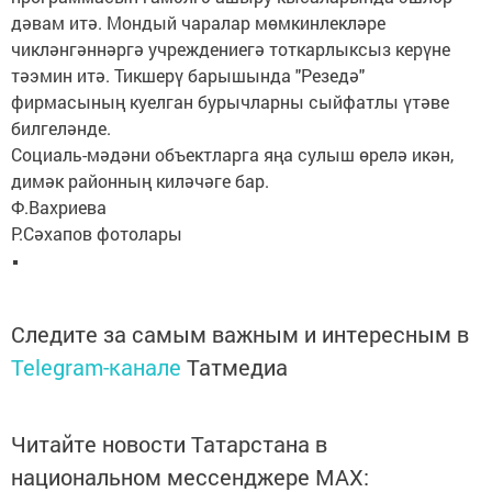
дәвам итә. Мондый чаралар мөмкинлекләре
чикләнгәннәргә учреждениегә тоткарлыксыз керүне
тәэмин итә. Тикшерү барышында "Резедә"
фирмасының куелган бурычларны сыйфатлы үтәве
билгеләнде.
Социаль-мәдәни объектларга яңа сулыш өрелә икән,
димәк районның киләчәге бар.
Ф.Вахриева
Р.Сәхапов фотолары
Следите за самым важным и интересным в
Telegram-канале
Татмедиа
Читайте новости Татарстана в
национальном мессенджере MАХ: