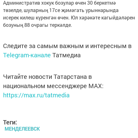
Административ хокук бозулар өчен 30 беркетмә
төзелде, шуларның 17се җәмәгать урыннарында
исерек килеш күренгән өчен. Юл хәрәкәте кагыйдәләрен
бозуның 88 очрагы теркәлде.
Следите за самым важным и интересным в
Telegram-канале
Татмедиа
Читайте новости Татарстана в
национальном мессенджере MАХ:
https://max.ru/tatmedia
Теги:
МЕНДЕЛЕЕВСК