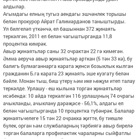
алдылар.
Агымдагы елның тугыз аендагы эшчәнлек торышы
белән прокурор Айрат Галимәрдәнов таныштырды.
Ул билгеләп үткәнчә, ел башыннан 372 җинаять
теркәлгән, 2011 ел белән чагыштырганда 11,8
процентка кимрәк.
Авыр җинаятьләр саны 32 очрактан 22 гә кимегән.
Әмма аеруча авыр җинаятьләр арткан (5 тән 33 кә), бу
балигъ булмаганнарга карата җенси бозыклык кылган
гражданин Б.га карата 23 җинаять эше кузгату белән
бәйле. Монан тыш, биш үтерү һәм ике һөҗүм итеп талау
теркәлде. Урлашу - еш кылына торган җинаятьләр
исәбендә: 10 айда теркәлгән 116 урлашуның 74 очрагы
ачыкланды, ачыклану дәрәҗәсе - 56,1%, алдагы ел
белән чагыштырганда 10 процентка түбәнрәк. Балалар
җинаятьчелеге 15 тән 22 очракка җитте, бу тиешле
бүлек, орган һәм службаларның тәрбиягә авыр бирелә
торган балаларга профилактик чараларны сыйфатлы