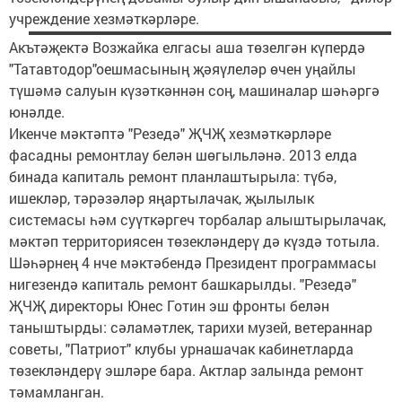
учреждение хезмәткәрләре.
Акътәҗектә Возжайка елгасы аша төзелгән күпердә
"Татавтодор"оешмасының җәяүлеләр өчен уңайлы
түшәмә салуын күзәткәннән соң, машиналар шәһәргә
юнәлде.
Икенче мәктәптә "Резедә" ҖЧҖ хезмәткәрләре
фасадны ремонтлау белән шөгыльләнә. 2013 елда
бинада капиталь ремонт планлаштырыла: түбә,
ишекләр, тәрәзәләр яңартылачак, җылылык
системасы һәм суүткәргеч торбалар алыштырылачак,
мәктәп территориясен төзекләндерү дә күздә тотыла.
Шәһәрнең 4 нче мәктәбендә Президент программасы
нигезендә капиталь ремонт башкарылды. "Резедә"
ҖЧҖ директоры Юнес Готин эш фронты белән
таныштырды: сәламәтлек, тарихи музей, ветераннар
советы, "Патриот" клубы урнашачак кабинетларда
төзекләндерү эшләре бара. Актлар залында ремонт
тәмамланган.