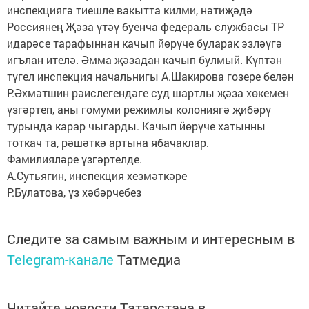
инспекциягә тиешле вакытта килми, нәтиҗәдә
Россиянең Җәза үтәү буенча федераль службасы ТР
идарәсе тарафыннан качып йөрүче буларак эзләүгә
игълан ителә. Әмма җәзадан качып булмый. Күптән
түгел инспекция начальнигы А.Шакирова гозере белән
Р.Әхмәтшин рәислегендәге суд шартлы җәза хөкемен
үзгәртеп, аны гомуми режимлы колониягә җибәрү
турында карар чыгарды. Качып йөрүче хатынны
тоткач та, рәшәткә артына ябачаклар.
Фамилияләре үзгәртелде.
А.Сутьягин, инспекция хезмәткәре
Р.Булатова, үз хәбәрчебез
Следите за самым важным и интересным в
Telegram-канале
Татмедиа
Читайте новости Татарстана в