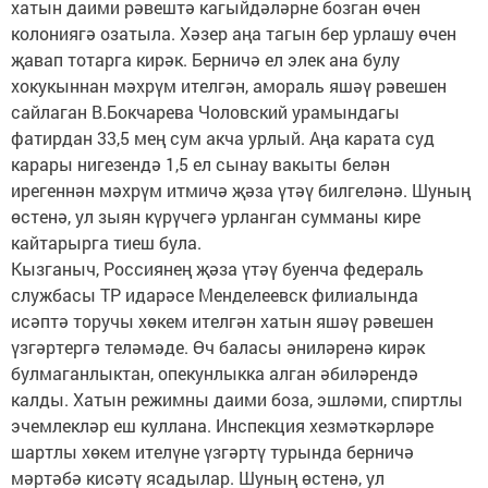
хатын даими рәвештә кагыйдәләрне бозган өчен
колониягә озатыла. Хәзер аңа тагын бер урлашу өчен
җавап тотарга кирәк. Берничә ел элек ана булу
хокукыннан мәхрүм ителгән, амораль яшәү рәвешен
сайлаган В.Бокчарева Чоловский урамындагы
фатирдан 33,5 мең сум акча урлый. Аңа карата суд
карары нигезендә 1,5 ел сынау вакыты белән
ирегеннән мәхрүм итмичә җәза үтәү билгеләнә. Шуның
өстенә, ул зыян күрүчегә урланган сумманы кире
кайтарырга тиеш була.
Кызганыч, Россиянең җәза үтәү буенча федераль
службасы ТР идарәсе Менделеевск филиалында
исәптә торучы хөкем ителгән хатын яшәү рәвешен
үзгәртергә теләмәде. Өч баласы әниләренә кирәк
булмаганлыктан, опекунлыкка алган әбиләрендә
калды. Хатын режимны даими боза, эшләми, спиртлы
эчемлекләр еш куллана. Инспекция хезмәткәрләре
шартлы хөкем ителүне үзгәртү турында берничә
мәртәбә кисәтү ясадылар. Шуның өстенә, ул