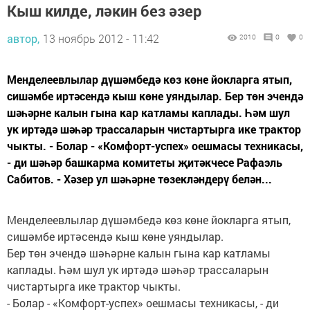
Кыш килде, ләкин без әзер
автор,
13 ноябрь 2012 - 11:42
2010
0
0
Менделеевлылар дүшәмбедә көз көне йокларга ятып,
сишәмбе иртәсендә кыш көне уяндылар. Бер төн эчендә
шәһәрне калын гына кар катламы каплады. Һәм шул
ук иртәдә шәһәр трассаларын чистартырга ике трактор
чыкты. - Болар - «Комфорт-успех» оешмасы техникасы,
- ди шәһәр башкарма комитеты җитәкчесе Рафаэль
Сабитов. - Хәзер ул шәһәрне төзекләндерү белән...
Менделеевлылар дүшәмбедә көз көне йокларга ятып,
сишәмбе иртәсендә кыш көне уяндылар.
Бер төн эчендә шәһәрне калын гына кар катламы
каплады. Һәм шул ук иртәдә шәһәр трассаларын
чистартырга ике трактор чыкты.
- Болар - «Комфорт-успех» оешмасы техникасы, - ди