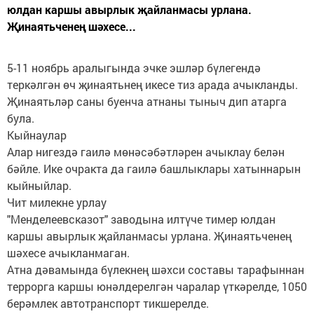
юлдан каршы авырлык җайланмасы урлана.
Җинаятьченең шәхесе...
5-11 ноябрь аралыгында эчке эшләр бүлегендә
теркәлгән өч җинаятьнең икесе тиз арада ачыкланды.
Җинаятьләр саны буенча атнаны тыныч дип атарга
була.
Кыйнаулар
Алар нигездә гаилә мөнәсәбәтләрен ачыклау белән
бәйле. Ике очракта да гаилә башлыклары хатыннарын
кыйныйлар.
Чит милекне урлау
"Менделеевсказот" заводына илтүче тимер юлдан
каршы авырлык җайланмасы урлана. Җинаятьченең
шәхесе ачыкланмаган.
Атна дәвамында бүлекнең шәхси составы тарафыннан
террорга каршы юнәлдерелгән чаралар үткәрелде, 1050
берәмлек автотранспорт тикшерелде.