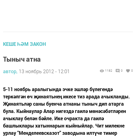
КЕШЕ ҺӘМ ЗАКОН
Тыныч атна
автор,
13 ноябрь 2012 - 12:01
1182
0
0
5-11 ноябрь аралыгында эчке эшләр бүлегендә
теркәлгән өч җинаятьнең икесе тиз арада ачыкланды.
Җинаятьләр саны буенча атнаны тыныч дип атарга
була. Кыйнаулар Алар нигездә гаилә мөнәсәбәтләрен
ачыклау белән бәйле. Ике очракта да гаилә
башлыклары хатыннарын кыйныйлар. Чит милекне
урлау "Менделеевсказот" заводына илтүче тимер