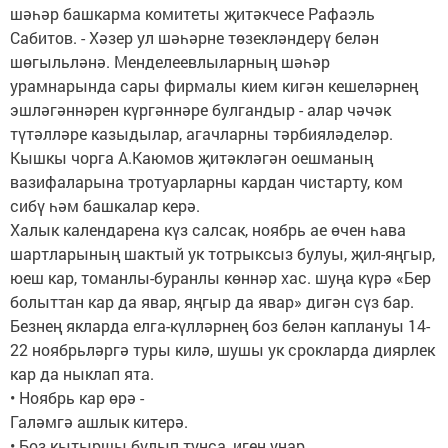
шәһәр башкарма комитеты җитәкчесе Рафаэль
Сабитов. - Хәзер ул шәһәрне төзекләндерү белән
шөгыльләнә. Менделеевлыларның шәһәр
урамнарында сары фирмалы кием кигән кешеләрнең
эшләгәннәрен күргәннәре булгандыр - алар чәчәк
түтәлләре казыдылар, агачларны тәрбияләделәр.
Кышкы чорга А.Каюмов җитәкләгән оешманың
вазифаларына тротуарларны кардан чистарту, ком
сибү һәм башкалар керә.
Халык календарена күз салсак, ноябрь ае өчен һава
шартларының шактый ук тотрыксыз булуы, җил-яңгыр,
юеш кар, томанлы-буранлы көннәр хас. шуңа күрә «Бер
болыттан кар да явар, яңгыр да явар» дигән сүз бар.
Безнең якларда елга-күлләрнең боз белән каплануы 14-
22 ноябрьләргә туры килә, шушы ук срокларда диярлек
кар да ныклап ята.
• Ноябрь кар өрә -
Галәмгә ашлык китерә.
• Боз кытыршы булып туңса, иген уңар.