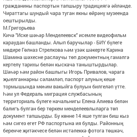
гражданины паспортын тапшыру традициягә әйләнде.
Чираттагы шундый чара туган якны өйрәнү музеенда
оештырылды.
М.Григорьева
Кичә "Иске шәһәр Менделеевск" исемле видеофильм
караудан башланды. Алып баручылар - БИҮ бүлеге
мөдире Гөлназ Стрелкова һәм үзәк шәкерте Карина
Шамина шәхесне раслаучы төп документның гамәлгә
кертелү тарихы белән кыскача таныштырдылар.
Шәһәр һәм район башлыгы Игорь Привалов, чарага
җыелганнарны сәламләп, паспорт алуның кеше
тормышында мөһим вакыйга булуын билгеләп үтте.
Һәм ул Федераль миграция службасының
территориаль бүлеге начальнигы Елена Алиева белән
балигъ булган бер төркем менделеевлыларга төп
документ тапшырды. Бу көнне 14 яше тулган биш кыз
һәм сигез егет РФ паспортына ия булды. Районның
беренче җитәкчесе белән истәлеккә фотога төшкәч,