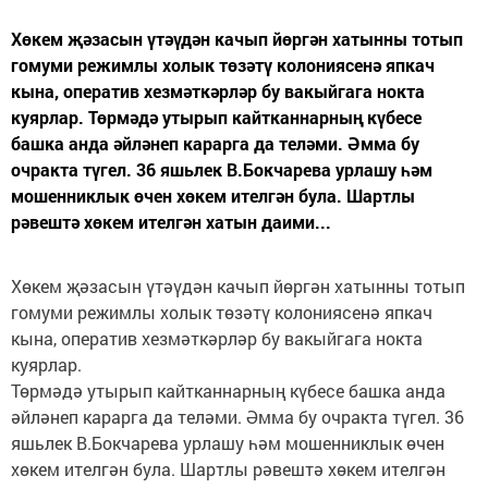
Хөкем җәзасын үтәүдән качып йөргән хатынны тотып
гомуми режимлы холык төзәтү колониясенә япкач
кына, оператив хезмәткәрләр бу вакыйгага нокта
куярлар. Төрмәдә утырып кайтканнарның күбесе
башка анда әйләнеп карарга да теләми. Әмма бу
очракта түгел. 36 яшьлек В.Бокчарева урлашу һәм
мошенниклык өчен хөкем ителгән була. Шартлы
рәвештә хөкем ителгән хатын даими...
Хөкем җәзасын үтәүдән качып йөргән хатынны тотып
гомуми режимлы холык төзәтү колониясенә япкач
кына, оператив хезмәткәрләр бу вакыйгага нокта
куярлар.
Төрмәдә утырып кайтканнарның күбесе башка анда
әйләнеп карарга да теләми. Әмма бу очракта түгел. 36
яшьлек В.Бокчарева урлашу һәм мошенниклык өчен
хөкем ителгән була. Шартлы рәвештә хөкем ителгән