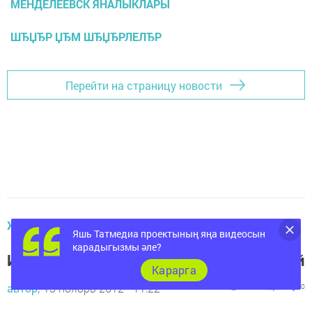
МЕНДЕЛЕЕВСК ЯНАЛЫКЛАРЫ
ШЂЏЂР ЏЂМ ШЂЏЂРЛЕЛЂР
Перейти на страницу новости
ҖӘМГЫЯТЬ
Яшь Татмедиа проектының яңа видеосын
карадыгызмы әле?
Иртә диагностикалау тормышны саклый
Карарга
автор,
13 ноябрь 2012 - 11:22
2037
0
0