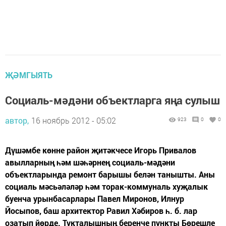
ҖӘМГЫЯТЬ
Социаль-мәдәни объектларга яңа сулыш
автор,
16 ноябрь 2012 - 05:02
923
0
0
Дүшәмбе көнне район җитәкчесе Игорь Привалов
авылларның һәм шәһәрнең социаль-мәдәни
объектларында ремонт барышы белән танышты. Аны
социаль мәсьәләләр һәм торак-коммуналь хуҗалык
буенча урынбасарлары Павел Миронов, Илнур
Йосыпов, баш архитектор Равил Хәбиров һ. б. лар
озатып йөрде. Тукталышның беренче пункты Бөрешле