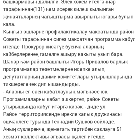
башкармавын дәлилли. Элек хөкем ителгәннәр
тарафыннан(131) һәм исерек килеш кылынган
җинаятьләрнең чагыштырма авырлыгы югары булып
кала.
Кыңгыр эшләрне профилактикалау максатында район
Советы тарафыннан сигез максатчан программа кабул
ителде. Прокурор кисәтүе буенча аларның
кайберләренең гамәлгә ашыру вакыты узып бара.
Шәһәр һәм район башлыгы Игорь Привалов барлык
программалар төзәтмәләрне исәпкә алып,
депутатларның даими комитетлары утырышларында
тикшереләчәк дип ышандырды.
- Аларны ел саен кабатлауның мәгънәсе юк.
Программаларны кабат эшкәртеп, район Советы
утырышында кабул итәргә кирәк, - диде ул.
Район территориясендә ирекле халык дружинасы
эшчәнлеге турында Геннадий Сушков сөйләде.
Аның сүзләренчә, җәмәгать тәртибен саклауга 51
хезмәт коллективы әгъзасы җәлеп ителде.