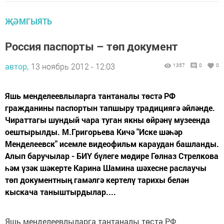
ҖӘМГЫЯТЬ
Россия паспорты – төп документ
автор,
13 ноябрь 2012 - 12:03
1357
0
0
Яшь менделеевлыларга тантаналы төстә РФ
гражданины паспортын тапшыру традициягә әйләнде.
Чираттагы шундый чара туган якны өйрәнү музеенда
оештырылды. М.Григорьева Кичә "Иске шәһәр
Менделеевск" исемле видеофильм караудан башланды.
Алып баручылар - БИҮ бүлеге мөдире Гөлназ Стрелкова
һәм үзәк шәкерте Карина Шамина шәхесне раслаучы
төп документның гамәлгә кертелү тарихы белән
кыскача таныштырдылар....
Яшь менделеевлыларга тантаналы төстә РФ