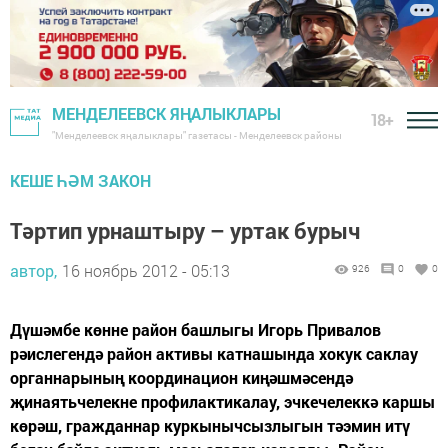
МЕНДЕЛЕЕВСК ЯҢАЛЫКЛАРЫ
18+
"Менделеевск яңалыклары" газетасы - Менделеевск районы
КЕШЕ ҺӘМ ЗАКОН
Тәртип урнаштыру – уртак бурыч
автор,
16 ноябрь 2012 - 05:13
926
0
0
Дүшәмбе көнне район башлыгы Игорь Привалов
рәислегендә район активы катнашында хокук саклау
органнарының координацион киңәшмәсендә
җинаятьчелекне профилактикалау, эчкечелеккә каршы
көрәш, гражданнар куркынычсызлыгын тәэмин итү