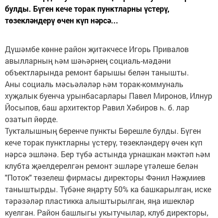
булды. Бүген кече торак пунктларны үстерү,
төзекләндерү өчен күп нәрсә...
Дүшәмбе көнне район җитәкчесе Игорь Привалов
авылларның һәм шәһәрнең социаль-мәдәни
объектларында ремонт барышы белән танышты.
Аны социаль мәсьәләләр һәм торак-коммуналь
хуҗалык буенча урынбасарлары Павел Миронов, Илнур
Йосыпов, баш архитектор Равил Хәбиров һ. б. лар
озатып йөрде.
Тукталышның беренче пункты Бөрешле булды. Бүген
кече торак пунктларны үстерү, төзекләндерү өчен күп
нәрсә эшләнә. Бер түбә астында урнашкан мәктәп һәм
клубта җәелдерелгән ремонт эшләре үтәлеше белән
"Поток" төзелеш фирмасы директоры Фәнил Нәҗмиев
таныштырды. Түбәне яңарту 50% ка башкарылган, иске
тәрәзәләр пластикка алыштырылган, яңа ишекләр
куелган. Район башлыгы укытучылар, клуб директоры,