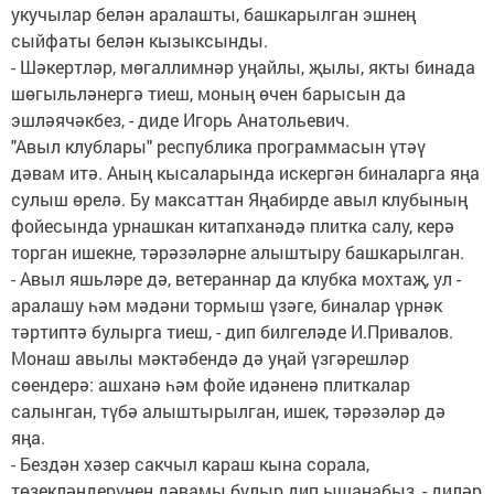
укучылар белән аралашты, башкарылган эшнең
сыйфаты белән кызыксынды.
- Шәкертләр, мөгаллимнәр уңайлы, җылы, якты бинада
шөгыльләнергә тиеш, моның өчен барысын да
эшләячәкбез, - диде Игорь Анатольевич.
"Авыл клублары" республика программасын үтәү
дәвам итә. Аның кысаларында искергән биналарга яңа
сулыш өрелә. Бу максаттан Яңабирде авыл клубының
фойесында урнашкан китапханәдә плитка салу, керә
торган ишекне, тәрәзәләрне алыштыру башкарылган.
- Авыл яшьләре дә, ветераннар да клубка мохтаҗ, ул -
аралашу һәм мәдәни тормыш үзәге, биналар үрнәк
тәртиптә булырга тиеш, - дип билгеләде И.Привалов.
Монаш авылы мәктәбендә дә уңай үзгәрешләр
сөендерә: ашханә һәм фойе идәненә плиткалар
салынган, түбә алыштырылган, ишек, тәрәзәләр дә
яңа.
- Бездән хәзер сакчыл караш кына сорала,
төзекләндерүнең дәвамы булыр дип ышанабыз, - диләр