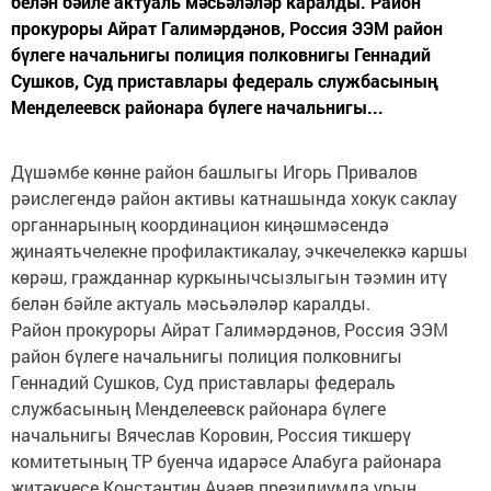
белән бәйле актуаль мәсьәләләр каралды. Район
прокуроры Айрат Галимәрдәнов, Россия ЭЭМ район
бүлеге начальнигы полиция полковнигы Геннадий
Сушков, Суд приставлары федераль службасының
Менделеевск районара бүлеге начальнигы...
Дүшәмбе көнне район башлыгы Игорь Привалов
рәислегендә район активы катнашында хокук саклау
органнарының координацион киңәшмәсендә
җинаятьчелекне профилактикалау, эчкечелеккә каршы
көрәш, гражданнар куркынычсызлыгын тәэмин итү
белән бәйле актуаль мәсьәләләр каралды.
Район прокуроры Айрат Галимәрдәнов, Россия ЭЭМ
район бүлеге начальнигы полиция полковнигы
Геннадий Сушков, Суд приставлары федераль
службасының Менделеевск районара бүлеге
начальнигы Вячеслав Коровин, Россия тикшерү
комитетының ТР буенча идарәсе Алабуга районара
җитәкчесе Константин Ачаев президиумда урын