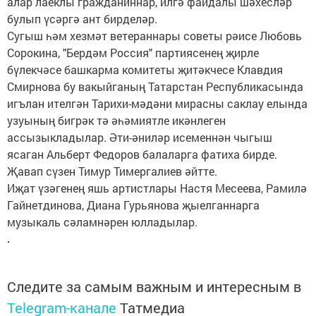
алар лаеклы гражданиннар, илгә файдалы шәхесләр
булып үсәргә ант бирделәр.
Сугыш һәм хезмәт ветераннары советы рәисе Любовь
Сорокина, "Бердәм Россия" партиясенең җирле
бүлекчәсе башкарма комитеты җитәкчесе Клавдия
Смирнова бу вакыйганың Татарстан Республикасында
игълан ителгән Тарихи-мәдәни мирасны саклау елында
узуының бигрәк тә әһәмиятле икәнлеген
ассызыкладылар. Әти-әниләр исеменнән чыгыш
ясаган Альберт Федоров балаларга фатиха бирде.
Җавап сүзен Тимур Тимергалиев әйтте.
Иҗат үзәгенең яшь артистлары Настя Месеева, Рамилә
Гайнетдинова, Диана Гурьянова җыелганнарга
музыкаль сәламнәрен юлладылар.
Следите за самым важным и интересным в
Telegram-канале
Татмедиа