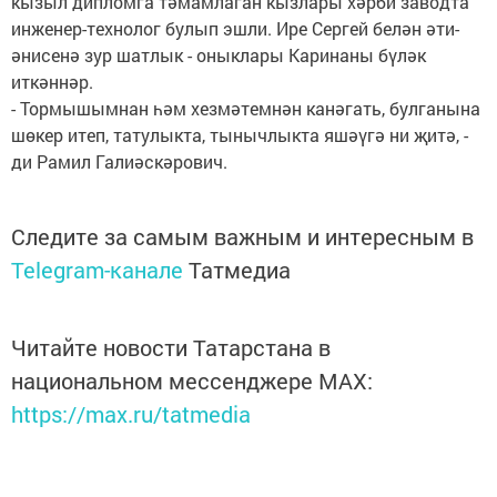
кызыл дипломга тәмамлаган кызлары хәрби заводта
инженер-технолог булып эшли. Ире Сергей белән әти-
әнисенә зур шатлык - оныклары Каринаны бүләк
иткәннәр.
- Тормышымнан һәм хезмәтемнән канәгать, булганына
шөкер итеп, татулыкта, тынычлыкта яшәүгә ни җитә, -
ди Рамил Галиәскәрович.
Следите за самым важным и интересным в
Telegram-канале
Татмедиа
Читайте новости Татарстана в
национальном мессенджере MАХ:
https://max.ru/tatmedia