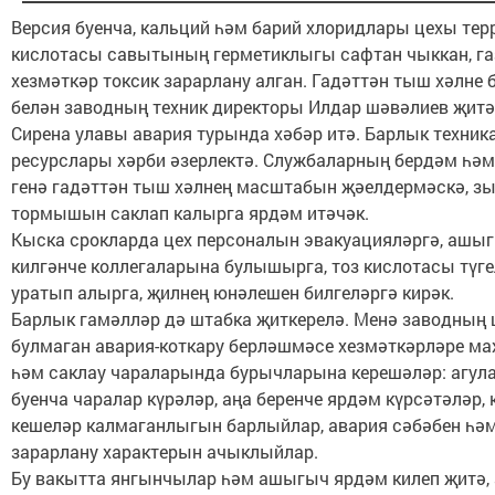
Версия буенча, кальций һәм барий хлоридлары цехы тер
кислотасы савытының герметиклыгы сафтан чыккан, га
хезмәткәр токсик зарарлану алган. Гадәттән тыш хәлне 
белән заводның техник директоры Илдар шәвәлиев җитәк
Сирена улавы авария турында хәбәр итә. Барлык техник
ресурслары хәрби әзерлектә. Службаларның бердәм һәм
генә гадәттән тыш хәлнең масштабын җәелдермәскә, зы
тормышын саклап калырга ярдәм итәчәк.
Кыска срокларда цех персоналын эвакуацияләргә, ашы
килгәнче коллегаларына булышырга, тоз кислотасы түг
уратып алырга, җилнең юнәлешен билгеләргә кирәк.
Барлык гамәлләр дә штабка җиткерелә. Менә заводның
булмаган авария-коткару берләшмәсе хезмәткәрләре ма
һәм саклау чараларында бурычларына керешәләр: агул
буенча чаралар күрәләр, аңа беренче ярдәм күрсәтәләр,
кешеләр калмаганлыгын барлыйлар, авария сәбәбен һә
зарарлану характерын ачыклыйлар.
Бу вакытта янгынчылар һәм ашыгыч ярдәм килеп җитә, 