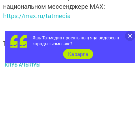
национальном мессенджере MАХ:
https://max.ru/tatmedia
Яшь Татмедиа проектының яңа видеосын
Теги:
карадыгызмы әле?
МЕНДЕЛЕЕВСК ЯНАЛЫКЛАРЫ
Карарга
КЛУБ АЧЫЛУЫ
Перейти на страницу новости