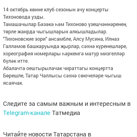
14 октябрь көнне клуб сезонын ачу концерты
Тихоновода узды.
Тамашачылар Бәзәкә һәм Тихоново үзешчәннәренең
төрле жанрда чыгышларын алкышладылар.
"Тихоновские зори" ансамбле, Алсу Мусина, Илназ
Галләмов башкаруында җырлар, сәхнә күренешләре,
хореография номерлары һәркемгә матур мизгелләр
бүләк итте.
Абалачта оештырылачак чираттагы концертта
Бөрешле, Татар Чаллысы сәхнә сөючеләре чыгыш
ясаячак.
Следите за самым важным и интересным в
Telegram-канале
Татмедиа
Читайте новости Татарстана в