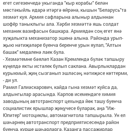
егет сигезенчедә укыганда "кыр корабы" белән
мөстәкыйль идарә итәргә өйрәнә, кышын "Беларусь"та
хезмәт куя. Армия сафларына алыныр алдыннан
шофёр таныклыгы ала. Хәрби хезмәттә яшь солдат
механик вазифасын башкара. Армиядән соң егет янә
хуҗалыкта механизатор эшенә алына. Районда урып-
җыю нәтиҗәләре буенча беренче урын яулап, "Алтын
башак" медаленә лаек була.
- Хезмәтемне бәяләп Казан Кремлендә бүләк тапшыру
күңелдә якты истәлек булып саклана. Авырлыклардан
курыкмый, җиң сызганып эшләсәң, нәтиҗәсе көттерми,
- ди ул.
Рамил Галиәскарович, кайда гына хезмәт куйса да,
алдынгылар арасында. Карпов исемендәге химия
заводының автотранспорт цехында йөк ташу буенча
социалистик ярышлар җиңүчесе буларак, аңа "Иж-
Юпитер" мотоциклы, автомагнитола тапшырыла. Ун ел
шәһәрнең автотранспорт предприятисесендә район
буенча, күрше шәһәрләргә, Казанга пассажирлар