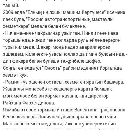
ташый.
2009 елда "Елның иң яхшы машина йөртүчесе" исеменә
лаек була, "Россия автотранспортының мактаулы
хезмәткәре" медале белән бүләкләнә.
- Ничәмә-ничә чакрымнар узылган. Нинди генә һава
торышында, нинди генә юлларда руль әйләндерергә
туры килмәде. Шөкер, моңа кадәр аварияләрсез
эшләдем, киләчәктә узасы юллар да имин булсын иде, -
дип фикере белән бүлешә тәҗрибәле шофёр.
Соңгы өч елда ул "Юность" район мәдәният йортында
хезмәт куя.
- Рамил - үз эшенең остасы, хезмәтен яратып башкара.
Җаваплы мөнәсәбәте, кешеләргә карата йомшак
мөгамәләсе белән хөрмәт казана, - ди директор
Рәйхана Фәрхетдинова.
Язмабыз герое тормыш иптәше Валентина Трифоновна
белән кызлары Лилиянең уңышларына сөенеп яши.
Мәктәпне көмеш медальгә, Ижевск университетын