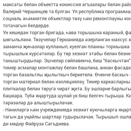
максаты белән объектта комиссия әгъзалары белән рай
Валерий Чершинцев та булган. Ул республика программ
социаль әһәмиятле объектлар төзү һәм ремонтлауны ко
тотачагын белдерде.
Ун кешедән торган бригада, һава торышына карамый, фа
шөгыльләнә. Төзүчеләр Германиядә әзерләнгән махсус 
заманча җиһазлар кулланып, куелган планны тормышка
тырышлык күрсәтәләр. Бу төр хезмәт этабы белән безне
таныштырдылар. Эшчеләр сөйләвенчә, биш "баскычтан" 
тимер асмалар монтажлау белән башлана, аннан фасадк
торган базальтлы җылыткыч беркетелә. Өченче баскыч -
торган материал белән изоляцияләү. Тимер каркасларны
плиткалар белән төрүгә чират җитә. Бу эшләрне барлыг
башкара. Түбә яңартуда шулай ук биш белгеч тырыша. К
тәрәзәләр дә алыштырылачак.
- Нәниләргә һәм учреждениедә хезмәт куючыларга яңар
тагын да уңайлы шартлар тудырылачак. Тырышып эшләрг
ди мөдир Фәйрүзә Сәгъдиева.