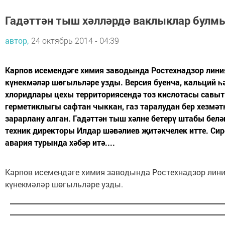
Гадәттән тыш хәлләрдә ваклыклар булм
автор,
24 октябрь 2014 - 04:39
Карпов исемендәге химия заводында Ростехнадзор линия
күнекмәләр шөгыльләре узды. Версия буенча, кальций һ
хлоридлары цехы территориясендә тоз кислотасы савы
герметиклыгы сафтан чыккан, газ таралудан бер хезмәт
зарарлану алган. Гадәттән тыш хәлне бетерү штабы бел
техник директоры Илдар шәвәлиев җитәкчелек итте. Си
авария турында хәбәр итә....
Карпов исемендәге химия заводында Ростехнадзор линия
күнекмәләр шөгыльләре узды.