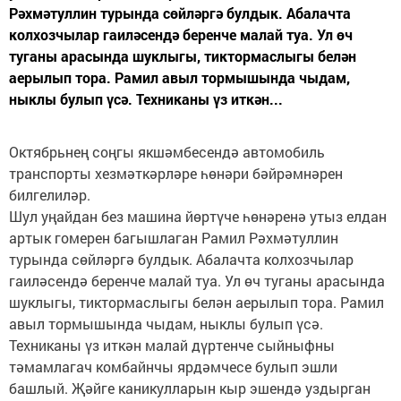
Рәхмәтуллин турында сөйләргә булдык. Абалачта
колхозчылар гаиләсендә беренче малай туа. Ул өч
туганы арасында шуклыгы, тиктормаслыгы белән
аерылып тора. Рамил авыл тормышында чыдам,
ныклы булып үсә. Техниканы үз иткән...
Октябрьнең соңгы якшәмбесендә автомобиль
транспорты хезмәткәрләре һөнәри бәйрәмнәрен
билгелиләр.
Шул уңайдан без машина йөртүче һөнәренә утыз елдан
артык гомерен багышлаган Рамил Рәхмәтуллин
турында сөйләргә булдык. Абалачта колхозчылар
гаиләсендә беренче малай туа. Ул өч туганы арасында
шуклыгы, тиктормаслыгы белән аерылып тора. Рамил
авыл тормышында чыдам, ныклы булып үсә.
Техниканы үз иткән малай дүртенче сыйныфны
тәмамлагач комбайнчы ярдәмчесе булып эшли
башлый. Җәйге каникулларын кыр эшендә уздырган