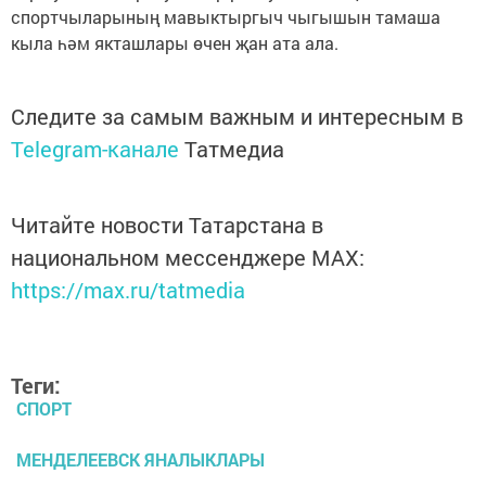
спортчыларының мавыктыргыч чыгышын тамаша
кыла һәм якташлары өчен җан ата ала.
Следите за самым важным и интересным в
Telegram-канале
Татмедиа
Читайте новости Татарстана в
национальном мессенджере MАХ:
https://max.ru/tatmedia
Теги:
СПОРТ
МЕНДЕЛЕЕВСК ЯНАЛЫКЛАРЫ