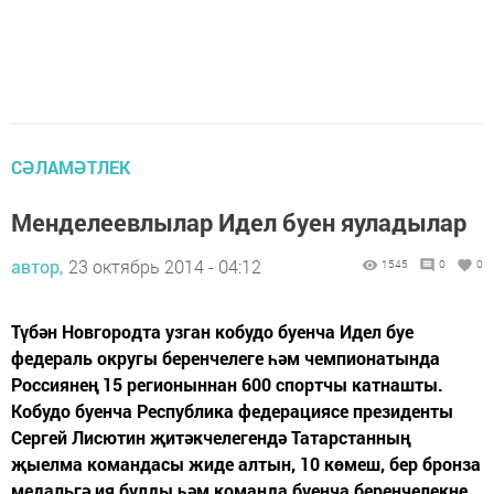
СӘЛАМӘТЛЕК
Менделеевлылар Идел буен яуладылар
автор,
23 октябрь 2014 - 04:12
1545
0
0
Түбән Новгородта узган кобудо буенча Идел буе
федераль округы беренчелеге һәм чемпионатында
Россиянең 15 регионыннан 600 спортчы катнашты.
Кобудо буенча Республика федерациясе президенты
Сергей Лисютин җитәкчелегендә Татарстанның
җыелма командасы жиде алтын, 10 көмеш, бер бронза
медальгә ия булды һәм команда буенча беренчелекне