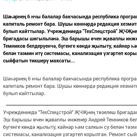
Шәһәрнең 6 нчы балалар бакчасында республика прогр
капиталь ремонт бара. Шушы көннәрдә редакция хезмәт
булып кайттылар. Учреждениедә "ТехСпецстрой" ҖЧҖне
бригадасы шөгыльләнә. Эш барышы өчен җаваплы инже
Темников белдерүенчә, бүгенге көндә җылыту, кайнар һ
белән тәэмин итү системасы, канализация үзгәртеп коры
сыйфатын тикшерү максаты...
Шәһәрнең 6 нчы балалар бакчасында республика прогр
капиталь ремонт бара. Шушы көннәрдә редакция хезмәт
булып кайттылар.
Учреждениедә "ТехСпецстрой" ҖЧҖнең төзелеш бригада
Эш барышы өчен җаваплы инженер Андрей Темников бел
бүгенге көндә җылыту, кайнар һәм салкын су белән тәэм
системасы, канализация үзгәртеп корылган. Ремонт сы