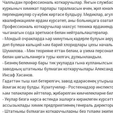
Чаллыдан профессиональ коткаручылар. Янгын служба
куркыныч химикат парлары таралмасын өчен, җил юнә
перпендикуляр су-күбек киртәсе булдыру. Медиклар, агу
квалификацияле ярдәм күрсәтеп, аны больницага озатал
Профессиональ коткаручылар махсус техника ярдәменд
чыганагын сода эретмәсе белән нейтральләштерәләр.
- Мондый очракларда һәр минутның кадерле булуын аеру
дип бүлешә кальций һәм барий хлоридлары цехы началь
Шумилова. - Мин теорияне яттан беләм, ә үземә персон
белән шөгыльләнергә туры килгәч, дулкынландым.
- Безнең белемнәр бары тик укуларда гына кулланылсын и
заводның штатныкы булмаган коткаручылары Александ
Инсаф Хәсәнов.
Гадәттән тыш хәл бетерелгәч, завод идарәсенең утыры
йомгак ясау булды. Күзәтүчеләр - Ростехнадзор инспек
һәм теләкләрен әйттеләр, җибәрелгән кимчелекләрне би
- Укулар безгә нәрсә өстендә эшләргә кирәклеген күрсәтте
ассызыклады химик предприятиенең генераль директо
- Штатныкы булмаган коткаручыларны без тулаем экипи