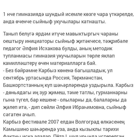
1 нче гимназиядә шундый исемле көзге чара үткәрелде,
анда өченче сыйныф укучылары катнашты.
Танып белүгә ярдәм итүче мавыктыргыч чараны
оештыру инициаторы сыйныф җитәкчесе, тәҗрибәле
педагог Әлфия Исхакова булды, аның методик
тупланмасы гимназия укучыларын төрле яклап
камилләштерү өчен материалларга бай.
- Без бәйрәмне Карбыз көненә багышладык, ул
сентябрь уртасында Россия, Төркмәнстан,
Башкортстанның күп шәһәрләрендә уздырыла. Карбыз
- дөньядагы иң зур җимеш, тәме татлы, гурманнарны
гына түгел, бар кешене - олыларны да, балаларны да
җәлеп итә, - дип сөйли Әлфия Ибраһимовна, сыйныф
сәгатен ачып.
Карбыз фестивале 2007 елдан Волгоград өлкәсенең
Камышино шәһәрендә уза, анда кызыклы тарихи
фактны искә алалар. Пётр I, шул урында үстерелгән