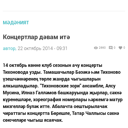
МӘДӘНИЯТ
Концертлар дәвам итә
автор,
22 октябрь 2014 - 09:31
2660
0
0
14 октябрь көнне клуб сезонын ачу концерты
Тихоновода узды. Тамашачылар Бәзәкә һәм Тихоново
үзешчәннәренең төрле жанрда чыгышларын
алкышладылар. "Тихоновские зори" ансамбле, Алсу
Мусина, Илназ Галләмов башкаруында җырлар, сәхнә
күренешләре, хореография номерлары һәркемгә матур
мизгелләр бүләк итте. Абалачта оештырылачак
чираттагы концертта Бөрешле, Татар Чаллысы сәхнә
сөючеләре чыгыш ясаячак.