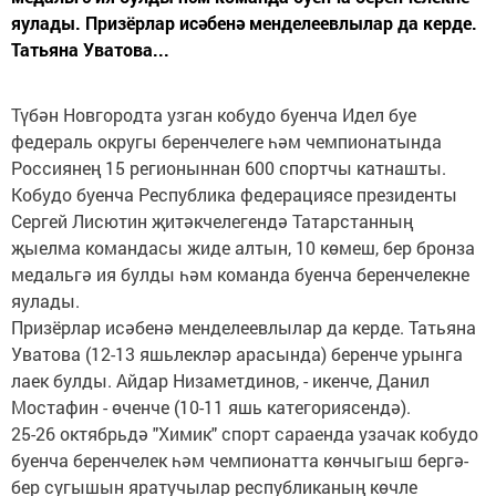
яулады. Призёрлар исәбенә менделеевлылар да керде.
Татьяна Уватова...
Түбән Новгородта узган кобудо буенча Идел буе
федераль округы беренчелеге һәм чемпионатында
Россиянең 15 регионыннан 600 спортчы катнашты.
Кобудо буенча Республика федерациясе президенты
Сергей Лисютин җитәкчелегендә Татарстанның
җыелма командасы жиде алтын, 10 көмеш, бер бронза
медальгә ия булды һәм команда буенча беренчелекне
яулады.
Призёрлар исәбенә менделеевлылар да керде. Татьяна
Уватова (12-13 яшьлекләр арасында) беренче урынга
лаек булды. Айдар Низаметдинов, - икенче, Данил
Мостафин - өченче (10-11 яшь категориясендә).
25-26 октябрьдә "Химик" спорт сараенда узачак кобудо
буенча беренчелек һәм чемпионатта көнчыгыш бергә-
бер сугышын яратучылар республиканың көчле