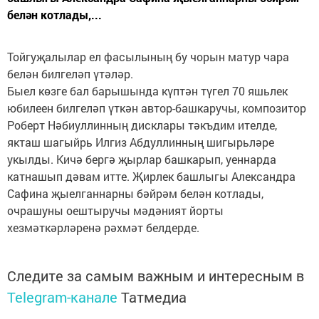
белән котлады,...
Тойгуҗалылар ел фасылының бу чорын матур чара
белән билгеләп үтәләр.
Быел көзге бал барышында күптән түгел 70 яшьлек
юбилеен билгеләп үткән автор-башкаручы, композитор
Роберт Нәбиуллинның дисклары тәкъдим ителде,
якташ шагыйрь Илгиз Абдуллинның шигырьләре
укылды. Кичә бергә җырлар башкарып, уеннарда
катнашып дәвам итте. Җирлек башлыгы Александра
Сафина җыелганнарны бәйрәм белән котлады,
очрашуны оештыручы мәдәният йорты
хезмәткәрләренә рәхмәт белдерде.
Следите за самым важным и интересным в
Telegram-канале
Татмедиа