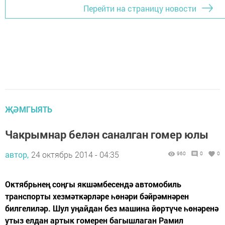
Перейти на страницу новости
ҖӘМГЫЯТЬ
Чакрымнар белән саналган гомер юлы
автор,
24 октябрь 2014 - 04:35
960
0
0
Октябрьнең соңгы якшәмбесендә автомобиль
транспорты хезмәткәрләре һөнәри бәйрәмнәрен
билгелиләр. Шул уңайдан без машина йөртүче һөнәренә
утыз елдан артык гомерен багышлаган Рамил