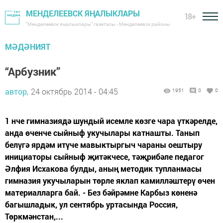
МЕНДЕЛЕЕВСК ЯҢАЛЫКЛАРЫ
18+
"Менделеевск яңалыклары" газетасы - Менделеевск районы
МӘДӘНИЯТ
“Арбузник”
автор,
24 октябрь 2014 - 04:45
1951
0
0
1 нче гимназиядә шундый исемле көзге чара үткәрелде,
анда өченче сыйныф укучылары катнашты. Танып
белүгә ярдәм итүче мавыктыргыч чараны оештыру
инициаторы сыйныф җитәкчесе, тәҗрибәле педагог
Әлфия Исхакова булды, аның методик тупланмасы
гимназия укучыларын төрле яклап камилләштерү өчен
материалларга бай. - Без бәйрәмне Карбыз көненә
багышладык, ул сентябрь уртасында Россия,
Төркмәнстан,...