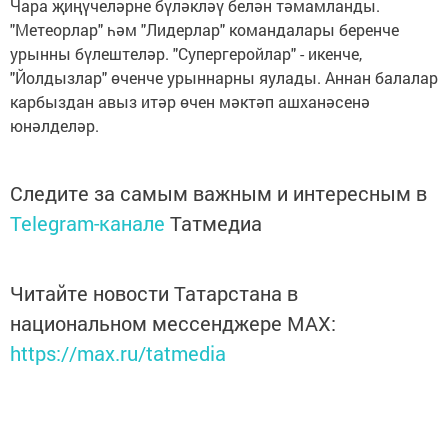
Чара җиңүчеләрне бүләкләү белән тәмамланды.
"Метеорлар" һәм "Лидерлар" командалары беренче
урынны бүлештеләр. "Супергеройлар" - икенче,
"Йолдызлар" өченче урыннарны яулады. Аннан балалар
карбыздан авыз итәр өчен мәктәп ашханәсенә
юнәлделәр.
Следите за самым важным и интересным в
Telegram-канале
Татмедиа
Читайте новости Татарстана в
национальном мессенджере MАХ:
https://max.ru/tatmedia