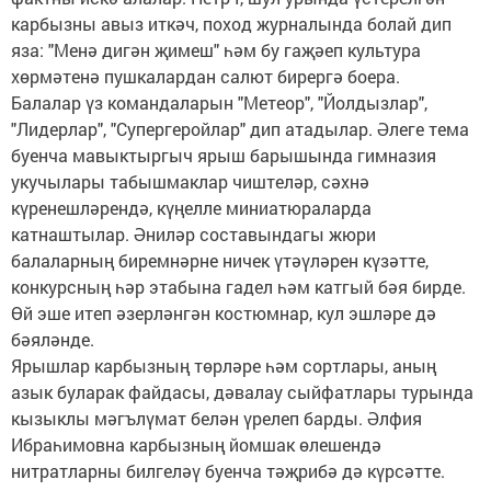
карбызны авыз иткәч, поход журналында болай дип
яза: "Менә дигән җимеш" һәм бу гаҗәеп культура
хөрмәтенә пушкалардан салют бирергә боера.
Балалар үз командаларын "Метеор", "Йолдызлар",
"Лидерлар", "Супергеройлар" дип атадылар. Әлеге тема
буенча мавыктыргыч ярыш барышында гимназия
укучылары табышмаклар чиштеләр, сәхнә
күренешләрендә, күңелле миниатюраларда
катнаштылар. Әниләр составындагы жюри
балаларның биремнәрне ничек үтәүләрен күзәтте,
конкурсның һәр этабына гадел һәм катгый бәя бирде.
Өй эше итеп әзерләнгән костюмнар, кул эшләре дә
бәяләнде.
Ярышлар карбызның төрләре һәм сортлары, аның
азык буларак файдасы, дәвалау сыйфатлары турында
кызыклы мәгълүмат белән үрелеп барды. Әлфия
Ибраһимовна карбызның йомшак өлешендә
нитратларны билгеләү буенча тәҗрибә дә күрсәтте.