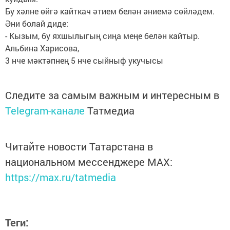
Бу хәлне өйгә кайткач әтием белән әниемә сөйләдем.
Әни болай диде:
- Кызым, бу яхшылыгың сиңа меңе белән кайтыр.
Альбина Харисова,
3 нче мәктәпнең 5 нче сыйныф укучысы
Следите за самым важным и интересным в
Telegram-канале
Татмедиа
Читайте новости Татарстана в
национальном мессенджере MАХ:
https://max.ru/tatmedia
Теги: