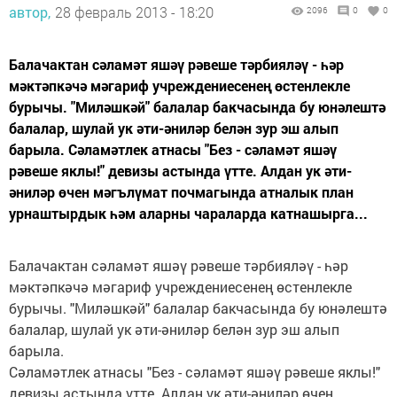
автор,
28 февраль 2013 - 18:20
2096
0
0
Балачактан сәламәт яшәү рәвеше тәрбияләү - һәр
мәктәпкәчә мәгариф учреждениесенең өстенлекле
бурычы. "Миләшкәй" балалар бакчасында бу юнәлештә
балалар, шулай ук әти-әниләр белән зур эш алып
барыла. Сәламәтлек атнасы "Без - сәламәт яшәү
рәвеше яклы!" девизы астында үтте. Алдан ук әти-
әниләр өчен мәгълүмат почмагында атналык план
урнаштырдык һәм аларны чараларда катнашырга...
Балачактан сәламәт яшәү рәвеше тәрбияләү - һәр
мәктәпкәчә мәгариф учреждениесенең өстенлекле
бурычы. "Миләшкәй" балалар бакчасында бу юнәлештә
балалар, шулай ук әти-әниләр белән зур эш алып
барыла.
Сәламәтлек атнасы "Без - сәламәт яшәү рәвеше яклы!"
девизы астында үтте. Алдан ук әти-әниләр өчен