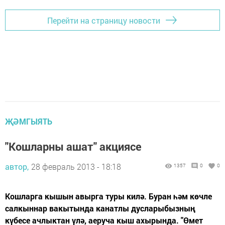
Перейти на страницу новости
ҖӘМГЫЯТЬ
"Кошларны ашат" акциясе
автор,
28 февраль 2013 - 18:18
1357
0
0
Кошларга кышын авырга туры килә. Буран һәм көчле
салкыннар вакытында канатлы дусларыбызның
күбесе ачлыктан үлә, аеруча кыш ахырында. "Өмет