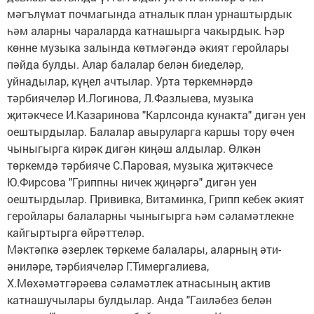
мәгълүмат почмагында атналык план урнаштырдык
һәм аларны чараларда катнашырга чакырдык. Һәр
көнне музыка залында көтмәгәндә әкият геройлары
пәйда булды. Алар балалар белән биеделәр,
уйнадылар, күңел ачтылар. Урта төркемнәрдә
тәрбиячеләр И.Логинова, Л.Фазлыева, музыка
җитәкчесе И.Казаринова "Карлсонда кунакта" дигән уен
оештырдылар. Балалар авыруларга каршы тору өчен
чыныгырга кирәк дигән киңәш алдылар. Өлкән
төркемдә тәрбияче С.Паровая, музыка җитәкчесе
Ю.Фирсова "Гриппны ничек җиңәргә" дигән уен
оештырдылар. Прививка, Витаминка, Грипп кебек әкият
геройлары балаларны чыныгырга һәм сәламәтлекне
кайгыртырга өйрәттеләр.
Мәктәпкә әзерлек төркеме балалары, аларның әти-
әниләре, тәрбиячеләр Г.Тимергалиева,
Х.Мөхәмәтгәрәева сәламәтлек атнасының актив
катнашучылары булдылар. Анда "Гаиләбез белән