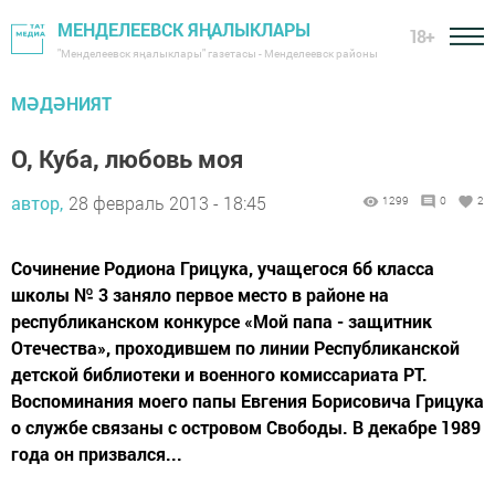
МЕНДЕЛЕЕВСК ЯҢАЛЫКЛАРЫ
18+
"Менделеевск яңалыклары" газетасы - Менделеевск районы
МӘДӘНИЯТ
О, Куба, любовь моя
автор,
28 февраль 2013 - 18:45
1299
0
2
Сочинение Родиона Грицука, учащегося 6б класса
школы № 3 заняло первое место в районе на
республиканском конкурсе «Мой папа - защитник
Отечества», проходившем по линии Республиканской
детской библиотеки и военного комиссариата РТ.
Воспоминания моего папы Евгения Борисовича Грицука
о службе связаны с островом Свободы. В декабре 1989
года он призвался...