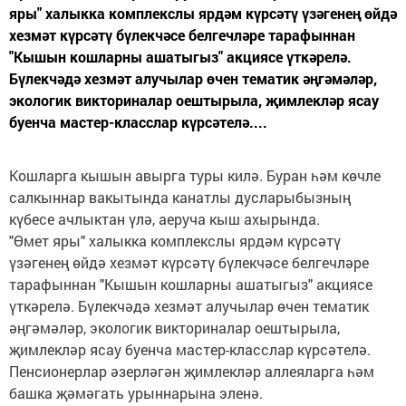
яры" халыкка комплекслы ярдәм күрсәтү үзәгенең өйдә
хезмәт күрсәтү бүлекчәсе белгечләре тарафыннан
"Кышын кошларны ашатыгыз" акциясе үткәрелә.
Бүлекчәдә хезмәт алучылар өчен тематик әңгәмәләр,
экологик викториналар оештырыла, җимлекләр ясау
буенча мастер-класслар күрсәтелә....
Кошларга кышын авырга туры килә. Буран һәм көчле
салкыннар вакытында канатлы дусларыбызның
күбесе ачлыктан үлә, аеруча кыш ахырында.
"Өмет яры" халыкка комплекслы ярдәм күрсәтү
үзәгенең өйдә хезмәт күрсәтү бүлекчәсе белгечләре
тарафыннан "Кышын кошларны ашатыгыз" акциясе
үткәрелә. Бүлекчәдә хезмәт алучылар өчен тематик
әңгәмәләр, экологик викториналар оештырыла,
җимлекләр ясау буенча мастер-класслар күрсәтелә.
Пенсионерлар әзерләгән җимлекләр аллеяларга һәм
башка җәмәгать урыннарына эленә.