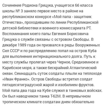
Сочинение Родиона Грицука, учащегося 6б класса
школы № 3 заняло первое место в районе на
республиканском конкурсе «Мой папа - защитник
Отечества», проходившем по линии Республиканской
детской библиотеки и военного комиссариата РТ.
Воспоминания моего папы Евгения Борисовича
Грицука о службе связаны с островом Свободы. В
декабре 1989 года он призвался в ряды Вооруженных
Сил СССР и по распределению попал на остров Куба
для выполнения интернационального долга. Путь к
месту службы пролегал через Черное, Средиземное и
Карибское моря, а также бескрайний Атлантический
океан. Семнадцать суток солдаты плыли на теплоходе
«Иван Франко». Остров Свободы встретил солдат
пятидесятиградусной жарой и изобилием фруктов.
Мой папа два года на Кубе служил в танковых войсках.
Он был наводчиком танка Т-62М. В непривычном
тропическом климате солдатам днем обязательно