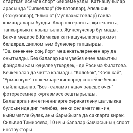
стартка!" исемле спорт бәйрәме узды. Катнашучылар
арасында "Сипкелләр" (Филатовлар), Апельсин
(Кожуховлар), "Елмаю" (Муллахмәтовлар) гаилә
командалары булды. Алар өлгерлектә, җитезлектә,
тапкырлыкта ярыштылар. Җиңелүчеләр булмады.
Бакча мөдире В.Камаева катнашучыларга рәхмәт
белдерде, диплом һәм бүләкләр тапшырды.
"Эш көненнән соң, йорт мәшәкатьләреннән ару да
онытылды. Без балалар һәм үзебез өчен вакытны
файдалы һәм күңелле үткәрдек, - ди Рәсимә Филатова.
Кечкенәләр дә читтә калмады. "Колобок", "Кояшкай",
"Урман күле" төркемнәре кислород коктейле белән
сыйландылар. "Без - сәламәт яшәү рәвеше өчен"
фоторәсемнәр күргәзмәсе оештырылды.
Балаларга һәм әти-әниләргә хәрәкәтләнү шатлыкка
булсын иде дип телибез, чөнки сәламәтлек - иң
кыйммәтле бүләк, аны барыбызга да сакларга кирәк.
Сильвия Тимиряева, 10 нчы балалар бакчасының спорт
инструкторы