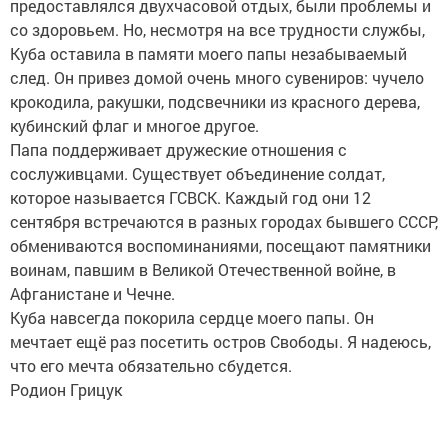
предоставлялся двухчасовой отдых, были проблемы и
со здоровьем. Но, несмотря на все трудности службы,
Куба оставила в памяти моего папы незабываемый
след. Он привез домой очень много сувениров: чучело
крокодила, ракушки, подсвечники из красного дерева,
кубинский флаг и многое другое.
Папа поддерживает дружеские отношения с
сослуживцами. Существует объединение солдат,
которое называется ГСВСК. Каждый год они 12
сентября встречаются в разных городах бывшего СССР,
обмениваются воспоминаниями, посещают памятники
воинам, павшим в Великой Отечественной войне, в
Афганистане и Чечне.
Куба навсегда покорила сердце моего папы. Он
мечтает ещё раз посетить остров Свободы. Я надеюсь,
что его мечта обязательно сбудется.
Родион Грицук