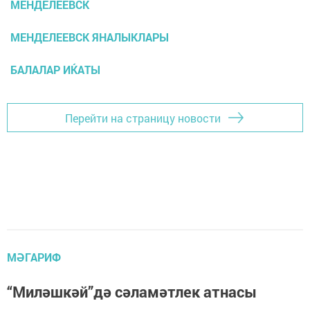
МЕНДЕЛЕЕВСК
МЕНДЕЛЕЕВСК ЯНАЛЫКЛАРЫ
БАЛАЛАР ИЌАТЫ
Перейти на страницу новости
МӘГАРИФ
“Миләшкәй”дә сәламәтлек атнасы