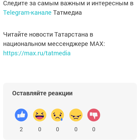
Следите за самым важным и интересным в
Telegram-канале
Татмедиа
Читайте новости Татарстана в
национальном мессенджере MАХ:
https://max.ru/tatmedia
Оставляйте реакции
2
0
0
0
0