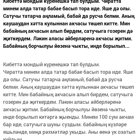
Кибеттә мондый күренешкә тап булдым. Чиратта
минем алда татар бабае басып тора иде. Яше дә олы.
Сатучы татарча аңламый, бабай да русча белми. Аның
каушаудан хәтта кулыннан акчасы төшеп китте. Мин
бабайның акчасын алып бирдем, сатучыга гозерен дә
җиткердем. Ләкин аласы әйберләренә акчасы җитми.
Бабайның борчылуы йөзенә чыкты, инде борылып...
Кибеттә мондый күренешкә тап булдым.
Чиратта минем алда татар бабае басып тора иде. Яше
дә олы. Сатучы татарча аңламый, бабай да русча
белми. Аның каушаудан хәтта кулыннан акчасы төшеп
китте. Мин бабайның акчасын алып бирдем, сатучыга
гозерен дә җиткердем. Ләкин аласы әйберләренә
акчасы җитми. Бабайның борчылуы йөзенә чыкты,
инде борылып китәргә җыенды. Минем 100 сум акчам
бар иде, сатучыга шуны суздым. бабайның күзләре
яшьләнде, миңа рәхмәтләр укыды. Аны өенә үк озатып
куйдым.