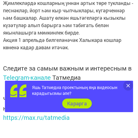
Җимлекләрдә кошларның уннан артык төре тукланды -
песнәкләр, йорт һәм кыр чыпчыклары, күгәрченнәр
һәм башкалар. Ашату өлкән яшьтәгеләргә кызыклы
күзәтүләр алып барырга һәм табигать белән
якынлашырга мөмкинлек бирде.
Акция 1 апрельдә билгеләнәчәк Халыкара кошлар
көненә кадәр дәвам итәчәк.
Следите за самым важным и интересным в
Telegram-канале
Татмедиа
Яшь Татмедиа проектының яңа видеосын
карадыгызмы әле?
Читайте новости Татарстана в
Карарга
национальном мессенджере MАХ:
https://max.ru/tatmedia