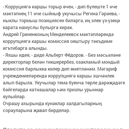
- Корруциягә каршы торыр өчен, - дип бүлеште 1 нче
мәктәпнең 11 нче сыйныф укучысы Регина Гәрәева, -
ныклы тормыш позициясен биләргә, иң элек үз-үзеңә
карата намуслы булырга кирәк.
Андрей Гриненконың Менделеевск мәктәпләрендә
коррупциягә каршы комиссия оештыру тәкъдиме
игътибарга алынды.
- Яхшы идея, - диде Альберт Фёдоров. - Без мәсьәләне
директорлар белән тикшерербез, озакламый мондый
комиссия барлыкка килер дип өметләнәм. Мәгариф
учреждениеләрендә коррупциягә каршы эшчәнлек
алып барыла. Укучылар тема буенча төрле дәрәҗәдәге
бәйгеләрдә катнашалар һәм призлы урыннар
яулыйлар.
Очрашу ахырында кунаклар залдагыларның
сорауларына җавап бирделәр.