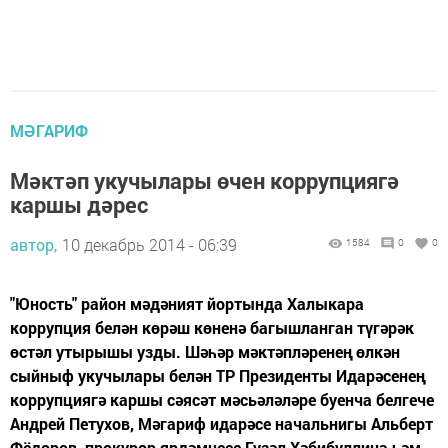
МӘГАРИФ
Мәктәп укучылары өчен коррупциягә
каршы дәрес
автор,
10 декабрь 2014 - 06:39
1584
0
0
"Юность" район мәдәният йортында Халыкара
коррупция белән көрәш көненә багышланган түгәрәк
өстәл утырышы узды. Шәһәр мәктәпләренең өлкән
сыйныф укучылары белән ТР Президенты Идарәсенең
коррупциягә каршы сәясәт мәсьәләләре буенча белгече
Андрей Петухов, Мәгариф идарәсе начальнигы Альберт
Фёдоров, прокурор ярдәмчесе Гүзәл Хәбибуллина һәм