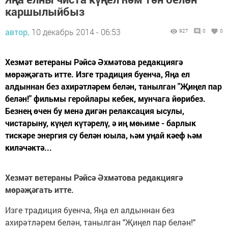
каршылыйбыз
автор,
10 декабрь 2014 - 06:53
927
0
0
Хезмәт ветераны Рәйсә Әхмәтова редакциягә
мөрәҗәгать итте. Изге традиция буенча, Яңа ел
алдыннан без ахирәтләрем белән, танылган "Җиңел пар
белән!" фильмы геройлары кебек, мунчага йөрибез.
Безнең өчен бу менә дигән релаксация ысулы,
чистарыну, күңел күтәрелү, ә иң мөһиме - барлык
тискәре энергия су белән юыла, һәм уңай кәеф һәм
киләчәктә...
Хезмәт ветераны Рәйсә Әхмәтова редакциягә
мөрәҗәгать итте.
Изге традиция буенча, Яңа ел алдыннан без
ахирәтләрем белән, танылган "Җиңел пар белән!"