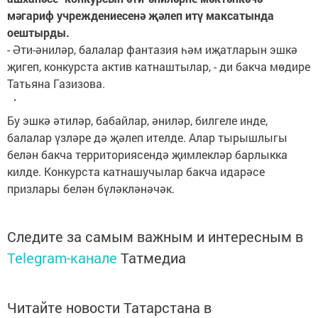
мәгариф учреждениесенә җәлеп итү максатында
оештырды.
- Әти-әниләр, балалар фантазия һәм иҗатларын эшкә
җигеп, конкурста актив катнаштылар, - ди бакча мөдире
Татьяна Газизова.
Бу эшкә әтиләр, бабайлар, әниләр, билгеле инде,
балалар үзләре дә җәлеп ителде. Алар тырышлыгы
белән бакча территориясендә җимлекләр барлыкка
килде. Конкурста катнашучылар бакча идарәсе
призлары белән бүләкләнәчәк.
Следите за самым важным и интересным в
Telegram-канале
Татмедиа
Читайте новости Татарстана в