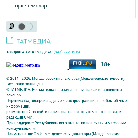
Төрле темалар
Телефон АО «ТАТМЕДИА»:
(843) 222 09 84
18+
;
© 2011 - 2026. Менделеевск яӊалыклары (Менделеевские новости).
Все права защищены.
© ТАТМЕДИА. Все материалы, размещенные на сайте, защищены
законом.
Перепечатка, воспроизведение и распространение в любом объеме
информации,
размещенной на сайте, возможна только с письменного согласия
редакций СМИ.
При поддержке Республиканского агентства по печати и массовым
коммуникациям.
Наименование СМИ: Менделеевск яӊалыклары (Менделеевские