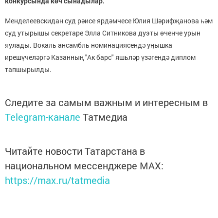
конкурсында көч сынадылар.
Менделеевскидан суд рәисе ярдәмчесе Юлия Шәрифҗанова һәм
суд утырышы секретаре Элла Ситникова дуэты өченче урын
яулады. Вокаль ансамбль номинациясендә уңышка
ирешүчеләргә Казанның "Ак барс" яшьләр үзәгендә диплом
тапшырылды.
Следите за самым важным и интересным в
Telegram-канале
Татмедиа
Читайте новости Татарстана в
национальном мессенджере MАХ:
https://max.ru/tatmedia