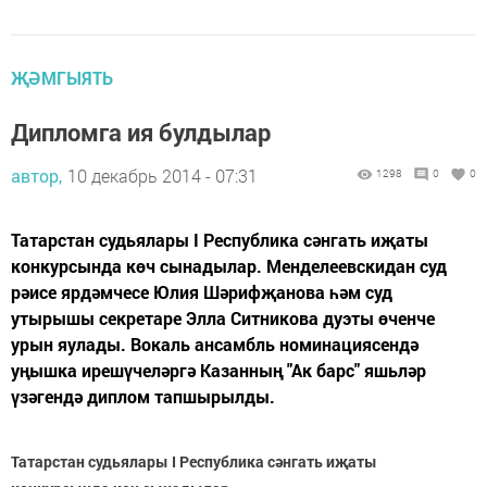
ҖӘМГЫЯТЬ
Дипломга ия булдылар
автор,
10 декабрь 2014 - 07:31
1298
0
0
Татарстан судьялары I Республика сәнгать иҗаты
конкурсында көч сынадылар. Менделеевскидан суд
рәисе ярдәмчесе Юлия Шәрифҗанова һәм суд
утырышы секретаре Элла Ситникова дуэты өченче
урын яулады. Вокаль ансамбль номинациясендә
уңышка ирешүчеләргә Казанның "Ак барс" яшьләр
үзәгендә диплом тапшырылды.
Татарстан судьялары I Республика сәнгать иҗаты