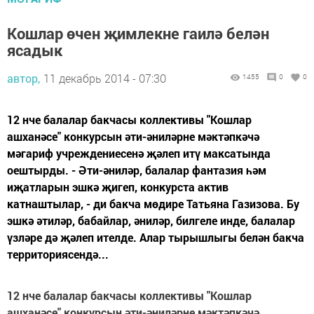
Кошлар өчен җимлекне гаилә белән
ясадык
автор,
11 декабрь 2014 - 07:30
1455
0
0
12 нче балалар бакчасы коллективы "Кошлар
ашханәсе" конкурсын әти-әниләрне мәктәпкәчә
мәгариф учреждениесенә җәлеп итү максатында
оештырды. - Әти-әниләр, балалар фантазия һәм
иҗатларын эшкә җигеп, конкурста актив
катнаштылар, - ди бакча мөдире Татьяна Газизова. Бу
эшкә әтиләр, бабайлар, әниләр, билгеле инде, балалар
үзләре дә җәлеп ителде. Алар тырышлыгы белән бакча
территориясендә...
12 нче балалар бакчасы коллективы "Кошлар
ашханәсе" конкурсын әти-әниләрне мәктәпкәчә