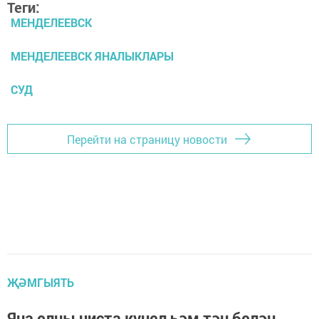
Теги:
МЕНДЕЛЕЕВСК
МЕНДЕЛЕЕВСК ЯНАЛЫКЛАРЫ
СУД
Перейти на страницу новости
ҖӘМГЫЯТЬ
Яңа елны чиста күңел һәм тән белән