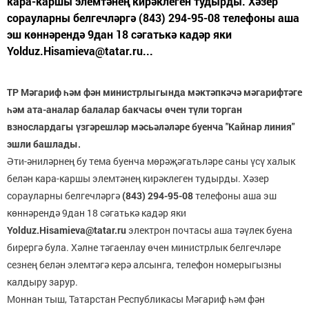
кара-каршы элемтәнең кирәклеген тудырды. Хәзер
сорауларны белгечләргә (843) 294-95-08 телефоны аша
эш көннәрендә 9дан 18 сәгатькә кадәр яки
Yolduz.Hisamieva@tatar.ru...
ТР Мәгариф һәм фән министрлыгында мәктәпкәчә мәгарифтәге
һәм ата-аналар балалар бакчасы өчен түли торган
взнослардагы үзгәрешләр мәсьәләләре буенча "Кайнар линия"
эшли башлады.
Әти-әниләрнең бу тема буенча мөрәҗәгатьләре саны үсү халык
белән кара-каршы элемтәнең кирәклеген тудырды. Хәзер
сорауларны белгечләргә
(843) 294-95-08
телефоны аша эш
көннәрендә 9дан 18 сәгатькә кадәр яки
Yolduz.Hisamieva@tatar.ru
электрон почтасы аша тәүлек буена
бирергә була. Хәлне тәгаенлау өчен министрлык белгечләре
сезнең белән элемтәгә керә алсынга, телефон номерыгызны
калдыру зарур.
Моннан тыш, Татарстан Республикасы Мәгариф һәм фән