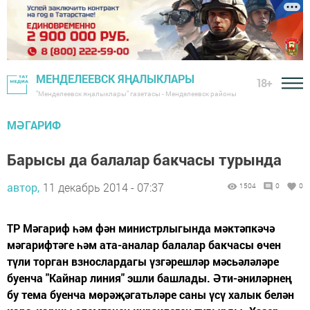
МЕНДЕЛЕЕВСК ЯҢАЛЫКЛАРЫ
18+
"Менделеевск яңалыклары" газетасы - Менделеевск районы
МӘГАРИФ
Барысы да балалар бакчасы турында
автор,
11 декабрь 2014 - 07:37
1504
0
0
ТР Мәгариф һәм фән министрлыгында мәктәпкәчә
мәгарифтәге һәм ата-аналар балалар бакчасы өчен
түли торган взнослардагы үзгәрешләр мәсьәләләре
буенча "Кайнар линия" эшли башлады. Әти-әниләрнең
бу тема буенча мөрәҗәгатьләре саны үсү халык белән