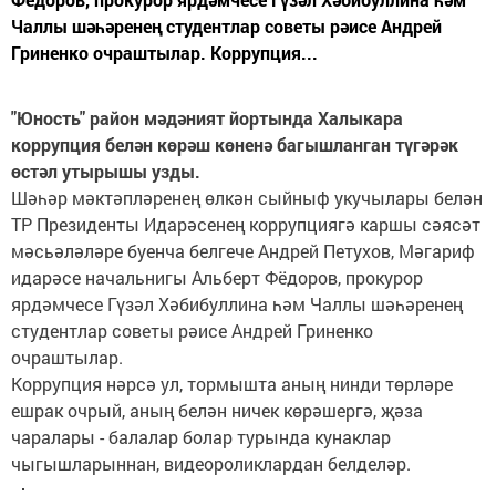
Чаллы шәһәренең студентлар советы рәисе Андрей
Гриненко очраштылар. Коррупция...
"Юность" район мәдәният йортында Халыкара
коррупция белән көрәш көненә багышланган түгәрәк
өстәл утырышы узды.
Шәһәр мәктәпләренең өлкән сыйныф укучылары белән
ТР Президенты Идарәсенең коррупциягә каршы сәясәт
мәсьәләләре буенча белгече Андрей Петухов, Мәгариф
идарәсе начальнигы Альберт Фёдоров, прокурор
ярдәмчесе Гүзәл Хәбибуллина һәм Чаллы шәһәренең
студентлар советы рәисе Андрей Гриненко
очраштылар.
Коррупция нәрсә ул, тормышта аның нинди төрләре
ешрак очрый, аның белән ничек көрәшергә, җәза
чаралары - балалар болар турында кунаклар
чыгышларыннан, видеороликлардан белделәр.