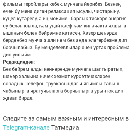
фильмы геройлары кебек, мунчага йөрибез. Безнең
өчен бу менә дигән релаксация ысулы, чистарыну,
күңел күтәрелү, ә иң мөһиме - барлык тискәре энергия
су белән юыла, һәм уңай кәеф һәм киләчәктә яхшыга
ышаныч белән бәйрәмне көтәсең. Хәзер шәһәрдә
бердәнбер мунча эшли һәм без анда эләгербезме дип
борчылабыз. Бу менделеевлылар өчен уртак проблема
дип уйлыйм.
Редакциядән:
Без бәйрәм алды көннәрендә мунчага шалтыратып,
шәһәр халкына ничек хезмәт күрсәтәчәкләрен
сорадык. Телефон трубкасындагы ягымлы тавыш
чабынырга яратучыларга борчылырга урын юк дип
җавап бирде.
Следите за самым важным и интересным в
Telegram-канале
Татмедиа