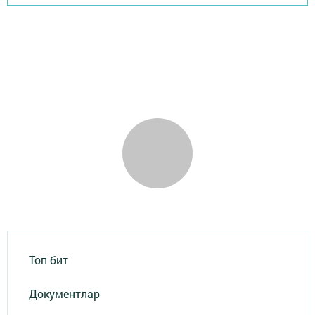
Топ бит
Документлар