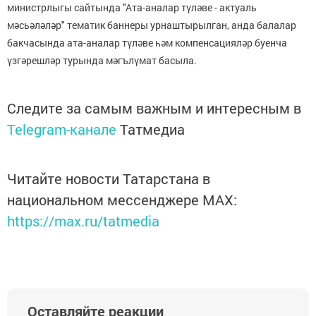
министрлыгы сайтында "Ата-аналар түләве - актуаль
мәсьәләләр" тематик баннеры урнаштырылган, анда балалар
бакчасында ата-аналар түләве һәм компенсацияләр буенча
үзгәрешләр турында мәгълүмат басыла.
Следите за самым важным и интересным в
Telegram-канале
Татмедиа
Читайте новости Татарстана в
национальном мессенджере MАХ:
https://max.ru/tatmedia
Оставляйте реакции