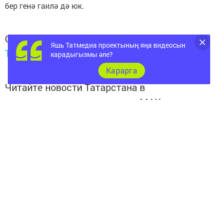
бер генә гаилә дә юк.
Следите за самым важным и интересным в
Яшь Татмедиа проектының яңа видеосын
Telegram-канале
Татмедиа
карадыгызмы әле?
Карарга
Читайте новости Татарстана в
национальном мессенджере MАХ:
https://max.ru/tatmedia
Перейти на страницу новости