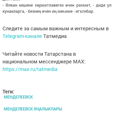
- Өлкән кешене хөрмәтләвегез өчен рәхмәт, - диде ул
кунакларга, - безнең өчен иң мөһиме - игътибар.
Следите за самым важным и интересным в
Telegram-канале
Татмедиа
Читайте новости Татарстана в
национальном мессенджере MАХ:
https://max.ru/tatmedia
Теги:
МЕНДЕЛЕЕВСК
МЕНДЕЛЕЕВСК ЯҢАЛЫКЛАРЫ