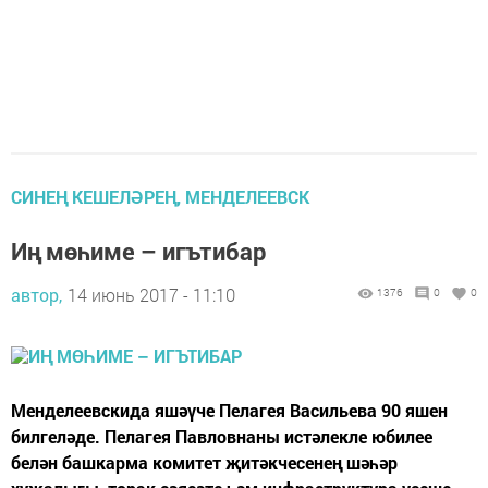
СИНЕҢ КЕШЕЛӘРЕҢ, МЕНДЕЛЕЕВСК
Иң мөһиме – игътибар
автор,
14 июнь 2017 - 11:10
1376
0
0
Менделеевскида яшәүче Пелагея Васильева 90 яшен
билгеләде. Пелагея Павловнаны истәлекле юбилее
белән башкарма комитет җитәкчесенең шәһәр