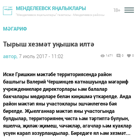
МЕНДЕЛЕЕВСК ЯҢАЛЫКЛАРЫ
18+
"Менделеевск яңалыклары" газетасы - Менделеевск районы
МӘГАРИФ
Тырыш хезмәт уңышка илтә
автор,
7 июль 2017 - 11:02
1471
0
0
Иске Гришкин мәктәбе территориясендә район
башлыгы Валерий Чершинцев катнашуында мәгариф
учреждениеләре директорлары һәм балалар
бакчалары мөдирләре белән киңәшмә үткәрелде. Анда
район мәктәп яны участоклары эшчәнлегенә бәя
бирелде. Җыелганнар мәктәп яны участогында
булдылар, территориянең чиста һәм тәртиптә булуын,
яшелчә, җиләк-җимеш, чәчәкләр, агачлар һәм куаклар
үсүен карап хозурландылар. Биредәге ял һәм хезмәт...