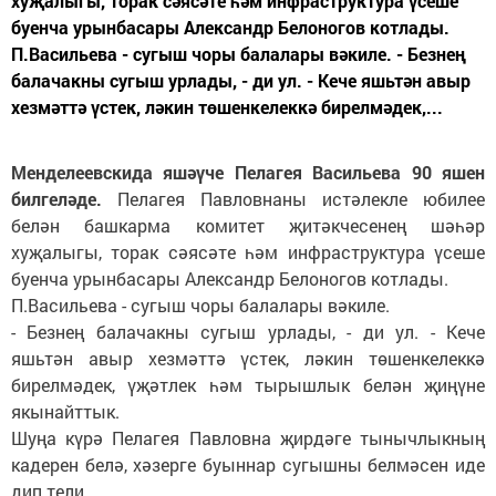
хуҗалыгы, торак сәясәте һәм инфраструктура үсеше
буенча урынбасары Александр Белоногов котлады.
П.Васильева - сугыш чоры балалары вәкиле. - Безнең
балачакны сугыш урлады, - ди ул. - Кече яшьтән авыр
хезмәттә үстек, ләкин төшенкелеккә бирелмәдек,...
Менделеевскида яшәүче Пелагея Васильева 90 яшен
билгеләде.
Пелагея Павловнаны истәлекле юбилее
белән башкарма комитет җитәкчесенең шәһәр
хуҗалыгы, торак сәясәте һәм инфраструктура үсеше
буенча урынбасары Александр Белоногов котлады.
П.Васильева - сугыш чоры балалары вәкиле.
- Безнең балачакны сугыш урлады, - ди ул. - Кече
яшьтән авыр хезмәттә үстек, ләкин төшенкелеккә
бирелмәдек, үҗәтлек һәм тырышлык белән җиңүне
якынайттык.
Шуңа күрә Пелагея Павловна җирдәге тынычлыкның
кадерен белә, хәзерге буыннар сугышны белмәсен иде
дип тели.