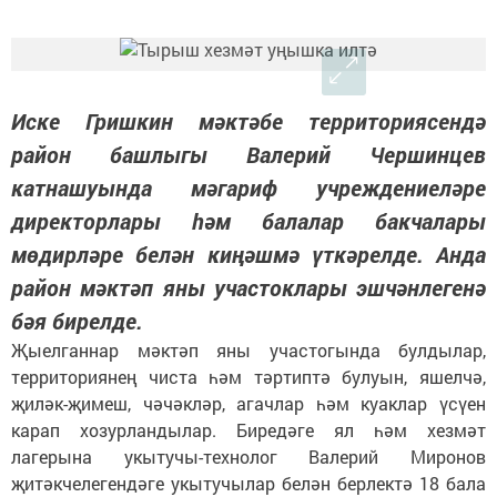
Иске Гришкин мәктәбе территориясендә
район башлыгы Валерий Чершинцев
катнашуында мәгариф учреждениеләре
директорлары һәм балалар бакчалары
мөдирләре белән киңәшмә үткәрелде. Анда
район мәктәп яны участоклары эшчәнлегенә
бәя бирелде.
Җыелганнар мәктәп яны участогында булдылар,
территориянең чиста һәм тәртиптә булуын, яшелчә,
җиләк-җимеш, чәчәкләр, агачлар һәм куаклар үсүен
карап хозурландылар. Биредәге ял һәм хезмәт
лагерына укытучы-технолог Валерий Миронов
җитәкчелегендәге укытучылар белән берлектә 18 бала