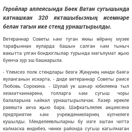
Геройлар аллеясында Бөек Ватан сугышында
катнашкан 320 якташыбызның исемнәре
белән тагын ике стенд урнаштырылды.
Ветераннар Советы һәм туган якны өйрәнү музее
тарафыннан яуларда башын салган һәм тыныч
вакытта үлгән бондюглылар турында мәгълүмат җыю
буенча зур эш башкарыла.
- Үлемсез полк стендлары безгә Җиңүнең нинди бәягә
яуланганын искәртә, - диде ветераннар Советы рәисе
Любовь Сорокина. - Шулай ук шәһәр юбилеена тыл
хезмәтчәннәренә, толларга һәм сугыш чоры
балаларына һәйкәл урнаштырылачак. Хәзер ирекле
рәвештә акча җыю бара. Шәфкатьлелек акциясенә
предприятие һәм учреждениеләрнең күпчелеге
кушылды. Менделеевлыларны бу изге эштән читтә
калмаска өндибез, чөнки районда сугыш кагылмаган