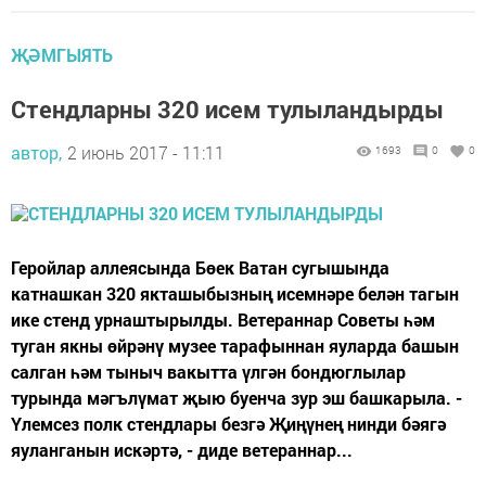
ҖӘМГЫЯТЬ
Стендларны 320 исем тулыландырды
автор,
2 июнь 2017 - 11:11
1693
0
0
Геройлар аллеясында Бөек Ватан сугышында
катнашкан 320 якташыбызның исемнәре белән тагын
ике стенд урнаштырылды. Ветераннар Советы һәм
туган якны өйрәнү музее тарафыннан яуларда башын
салган һәм тыныч вакытта үлгән бондюглылар
турында мәгълүмат җыю буенча зур эш башкарыла. -
Үлемсез полк стендлары безгә Җиңүнең нинди бәягә
яуланганын искәртә, - диде ветераннар...