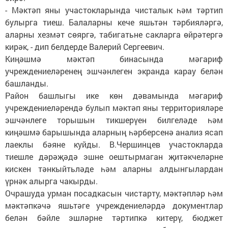
- Мәктәп яны участокларында чисталык һәм тәртип
булырга тиеш. Балаларны кече яшьтән тәрбияләргә,
аларны хезмәт сөяргә, табигатьне сакларга өйрәтергә
кирәк, - дип белдерде Валерий Сергеевич.
Киңәшмә мәктәп бинасында мәгариф
учреждениеләренең эшчәнлеген экранда карау белән
башланды.
Район башлыгы ике көн дәвамында мәгариф
учреждениеләрендә булып мәктәп яны территорияләре
эшчәнлеге торышын тикшерүен билгеләде һәм
киңәшмә барышында аларның һәрберсенә анализ ясап
лаеклы бәяне куйды. В.Чершинцев участокларда
тиешле дәрәҗәдә эшне оештырмаган җитәкчеләрне
кискен тәнкыйтьләде һәм аларны алдынгылардан
үрнәк алырга чакырды.
Очрашуда урман посадкасын чистарту, мәктәпләр һәм
мәктәпкәчә яшьтәге учреждениеләрдә документлар
белән бәйле эшләрне тәртипкә китерү, бюджет