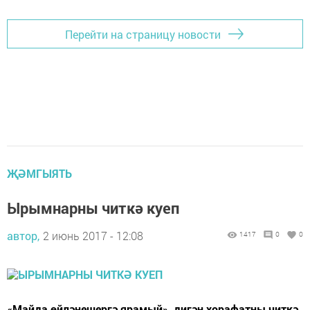
Перейти на страницу новости
ҖӘМГЫЯТЬ
Ырымнарны читкә куеп
автор,
2 июнь 2017 - 12:08
1417
0
0
«Майда өйләнешергә ярамый», дигән хорафатны читкә