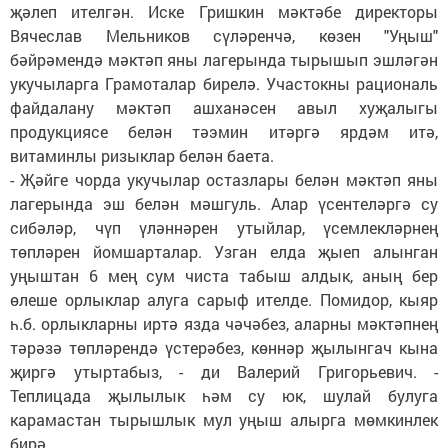
җәлеп ителгән. Иске Гришкин мәктәбе директоры
Вячеслав Мельников сүләренчә, көзен "Уңыш"
бәйрәмендә мәктәп яны лагерында тырышып эшләгән
укучыларга Грамоталар бирелә. Участокны рациональ
файдалану мәктәп ашханәсен авыл хуҗалыгы
продукциясе белән тәэмин итәргә ярдәм итә,
витаминлы ризыклар белән баета.
- Җәйге чорда укучылар остазлары белән мәктәп яны
лагерында эш белән мәшгуль. Алар үсентеләргә су
сибәләр, чүп үләннәрен утыйлар, үсемлекләрнең
төпләрен йомшарталар. Узган елда җыеп алынган
уңыштан 6 мең сум чиста табыш алдык, аның бер
өлеше орлыклар алуга сарыф ителде. Помидор, кыяр
һ.б. орлыкларны иртә язда чәчәбез, аларны мәктәпнең
тәрәзә төпләрендә үстерәбез, көннәр җылынгач кына
җиргә утыртабыз, - ди Валерий Григорьевич. -
Теплицада җылылык һәм су юк, шулай булуга
карамастан тырышлык мул уңыш алырга мөмкинлек
бирә.