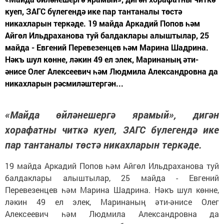
куеп, ЗАГС бүлегендә ике пар тантаналы төстә
никахларын теркәде. 19 майда Аркадий Попов һәм
Айгөл Ильдраханова туй балдаклары алыштылар, 25
майда - Евгений Перевезенцев һәм Марина Шадрина.
Нәкъ шул көнне, ләкин 49 ел элек, Маринаның әти-
әнисе Олег Алексеевич һәм Людмила Александровна да
никахларын рәсмиләштергән...
«Майда өйләнешергә ярамый», дигән
хорафатны читкә куеп, ЗАГС бүлегендә ике
пар тантаналы төстә никахларын теркәде.
19 майда Аркадий Попов һәм Айгөл Ильдраханова туй
балдаклары алыштылар, 25 майда - Евгений
Перевезенцев һәм Марина Шадрина. Нәкъ шул көнне,
ләкин 49 ел элек, Маринаның әти-әнисе Олег
Алексеевич һәм Людмила Александровна да