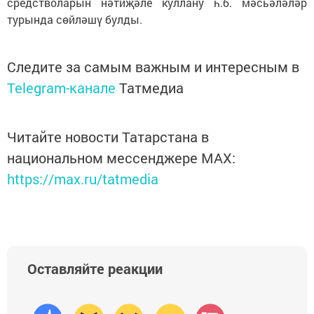
средстволарын нәтиҗәле куллану һ.б. мәсьәләләр
турында сөйләшү булды.
Следите за самым важным и интересным в
Telegram-канале
Татмедиа
Читайте новости Татарстана в
национальном мессенджере MАХ:
https://max.ru/tatmedia
Оставляйте реакции