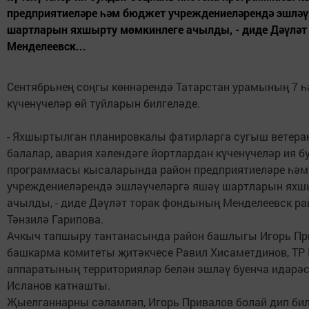
предприятиеләре һәм бюджет учреждениеләрендә эшләү
шартларын яхшырту мөмкинлеге ачылды, - диде Дәүлә
Менделеевск...
Сентябрьнең соңгы көннәрендә Татарстан урамының 7 һ
күченүчеләр өй туйларын билгеләде.
- Яхшыртылган планировкалы фатирларга сугыш ветеран
балалар, авария хәлендәге йортлардан күченүчеләр ия б
программасы кысаларында район предприятиеләре һә
учреждениеләрендә эшләүчеләргә яшәү шартларын яхш
ачылды, - диде Дәүләт торак фондының Менделеевск ра
Тәнзилә Гарипова.
Ачкыч тапшыру тантанасында район башлыгы Игорь При
башкарма комитеты җитәкчесе Равил Хисаметдинов, ТР
аппаратының территорияләр белән эшләү буенча идарә
Исланов катнашты.
Җыелганнарны сәламләп, Игорь Привалов болай дип бил