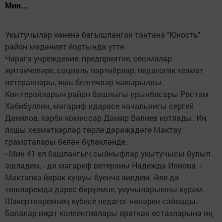
Мин...
Укытучылар көненә багышланган тантана "Юность"
район мәдәният йортында үтте.
Чарага учреждение, предприятие, оешмалар
җитәкчеләре, социаль партнёрлар, педагогик хезмәт
ветераннары, яшь белгечләр чакырылды.
Көн геройларын район башлыгы урынбасары Рөстәм
Хәбибуллин, мәгариф идарәсе начальнигы сергей
Данилов, хәрби комиссар Дамир Вәлиев котлады. Иң
яхшы хезмәткәрләр төрле дәрәҗәдәге Мактау
грамоталары белән бүләкләнде.
- Мин 41 ел башлангыч сыйныфлар укытучысы булып
эшләдем, - ди мәгариф ветераны Надежда Ионова. -
Мәктәпкә йөрәк кушуы буенча килдем. Әле дә
төшләремдә дәрес бирүемне, укучыларымны күрәм.
Шәкертләремнең күбесе педагог һөнәрен сайлады.
Балалар иҗат коллективлары яраткан остазларына иң