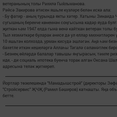
ветеранының толы Рәхилә Гыйльманова.
Рәйсә Закирова әтисен яшьле күзләре белән искә ала:
- Бу фатир - аның турында якты хәтер. Хатыны Зинаида
сугышның беренче көненнән соңгысына кадәр яуда булг
җиткән һәм 1947 елда гына өенә кайткан ветеран толы б
Тыл хезмәткәре буларак әнисе дә ул еллар михнәтләрен 
10 яшьтән колхозда, урман кисүдә эшләгән. Аңа һәм б
бәхетле иткән кешеләргә Аллаһы Тәгалә сәламәтлек бир
- Безнең өйләрдә балалар тавышы яңгырасын, тәмле ри
иде, - ди социаль ипотека буенча торак алган Оксана Ша
адресына теләк җиткереп.
Йортлар төзелешендә "Мамадышстрой" (директоры Зөфә
"Стройсервис" ҖЧҖ (Рамил Бәширов) катнашты. Яңа объе
бетте.