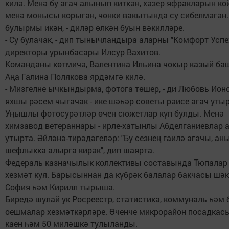
килә. Менә бу агач алынып киткән, хәзер яфракларын кой
менә монысы корыган, чөнки вакытында су сибелмәгән. 
булырмы икән, - диләр өлкән буын вәкилләре.
- Су булачак, - дип тынычландыра аларны "Комфорт Усп
директоры урынбасары Илсур Вахитов.
Команданы көтмичә, Валентина Ильина чокыр казый ба
Аңа Галина Полякова ярдәмгә килә.
- Мизгелне ычкындырма, фотога төшер, - ди Любовь Ионо
яхшы рәсем чыгачак - ике шәһәр советы рәисе агач утыр
Уңышлы фотосурәтләр өчен сюжетлар күп булды. Менә
химзавод ветераннары - ирле-хатынлы Абделганиевлар 
утырта. Әйләнә-тирәдәгеләр: "Бу сезнең гаилә агачы, ан
шефлыкка алырга кирәк", дип шаярта.
Федераль казначылык коллективы составында Тюпалар 
хезмәт куя. Барысыннан да күбрәк балалар бакчасы шә
София һәм Кирилл тырыша.
Биредә шулай ук Росреестр, статистика, коммуналь һәм
оешмалар хезмәткәрләре. Өченче микрорайон посадкас
каен һәм 50 миләшкә тулыланды.