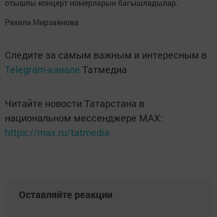
отышлы концерт номерларын багышладылар.
Рәхилә Мирзаянова
Следите за самым важным и интересным в
Telegram-канале
Татмедиа
Читайте новости Татарстана в
национальном мессенджере MАХ:
https://max.ru/tatmedia
Оставляйте реакции