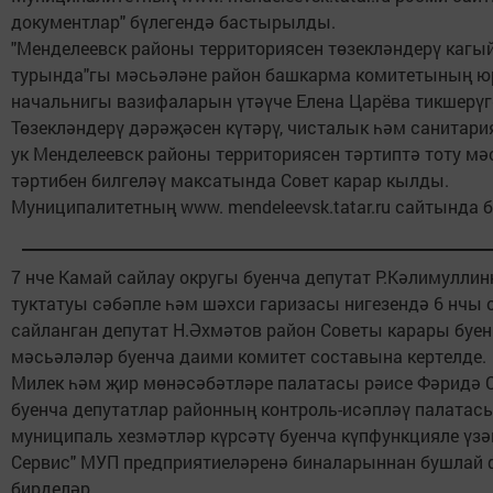
документлар" бүлегендә бастырылды.
"Менделеевск районы территориясен төзекләндерү кагы
турында"гы мәсьәләне район башкарма комитетының ю
начальнигы вазифаларын үтәүче Елена Царёва тикшерүг
Төзекләндерү дәрәҗәсен күтәрү, чисталык һәм санитари
ук Менделеевск районы территориясен тәртиптә тоту м
тәртибен билгеләү максатында Совет карар кылды.
Муниципалитетның www. mendeleevsk.tatar.ru сайтында 
7 нче Камай сайлау округы буенча депутат Р.Кәлимулли
туктатуы сәбәпле һәм шәхси гаризасы нигезендә 6 нчы о
сайланган депутат Н.Әхмәтов район Советы карары буе
мәсьәләләр буенча даими комитет составына кертелде.
Милек һәм җир мөнәсәбәтләре палатасы рәисе Фәридә 
буенча депутатлар районның контроль-исәпләү палатасы
муниципаль хезмәтләр күрсәтү буенча күпфункцияле үзәк
Сервис" МУП предприятиеләренә биналарыннан бушлай 
бирделәр.