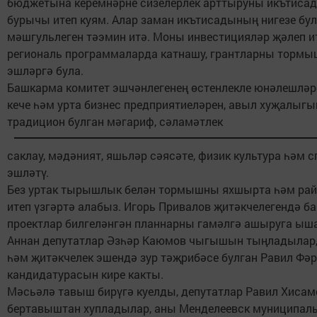
бюджетына керемнәрне сизелерлек арттыруны икътисад
бурычы итеп куям. Алар заман икътисадының нигезе бу
мәшгульлеген тәэмин итә. Моны инвестицияләр җәлеп и
региональ программаларда катнашу, грантларны торм
эшләргә була.
Башкарма комитет эшчәнлегенең өстенлекле юнәлешләр
кече һәм урта бизнес предприятиеләрен, авыл хуҗалыгын
традицион булган мәгариф, сәламәтлек
саклау, мәдәният, яшьләр сәясәте, физик культура һәм
эшләтү.
Без уртак тырышлык белән тормышны яхшырта һәм рай
итеп үзгәртә алабыз. Игорь Привалов җитәкчелегендә б
проектлар билгеләнгән планнарны гамәлгә ашыруга ыш
Аннан депутатлар Әзһәр Каюмов чыгышын тыңладылар,
һәм җитәкчелек эшендә зур тәҗрибәсе булган Равил Фә
кандидатурасын кире какты.
Мәсьәлә тавыш бирүгә куелды, депутатлар Равил Хиса
бертавыштан хупладылар, аны Менделеевск муниципал