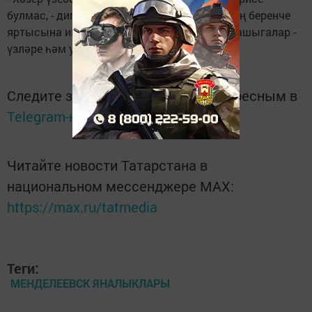
булмас, - дип елмаялар алар һәм 2014 елның беренче
яртысына ике подписка рәсмиләштерергә ашыгалар -
үзләре һәм улларының гаиләсе өчен..
Следите за самым важным и интересным в
Telegram-канале
Татмедиа
Читайте новости Татарстана в
национальном мессенджере MАХ:
https://max.ru/tatmedia
Теги:
МЕНДЕЛЕЕВСК ЯНАЛЫКЛАРЫ