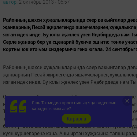
автор,
2 октябрь 2013 - 05:57
Районның шәхси хуҗалыкларында сәер вакыйгалар дәвам
җанварның Песәй җирлегендә яшәүчеләрнең хуҗалыкл
язган идек инде. Бу юлы җәнлек үзен Яңабирдедә һәм Ты
Серле җанвар бер үк сценарий буенча эш итә: төнлә учас
кортны юк итә һәм сиздермичә генә югала. 24 сентябрьг
Районның шәхси хуҗалыкларында сәер вакыйгалар дәвам
җанварның Песәй җирлегендә яшәүчеләрнең хуҗалыкла
язган идек инде. Бу юлы җәнлек үзен Яңабирдедә һәм Ты
Серле җанвар бер үк сценарий буенча эш итә: төнлә участ
Яшь Татмедиа проектының яңа видеосын
кортны юк итә һәм сиздермичә генә югала. 24 сентябрь
карадыгызмы әле?
Таудагы Аникиннар хуҗалыгына керә. Гаилә куркыныч о
тетрәнеп искә ала. Константин кич белән йорт куяннарын
Карарга
бөтен участокка таратылган каннары эчелгән тугыз гәүд
куян күршеләренә кача. Аны иртән хуҗасына тапшырала