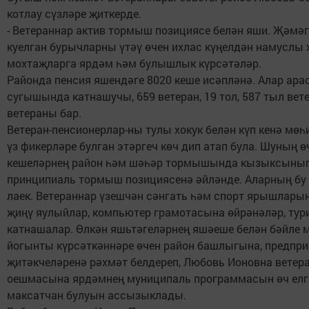
котлау сүзләре җиткерде.
- Ветераннар актив тормыш позициясе белән яши. Җәм
куелган бурычларны үтәү өчен ихлас күңелдән намуслы 
мохтаҗларга ярдәм һәм булышлык күрсәтәләр.
Районда пенсия яшендәге 8020 кеше исәпләнә. Алар ара
сугышында катнашучы, 659 ветеран, 19 тол, 587 тыл вет
ветераны бар.
Ветеран-пенсионерлар-ны тулы хокук белән күп кенә мө
үз фикерләре булган этәргеч көч дип атап була. Шуның ө
кешеләрнең район һәм шәһәр тормышында кызыксыны
принципиаль тормыш позициясенә әйләнде. Аларның бу
лаек. Ветераннар үзешчән сәнгать һәм спорт ярышлары
җиңү яулыйлар, компьютер грамотасына өйрәнәләр, тур
катнашалар. Өлкән яшьтәгеләрнең яшәеше белән бәйле 
йогынты күрсәткәннәре өчен район башлыгына, предпр
җитәкчеләренә рәхмәт белдереп, Любовь Ионовна вете
оешмасына ярдәмнең муниципаль программасын өч елга
максатчан булуын ассызыклады.