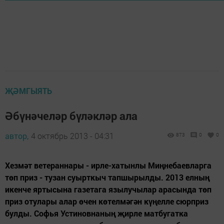
ҖӘМГЫЯТЬ
Әбүнәчеләр бүләкләр ала
автор,
4 октябрь 2013 - 04:31
873
0
0
Хезмәт ветераннары - ирле-хатынлы Миңнебаевларга
төп приз - тузан суырткыч тапшырылды. 2013 елның
икенче яртысына газетага язылучылар арасында төп
приз отулары алар өчен көтелмәгән күңелле сюрприз
булды. Софья Устиновнаның җирле матбугатка