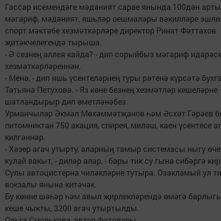
Гассар исемендәге мәдәният сарае янында 100дән артык
мәгариф, мәдәният, яшьләр оешмалары вәкилләре эшли.
спорт мәктәбе хезмәткәрләре директор Ринат Фәттахов
җитәкчелегендә тырыша.
- Ә сезнең аллея кайда? - дип сорыйбыз мәгариф идарәс
хезмәткәрләреннән.
- Менә, - дип яшь үсентеләрнең туры рәтенә күрсәтә бухг
Татьяна Петухова. - Яз көне безнең хезмәтләр кешеләрне
шатландырыр дип өметләнәбез.
Урманчылар Әкмәл Мөхәммәтҗанов һәм Әсхәт Гәрәев б
питомниктан 750 акация, спирея, миләш, каен үсентесе 
килгәннәр.
- Хәзер агач утырту, аларның тамыр системасы ныгу өче
кулай вакыт, - диләр алар, - бары тик су гына сибәргә кир
Сулы автоцистерна чиләкләрне тутыра. Озакламый ул т
вокзалы янына китәчәк.
Бу көнне шәһәр һәм авыл җирлекләрендә өмәгә барлыг
кеше чыкты, 3200 агач утыртылды.
Ольга Смолькова, автор фотолары