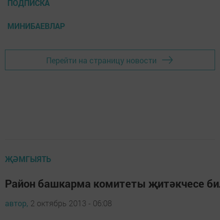
ПОДПИСКА
МИНИБАЕВЛАР
Перейти на страницу новости
ҖӘМГЫЯТЬ
Район башкарма комитеты җитәкчесе би
автор,
2 октябрь 2013 - 06:08