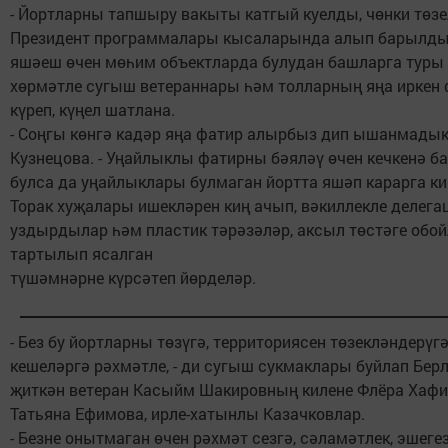
- Йортларны тапшыру вакыты катгый куелды, чөнки төз
Президент программалары кысаларында алып барылды.
яшәеш өчен мөһим объектларда булудан башларга туры 
хөрмәтле сугыш ветераннары һәм толларның яңа иркен 
күреп, күңел шатлана.
- Соңгы көнгә кадәр яңа фатир алырбыз дип ышанмадык,
Кузнецова. - Уңайлыклы фатирны бәяләү өчен кечкенә ба
булса да уңайлыклары булмаган йортта яшәп карарга ки
Торак хуҗалары ишекләрен киң ачып, вәкиллекле делега
уздырдылар һәм пластик тәрәзәләр, аксыл төстәге обой
тартылып ясалган
түшәмнәрне күрсәтеп йөрделәр.
- Без бу йортларны төзүгә, территориясен төзекләндерүгә
кешеләргә рәхмәтле, - ди сугыш сукмаклары буйлап Бер
җиткән ветеран Касыйм Шакировның килене Флёра Хафиз
Татьяна Ефимова, ирле-хатынлы Казачковлар.
- Безне онытмаган өчен рәхмәт сезгә, сәламәтлек, эшеге