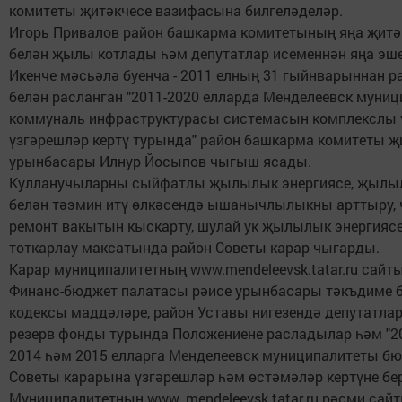
комитеты җитәкчесе вазифасына билгеләделәр.
Игорь Привалов район башкарма комитетының яңа җитә
белән җылы котлады һәм депутатлар исеменнән яңа эш
Икенче мәсьәлә буенча - 2011 елның 31 гыйнварыннан 
белән расланган "2011-2020 елларда Менделеевск муни
коммуналь инфраструктурасы системасын комплекслы
үзгәрешләр кертү турында" район башкарма комитеты җ
урынбасары Илнур Йосыпов чыгыш ясады.
Кулланучыларны сыйфатлы җылылык энергиясе, җылыл
белән тәэмин итү өлкәсендә ышанычлылыкны арттыру, 
ремонт вакытын кыскарту, шулай ук җылылык энергияс
тоткарлау максатында район Советы карар чыгарды.
Карар муниципалитетның www.mendeleevsk.tatar.ru сай
Финанс-бюджет палатасы рәисе урынбасары тәкъдиме 
кодексы маддәләре, район Уставы нигезендә депутатла
резерв фонды турында Положениене расладылар һәм "2
2014 һәм 2015 елларга Менделеевск муниципалитеты б
Советы карарына үзгәрешләр һәм өстәмәләр кертүне б
Муниципалитетның www. mendeleevsk.tatar.ru рәсми сай