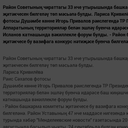
Район Советының чираттагы 33 нче утырышында башка
җитәкчесен билгеләү төп мәсьәлә булды. Лариса Кривил
фотосы Дүшәмбе көнне Игорь Привалов рәислегендә ТР
Аппаратының территорияләр белән эшләү буенча идарәс
Исланов катнашында вәкиллекле форум булды. - Район
җитәкчесе бу вазифага конкурс нәтиҗәсе буенча билгелән
Район Советының чираттагы 33 нче утырышында башка
җитәкчесен билгеләү төп мәсьәлә булды.
Лариса Кривилёва
Рәис Сәхапов фотосы
Дүшәмбе көнне Игорь Привалов рәислегендә ТР Презид
территорияләр белән эшләү буенча идарәсе баш киңәшч
катнашында вәкиллекле форум булды.
- Район башкарма комитеты җитәкчесе бу вазифага конк
билгеләнә. Район Уставының 47 нче маддәсе нигезендә
турында хәбәр "Менделеевские новости" газетасында 20
августында басылып чыкты. 24 сентябрьдә булган конк