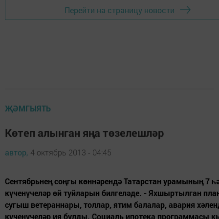
Перейти на страницу новости
ҖӘМГЫЯТЬ
Көтеп алынган яңа төзелешләр
автор,
4 октябрь 2013 - 04:45
Сентябрьнең соңгы көннәрендә Татарстан урамының 7 һ
күченүчеләр өй туйларын билгеләде. - Яхшыртылган пл
сугыш ветераннары, толлар, ятим балалар, авария хәле
күченүчеләр ия булды. Социаль ипотека программасы 