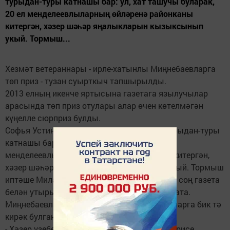
турыдан-туры катнашы бар: ул, хат ташучы буларак,
20 ел менделеевлыларның өйләренә районканы
китергән, хәзер шәһәр яңалыкларын кызыксынып
укый. Тормыш...
Хезмәт ветераннары - ирле-хатынлы Миңнебаевларга
төп приз - тузан суырткыч тапшырылды.
2013 елның икенче яртысына газетага язылучылар
арасында төп приз отулары алар өчен көтелмәгән
күңелле сюрприз булды.
Софья Устиновнаның җирле матбугатка турыдан-туры
катнашы бар: ул, хат ташучы буларак, 20 ел
менделеевлыларның өйләренә районканы китергән,
хәзер шәһәр яңалыкларын кызыксынып укый. Тормыш
иптәше Милай Тимербаевич та эш көненнән соң газета
белән утырырга, район сулышын тоярга ярата.
Миңнебаевлар әйтүенчә, тузан суырткыч аларга бик тә
кирәк булган.
- Хәзер үзебезнекен авылга алып кайтып йөрисе