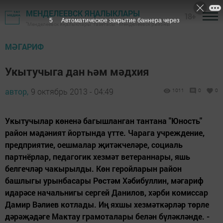
МЕНДЕЛЕЕВСК ЯҢАЛЫКЛАРЫ
18+
4
Автоматическое закрытие баннера через
"Менделеевск яңалыклары" газетасы - Менделеевск районы
МӘГАРИФ
Укытучыга дан һәм мәдхия
автор,
9 октябрь 2013 - 04:49
1011
0
0
Укытучылар көненә багышланган тантана "Юность"
район мәдәният йортында үтте. Чарага учреждение,
предприятие, оешмалар җитәкчеләре, социаль
партнёрлар, педагогик хезмәт ветераннары, яшь
белгечләр чакырылды. Көн геройларын район
башлыгы урынбасары Рөстәм Хәбибуллин, мәгариф
идарәсе начальнигы сергей Данилов, хәрби комиссар
Дамир Вәлиев котлады. Иң яхшы хезмәткәрләр төрле
дәрәҗәдәге Мактау грамоталары белән бүләкләнде. -