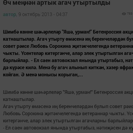
Өч меңнән артык агач утыртылды
автор,
9 октябрь 2013 - 04:37
783
Шимбә көнне шәһәрлеләр "Яшә, урман!" Бөтенроссия акц
катнаштылар. Агач утырту өмәсенә иң беренчеләрдән б
совет рәисе Любовь Сорокина җитәкчелегендә ветеранн
чыкты. Үсентеләр китергәнче, алар элек утыртылган аг
барлыйлар. - Ел саен автовокзал янында утыртабыз, нә
дә күрәсе килә. Менә бу агач алынып киткән, хәзер яфр
койган. Ә менә монысы корыган,...
Шимбә көнне шәһәрлеләр "Яшә, урман!" Бөтенроссия ак
катнаштылар.
Агач утырту өмәсенә иң беренчеләрдән булып совет рәи
Любовь Сорокина җитәкчелегендә ветераннар чыкты. Үс
китергәнче, алар элек утыртылган агачларны барлыйлар
- Ел саен автовокзал янында утыртабыз, нәтиҗәсен дә к