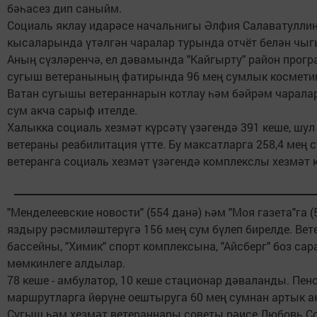
бәһасез дип саныйм.
Социаль яклау идарәсе начальнигы Әлфия Салаватуллин
кысаларында үтәлгән чаралар турында отчёт белән чы
Аның сүзләренчә, ел дәвамында "Кайгырту" район прог
сугыш ветеранының фатирында 96 мең сумлык косметик
Ватан сугышы ветераннарын котлау һәм бәйрәм чаралар
сум акча сарыф ителде.
Халыкка социаль хезмәт күрсәтү үзәгендә 391 кеше, шул
ветераны реабилитация үтте. Бу максатларга 258,4 мең 
ветеранга социаль хезмәт үзәгендә комплекслы хезмәт 
"Менделеевские новости" (554 данә) һәм "Моя газета"га 
яздыру рәсмиләштерүгә 156 мең сум бүлеп бирелде. Вете
бассейны, "Химик" спорт комплексына, "Айсберг" боз са
мөмкинлеге алдылар.
78 кеше - амбулатор, 10 кеше стационар дәваланды. Пен
маршрутларга йөрүне оештыруга 60 мең сумнан артык а
Сугыш һәм хезмәт ветераннары советы рәисе Любовь С