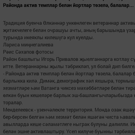
Районда актив темплар белән йортлар төзелә, балалар...
Традиция буенча Өлкәннәр ункөнлеген ветераннар акти
җитәкчелеге белән очрашуы ачты, аның барышында үза
турында икеяклы килешүгә кул куелды.
Лариса миңнегалиева
Рәис Сәхапов фотосы
Район башлыгы Игорь Привалов җыелганнарга котлау сү
итте. Ветераннарны җылы тәбрикләп, ул болай дип билге
- Районда актив темплар белән йортлар төзелә, балалар
барлыкка килә. Димәк, демографик хәл яхшыра, тормыш
хезмәтләре һәм Ватанга чиксез мәхәббәтләре белән тир
өлкән буын кешеләре барлык эш-башлангычларыбызда 
торалар.
Менделеевск - үзенчәлекле территория. Монда озак яшәү
бер-берсен белгән һәм хезмәт белән яшәгән чиста һавал
авылларда кеше сәламәтлеге ныграк булуны дәлилли. И
белән эшне активлаштыру. Үсеп килүче буынны тәрбиялә