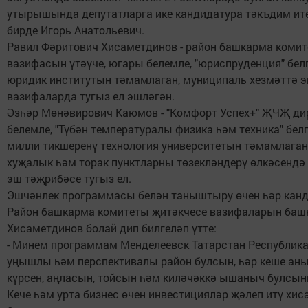
утырышында депутатларга ике кандидатура тәкъдим ите
бирде Игорь Анатольевич.
Равил Фәритович Хисаметдинов - район башкарма коми
вазифасын үтәүче, югары белемле, "юриспруденция" бел
юридик институтын тәмамлаган, муниципаль хезмәттә э
вазифаларда тугыз ел эшләгән.
Әзһәр Мөнәвирович Каюмов - "Комфорт Успех+" ҖЧҖ ди
белемле, "Түбән температуралы физика һәм техника" бел
милли тикшеренү технология университетын тәмамлаган
хуҗалык һәм торак пунктларны төзекләндерү өлкәсендә
эш тәҗрибәсе тугыз ел.
Эшчәнлек программасы белән таныштыру өчен һәр канди
Район башкарма комитеты җитәкчесе вазифаларын баш
Хисаметдинов болай дип билгеләп үтте:
- Минем программам Менделеевск Татарстан Республик
уңышлы һәм перспективалы район булсын, һәр кеше ан
күрсен, аңласын, тойсын һәм киләчәккә ышаныч булсын
Кече һәм урта бизнес өчен инвестицияләр җәлеп итү хи