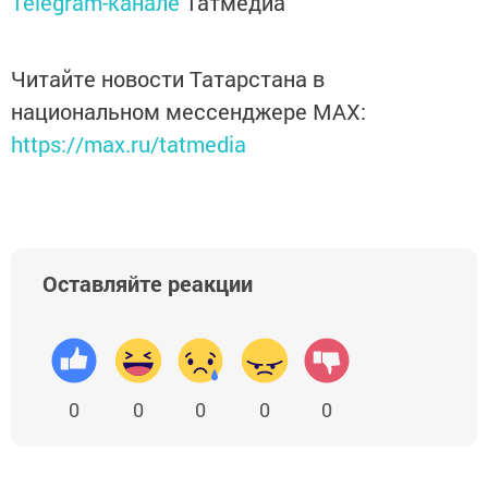
Telegram-канале
Татмедиа
Читайте новости Татарстана в
национальном мессенджере MАХ:
https://max.ru/tatmedia
Оставляйте реакции
0
0
0
0
0