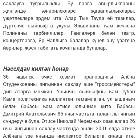
саклауга тугрылыклы. Бу парга авырлыкларны
җиңгәндә һөнәрилекләре, җаваплылыклары,
үҗәтлекләре ярдәм итә. Алар Тын Тауда өй төзиләр,
дүртенче сыйныфта укучы Эльвинаны һәм кечкенә
Полинаны тәрбиялиләр. Гаиләләре белән театр,
концертларга, Яр Чаллыга балалар күңел ачу үзәгенә
йөриләр, җәен табигать кочагында булалар.
Нәселдән килгән һөнәр
36 яшьлек эчке хезмәт прапорщигы Алёна
Студенкованы янгыннан саклау эше "гроссмейстеры"
дип атарга мөмкин. Унынчы сыйныфны һәм Түбән
Кама политехника көллиятен тәмамлагач, ул ышаныч
белән бабасы һәм әтисе юлыннан китә. Бабасы
Дмитрий Анатольевич 86 нчы частьта талантлы янгын
сүндерүче була. Әтисе Николай Черемных озак еллар 26
нчы янгыннан саклау частенда эшли. 2001 елда әтисе
Алёнага үзе янында инспектор булырга киңәш итә.