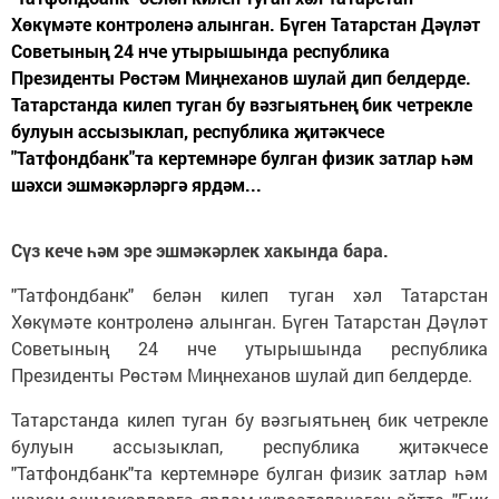
Хөкүмәте контроленә алынган. Бүген Татарстан Дәүләт
Советының 24 нче утырышында республика
Президенты Рөстәм Миңнеханов шулай дип белдерде.
Татарстанда килеп туган бу вәзгыятьнең бик четрекле
булуын ассызыклап, республика җитәкчесе
"Татфондбанк"та кертемнәре булган физик затлар һәм
шәхси эшмәкәрләргә ярдәм...
Сүз кече һәм эре эшмәкәрлек хакында бара.
"Татфондбанк" белән килеп туган хәл Татарстан
Хөкүмәте контроленә алынган. Бүген Татарстан Дәүләт
Советының 24 нче утырышында республика
Президенты Рөстәм Миңнеханов шулай дип белдерде.
Татарстанда килеп туган бу вәзгыятьнең бик четрекле
булуын ассызыклап, республика җитәкчесе
"Татфондбанк"та кертемнәре булган физик затлар һәм