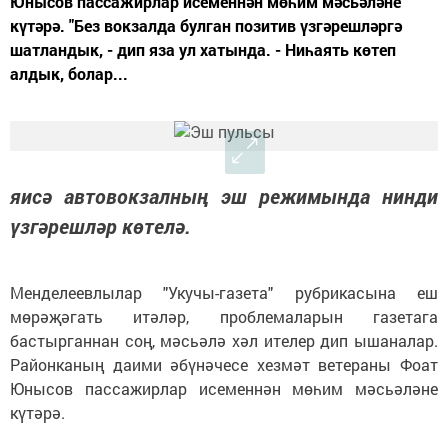
Юнысов пассажирлар исеменнән мөһим мәсьәләне
күтәрә. "Без вокзалда булган позитив үзгәрешләргә
шатландык, - дип яза ул хатында. - Ниһаять көтеп
алдык, болар...
яисә автовокзалның эш режимында нинди
үзгәрешләр көтелә.
Менделеевлылар "Укучы-газета" рубрикасына еш
мөрәҗәгать итәләр, проблемаларын газетага
бастырганнан соң, мәсьәлә хәл ителер дип ышаналар.
Районканың даими әбүнәчесе хезмәт ветераны Фоат
Юнысов пассажирлар исеменнән мөһим мәсьәләне
күтәрә.