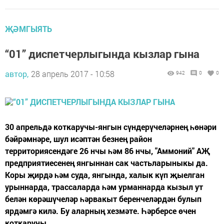
ҖӘМГЫЯТЬ
“01” диспетчерлыгында кызлар гына
автор,
28 апрель 2017 - 10:58
942
0
0
30 апрельдә коткаручы-янгын сүндерүчеләрнең һөнәри
бәйрәмнәре, шул исәптән безнең район
территориясендәге 26 нчы һәм 86 нчы, "Аммоний" АҖ
предприятиесенең янгыннан сак частьларыныкы да.
Коры җирдә һәм суда, янгында, халык күп җыелган
урыннарда, трассаларда һәм урманнарда кызыл ут
белән көрәшүчеләр һәрвакыт беренчеләрдән булып
ярдәмгә килә. Бу аларның хезмәте. Һәрберсе өчен
коткаручы...