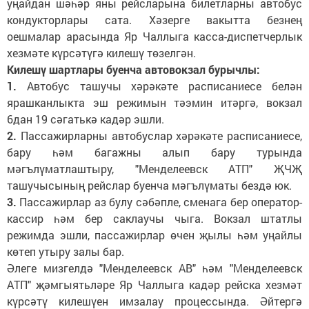
уңайдан шәһәр яны рейсларына билетларны автобус
кондукторлары сата. Хәзерге вакытта безнең
оешмалар арасында Яр Чаллыга касса-диспетчерлык
хезмәте күрсәтүгә килешү төзелгән.
Килешү шартлары буенча автовокзал бурычлы:
1.
Автобус ташучы хәрәкәте расписаниесе белән
ярашканлыкта эш режимын тәэмин итәргә, вокзал
6дан 19 сәгатькә кадәр эшли.
2.
Пассажирларны автобуслар хәрәкәте расписаниесе,
бару һәм багажны алып бару турында
мәгълүматлаштыру, "Менделеевск АТП" ҖЧҖ
ташучысының рейслар буенча мәгълүматы бездә юк.
3.
Пассажирлар аз булу сәбәпле, сменага бер оператор-
кассир һәм бер саклаучы чыга. Вокзал штатлы
режимда эшли, пассажирлар өчен җылы һәм уңайлы
көтеп утыру залы бар.
Әлеге мизгелдә "Менделеевск АВ" һәм "Менделеевск
АТП" җәмгыятьләре Яр Чаллыга кадәр рейска хезмәт
күрсәтү килешүен имзалау процессында. Әйтергә