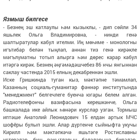
Язмыш билгесе
- Безнең эш катлаулы һәм кызыклы, - дип сөйли 34
яшьлек Ольга Владимировна, - нинди генә
шалтыратулар кабул ителми. Иң мөһиме - монологны
игътибар белән тыңлап, аннан тиз генә кирәкле
мәгълүматны тотып алырга һәм дөрес карар кабул
итәргә кирәк. Безнең әңгәмәдәшчебез 86 нчы янгыннан
саклау частенда 2015 елның декабреннән эшли.
Иске Гришкинда туган кыз, мәктәпне тәмамлап,
Казанның социаль-гуманитар фәннәр институтында
"менеджмент" белгечлеге буенча югары белем алган.
Радиотелефончы вазифасына керешкәнче, Ольга
башкалада ике айлык һөнәри курслар узган. Тормыш
иптәше Анатолий Леонидович 15 елдан артык МЧС
шофёры булып эшли. Алар дүртенче сыйныфта укучы
Кирилл һәм мәктәпкәчә яшьтәге Ростиславны
үстерәләр, буш вакытларын балаларына бирәләр.