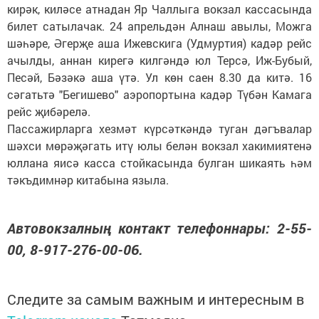
кирәк, киләсе атнадан Яр Чаллыга вокзал кассасында
билет сатылачак. 24 апрельдән Алнаш авылы, Можга
шәһәре, Әгерҗе аша Ижевскига (Удмуртия) кадәр рейс
ачылды, аннан кирегә килгәндә юл Терсә, Иж-Бубый,
Песәй, Бәзәкә аша үтә. Ул көн саен 8.30 да китә. 16
сәгатьтә "Бегишево" аэропортына кадәр Түбән Камага
рейс җибәрелә.
Пассажирларга хезмәт күрсәткәндә туган дәгъвалар
шәхси мөрәҗәгать итү юлы белән вокзал хакимиятенә
юллана яисә касса стойкасында булган шикаять һәм
тәкъдимнәр китабына языла.
Автовокзалның контакт телефоннары: 2-55-
00, 8-917-276-00-06.
Следите за самым важным и интересным в