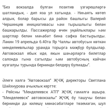
"Без вокзалда булган позитив үзгәрешләргә
шатландык, - дип яза ул хатында. - Ниһаять көтеп
алдык, болар барысы да район башлыгы Валерий
Чершинцев инициативасы һәм тырышлыгы белән
башкарылды. Пассажирлар өчен уңайлыклары һәм
шартлар белән мәһабәт бина сафка бастырылды.
Ләкин 19 апрельдә 6.40та Яр Чаллы автобусын көткән
менделеевлылар урамда торырга мәҗбүр булдылар.
Автовокзал ябык иде, якын шәһәрләргә билетлар
салонда гына сатылды һәм автобусның кайчан
кузгалуы турында бернинди белдерү булмады".
Әлеге хәлгә "Автовокзал" ҖЧҖ директоры Светлана
Шәйхнурова ачыклык кертте:
- Рейсны "Менделеевск АТП" ҖЧҖ гамәлгә ашыра.
"Менделеевск" автовокзалы" ҖЧҖ бу ташучы белән
бернинди дә килешү мөнәсәбәтләре төземәгән, шул