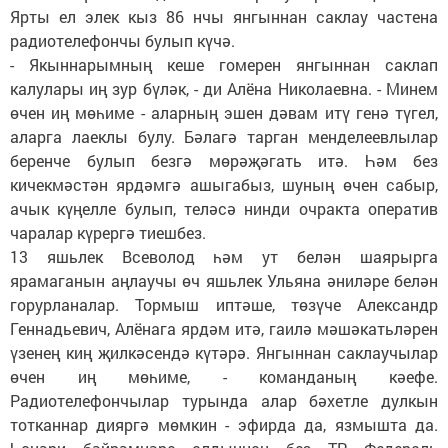
Ярты ел элек кыз 86 нчы янгыннан саклау частена
радиотелефончы булып күчә.
- Якыннарымның кеше гомерен янгыннан саклап
калулары иң зур бүләк, - ди Алёна Николаевна. - Минем
өчен иң мөһиме - аларның эшен дәвам итү генә түгел,
аларга лаеклы булу. Бәлагә тарган менделеевлылар
беренче булып безгә мөрәҗәгать итә. Һәм без
кичекмәстән ярдәмгә ашыгабыз, шуның өчен сабыр,
ачык күңелле булып, теләсә нинди очракта оператив
чаралар күрергә тиешбез.
13 яшьлек Всеволод һәм ут белән шаярырга
ярамаганын аңлаучы өч яшьлек Ульяна әниләре белән
горурланалар. Тормыш иптәше, төзүче Александр
Геннадьевич, Алёнага ярдәм итә, гаилә мәшәкатьләрен
үзенең киң җилкәсендә күтәрә. Янгыннан саклаучылар
өчен иң мөһиме, - команданың кәефе.
Радиотелефончылар турында алар бәхетле дулкын
тотканнар дияргә мөмкин - эфирда да, язмышта да.