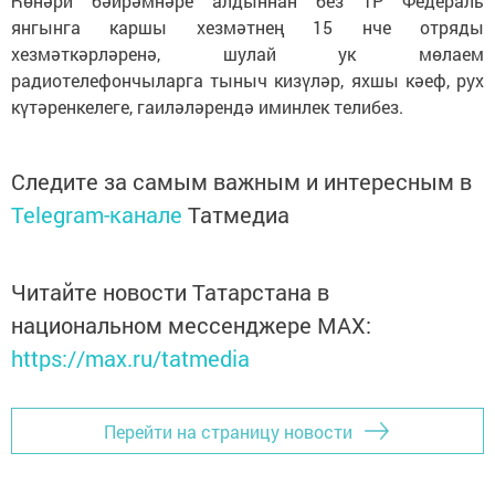
Һөнәри бәйрәмнәре алдыннан без ТР Федераль
янгынга каршы хезмәтнең 15 нче отряды
хезмәткәрләренә, шулай ук мөлаем
радиотелефончыларга тыныч кизүләр, яхшы кәеф, рух
күтәренкелеге, гаиләләрендә иминлек телибез.
Следите за самым важным и интересным в
Telegram-канале
Татмедиа
Читайте новости Татарстана в
национальном мессенджере MАХ:
https://max.ru/tatmedia
Перейти на страницу новости