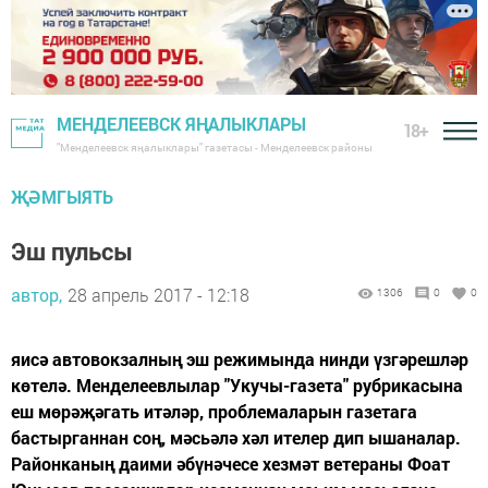
МЕНДЕЛЕЕВСК ЯҢАЛЫКЛАРЫ
18+
"Менделеевск яңалыклары" газетасы - Менделеевск районы
ҖӘМГЫЯТЬ
Эш пульсы
автор,
28 апрель 2017 - 12:18
1306
0
0
яисә автовокзалның эш режимында нинди үзгәрешләр
көтелә. Менделеевлылар "Укучы-газета" рубрикасына
еш мөрәҗәгать итәләр, проблемаларын газетага
бастырганнан соң, мәсьәлә хәл ителер дип ышаналар.
Районканың даими әбүнәчесе хезмәт ветераны Фоат