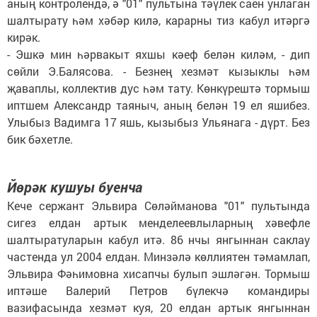
аның контролендә, ә "01" пультына тәүлек саен унлаган
шалтырату һәм хәбәр килә, карарны тиз кабул итәргә
кирәк.
- Эшкә мин һәрвакыт яхшы кәеф белән киләм, - дип
сөйли Э.Балясова. - Безнең хезмәт кызыклы һәм
җаваплы, коллектив дус һәм тату. Көнкүрештә тормыш
иптшем Александр таяныч, аның белән 19 ел яшибез.
Улыбыз Вадимга 17 яшь, кызыбыз Ульянага - дүрт. Без
бик бәхетле.
Йөрәк кушуы буенча
Кече сержант Эльвира Сөләйманова "01" пультында
сигез елдан артык менделеевлыларның хәвефле
шалтыратуларын кабул итә. 86 нчы янгыннан саклау
частенда ул 2004 елдан. Минзәлә көллиятен тәмамлап,
Эльвира Фәһимовна хисапчы булып эшләгән. Тормыш
иптәше Валерий Петров бүлекчә командиры
вазифасында хезмәт куя, 20 елдан артык янгыннан