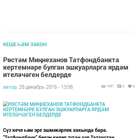
КЕШЕ ҺӘМ ЗАКОН
Рөстәм Миңнеханов Татфондбанкта
кертемнәре булган эшкуарларга ярдәм
ителәчәген белдерде
автор,
26 декабрь 2016 - 13:06
1057
0
0
Сүз кече һәм эре эшмәкәрлек хакында бара.
"Татфондбанк" белән килеп туган хәл Татарстан