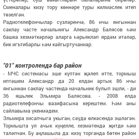
Сменалары кизү тору көннәре туры килмәслек итеп
төзелгән.
Радиотелефончылар сүзләренчә, 86 нчы янгыннан
саклау часте начальнигы Александр Балясов һәм
башка хезмәткәрләр аларга һәрьяклап ярдәм итәләр,
бик игътибарлы һәм кайгыртучаннар.
"01" контролендә бар район
- МЧС системасы эше күптән җәлеп итте, тормыш
иптәшем Александр да 20 елдан артык 86 нчы
янгыннан саклау частенда начальник булып эшли, - ди
36 яшьлек Эльмира Балясова. - 2008 елда
радиотелефончы вазифасына керештем. Һәм аны
сайлавыма үкенмәдем.
Эльмира хисапчыга укыган, сәүдә өлкәсендә эшләгән.
Тормышта ул ачык күңелле, хезмәтендә җитди һәм
таләпчән. Бу аңлашыла да: кизү торганда бөтен район