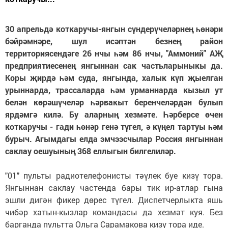
30 апрельдә коткаручы-янгын сүндерүчеләрнең һөнәри
бәйрәмнәре, шул исәптән безнең район
территориясендәге 26 нчы һәм 86 нчы, "Аммоний" АҖ
предприятиесенең янгыннан сак частьларыныкы да.
Коры җирдә һәм суда, янгында, халык күп җыелган
урыннарда, трассаларда һәм урманнарда кызыл ут
белән көрәшүчеләр һәрвакыт беренчеләрдән булып
ярдәмгә килә. Бу аларның хезмәте. Һәрберсе өчен
коткаручы - гади һөнәр генә түгел, ә күңел тартуы һәм
бурыч. Агымдагы елда эмчээсчылар Россия янгыннан
саклау оешуының 368 еллыгын билгелиләр.
"01" пульты радиотелефонисты тәүлек буе кизү тора.
Янгыннан саклау частенда бары тик ир-атлар гына
эшли дигән фикер дөрес түгел. Диспетчерлыкта яшь
чибәр хатын-кызлар командасы да хезмәт куя. Без
барганда пультта Ольга Сарамакова кизү тора иде.