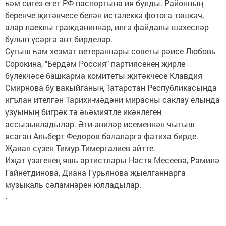
һәм сигез егет РФ паспортына ия булды. Районның
беренче җитәкчесе белән истәлеккә фотога төшкәч,
алар лаеклы гражданиннар, илгә файдалы шәхесләр
булып үсәргә ант бирделәр.
Сугыш һәм хезмәт ветераннары советы рәисе Любовь
Сорокина, "Бердәм Россия" партиясенең җирле
бүлекчәсе башкарма комитеты җитәкчесе Клавдия
Смирнова бу вакыйганың Татарстан Республикасында
игълан ителгән Тарихи-мәдәни мирасны саклау елында
узуының бигрәк тә әһәмиятле икәнлеген
ассызыкладылар. Әти-әниләр исеменнән чыгыш
ясаган Альберт Федоров балаларга фатиха бирде.
Җавап сүзен Тимур Тимергалиев әйтте.
Иҗат үзәгенең яшь артистлары Настя Месеева, Рамилә
Гайнетдинова, Диана Гурьянова җыелганнарга
музыкаль сәламнәрен юлладылар.