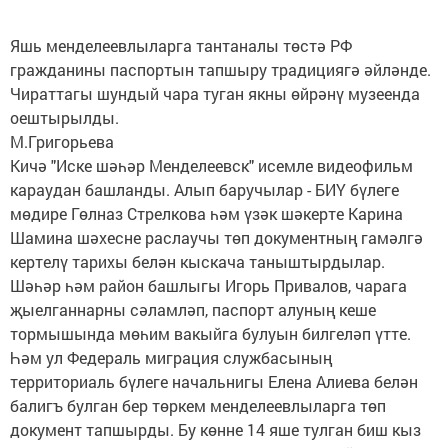
Яшь менделеевлыларга тантаналы төстә РФ
гражданины паспортын тапшыру традициягә әйләнде.
Чираттагы шундый чара туган якны өйрәнү музеенда
оештырылды.
М.Григорьева
Кичә "Иске шәһәр Менделеевск" исемле видеофильм
караудан башланды. Алып баручылар - БИҮ бүлеге
мөдире Гөлназ Стрелкова һәм үзәк шәкерте Карина
Шамина шәхесне раслаучы төп документның гамәлгә
кертелү тарихы белән кыскача таныштырдылар.
Шәһәр һәм район башлыгы Игорь Привалов, чарага
җыелганнарны сәламләп, паспорт алуның кеше
тормышында мөһим вакыйга булуын билгеләп үтте.
Һәм ул Федераль миграция службасының
территориаль бүлеге начальнигы Елена Алиева белән
балигъ булган бер төркем менделеевлыларга төп
документ тапшырды. Бу көнне 14 яше тулган биш кыз