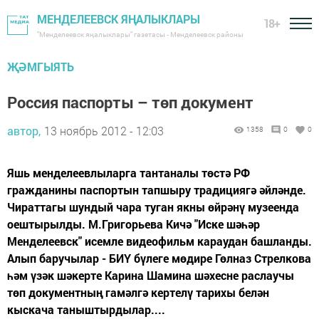
МЕНДЕЛЕЕВСК ЯҢАЛЫКЛАРЫ
18+
"Менделеевск яңалыклары" газетасы - Менделеевск районы
ҖӘМГЫЯТЬ
Россия паспорты – төп документ
автор,
13 ноябрь 2012 - 12:03
1358
0
0
Яшь менделеевлыларга тантаналы төстә РФ
гражданины паспортын тапшыру традициягә әйләнде.
Чираттагы шундый чара туган якны өйрәнү музеенда
оештырылды. М.Григорьева Кичә "Иске шәһәр
Менделеевск" исемле видеофильм караудан башланды.
Алып баручылар - БИҮ бүлеге мөдире Гөлназ Стрелкова
һәм үзәк шәкерте Карина Шамина шәхесне раслаучы
төп документның гамәлгә кертелү тарихы белән
кыскача таныштырдылар....