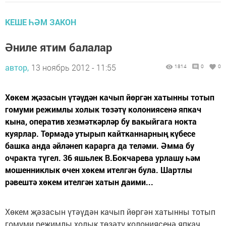
КЕШЕ ҺӘМ ЗАКОН
Әниле ятим балалар
автор,
13 ноябрь 2012 - 11:55
1814
0
0
Хөкем җәзасын үтәүдән качып йөргән хатынны тотып
гомуми режимлы холык төзәтү колониясенә япкач
кына, оператив хезмәткәрләр бу вакыйгага нокта
куярлар. Төрмәдә утырып кайтканнарның күбесе
башка анда әйләнеп карарга да теләми. Әмма бу
очракта түгел. 36 яшьлек В.Бокчарева урлашу һәм
мошенниклык өчен хөкем ителгән була. Шартлы
рәвештә хөкем ителгән хатын даими...
Хөкем җәзасын үтәүдән качып йөргән хатынны тотып
гомуми режимлы холык төзәтү колониясенә япкач