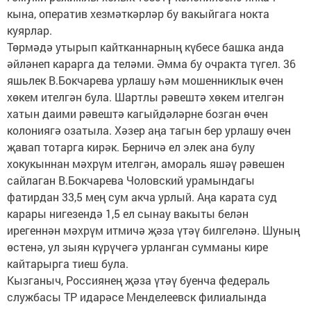
кына, оператив хезмәткәрләр бу вакыйгага нокта
куярлар.
Төрмәдә утырып кайтканнарның күбесе башка анда
әйләнеп карарга да теләми. Әмма бу очракта түгел. 36
яшьлек В.Бокчарева урлашу һәм мошенниклык өчен
хөкем ителгән була. Шартлы рәвештә хөкем ителгән
хатын даими рәвештә кагыйдәләрне бозган өчен
колониягә озатыла. Хәзер аңа тагын бер урлашу өчен
җавап тотарга кирәк. Берничә ел элек ана булу
хокукыннан мәхрүм ителгән, амораль яшәү рәвешен
сайлаган В.Бокчарева Чоловский урамындагы
фатирдан 33,5 мең сум акча урлый. Аңа карата суд
карары нигезендә 1,5 ел сынау вакыты белән
ирегеннән мәхрүм итмичә җәза үтәү билгеләнә. Шуның
өстенә, ул зыян күрүчегә урланган сумманы кире
кайтарырга тиеш була.
Кызганыч, Россиянең җәза үтәү буенча федераль
службасы ТР идарәсе Менделеевск филиалында