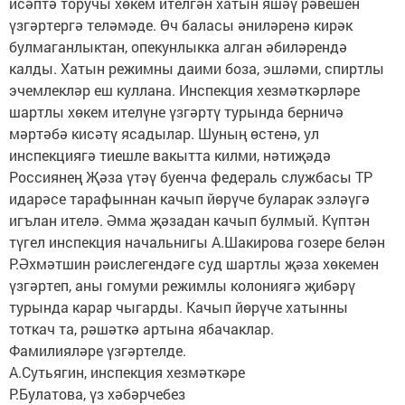
исәптә торучы хөкем ителгән хатын яшәү рәвешен
үзгәртергә теләмәде. Өч баласы әниләренә кирәк
булмаганлыктан, опекунлыкка алган әбиләрендә
калды. Хатын режимны даими боза, эшләми, спиртлы
эчемлекләр еш куллана. Инспекция хезмәткәрләре
шартлы хөкем ителүне үзгәртү турында берничә
мәртәбә кисәтү ясадылар. Шуның өстенә, ул
инспекциягә тиешле вакытта килми, нәтиҗәдә
Россиянең Җәза үтәү буенча федераль службасы ТР
идарәсе тарафыннан качып йөрүче буларак эзләүгә
игълан ителә. Әмма җәзадан качып булмый. Күптән
түгел инспекция начальнигы А.Шакирова гозере белән
Р.Әхмәтшин рәислегендәге суд шартлы җәза хөкемен
үзгәртеп, аны гомуми режимлы колониягә җибәрү
турында карар чыгарды. Качып йөрүче хатынны
тоткач та, рәшәткә артына ябачаклар.
Фамилияләре үзгәртелде.
А.Сутьягин, инспекция хезмәткәре
Р.Булатова, үз хәбәрчебез