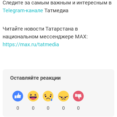
Следите за самым важным и интересным в
Telegram-канале
Татмедиа
Читайте новости Татарстана в
национальном мессенджере MАХ:
https://max.ru/tatmedia
Оставляйте реакции
0
0
0
0
0