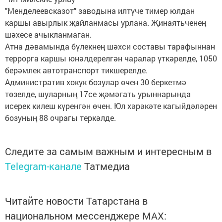
"Менделеевсказот" заводына илтүче тимер юлдан
каршы авырлык җайланмасы урлана. Җинаятьченең
шәхесе ачыкланмаган.
Атна дәвамында бүлекнең шәхси составы тарафыннан
террорга каршы юнәлдерелгән чаралар үткәрелде, 1050
берәмлек автотранспорт тикшерелде.
Административ хокук бозулар өчен 30 беркетмә
төзелде, шуларның 17се җәмәгать урыннарында
исерек килеш күренгән өчен. Юл хәрәкәте кагыйдәләрен
бозуның 88 очрагы теркәлде.
Следите за самым важным и интересным в
Telegram-канале
Татмедиа
Читайте новости Татарстана в
национальном мессенджере MАХ: