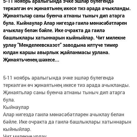
5-11 ноябрь аралыгында эчке эшләр бүлегендә
теркәлгән өч җинаятьнең икесе тиз арада ачыкланды.
Җинаятьләр саны буенча атнаны тыныч дип атарга
була. Кыйнаулар Алар нигездә гаилә мөнәсәбәтләрен
ачыклау белән бәйле. Ике очракта да гаилә
башлыклары хатыннарын кыйныйлар. Чит милекне
урлау "Менделеевсказот" заводына илтүче тимер
юлдан каршы авырлык җайланмасы урлана.
Җинаятьченең шәхесе...
5-11 ноябрь аралыгында эчке эшләр бүлегендә
теркәлгән өч җинаятьнең икесе тиз арада ачыкланды.
Җинаятьләр саны буенча атнаны тыныч дип атарга
була.
Кыйнаулар
Алар нигездә гаилә мөнәсәбәтләрен ачыклау белән
бәйле. Ике очракта да гаилә башлыклары хатыннарын
кыйныйлар.
Чит милекне урлау