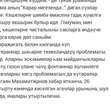
 белдерүне күрдем, - ди Тукай урамында
ма аның "Карар нигезендә..." дигән сүзләр
. Кешеләрне шимбә өмәсенә гади, күңелгә
акыру яхшырак булыр иде. Гомумән, мин
а, кешеләрне чисталыкны сакларга өндәүче
рга кирәк дип саныйм.
рәҗәгать белән килгәндә күп
тераннар, шәһәрне төзекләндерү проблемасы
әр. Аларны эскәмияләр һәм мәйданчыкларны
ту, газон үләне чәчү, фонтаннар эшчәнлеге
ачларны кисү проблемасын да күтәрәләр.
гаян Мөхәмәтҗанов хәбәр иткәнчә, 26
утырту көнендә киселгән агачлар урынына, шул
да, яңалары утыртылачак.