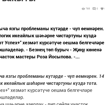
785
0
ыча язгы проблеманы күтәрде - чүп өемнәрен.
ологик икеайлык шәһәрне чистартуны күздә
т Успех+" хезмәт күрсәтүче оешма белгечләре
шләделәр. - Безнең төп бурыч - Җиңү көненә
участок мастеры Роза Йосыпова. -...
ча язгы проблеманы күтәрде - чүп өемнәрен. 14
ик икеайлык шәһәрне чистартуны күздә тота.
ех+" хезмәт күрсәтүче оешма белгечләре
эшләделәр.
нә шәһәрне әзерләү, - дип сөйли участок