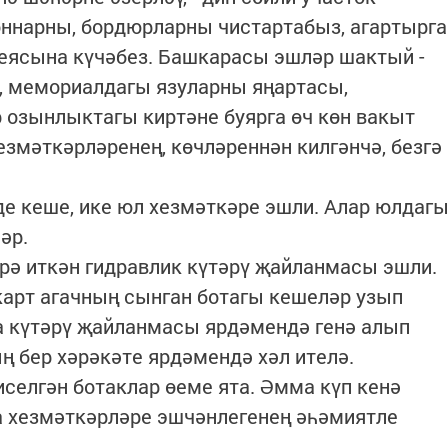
оннарны, бордюрларны чистартабыз, агартырга
леясына күчәбез. Башкарасы эшләр шактый -
, мемориалдагы язуларны яңартасы,
р озынлыктагы киртәне буярга өч көн вакыт
езмәткәрләренең, көчләреннән килгәнчә, безгә
е кеше, ике юл хезмәткәре эшли. Алар юлдаг
әр.
рә иткән гидравлик күтәрү җайланмасы эшли.
карт агачның сынган ботагы кешеләр узып
на күтәрү җайланмасы ярдәмендә генә алып
 бер хәрәкәте ярдәмендә хәл ителә.
иселгән ботаклар өеме ята. Әмма күп кенә
 хезмәткәрләре эшчәнлегенең әһәмиятле