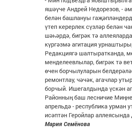
- Мин подъездга ябыштырылган
яшәүче Андрей Недорезов, - әм
белән башлануы гаҗәпләндерде
үтеп керерлек сүзләр белән ч
шәһәрдә, бигрәк тә аллеялард
күргәзмә агитация урнаштыры
Редакциягә шалтыратканда, мө
менделеевлылар, бигрәк тә ве
өчен борчылуларын белдерәл
ремонтлау, чәчәк, агачлар утыр
борчый. Ишегалдында үскән аг
Районның баш лесничие Миңне
апрельдә - республика урман 
исәптән Геройлар аллеясында 
Мария Семёнова