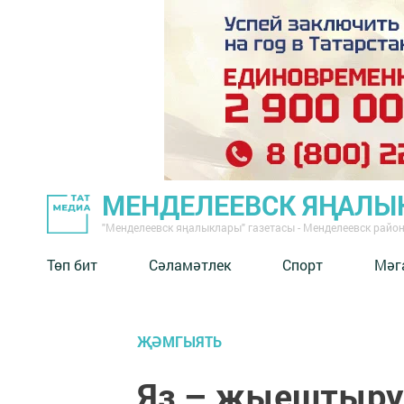
МЕНДЕЛЕЕВСК ЯҢАЛЫ
"Менделеевск яңалыклары" газетасы - Менделеевск райо
Төп бит
Сәламәтлек
Спорт
Мәг
ҖӘМГЫЯТЬ
Яз – җыештыру