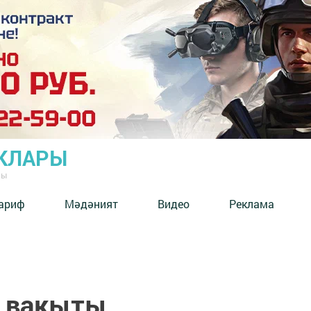
КЛАРЫ
ны
ариф
Мәдәният
Видео
Реклама
 вакыты