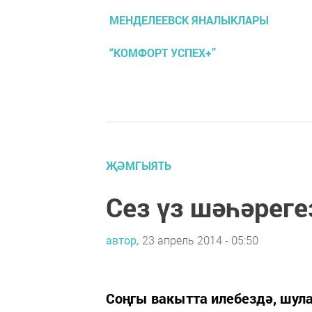
МЕНДЕЛЕЕВСК ЯНАЛЫКЛАРЫ
“КОМФОРТ УСПЕХ+”
ҖӘМГЫЯТЬ
Сез үз шәһәрег
автор,
23 апрель 2014 - 05:50
Соңгы вакытта илебездә, шула