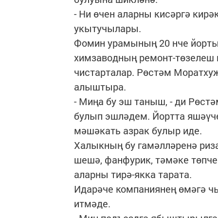
- Ни өчен аларны кисәргә кирә
укытучылары.
Фомин урамының 20 нче йорты
химзаводның ремонт-төзелеш 
чистарталар. Рөстәм Моратхуҗ
алыштыра.
- Миңа бу эш таныш, - ди Рөс
булып эшләдем. Йортта яшәүч
мәшәкать азрак булыр иде.
Халыкның бу гамәлләренә риз
шешә, фанфурик, тәмәке төпче
аларны тирә-якка тарата.
Идарәче компаниянең өмәгә чы
итмәде.