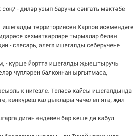
к соң? - диләр узып баручы сәнгать мәктәбе
 ишегалды территориясен Карпов исемендәге
идарәсе хезмәткәрләре тырмалар белән
ин - слесарь, әлегә ишегалды себерүчене
тәм, - күрше йортта ишегалды җыештыручы
еләр чүпләрен балконнан ыргытмаса,
асызлык нигезле. Теләсә кайсы ишегалдында
ге, көнкүреш калдыклары чәчелеп ята, җил
гарга дигән өндәвен бар кеше дә кабул