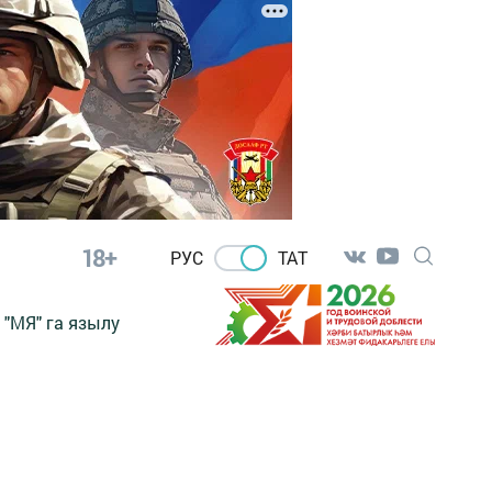
18+
РУС
ТАТ
"МЯ" га язылу