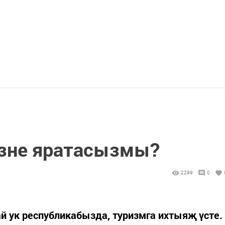
езне яратасызмы?
2299
0
й ук республикабызда, туризмга ихтыяҗ үсте.