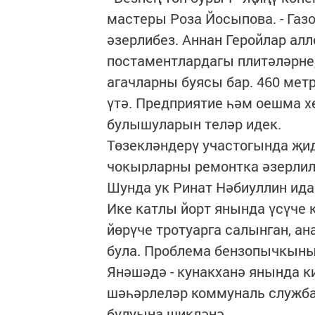
мастеры Роза Йосыпова. - Газ
әзерлибез. Аннан Геройлар ал
постаментлардагы плитәләрне
агачларны буясы бар. 460 мет
үтә. Предприятие һәм оешма х
булышуларын теләр идек.
Төзекләндерү участогында җид
чокырларны ремонтка әзерлил
Шунда ук Ринат Нәбиуллин ида
Ике катлы йорт янында үсүче 
йөрүче тротуарга салынган, а
була. Проблема бензопычкының
Янәшәдә - кунакханә янында к
шәһәрлеләр коммуналь служба
булуына шикләнә.