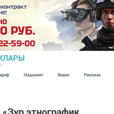
КЛАРЫ
ны
ариф
Мәдәният
Видео
Реклама
 «Зур этнографик