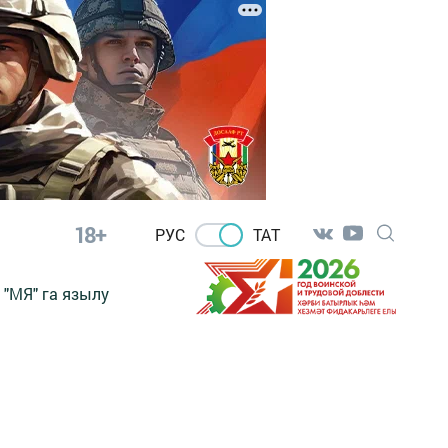
18+
РУС
ТАТ
"МЯ" га язылу