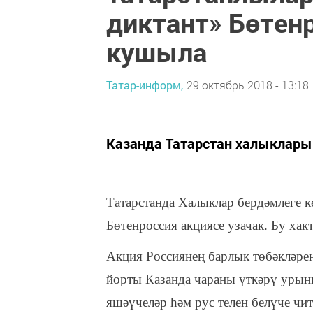
диктант» Бөтен
кушыла
Татар-информ,
29 октябрь 2018 - 13:18
Казанда Татарстан халыклары
Татарстанда Халыклар бердәмлеге к
Бөтенроссия акциясе узачак. Бу ха
Акция Россиянең барлык төбәкләре
йорты Казанда чараны үткәрү урынн
яшәүчеләр һәм рус телен белүче чи