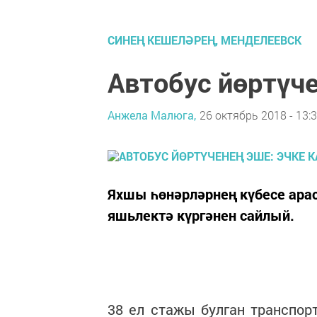
СИНЕҢ КЕШЕЛӘРЕҢ, МЕНДЕЛЕЕВСК
Автобус йөртүче
Анжела Малюга,
26 октябрь 2018 - 13:
Яхшы һөнәрләрнең күбесе ар
яшьлектә күргәнен сайлый.
38 ел стажы булган транспор