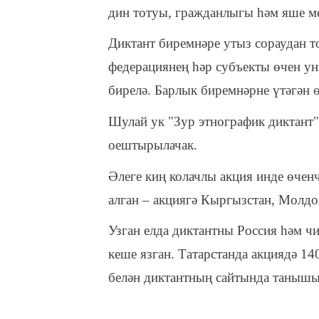
дин тотуы, гражданлыгы һәм яше м
Диктант биремнәре утыз сораудан т
федерациянең һәр субъекты өчен ун
бирелә. Барлык биремнәрне үтәгән 
Шулай ук "Зур этнографик диктант" 
оештырылачак.
Әлеге киң колачлы акция инде өченче
алган – акциягә Кыргызстан, Молдо
Узган елда диктантны Россия һәм ч
кеше язган. Татарстанда акциядә 1
белән диктантның сайтында танышы