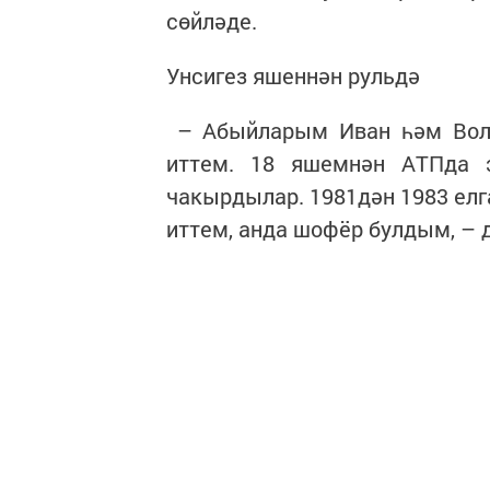
сөйләде.
Унсигез яшеннән рульдә
– Абыйларым Иван һәм Волод
иттем. 18 яшемнән АТПда 
чакырдылар. 1981дән 1983 елг
иттем, анда шофёр булдым, – 
Заводта транспорт йөртүче
Валентин Васильевич 1987 ел
“Менделеевсказот”ҖЧҖнә урн
Бүгенге көндә “Аммоний”га за
– Иртәнге 4:30да торам, эшкә 