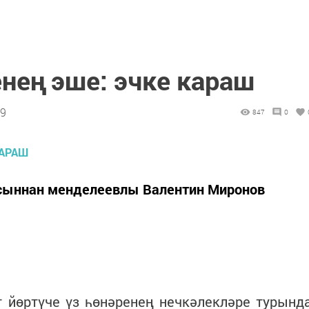
нең эше: эчке караш
39
847
0
асыннан менделеевлы Валентин Миронов
т йөртүче үз һөнәренең нечкәлекләре турынд