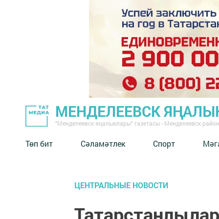
МЕНДЕЛЕЕВСК ЯҢАЛЫ
"Менделеевск яңалыклары" газетасы - Менделеевск райо
Төп бит
Сәламәтлек
Спорт
Мәг
ЦЕНТРАЛЬНЫЕ НОВОСТИ
Татарстанлылар