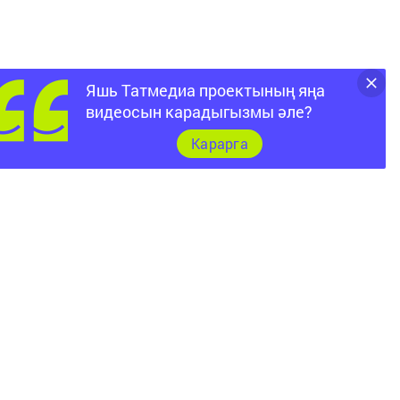
Яшь Татмедиа проектының яңа
р
видеосын карадыгызмы әле?
ә
Карарга
т
е
.
-