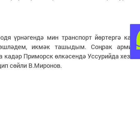
я үрнәгендә мин транспорт йөртергә кара
эшләдем, икмәк ташыдым. Соңрак армияг
а кадәр Приморск өлкәсендә Уссурийда хезмә
дип сөйли В.Миронов.
да Яңаменделеевск химия заводында, хәзерг
ашкан. 2000 ел башыннан автобуска утыра
водлыларны итә.
барам, 5:00тә юлга кузгалабыз. Көненә дүртәр