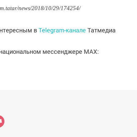
rm.tatar/news/2018/10/29/174254/
интересным в
Telegram-канале
Татмедиа
в национальном мессенджере MАХ: