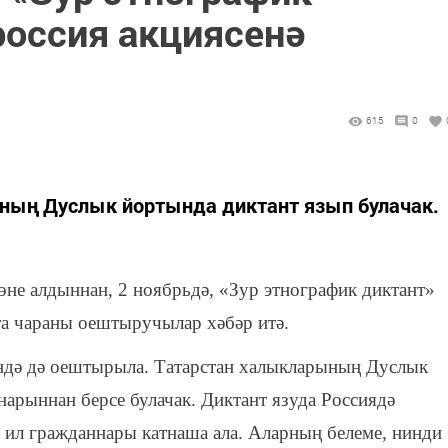
россия акциясенә
615
0
ның Дуслык йортында диктант язып булачак.
өне алдыннан, 2 ноябрьдә, «Зур этнографик диктант»
кта чараны оештыручылар хәбәр итә.
ндә дә оештырыла. Татарстан халыкларының Дуслык
арыннан берсе булачак. Диктант язуда Россиядә
т ил гражданнары катнаша ала. Аларның белеме, нинди