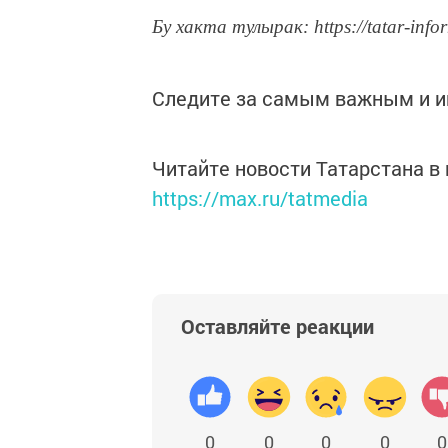
Бу хакта тулырак: https://tatar-info
Следите за самым важным и 
Читайте новости Татарстана 
https://max.ru/tatmedia
Оставляйте реакции
0
0
0
0
0