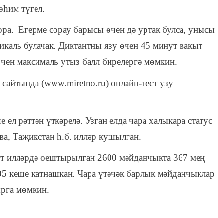
өһим түгел.
ора. Егерме сорау барысы өчен дә уртак булса, унысы
икаль булачак. Диктантны язу өчен 45 минут вакыт
өчен максималь утыз балл бирелергә мөмкин.
сайтында (www.miretno.ru) онлайн-тест узу
 ел рәттән үткәрелә. Узган елда чара халыкара статус
ва, Таҗикстан һ.б. илләр кушылган.
ит илләрдә оештырылган 2600 мәйданчыкта 367 мең
405 кеше катнашкан. Чара үтәчәк барлык мәйданчыклар
рга мөмкин.