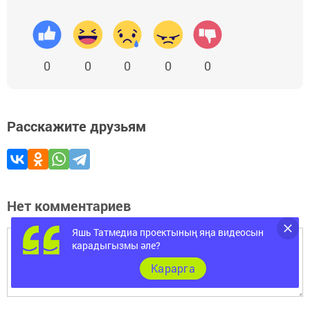
0
0
0
0
0
Расскажите друзьям
Нет комментариев
Яшь Татмедиа проектының яңа видеосын
карадыгызмы әле?
Карарга