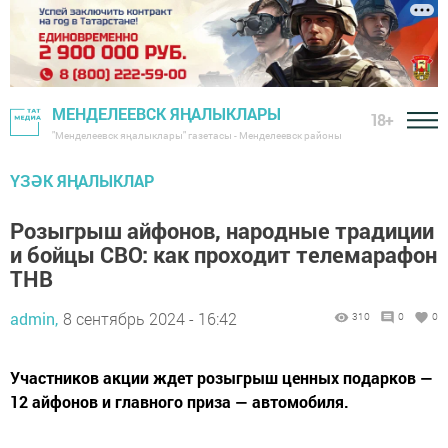
МЕНДЕЛЕЕВСК ЯҢАЛЫКЛАРЫ
18+
"Менделеевск яңалыклары" газетасы - Менделеевск районы
ҮЗӘК ЯҢАЛЫКЛАР
Розыгрыш айфонов, народные традиции
и бойцы СВО: как проходит телемарафон
ТНВ
admin,
8 сентябрь 2024 - 16:42
310
0
0
Участников акции ждет розыгрыш ценных подарков —
12 айфонов и главного приза — автомобиля.