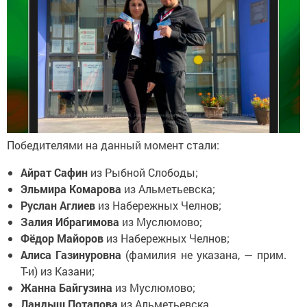
Победителями на данный момент стали:
Айрат Сафин
из Рыбной Слободы;
Эльмира Комарова
из Альметьевска;
Руслан Аглиев
из Набережных Челнов;
Залия Ибрагимова
из Муслюмово;
Фёдор Майоров
из Набережных Челнов;
Алиса Газинуровна
(фамилия не указана, — прим.
Т-и) из Казани;
Жанна Байгузина
из Муслюмово;
Ландыш Потапова
из Альметьевска.