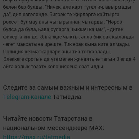
белән бер булды. "Ничек, әле карт түгел ич, авырмады
да", дип өзгәләнде. Бигрәк тә җирләргә кайтырга
рөхсәт булмау аны чыгырыннан чыгарды. "Нәрсә
булса да була, һава суларга чыккач качам", - дигән
фикергә килде. Әллә җае чыкты, әллә бик сак кыланды
- егет максатына иреште. Тик ерак кына китә алмады.
Полиция хезмәткәрләре аны тиз тоткарлады.
Элеккеге срогын да үтәмәгән җинаятьче тагын 3 елда 4
айга холык төзәтү колониясенә озатылды.
Следите за самым важным и интересным в
Telegram-канале
Татмедиа
Читайте новости Татарстана в
национальном мессенджере MАХ:
https://max.ru/tatmedia