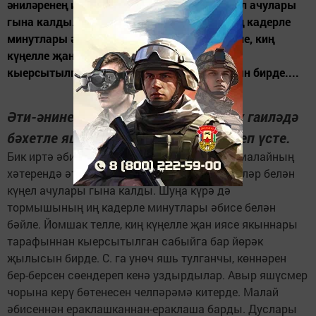
әниләренең исерек компанияләр белән күңел ачулары
гына калды. Шуңа күрә дә тормышының иң кадерле
минутлары әбисе белән бәйле. Йомшак телле, киң
күңелле җан иясе якыннары тарафыннан
кыерсытылган сабыйга бар йөрәк җылысын бирде....
Әти-әнине сайлап алмыйлар. С. тату гаиләдә
бәхетле яшәгән балалардан көнләшеп үсте.
Бик иртә әбисе карамагына тапшырылган малайның
хәтерендә әти-әниләренең исерек компанияләр белән
күңел ачулары гына калды. Шуңа күрә дә
тормышының иң кадерле минутлары әбисе белән
бәйле. Йомшак телле, киң күңелле җан иясе якыннары
тарафыннан кыерсытылган сабыйга бар йөрәк
җылысын бирде. С. га унөч яшь тулганчы, көннәрен
бер-берсен сөендереп кенә уздырдылар. Авыр яшүсмер
чорына керү бөтенесен челпәрәмә китерде. Малай
әбисеннән ераклашканнан-ераклаша барды. Дуслары