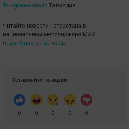
Telegram-канале
Татмедиа
Читайте новости Татарстана в
национальном мессенджере MАХ:
https://max.ru/tatmedia
Оставляйте реакции
0
0
0
0
0