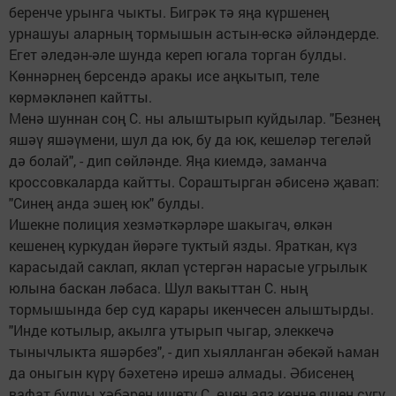
беренче урынга чыкты. Бигрәк тә яңа күршенең
урнашуы аларның тормышын астын-өскә әйләндерде.
Егет әледән-әле шунда кереп югала торган булды.
Көннәрнең берсендә аракы исе аңкытып, теле
көрмәкләнеп кайтты.
Менә шуннан соң С. ны алыштырып куйдылар. "Безнең
яшәү яшәүмени, шул да юк, бу да юк, кешеләр тегеләй
дә болай", - дип сөйләнде. Яңа киемдә, заманча
кроссовкаларда кайтты. Сораштырган әбисенә җавап:
"Синең анда эшең юк" булды.
Ишекне полиция хезмәткәрләре шакыгач, өлкән
кешенең куркудан йөрәге туктый язды. Яраткан, күз
карасыдай саклап, яклап үстергән нарасые угрылык
юлына баскан ләбаса. Шул вакыттан С. ның
тормышында бер суд карары икенчесен алыштырды.
"Инде котылыр, акылга утырып чыгар, элеккечә
тынычлыкта яшәрбез", - дип хыялланган әбекәй һаман
да оныгын күрү бәхетенә ирешә алмады. Әбисенең
вафат булуы хәбәрен ишетү С. өчен аяз көнне яшен сугу