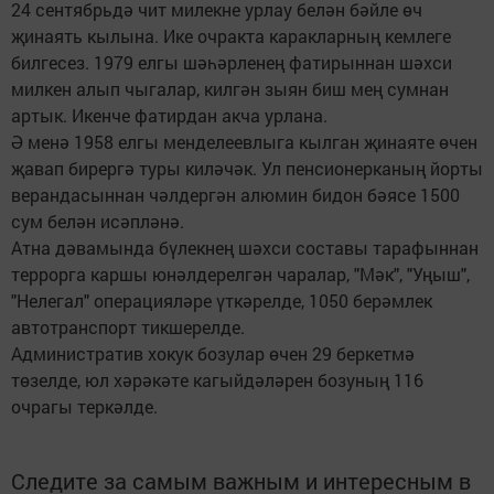
24 сентябрьдә чит милекне урлау белән бәйле өч
җинаять кылына. Ике очракта каракларның кемлеге
билгесез. 1979 елгы шәһәрленең фатирыннан шәхси
милкен алып чыгалар, килгән зыян биш мең сумнан
артык. Икенче фатирдан акча урлана.
Ә менә 1958 елгы менделеевлыга кылган җинаяте өчен
җавап бирергә туры киләчәк. Ул пенсионерканың йорты
верандасыннан чәлдергән алюмин бидон бәясе 1500
сум белән исәпләнә.
Атна дәвамында бүлекнең шәхси составы тарафыннан
террорга каршы юнәлдерелгән чаралар, "Мәк", "Уңыш",
"Нелегал" операцияләре үткәрелде, 1050 берәмлек
автотранспорт тикшерелде.
Административ хокук бозулар өчен 29 беркетмә
төзелде, юл хәрәкәте кагыйдәләрен бозуның 116
очрагы теркәлде.
Следите за самым важным и интересным в