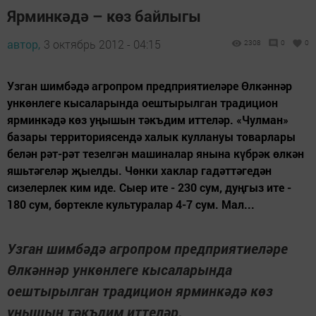
Ярминкәдә – көз байлыгы
автор,
3 октябрь 2012 - 04:15
2308
0
0
Узган шимбәдә агропром предприятиеләре Өлкәннәр
ункөнлеге кысаларында оештырылган традицион
ярминкәдә көз уңышын тәкъдим иттеләр. «Чулман»
базары территориясендә халык куллануы товарлары
белән рәт-рәт тезелгән машиналар янына күбрәк өлкән
яшьтәгеләр җыелды. Чөнки хаклар гадәттәгедән
сизелерлек ким иде. Сыер ите - 230 сум, дуңгыз ите -
180 сум, бөртекле культуралар 4-7 сум. Мал...
Узган шимбәдә агропром предприятиеләре
Өлкәннәр ункөнлеге кысаларында
оештырылган традицион ярминкәдә көз
уңышын тәкъдим иттеләр.