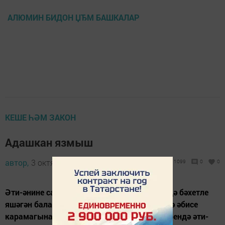
АЛЮМИН БИДОН ЏЂМ БАШКАЛАР
КЕШЕ ҺӘМ ЗАКОН
Адашкан язмыш
автор,
3 октябрь 2012 - 04:19
1099
0
0
Әти-әнине сайлап алмыйлар. С. тату гаиләдә бәхетле
яшәгән балалардан көнләшеп үсте. Бик иртә әбисе
карамагына тапшырылган малайның хәтерендә әти-