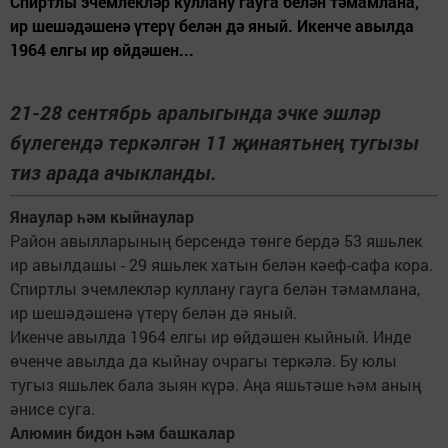
Спиртлы эчемлекләр куллану гауга белән тәмамлана,
ир шешәдәшенә үтерү белән дә яный. Икенче авылда
1964 елгы ир өйдәшен...
21-28 сентябрь аралыгында эчке эшләр
бүлегендә теркәлгән 11 җинаятьнең тугызы
тиз арада ачыкланды.
Янаулар һәм кыйнаулар
Район авылларының берсендә төнге бердә 53 яшьлек
ир авылдашы - 29 яшьлек хатын белән кәеф-сафа кора.
Спиртлы эчемлекләр куллану гауга белән тәмамлана,
ир шешәдәшенә үтерү белән дә яный.
Икенче авылда 1964 елгы ир өйдәшен кыйный. Инде
өченче авылда да кыйнау очрагы теркәлә. Бу юлы
тугыз яшьлек бала зыян күрә. Аңа яшьтәше һәм аның
әнисе суга.
Алюмин бидон һәм башкалар