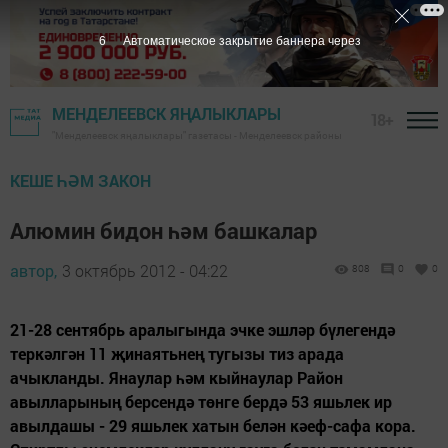
5
Автоматическое закрытие баннера через
МЕНДЕЛЕЕВСК ЯҢАЛЫКЛАРЫ
18+
"Менделеевск яңалыклары" газетасы - Менделеевск районы
КЕШЕ ҺӘМ ЗАКОН
Алюмин бидон һәм башкалар
автор,
3 октябрь 2012 - 04:22
808
0
0
21-28 сентябрь аралыгында эчке эшләр бүлегендә
теркәлгән 11 җинаятьнең тугызы тиз арада
ачыкланды. Янаулар һәм кыйнаулар Район
авылларының берсендә төнге бердә 53 яшьлек ир
авылдашы - 29 яшьлек хатын белән кәеф-сафа кора.