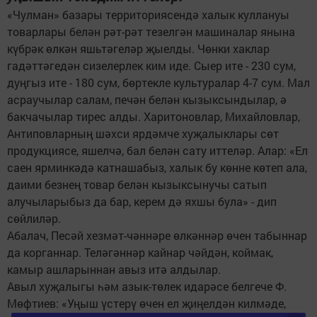
«Чулман» базары территориясендә халык куллануы
товарлары белән рәт-рәт тезелгән машиналар янына
күбрәк өлкән яшьтәгеләр җыелды. Чөнки хаклар
гадәттәгедән сизелерлек ким иде. Сыер ите - 230 сум,
дуңгыз ите - 180 сум, бөртекле культуралар 4-7 сум. Мал
асраучылар салам, печән белән кызыксындылар, ә
бакчачылар тирес алды. Харитоновлар, Михайловлар,
Антиповларның шәхси ярдәмче хуҗалыклары сөт
продукциясе, яшелчә, бал белән сату иттеләр. Алар: «Ел
саен ярминкәдә катнашабыз, халык бу көнне көтеп ала,
даими безнең товар белән кызыксынучы сатып
алучыларыбыз да бар, керем дә яхшы була» - дип
сөйлиләр.
Абалач, Песәй хезмәт-чәннәре өлкәннәр өчен табыннар
да корганнар. Теләгәннәр кайнар чәйдән, коймак,
камыр ашларыннан авыз итә алдылар.
Авыл хуҗалыгы һәм азык-төлек идарәсе белгече Ф.
Мөфтиев: «Уңыш үстерү өчен ел җиңелдән килмәде,