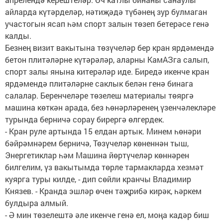
айларда күтәрделәр, нәтиҗәдә түбәнең зур булмаган
участогын ясап һәм спорт залын төзеп бетерәсе генә
калды.
Безнең визит вакытына төзүчеләр бер кран ярдәмендә
бетон плитәләрне күтәрәләр, аларны КамАЗга салып,
спорт залы янына китерәләр иде. Биредә икенче кран
ярдәмендә плитәләрне саклык белән генә бинага
салалар. Беренчеләре төзелеш материалы төяргә
машина көткән арада, без һөнәрләренең үзенчәлекләре
турында берничә сорау бирергә өлгердек.
- Кран руле артында 15 елдан артык. Минем һөнәри
бәйрәмнәрем берничә, Төзүчеләр көненнән тыш,
Энергетиклар һәм Машина йөртүчеләр көннәрен
билгелим, үз вакытымда төрле тармакларда хезмәт
куярга туры килде, - дип сөйли кранчы Владимир
Князев. - Кранда эшләр өчен тәҗрибә кирәк, һәркем
булдыра алмый.
- Ә мин төзелештә әле икенче генә ел, моңа кадәр биш