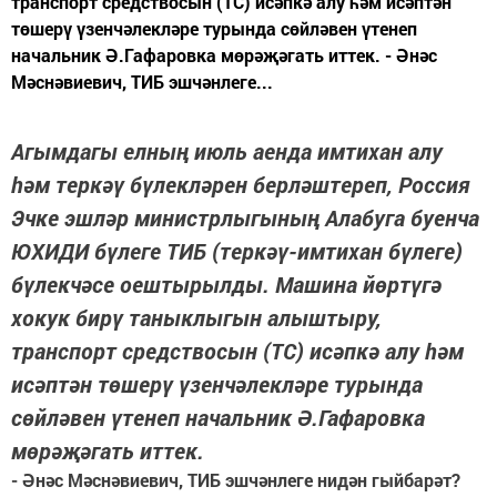
транспорт средствосын (ТС) исәпкә алу һәм исәптән
төшерү үзенчәлекләре турында сөйләвен үтенеп
начальник Ә.Гафаровка мөрәҗәгать иттек. - Әнәс
Мәснәвиевич, ТИБ эшчәнлеге...
Агымдагы елның июль аенда имтихан алу
һәм теркәү бүлекләрен берләштереп, Россия
Эчке эшләр министрлыгының Алабуга буенча
ЮХИДИ бүлеге ТИБ (теркәү-имтихан бүлеге)
бүлекчәсе оештырылды. Машина йөртүгә
хокук бирү таныклыгын алыштыру,
транспорт средствосын (ТС) исәпкә алу һәм
исәптән төшерү үзенчәлекләре турында
сөйләвен үтенеп начальник Ә.Гафаровка
мөрәҗәгать иттек.
- Әнәс Мәснәвиевич, ТИБ эшчәнлеге нидән гыйбарәт?