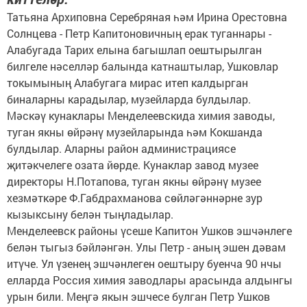
Татьяна Архиповна Серебряная һәм Ирина Орестовна
Солнцева - Петр Капитоновичның ерак туганнары -
Алабугада Тарих елына багышлап оештырылган
билгеле нәселләр балында катнаштылар, Ушковлар
токымының Алабугага мирас итеп калдырган
биналарны карадылар, музейларда булдылар.
Мәскәү кунаклары Менделеевскида химия заводы,
туган якны өйрәнү музейларында һәм Кокшанда
булдылар. Аларны район администрациясе
җитәкчелеге озата йөрде. Кунаклар завод музее
директоры Н.Потапова, туган якны өйрәнү музее
хезмәткәре Ф.Габдрахманова сөйләгәннәрне зур
кызыксыну белән тыңладылар.
Менделеевск районы үсеше Капитон Ушков эшчәнлеге
белән тыгыз бәйләнгән. Улы Петр - аның эшен дәвам
итүче. Ул үзенең эшчәнлеген оештыру буенча 90 нчы
елларда Россия химия заводлары арасында алдынгы
урын били. Меңгә якын эшчесе булган Петр Ушков