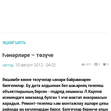
ҖӘМГЫЯТЬ
Һөнәрләре – төзүче
автор,
10 август 2012 - 04:32
2011
0
0
Якшәмбе көнне төзүчеләр һөнәри бәйрәмнәрен
билгелиләр. Бу дата алдыннан без шәһәрнең төзелеш
объектларының берсен - подряд оешмасы Л.Карпов
исемендәге химзавод булган 1 нче мәктәп янкормасын
карадык. Ремонт-төзелеш һәм монтажлау эшләре цехы
районда иң көчлеләрдән берсе. Белгечләр беренче елын