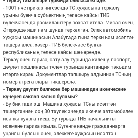
- Теркәү гамәлләре турында сөйләсәгез иде.
- 1001 нче приказ нигезендә ТС хуҗасына теркәлү
урыны буенча субъектның теләсә кайсы ТИБ
бүлекчәсендә рәсмиләштерү рөхсәт ителә. Мисал өчен,
Әгерҗедә яши һәм шунда теркәлгән. Элек автомобиль
хуҗасы машинасын Алабугада гына терки һәм исәптән
төшерә алса, хәзер - ТИБ бүлекчәсе булган
республиканың теләсә кайсы шәһәрендә.
Теркәү өчен гариза, сату-алу турында килешү, паспорт,
дәүләт пошлинасы түләү турында квитанция тәкъдим
итәргә кирәк. Документлар тапшыру алдыннан ТСның
номер агрегатлары тикшерелә.
- Теркәү дәүләт билгесен бер машинадан икенчесенә
күчереп саклап калып буламы?
- Бу бик гади эш. Машина хуҗасы ТСны исәптән
төшергәннән соң 30 тәүлек эчендә икенче автомобилен
исәпкә куярга тиеш. Бу турыда ТИБ начальнигы
исеменә гариза языла. Бүгенге көндә гражданнарга
уңайлы булсын өчен, элеккеге хуҗасын исәптән