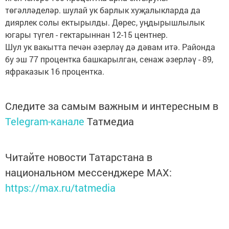
төгәлләделәр. шулай ук барлык хуҗалыкларда да
диярлек солы ектырылды. Дөрес, уңдырышлылык
югары түгел - гектарыннан 12-15 центнер.
Шул ук вакытта печән әзерләү дә дәвам итә. Районда
бу эш 77 процентка башкарылган, сенаж әзерләү - 89,
яфраказык 16 процентка.
Следите за самым важным и интересным в
Telegram-канале
Татмедиа
Читайте новости Татарстана в
национальном мессенджере MАХ:
https://max.ru/tatmedia