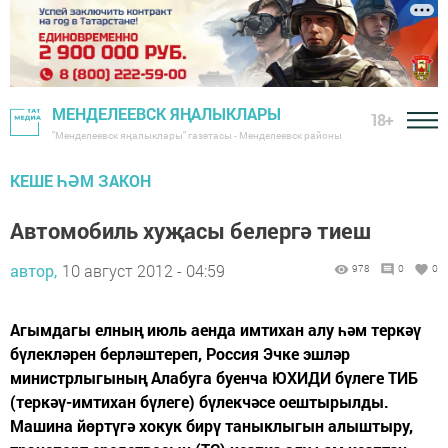
МЕНДЕЛЕЕВСК ЯҢАЛЫКЛАРЫ
18+
"Менделеевск яңалыклары" газетасы - Менделеевск районы
КЕШЕ ҺӘМ ЗАКОН
Автомобиль хуҗасы белергә тиеш
автор,
10 август 2012 - 04:59
978
0
0
Агымдагы елның июль аенда имтихан алу һәм теркәү
бүлекләрен берләштереп, Россия Эчке эшләр
министрлыгының Алабуга буенча ЮХИДИ бүлеге ТИБ
(теркәү-имтихан бүлеге) бүлекчәсе оештырылды.
Машина йөртүгә хокук бирү таныклыгын алыштыру,