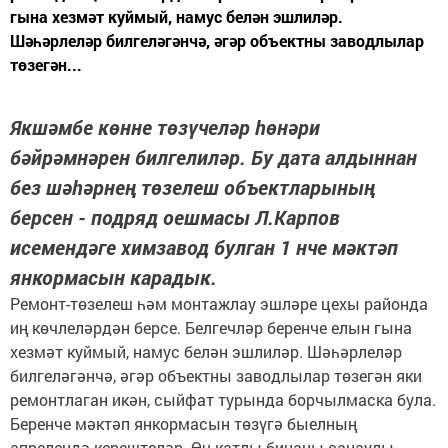
гына хезмәт куймый, намус белән эшлиләр.
Шәһәрлеләр билгеләгәнчә, әгәр объектны заводлылар
төзегән...
Якшәмбе көнне төзүчеләр һөнәри
бәйрәмнәрен билгелиләр. Бу дата алдыннан
без шәһәрнең төзелеш объектларының
берсен - подряд оешмасы Л.Карпов
исемендәге химзавод булган 1 нче мәктәп
янкормасын карадык.
Ремонт-төзелеш һәм монтажлау эшләре цехы районда
иң көчлеләрдән берсе. Белгечләр беренче елын гына
хезмәт куймый, намус белән эшлиләр. Шәһәрлеләр
билгеләгәнчә, әгәр объектны заводлылар төзегән яки
ремонтлаган икән, сыйфат турында борчылмаска була.
Беренче мәктәп янкормасын төзүгә быелның
апрелендә керештеләр. Өч катлы бинаны санаулы