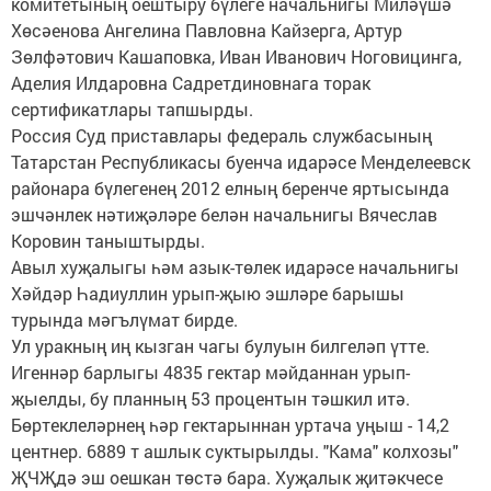
комитетының оештыру бүлеге начальнигы Миләүшә
Хөсәенова Ангелина Павловна Кайзерга, Артур
Зөлфәтович Кашаповка, Иван Иванович Ноговицинга,
Аделия Илдаровна Садретдиновнага торак
сертификатлары тапшырды.
Россия Суд приставлары федераль службасының
Татарстан Республикасы буенча идарәсе Менделеевск
районара бүлегенең 2012 елның беренче яртысында
эшчәнлек нәтиҗәләре белән начальнигы Вячеслав
Коровин таныштырды.
Авыл хуҗалыгы һәм азык-төлек идарәсе начальнигы
Хәйдәр Һадиуллин урып-җыю эшләре барышы
турында мәгълүмат бирде.
Ул уракның иң кызган чагы булуын билгеләп үтте.
Игеннәр барлыгы 4835 гектар мәйданнан урып-
җыелды, бу планның 53 процентын тәшкил итә.
Бөртеклеләрнең һәр гектарыннан уртача уңыш - 14,2
центнер. 6889 т ашлык суктырылды. "Кама" колхозы"
ҖЧҖдә эш оешкан төстә бара. Хуҗалык җитәкчесе