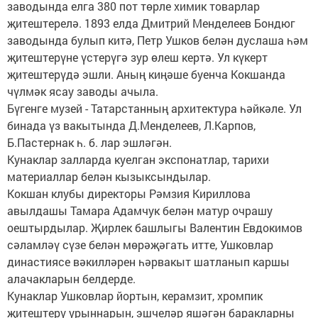
заводында елга 380 пот төрле химик товарлар
җитештерелә. 1893 елда Дмитрий Менделеев Бондюг
заводында булып китә, Петр Ушков белән дуслаша һәм
җитештерүне үстерүгә зур өлеш кертә. Ул күкерт
җитештерүдә эшли. Аның киңәше буенча Кокшанда
чүлмәк ясау заводы ачыла.
Бүгенге музей - Татарстанның архитектура һәйкәле. Ул
бинада үз вакытында Д.Менделеев, Л.Карпов,
Б.Пастернак һ. б. лар эшләгән.
Кунаклар залларда куелган экспонатлар, тарихи
материаллар белән кызыксындылар.
Кокшан клубы директоры Рәмзия Кириллова
авылдашы Тамара Адамчук белән матур очрашу
оештырдылар. Җирлек башлыгы Валентин Евдокимов
сәламләү сүзе белән мөрәҗәгать итте, Ушковлар
династиясе вәкилләрен һәрвакыт шатланып каршы
алачакларын белдерде.
Кунаклар Ушковлар йортын, керамзит, хромпик
җитештерү урыннарын, эшчеләр яшәгән баракларны