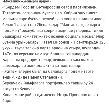
«Мәктәпкә җыенырга ярдәм»
- "Бердәм Россия" Бөтенроссия сәяси партиясенең
Татарстан региональ бүлеге һәм Хәйрия эшчәнлеге
мәсьәләләре буенча республика советы инициативасы
белән 1 августтан 25енә кадәр "Мәктәпкә җыенырга
ярдәм ит" республика хәйрия акциясе үткәрелә, - диде
башкарма комитет җитәкчесенең социаль мәсьәләләр
буенча урынбасары Павел Миронов. - 1 сентябрьдә 320
укучы тәүге тапкыр парта арасына утыра, шулардан
147е - аз керемле һәм күп балалы гаиләләрдән.
Һәр елны предприятиеләр, оешмалар һәм шәхси
эшмәкәрләр акциядә актив катнаштылар.
- Җитәкчеләрне быел да балаларга ярдәм итәргә
өндим, - диде Павел Степанович.
Беренче сыйныфларга портфельләр тапшыру 24
августта булачак.
Киңәшмәне район җитәкчесе Игорь Привалов алып
барды.