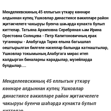
Менделеевскиның 45 еллыгын үткәрү көннәре
алдыннан купец Ушковлар династиясе вәкилләре район
җитәкчелеге чакыруы буенча шәһәрдә кунакта булып
киттеләр. Татьяна Архиповна Серебряная һәм Ирина
Орестовна Солнцева - Петр Капитоновичның ерак
туганнары - Алабугада Тарих елына багышлап
оештырылган билгеле нәселләр балында катнаштылар,
Ушковлар токымының Алабугага мирас итеп
калдырган биналарны карадылар, музейларда
булдылар....
Менделеевскиның 45 еллыгын үткәрү
көннәре алдыннан купец Ушковлар
династиясе вәкилләре район җитәкчелеге
чакыруы буенча шәһәрдә кунакта булып
киттеләр.