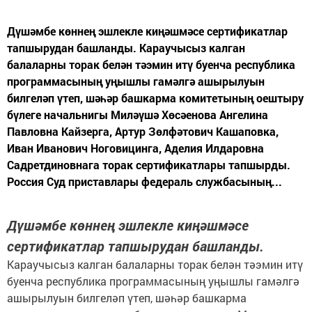
Дүшәмбе көннең эшлекле киңәшмәсе сертификатлар
тапшырудан башланды. Караучысыз калган
балаларны торак белән тәэмин итү буенча республика
программасының уңышлы гамәлгә ашырылуын
билгеләп үтеп, шәһәр башкарма комитетының оештыру
бүлеге начальнигы Миләүшә Хөсәенова Ангелина
Павловна Кайзерга, Артур Зөлфәтович Кашаповка,
Иван Иванович Ноговицинга, Аделия Илдаровна
Садретдиновнага торак сертификатлары тапшырды.
Россия Суд приставлары федераль службасының...
Дүшәмбе көннең эшлекле киңәшмәсе
сертификатлар тапшырудан башланды.
Караучысыз калган балаларны торак белән тәэмин итү
буенча республика программасының уңышлы гамәлгә
ашырылуын билгеләп үтеп, шәһәр башкарма