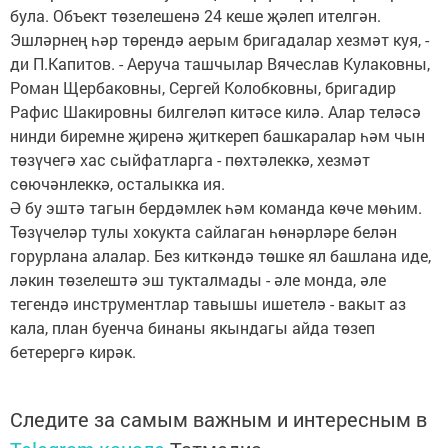
була. Объект төзелешенә 24 кеше җәлеп ителгән.
Эшләрнең һәр төрендә аерым бригадалар хезмәт куя, -
ди П.Капитов. - Аеруча ташчылар Вячеслав Кулаковны,
Роман Щербаковны, Сергей Колобковны, бригадир
Рафис Шакировны билгеләп китәсе килә. Алар теләсә
нинди биремне җиренә җиткереп башкаралар һәм чын
төзүчегә хас сыйфатларга - пөхтәлеккә, хезмәт
сөючәнлеккә, осталыкка ия.
Ә бу эштә тагын бердәмлек һәм команда көче мөһим.
Төзүчеләр тулы хокукта сайлаган һөнәрләре белән
горурлана алалар. Без киткәндә төшке ял башлана иде,
ләкин төзелештә эш тукталмады - әле монда, әле
тегендә инструментлар тавышы ишетелә - вакыт аз
кала, план буенча бинаны якындагы айда төзеп
бетерергә кирәк.
Следите за самым важным и интересным в