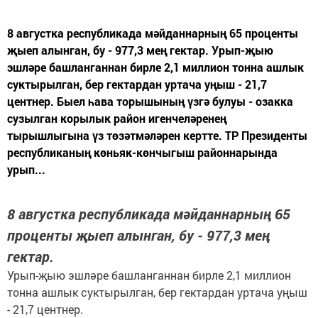
8 августка республикада мәйданнарның 65 проценты
җыеп алынган, бу - 977,3 мең гектар. Урып-җыю
эшләре башланганнан бирле 2,1 миллион тонна ашлык
суктырылган, бер гектардан уртача уңыш - 21,7
центнер. Быел һава торышының үзгә булуы - озакка
сузылган корылык район игенчеләренең
тырышлыгына үз төзәтмәләрен кертте. ТР Президенты
республиканың көньяк-көнчыгыш районнарында
урып...
8 августка республикада мәйданнарның 65
проценты җыеп алынган, бу - 977,3 мең
гектар.
Урып-җыю эшләре башланганнан бирле 2,1 миллион
тонна ашлык суктырылган, бер гектардан уртача уңыш
- 21,7 центнер.