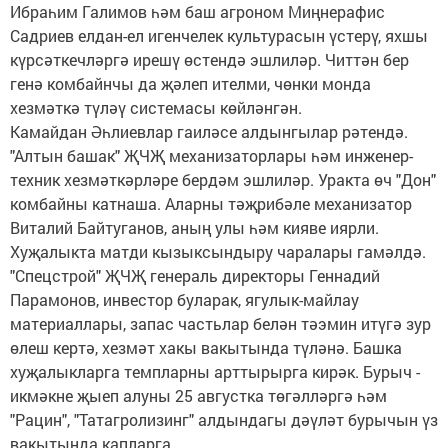
Ибраһим Галимов һәм баш агроном Миңнерафис
Садриев елдан-ел игенчелек культурасын үстерү, яхшы
күрсәткечләргә ирешү өстендә эшлиләр. Читтән бер
генә комбайнчы да җәлеп ителми, чөнки монда
хезмәткә түләү системасы көйләнгән.
Камайдан Әһлиевлар гаиләсе алдынгылар рәтендә.
"Алтын башак" ҖЧҖ механизаторлары һәм инженер-
техник хезмәткәрләре бердәм эшлиләр. Уракта өч "Дон"
комбайны катнаша. Аларны тәҗрибәле механизатор
Виталий Байтуганов, аның улы һәм кияве иярли.
Хуҗалыкта матди кызыксындыру чаралары гамәлдә.
"Спецстрой" ҖЧҖ генераль директоры Геннадий
Парамонов, инвестор буларак, ягулык-майлау
материаллары, запас частьлар белән тәэмин итүгә зур
өлеш кертә, хезмәт хакы вакытында түләнә. Башка
хуҗалыкларга темпларны арттырырга кирәк. Бурыч -
икмәкне җыеп алуны 25 августка төгәлләргә һәм
"Рацин", "Татагролизинг" алдындагы дәүләт бурычын үз
вакытында капларга.