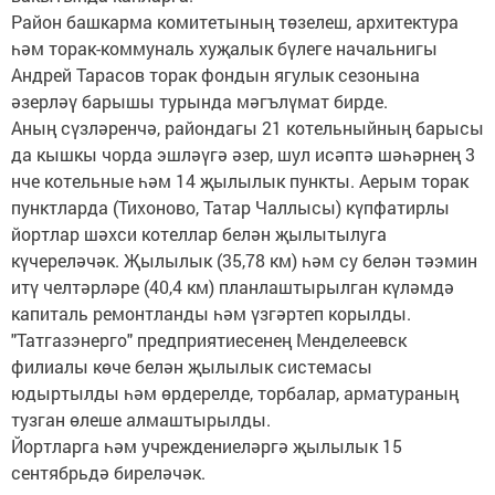
Район башкарма комитетының төзелеш, архитектура
һәм торак-коммуналь хуҗалык бүлеге начальнигы
Андрей Тарасов торак фондын ягулык сезонына
әзерләү барышы турында мәгълүмат бирде.
Аның сүзләренчә, райондагы 21 котельныйның барысы
да кышкы чорда эшләүгә әзер, шул исәптә шәһәрнең 3
нче котельные һәм 14 җылылык пункты. Аерым торак
пунктларда (Тихоново, Татар Чаллысы) күпфатирлы
йортлар шәхси котеллар белән җылытылуга
күчереләчәк. Җылылык (35,78 км) һәм су белән тәэмин
итү челтәрләре (40,4 км) планлаштырылган күләмдә
капиталь ремонтланды һәм үзгәртеп корылды.
"Татгазэнерго" предприятиесенең Менделеевск
филиалы көче белән җылылык системасы
юдыртылды һәм өрдерелде, торбалар, арматураның
тузган өлеше алмаштырылды.
Йортларга һәм учреждениеләргә җылылык 15
сентябрьдә биреләчәк.