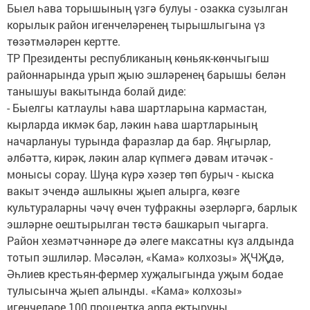
Быел һава торышының үзгә булуы - озакка сузылган
корылык район игенчеләренең тырышлыгына үз
төзәтмәләрен кертте.
ТР Президенты республиканың көньяк-көнчыгыш
районнарында урып җыю эшләренең барышы белән
танышуы вакытында болай диде:
- Быелгы катлаулы һава шартларына кармастан,
кырларда икмәк бар, ләкин һава шартларының
начарлануы турында фаразлар да бар. Яңгырлар,
әлбәттә, кирәк, ләкин алар күпмегә дәвам итәчәк -
монысы сорау. Шуңа күрә хәзер төп бурыч - кыска
вакыт эчендә ашлыкны җыеп алырга, көзге
культураларны чәчү өчен туфракны әзерләргә, барлык
эшләрне оештырылган төстә башкарып чыгарга.
Район хезмәтчәннәре дә әлеге максатны күз алдында
тотып эшлиләр. Мәсәлән, «Кама» колхозы» ҖЧҖдә,
Әһлиев крестьян-фермер хуҗалыгында уҗым бодае
тулысынча җыеп алынды. «Кама» колхозы»
игенчеләре 100 процентка арпа ектыруны