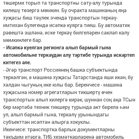
төшерми торып та транспортны сату-алу турында
килешү төзергә мөмкин. Бу очракта машинаның яңа
хуҗасы биш тәүлек эчендә транспортын теркәү-
имтихан бүлегендә исәпкә куярга тиеш. Бу автоматик
рәвештә эшләнә, иске теркәү билгеләрен саклап калу
мөмкинлеге бар.
- Исәпкә куелган регионга алып бармый гына
автомобильне теркәүдән алу тәртибе турында искәртеп
китегез әле.
- Әгәр транспорт Россиянең башка субъектында
теркәлгән, ә машина хуҗасы Татарстанда яши икән, бу
хәлдән чыгуның ике юлы бар. Беренчесе - машина
хуҗасына номер агрегатларын тикшертү өчен
транспортын алып килергә кирәк, шуннан соң аңа ТСын
бер мәртәбә техник тикшерү турында акт бирелә һәм
ул, алып бармый гына, теркәлү урынындагы
субъекттан исәптән алырга хокуклы.
Икенчесе: транспортка барлык документларны
тәкъдим итәргә, ТИБ хезмәткәрләренә автомобиль