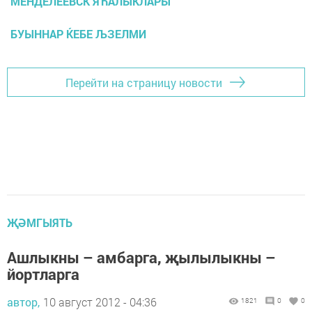
МЕНДЕЛЕЕВСК ЯЋАЛЫКЛАРЫ
БУЫННАР ЌЕБЕ ЉЗЕЛМИ
Перейти на страницу новости
ҖӘМГЫЯТЬ
Ашлыкны – амбарга, җылылыкны –
йортларга
автор,
10 август 2012 - 04:36
1821
0
0