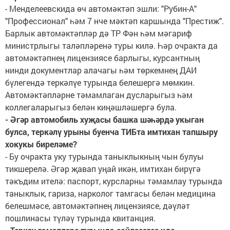
- Менделеевскида өч автомәктәп эшли: "Рубин-А"
"Профессионал" һәм 7 нче мәктәп каршында "Престиж".
Барлык автомәктәпләр дә ТР Фән һәм мәгариф
министрлыгы таләпләренә туры килә. Һәр очракта да
автомәктәпнең лицензиясе барлыгы, курсантның
нинди документлар алачагы һәм төркемнең ДАИ
бүлегендә теркәлүе турында белешергә мөмкин.
Автомәктәпләрне тәмамлаган дусларыгыз һәм
коллегаларыгыз белән киңәшләшергә була.
- Әгәр автомобиль хуҗасы башка шәһәрдә укыган
булса, теркәлү урыны буенча ТИБта имтихан тапшыру
хокукы биреләме?
- Бу очракта уку турында таныклыкның чын булуы
тикшерелә. Әгәр җавап уңай икән, имтихан бирүгә
тәкъдим ителә: паспорт, курсларны тәмамлау турында
таныклык, гариза, нарколог тамгасы белән медицина
белешмәсе, автомәктәпнең лицензиясе, дәүләт
пошлинасы түләү турында квитанция.