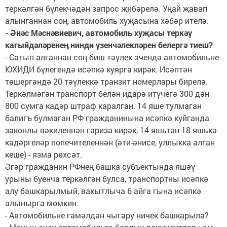
теркәлгән бүлекчәдән запрос җибәрелә. Уңай җавап
алынганнан соң, автомобиль хуҗасына хәбәр ителә.
- Әнәс Мәснәвиевич, автомобиль хуҗасы теркәү
кагыйдәләренең нинди үзенчәлекләрен белергә тиеш?
- Сатып алганнан соң биш тәүлек эчендә автомобильне
ЮХИДИ бүлегендә исәпкә куярга кирәк. Исәптән
төшергәндә 20 тәүлеккә транзит номерлары бирелә.
Теркәлмәгән транспорт белән идарә итүчегә 300 дән
800 сумга кадәр штраф каралган. 14 яше тулмаган
балигъ булмаган РФ гражданинына исәпкә куйганда
законлы вәкиленнән гариза кирәк, 14 яшьтән 18 яшькә
кадәргеләр попечителеннән (әти-әнисе, уллыкка алган
кеше) - язма рөхсәт.
Әгәр гражданин РФнең башка субъектында яшәү
урыны буенча теркәлгән булса, транспортны исәпкә
алу башкарылмый, вакытлыча 6 айга гына исәпкә
алынырга мөмкин.
- Автомобильне гамәлдән чыгару ничек башкарыла?