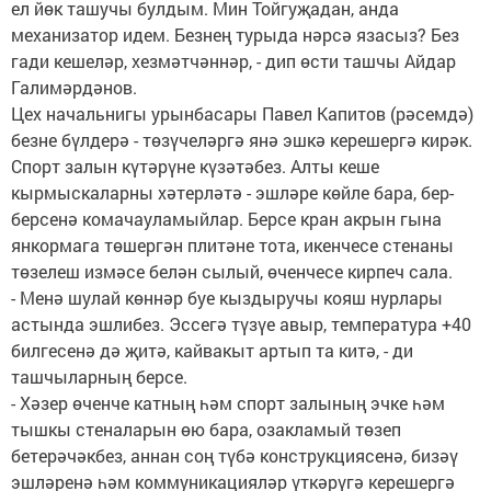
ел йөк ташучы булдым. Мин Тойгуҗадан, анда
механизатор идем. Безнең турыда нәрсә язасыз? Без
гади кешеләр, хезмәтчәннәр, - дип өсти ташчы Айдар
Галимәрдәнов.
Цех начальнигы урынбасары Павел Капитов (рәсемдә)
безне бүлдерә - төзүчеләргә янә эшкә керешергә кирәк.
Спорт залын күтәрүне күзәтәбез. Алты кеше
кырмыскаларны хәтерләтә - эшләре көйле бара, бер-
берсенә комачауламыйлар. Берсе кран акрын гына
янкормага төшергән плитәне тота, икенчесе стенаны
төзелеш измәсе белән сылый, өченчесе кирпеч сала.
- Менә шулай көннәр буе кыздыручы кояш нурлары
астында эшлибез. Эссегә түзүе авыр, температура +40
билгесенә дә җитә, кайвакыт артып та китә, - ди
ташчыларның берсе.
- Хәзер өченче катның һәм спорт залының эчке һәм
тышкы стеналарын өю бара, озакламый төзеп
бетерәчәкбез, аннан соң түбә конструкциясенә, бизәү
эшләренә һәм коммуникацияләр үткәрүгә керешергә