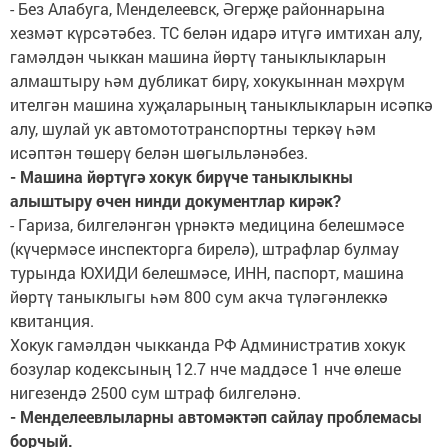
- Без Алабуга, Менделеевск, Әгерҗе районнарына
хезмәт күрсәтәбез. ТС белән идарә итүгә имтихан алу,
гамәлдән чыккан машина йөртү таныклыкларын
алмаштыру һәм дубликат бирү, хокукыннан мәхрүм
ителгән машина хуҗаларының таныклыкларын исәпкә
алу, шулай ук автомототранспортны теркәү һәм
исәптән төшерү белән шөгыльләнәбез.
- Машина йөртүгә хокук бирүче таныклыкны
алыштыру өчен нинди документлар кирәк?
- Гариза, билгеләнгән үрнәктә медицина белешмәсе
(күчермәсе инспекторга бирелә), штрафлар булмау
турында ЮХИДИ белешмәсе, ИНН, паспорт, машина
йөртү таныклыгы һәм 800 сум акча түләгәнлеккә
квитанция.
Хокук гамәлдән чыкканда РФ Административ хокук
бозулар кодексының 12.7 нче маддәсе 1 нче өлеше
нигезендә 2500 сум штраф билгеләнә.
- Менделеевлыларны автомәктәп сайлау проблемасы
борчый.