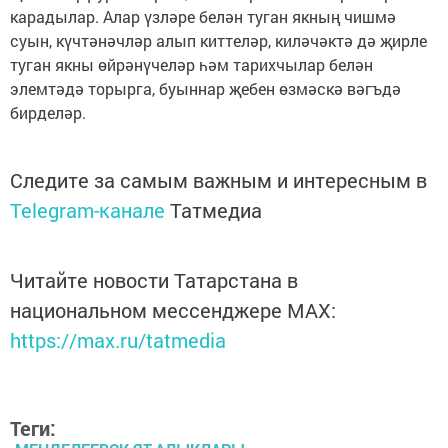
карадылар. Алар үзләре белән туган якның чишмә
суын, күчтәнәчләр алып киттеләр, киләчәктә дә җирле
туган якны өйрәнүчеләр һәм тарихчылар белән
элемтәдә торырга, буыннар җебен өзмәскә вәгъдә
бирделәр.
Следите за самым важным и интересным в
Telegram-канале
Татмедиа
Читайте новости Татарстана в
национальном мессенджере MАХ:
https://max.ru/tatmedia
Теги: