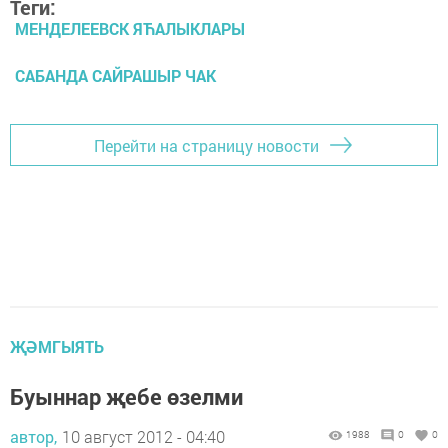
Теги:
МЕНДЕЛЕЕВСК ЯЋАЛЫКЛАРЫ
САБАНДА САЙРАШЫР ЧАК
Перейти на страницу новости
ҖӘМГЫЯТЬ
Буыннар җебе өзелми
автор,
10 август 2012 - 04:40
1988
0
0