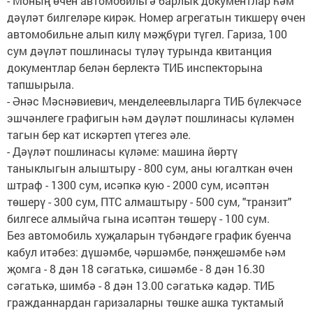
- Моның өчен автомобильгә барлык документлар һәм
дәүләт билгеләре кирәк. Номер агрегатын тикшерү өчен
автомобильне алып килү мәҗбүри түгел. Гариза, 100
сум дәүләт пошлинасы түләү турында квитанция
документлар белән берлектә ТИБ инспекторына
тапшырыла.
- Әнәс Мәснәвиевич, менделеевлыларга ТИБ бүлекчәсе
эшчәнлеге графигын һәм дәүләт пошлинасы күләмен
тагын бер кат искәртеп үтегез әле.
- Дәүләт пошлинасы күләме: машина йөртү
таныклыгын алыштыру - 800 сум, аны югалткан өчен
штраф - 1300 сум, исәпкә кую - 2000 сум, исәптән
төшерү - 300 сум, ПТС алмаштыру - 500 сум, "транзит"
билгесе алмыйча гына исәптән төшерү - 100 сум.
Без автомобиль хуҗаларын түбәндәге график буенча
кабул итәбез: дүшәмбе, чәршәмбе, пәнҗешәмбе һәм
җомга - 8 дән 18 сәгатькә, сишәмбе - 8 дән 16.30
сәгатькә, шимбә - 8 дән 13.00 сәгатькә кадәр. ТИБ
гражданнардан гаризаларны төшке ашка туктамый