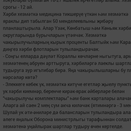
срогы - 12 ай.
Хәрби хезмәткә медицина тикшерүе үткән һәм хезмәткә
яраклы дип табылган 50 менделеевлыны җибәрү
планлаштырыла. Алар Үзәк, Көнбатыш һәм Көньяк хәрб
округларында бурычларын үтәячәк. Хезмәткә
чакырылучыларның кырык проценты Балтыйк һәм Кара
диңгез хәрби флотларын тулыландырачак.
- Соңгы елларда дәүләт Кораллы көчләрне ныгытуга, ар
хезмәтенең абруен арттыруга, хәрбиләргә лаеклы шартл
тудыруга зур игътибар бирә. Яңа чакырылышларны бу п
нәрсәләр көтә?
- Элеккеге кебек үк, хезмәткә китүче егетләр җыелу пунк
ук хәрби киемнәр, беренче кирәк-ярак әйберләре белән
"чакырылучы комплектлары" һәм банк карталары алачак
Аларга ай саен 2 мең сум акча киләчәк (ятимнәргә - 3 мең
Шулай ук әти-әниләре дә балансларын тулыландыра ала 
әлеге яңалык Оборона министрлыгы тарафыннан солда
хезмәтенә уңайлырак шартлар тудыру өчен кертелде.