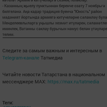
- Казанның җыелу пунктыннан беренче озату 7 ноябрьгә
билгеләнә. Аңа кадәр традиция буенча "Юность" район
мәдәният йортында армиягә китүчеләрне сәламләү була
Менделеевлыларга уңышлы хезмәт итүләрен, сәламәтле
иминлек, Ватанны саклау бурычын намус белән үтәүләр
телим.
Следите за самым важным и интересным в
Telegram-канале
Татмедиа
Читайте новости Татарстана в национальном
мессенджере MАХ:
https://max.ru/tatmedia
Теги: