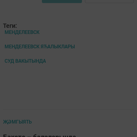
Теги:
МЕНДЕЛЕЕВСК
МЕНДЕЛЕЕВСК ЯЋАЛЫКЛАРЫ
СУД ВАКЫТЫНДА
ҖӘМГЫЯТЬ
Бәхете – балаларында