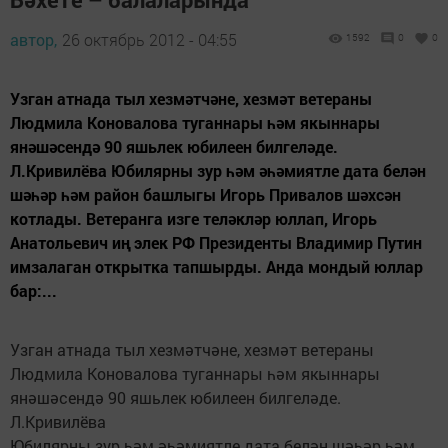
автор,
26 октябрь 2012 - 04:55
1592
0
0
Узган атнада тыл хезмәтчәне, хезмәт ветераны
Людмила Коновалова туганнары һәм якыннары
янәшәсендә 90 яшьлек юбилеен билгеләде.
Л.Кривилёва Юбилярны зур һәм әһәмиятле дата белән
шәһәр һәм район башлыгы Игорь Привалов шәхсән
котлады. Ветеранга изге теләкләр юллап, Игорь
Анатольевич иң элек РФ Президенты Владимир Путин
имзалаган открытка тапшырды. Анда мондый юллар
бар:...
Узган атнада тыл хезмәтчәне, хезмәт ветераны
Людмила Коновалова туганнары һәм якыннары
янәшәсендә 90 яшьлек юбилеен билгеләде.
Л.Кривилёва
Юбилярны зур һәм әһәмиятле дата белән шәһәр һәм