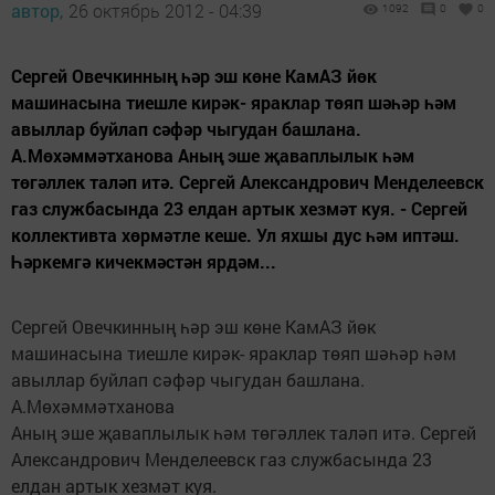
автор,
26 октябрь 2012 - 04:39
1092
0
0
Сергей Овечкинның һәр эш көне КамАЗ йөк
машинасына тиешле кирәк- яраклар төяп шәһәр һәм
авыллар буйлап сәфәр чыгудан башлана.
А.Мөхәммәтханова Аның эше җаваплылык һәм
төгәллек таләп итә. Сергей Александрович Менделеевск
газ службасында 23 елдан артык хезмәт куя. - Сергей
коллективта хөрмәтле кеше. Ул яхшы дус һәм иптәш.
Һәркемгә кичекмәстән ярдәм...
Сергей Овечкинның һәр эш көне КамАЗ йөк
машинасына тиешле кирәк- яраклар төяп шәһәр һәм
авыллар буйлап сәфәр чыгудан башлана.
А.Мөхәммәтханова
Аның эше җаваплылык һәм төгәллек таләп итә. Сергей
Александрович Менделеевск газ службасында 23
елдан артык хезмәт куя.