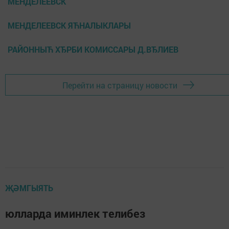
МЕНДЕЛЕЕВСК
МЕНДЕЛЕЕВСК ЯЋНАЛЫКЛАРЫ
РАЙОННЫЋ ХЂРБИ КОМИССАРЫ Д.ВЂЛИЕВ
Перейти на страницу новости
ҖӘМГЫЯТЬ
юлларда иминлек телибез