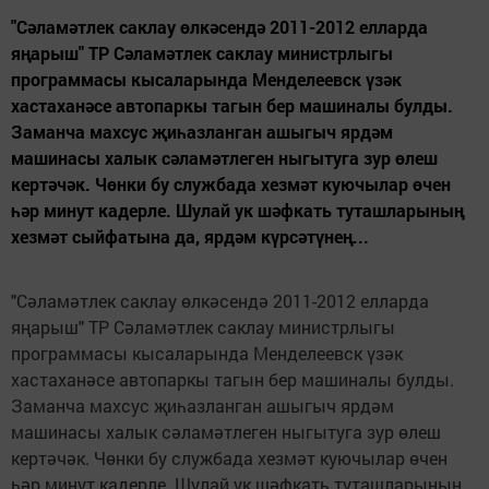
"Сәламәтлек саклау өлкәсендә 2011-2012 елларда
яңарыш" ТР Сәламәтлек саклау министрлыгы
программасы кысаларында Менделеевск үзәк
хастаханәсе автопаркы тагын бер машиналы булды.
Заманча махсус җиһазланган ашыгыч ярдәм
машинасы халык сәламәтлеген ныгытуга зур өлеш
кертәчәк. Чөнки бу службада хезмәт куючылар өчен
һәр минут кадерле. Шулай ук шәфкать туташларының
хезмәт сыйфатына да, ярдәм күрсәтүнең...
"Сәламәтлек саклау өлкәсендә 2011-2012 елларда
яңарыш" ТР Сәламәтлек саклау министрлыгы
программасы кысаларында Менделеевск үзәк
хастаханәсе автопаркы тагын бер машиналы булды.
Заманча махсус җиһазланган ашыгыч ярдәм
машинасы халык сәламәтлеген ныгытуга зур өлеш
кертәчәк. Чөнки бу службада хезмәт куючылар өчен
һәр минут кадерле. Шулай ук шәфкать туташларының