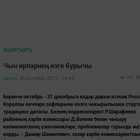
ҖӘМГЫЯТЬ
Чын ирләрнең изге бурычы
автор,
26 октябрь 2012 - 04:44
1005
Беренче октябрь - 31 декабрьгә кадәр дәвам итәчәк Рос
Кораллы көчләре сафларына көзге чакырылышка стар
традицион датасы. Безнең корреспондент Р.Шәрәфиева
районның хәрби комиссары Д.Вәлиев белән чакыру
капманиясенең үзенчәлекләре, проблемалар турында әң
корды. - Дамир Шамилевич, хәзер хәрби комиссариатны