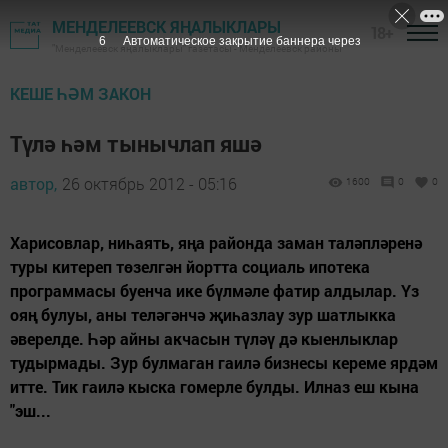
МЕНДЕЛЕЕВСК ЯҢАЛЫКЛАРЫ
18+
5
Автоматическое закрытие баннера через
"Менделеевск яңалыклары" газетасы - Менделеевск районы
КЕШЕ ҺӘМ ЗАКОН
Түлә һәм тынычлап яшә
автор,
26 октябрь 2012 - 05:16
1600
0
0
Харисовлар, ниһаять, яңа районда заман таләпләренә
туры китереп төзелгән йортта социаль ипотека
программасы буенча ике бүлмәле фатир алдылар. Үз
ояң булуы, аны теләгәнчә җиһазлау зур шатлыкка
әверелде. Һәр айны акчасын түләү дә кыенлыклар
тудырмады. Зур булмаган гаилә бизнесы кереме ярдәм
итте. Тик гаилә кыска гомерле булды. Илназ еш кына
"эш...