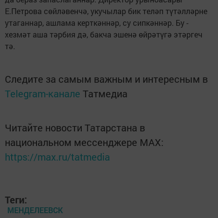
Е.Петрова сөйләвенчә, укучылар бик теләп түтәлләрне
утаганнар, ашлама керткәннәр, су сипкәннәр. Бу -
хезмәт аша тәрбия дә, бакча эшенә өйрәтүгә этәргеч
тә.
Следите за самым важным и интересным в
Telegram-канале
Татмедиа
Читайте новости Татарстана в
национальном мессенджере MАХ:
https://max.ru/tatmedia
Теги:
МЕНДЕЛЕЕВСК