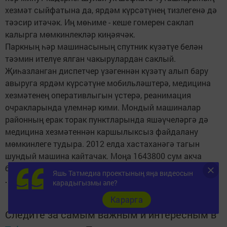
хезмәт сыйфатына да, ярдәм күрсәтүнең тизлегенә дә
тәэсир итәчәк. Иң мөһиме - кеше гомерен саклап
калырга мөмкинлекләр киңәячәк.
Паркның һәр машинасының спутник күзәтүе белән
тәэмин ителүе ялган чакырулардан саклый.
Җиһазланган диспетчер үзәгеннән күзәтү алып бару
авыруга ярдәм күрсәтүне мобильләштерә, медицина
хезмәтенең оперативлыгын үстерә, реанимация
очракларында үлемнәр кими. Мондый машиналар
районның ерак торак пунктларында яшәүчеләргә дә
медицина хезмәтеннән каршылыксыз файдалану
мөмкинлеге тудыра. 2012 елда хастаханәгә тагын
шундый машина кайтачак. Моңа 1643800 сум акча
бүлеп бирелгән.
Яшь Татмедиа проектының яңа видеосын
карадыгызмы әле?
Карарга
Следите за самым важным и интересным в