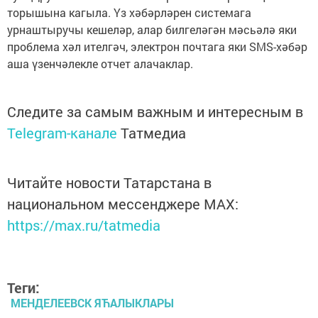
торышына кагыла. Үз хәбәрләрен системага
урнаштыручы кешеләр, алар билгеләгән мәсьәлә яки
проблема хәл ителгәч, электрон почтага яки SMS-хәбәр
аша үзенчәлекле отчет алачаклар.
Следите за самым важным и интересным в
Telegram-канале
Татмедиа
Читайте новости Татарстана в
национальном мессенджере MАХ:
https://max.ru/tatmedia
Теги:
МЕНДЕЛЕЕВСК ЯЋАЛЫКЛАРЫ