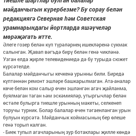
Тиешле шартлар булган балалар
мәйданчыгын күрербезме? Бу сорау белән
редакциягә Северная һәм Советская
урамнарындагы йортларда яшәүчеләр
мөрәҗәгать итте.
Әлеге гозер белән күп түрәләрнең ишекләренә сукмак
салынган. Җавап вәгъдә бирү белән генә чикләнә.
Узган елда җирле телевидениедә дә бу турыда сюжет
күрсәтелде.
Балалар мәйданчыгы кечкенә урынны били. Биредә
күптәннән ремонт эшләре башкарылмаган. Ата-аналар
көче белән ком салыр өчен эшләнгән агач җайланма,
буялмаган таган һәм эскәмияләр, утыргычлар белән
өстәле булырга тиешле урынның макеты, селкенеп
торучы турник. Болар балалар өчен тәгаенланган урын
булуын күрсәтә. Мәйданчык коймасының бер өлеше
генә торып калган.
- Биек тупыл агачларының зур ботаклары җилле көндә