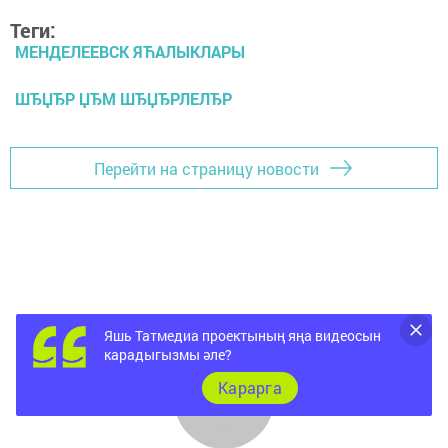
Теги:
МЕНДЕЛЕЕВСК ЯЋАЛЫКЛАРЫ
ШЂЏЂР ЏЂМ ШЂЏЂРЛЕЛЂР
Перейти на страницу новости
Яшь Татмедиа проектының яңа видеосын
карадыгызмы әле?
Карарга