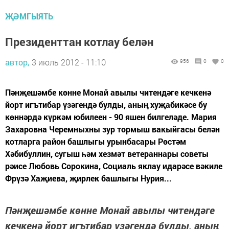
ҖӘМГЫЯТЬ
Президенттан котлау белән
автор,
3 июль 2012 - 11:10
956
0
0
Пәнҗешәмбе көнне Монай авылы читендәге кечкенә
йорт игътибар үзәгендә булды, аның хуҗабикәсе бу
көннәрдә күркәм юбилеен - 90 яшен билгеләде. Мария
Захаровна Черемныхны зур тормыш вакыйгасы белән
котларга район башлыгы урынбасары Рөстәм
Хәбибуллин, сугыш һәм хезмәт ветераннары советы
рәисе Любовь Сорокина, Социаль яклау идарәсе вәкиле
Фрүзә Хаҗиева, җирлек башлыгы Нурия...
Пәнҗешәмбе көнне Монай авылы читендәге
кечкенә йорт игътибар үзәгендә булды, аның