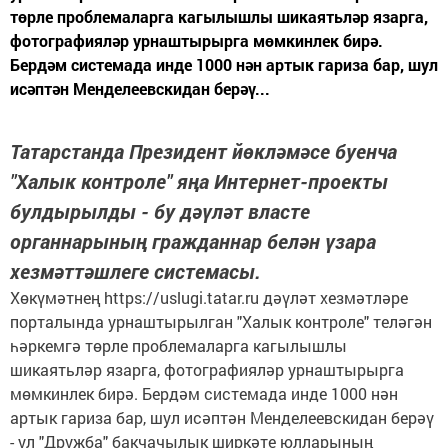
төрле проблемаларга кагылышлы шикаятьләр язарга,
фотографияләр урнаштырырга мөмкинлек бирә.
Бердәм системада инде 1000 нән артык гариза бар, шул
исәптән Менделеевскидан берәү...
Татарстанда Президент йөкләмәсе буенча
"Халык контроле" яңа Интернет-проекты
булдырылды - бу дәүләт власте
органнарының гражданнар белән үзара
хезмәттәшлеге системасы.
Хөкүмәтнең https://uslugi.tatar.ru дәүләт хезмәтләре
порталында урнаштырылган "Халык контроле" теләгән
һәркемгә төрле проблемаларга кагылышлы
шикаятьләр язарга, фотографияләр урнаштырырга
мөмкинлек бирә. Бердәм системада инде 1000 нән
артык гариза бар, шул исәптән Менделеевскидан берәү
- ул "Дружба" бакчачылык ширкәте юлларының