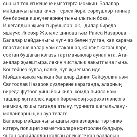
сынып төшеп кешене имгәтергә мөмкин. Балалар
мәйданчыгында кичен терлек йөри, сәрхүшләр төннәр
буе биредә яшәүчеләрнең тынычлыгын боза.
Ишегалдын җыештыручылар юк, - диләр биредә
яшәүче Илсөяр Җәләлетдинова һәм Раиса Назарова. -
Балалар мәйданчыгы чүп-чар белән тулган, кая карама
пластик шешәләр һәм стаканнар, кәнфит кәгазьләре,
соктан бушаган кәгазь тартмачыклар аунап ята. Ата-
аналар җыештыра, ләкин чисталык вакытлыча гына.
Контейнер булса, бәлки, чүп җыелмас иде.
Мәйданчыкка чыккан балалар Данил Сәйфуллин һәм
Святослав Назаров сүзләренә караганда, аларның
биредә футбол уйныйсы килә. комда пыяла һәм
ташлар җитәрлек, карап йөремәсәң җәрәхәтләнергә
мөмкин, яхшы таганда атыну, турникта шөгыльләнү -
малайларның иң зур теләге.
Балалар мәйданчыгындагы җиһазларны тәртипкә
китерү, полиция хезмәткәрләре контролен булдыру,
янган сарайлардан калган элеккеге кар базларын