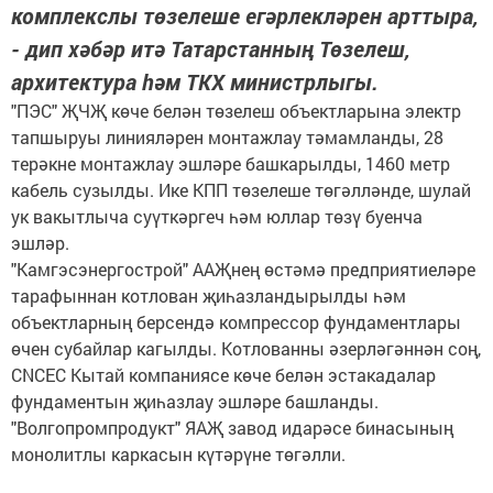
комплекслы төзелеше егәрлекләрен арттыра,
- дип хәбәр итә Татарстанның Төзелеш,
архитектура һәм ТКХ министрлыгы.
"ПЭС" ҖЧҖ көче белән төзелеш объектларына электр
тапшыруы линияләрен монтажлау тәмамланды, 28
терәкне монтажлау эшләре башкарылды, 1460 метр
кабель сузылды. Ике КПП төзелеше төгәлләнде, шулай
ук вакытлыча суүткәргеч һәм юллар төзү буенча
эшләр.
"Камгэсэнергострой" ААҖнең өстәмә предприятиеләре
тарафыннан котлован җиһазландырылды һәм
объектларның берсендә компрессор фундаментлары
өчен субайлар кагылды. Котлованны әзерләгәннән соң,
CNCEC Кытай компаниясе көче белән эстакадалар
фундаментын җиһазлау эшләре башланды.
"Волгопромпродукт" ЯАҖ завод идарәсе бинасының
монолитлы каркасын күтәрүне төгәлли.