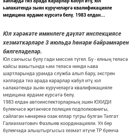
хәлләрдә тиз арада карарлар кабул итү, юл
һәлакәтендә зыян күрүчеләргә квалификацияле
медицина ярдәме күрсәтә белү. 1983 елдан...
Юл хәрәкәте иминлеге дәүләт инспекциясе
хезмәткәрләре 3 июльдә һөнәри бәйрәмнәрен
билгеләделәр.
Юл сакчысы булу гади миссия түгел. Бу - елның теләсә
кайсы вакытында һәм теләсә нинди һава
шартларында урамда служба алып бару, экстрен
хәлләрдә тиз арада карарлар кабул итү, юл
һәлакәтендә зыян күрүчеләргә квалификацияле
медицина ярдәме күрсәтә белү.
1983 елдан автоинспекторларның эшен ЮХИДИ
бүлекчәсе җитәкчесе полиция подполковнигы,
сайлаган һөнәренә озак еллар тугры булган Тәлгат
Галиәхмәтович Фазлыев координацияли. Ул бер
бүлекчәдә алыштыргысыз хезмәт итүче ТР буенча