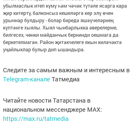
убылмаслык итеп күмү һәм чәчәк түтәле ясарга кара
җир китертү, балконсыз кешеләргә кер элү өчен
урыннар булдыру - болар биредә яшәүчеләрнең
күптәнге хыялы. Хыял чынбарлыкка әверелерме,
билгесез, чөнки мәйданчык бернинди оешмага да
беркетелмәгән. Район җитәкчелеге якын киләчәктә
уңайлыклар булыр дип ышандыра.
Следите за самым важным и интересным в
Telegram-канале
Татмедиа
Читайте новости Татарстана в
национальном мессенджере MАХ:
https://max.ru/tatmedia