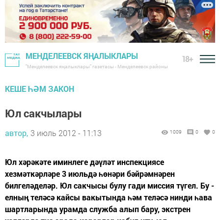
МЕНДЕЛЕЕВСК ЯҢАЛЫКЛАРЫ
18+
"Менделеевск яңалыклары" газетасы - Менделеевск районы
КЕШЕ ҺӘМ ЗАКОН
Юл сакчылары
автор,
3 июль 2012 - 11:13
1009
0
0
Юл хәрәкәте иминлеге дәүләт инспекциясе
хезмәткәрләре 3 июльдә һөнәри бәйрәмнәрен
билгеләделәр. Юл сакчысы булу гади миссия түгел. Бу -
елның теләсә кайсы вакытында һәм теләсә нинди һава
шартларында урамда служба алып бару, экстрен