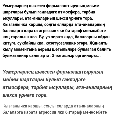
Үсмерләрнең шәхесен формалаштыруның мөһим
шартлары булып гаиләдәге атмосфера, тәрбия
ысуллары, ата-аналарның шәхси үрнәге тора.
Кызганычка каршы, соңгы елларда ата-аналарның
балаларга карата агрессив яки битараф мөнәсәбәте
киң таралыш ала. Бу, үз чиратында, балаларны өйдән
китүгә, сукбайлыкка, күзәтүсезлеккә этәрә. Җинаять
кылу моментына аерым шөгыльләре булмаган балигъ
булмаганнар саны арта. Эчке эшләр органнары...
Үсмерләрнең шәхесен формалаштыруның
мөһим шартлары булып гаиләдәге
атмосфера, тәрбия ысуллары, ата-аналарның
шәхси үрнәге тора.
Кызганычка каршы, соңгы елларда ата-аналарның
балаларга карата агрессив яки битараф мөнәсәбәте