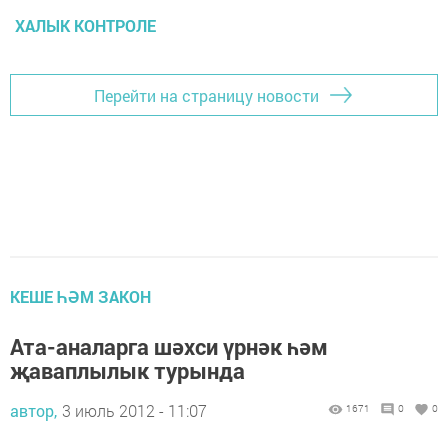
ХАЛЫК КОНТРОЛЕ
Перейти на страницу новости
КЕШЕ ҺӘМ ЗАКОН
Ата-аналарга шәхси үрнәк һәм
җаваплылык турында
автор,
3 июль 2012 - 11:07
1671
0
0