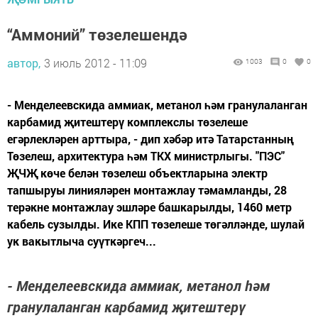
“Аммоний” төзелешендә
автор,
3 июль 2012 - 11:09
1003
0
0
- Менделеевскида аммиак, метанол һәм гранулаланган
карбамид җитештерү комплекслы төзелеше
егәрлекләрен арттыра, - дип хәбәр итә Татарстанның
Төзелеш, архитектура һәм ТКХ министрлыгы. "ПЭС"
ҖЧҖ көче белән төзелеш объектларына электр
тапшыруы линияләрен монтажлау тәмамланды, 28
терәкне монтажлау эшләре башкарылды, 1460 метр
кабель сузылды. Ике КПП төзелеше төгәлләнде, шулай
ук вакытлыча суүткәргеч...
- Менделеевскида аммиак, метанол һәм
гранулаланган карбамид җитештерү