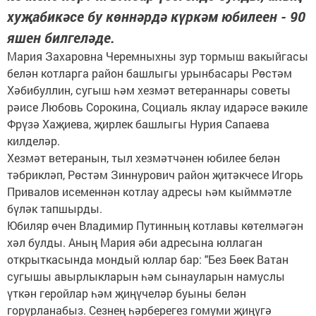
хуҗабикәсе бу көннәрдә күркәм юбилеен - 90
яшен билгеләде.
Мария Захаровна Черемныхны зур тормыш вакыйгасы
белән котларга район башлыгы урынбасары Рөстәм
Хәбибуллин, сугыш һәм хезмәт ветераннары советы
рәисе Любовь Сорокина, Социаль яклау идарәсе вәкиле
Фрүзә Хаҗиева, җирлек башлыгы Нурия Сапаева
килделәр.
Хезмәт ветеранын, тыл хезмәтчәнен юбилее белән
тәбрикләп, Рөстәм Зиннурович район җитәкчесе Игорь
Привалов исеменнән котлау адресы һәм кыйммәтле
бүләк тапшырды.
Юбиляр өчен Владимир Путинның котлавы көтелмәгән
хәл булды. Аның Мария әби адресына юллаган
открыткасында мондый юллар бар: "Без Бөек Ватан
сугышы авырлыкларын һәм сынауларын намуслы
үткән геройлар һәм җиңүчеләр буыны белән
горурланабыз. Сезнең һәрберегез гомуми җиңүгә