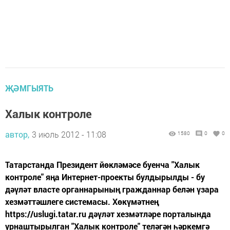
ҖӘМГЫЯТЬ
Халык контроле
автор,
3 июль 2012 - 11:08
1580
0
0
Татарстанда Президент йөкләмәсе буенча "Халык
контроле" яңа Интернет-проекты булдырылды - бу
дәүләт власте органнарының гражданнар белән үзара
хезмәттәшлеге системасы. Хөкүмәтнең
https://uslugi.tatar.ru дәүләт хезмәтләре порталында
урнаштырылган "Халык контроле" теләгән һәркемгә