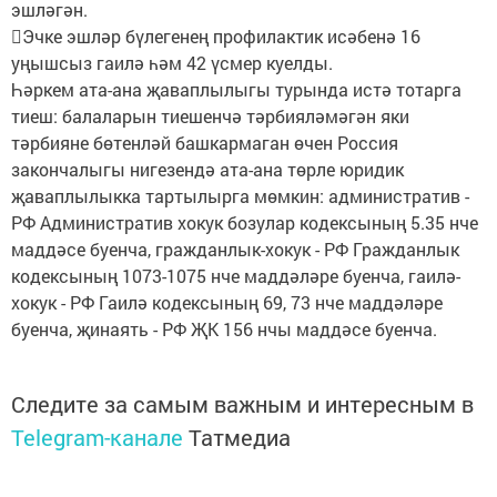
эшләгән.
Эчке эшләр бүлегенең профилактик исәбенә 16
уңышсыз гаилә һәм 42 үсмер куелды.
Һәркем ата-ана җаваплылыгы турында истә тотарга
тиеш: балаларын тиешенчә тәрбияләмәгән яки
тәрбияне бөтенләй башкармаган өчен Россия
закончалыгы нигезендә ата-ана төрле юридик
җаваплылыкка тартылырга мөмкин: административ -
РФ Административ хокук бозулар кодексының 5.35 нче
маддәсе буенча, гражданлык-хокук - РФ Гражданлык
кодексының 1073-1075 нче маддәләре буенча, гаилә-
хокук - РФ Гаилә кодексының 69, 73 нче маддәләре
буенча, җинаять - РФ ҖК 156 нчы маддәсе буенча.
Следите за самым важным и интересным в
Telegram-канале
Татмедиа