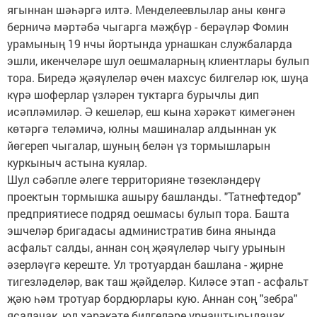
ягыннан шәһәргә илтә. Менделеевлылар аны көнгә
берничә мәртәбә чыгарга мәҗбүр - берәүләр Фомин
урамының 19 нчы йортында урнашкан службаларда
эшли, икенчеләре шул оешмаларның клиентлары булып
тора. Биредә җәяүлеләр өчен махсус билгеләр юк, шуңа
күрә шоферлар үзләрен туктарга бурычлы дип
исәпләмиләр. Ә кешеләр, еш кына хәрәкәт кимегәнен
көтәргә теләмичә, юлны машиналар алдыннан ук
йөгереп чыгалар, шуның белән үз тормышларын
куркыныч астына куялар.
Шул сәбәпле әлеге территорияне төзекләндерү
проектын тормышка ашыру башланды. "Татнефтедор"
предприятиесе подряд оешмасы булып тора. Башта
эшчеләр бригадасы административ бина янында
асфальт салды, аннан соң җәяүлеләр чыгу урынын
әзерләүгә кереште. Ул тротуардан башлана - җирне
тигезләделәр, вак таш җәйделәр. Киләсе этап - асфальт
җәю һәм тротуар бордюрлары кую. Аннан соң "зебра"
ясалачак, юл хәрәкәте билгеләре урнаштырылачак.