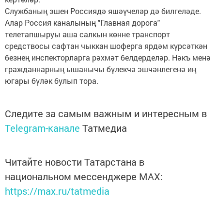
Службаның эшен Россиядә яшәүчеләр дә билгеләде.
Алар Россия каналының "Главная дорога"
телетапшыруы аша салкын көнне транспорт
средствосы сафтан чыккан шоферга ярдәм күрсәткән
безнең инспекторларга рәхмәт белдерделәр. Нәкъ менә
гражданнарның ышанычы бүлекчә эшчәнлегенә иң
югары бүләк булып тора.
Следите за самым важным и интересным в
Telegram-канале
Татмедиа
Читайте новости Татарстана в
национальном мессенджере MАХ:
https://max.ru/tatmedia