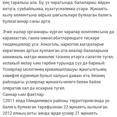
киң таралыш ала. Бу, үз чиратында, балаларны өйдән
китүгә, сукбайлыкка, күзәтүсезлеккә этәрә. Җинаять
кылу моментына аерым шөгыльләре булмаган балигъ
булмаганнар саны арта.
Эчке эшләр органнары күргән чаралар комплексына да
карамастан, гаилә мөнәсәбәтләрендәге тискәре
тенденцияләр үсә. Алкоголь, наркотик матдәләрне
кирәгеннән артык кулланган ата-аналар балаларына
минималь матди иминлек тәэмин итәргә сәләтле түгел,
әхлакый яклау һәм тәрбия турында сүз дә бармый.
Үсмерләр мохитенең криминаллашуы җәмгыятьнең
хәвефле күренеше булып калуын дәвам итә, безнең
райондагы үсмерләр җинаятьчелеге белән бәйле
оператив хәл дә искәрмә түгел.
Саннар һәм фактлар
2011 елда Менделеевск районы территориясендә ун
балигъ булмаган тарафыннан 22 җинаять кылынган.
2012 елның алты аенда җиде үсмер 21 җинаять