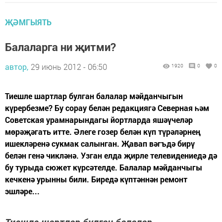
ҖӘМГЫЯТЬ
Балаларга ни җитми?
автор,
29 июнь 2012 - 06:50
1920
0
0
Тиешле шартлар булган балалар мәйданчыгын
күрербезме? Бу сорау белән редакциягә Северная һәм
Советская урамнарындагы йортларда яшәүчеләр
мөрәҗәгать итте. Әлеге гозер белән күп түрәләрнең
ишекләренә сукмак салынган. Җавап вәгъдә бирү
белән генә чикләнә. Узган елда җирле телевидениедә дә
бу турыда сюжет күрсәтелде. Балалар мәйданчыгы
кечкенә урынны били. Биредә күптәннән ремонт
эшләре...