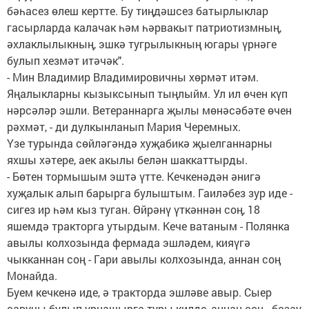
бәһасез өлеш кертте. Бу тиңдәшсез батырлыклар
гасырларда калачак һәм һәрвакыт патриотизмның,
әхлаклылыкның, эшкә тугрылыкның югары үрнәге
булып хезмәт итәчәк".
- Мин Владимир Владимировичны хөрмәт итәм.
Яңалыкларны кызыксынып тыңлыйм. Ул ил өчен күп
нәрсәләр эшли. Ветераннарга җылы мөнәсәбәте өчен
рәхмәт, - ди дулкынланып Мария Черемных.
Үзе турында сөйләгәндә хуҗабикә җыелганнарны
яхшы хәтере, аек акылы белән шаккаттырды.
- Бөтен тормышым эштә үтте. Кечкенәдән әнигә
хуҗалык алып барырга булыштым. Гаиләбез зур иде -
сигез ир һәм кыз туган. Өйрәнү үткәннән соң, 18
яшемдә тракторга утырдым. Кече ватаным - Полянка
авылы колхозында фермада эшләдем, кияүгә
чыкканнан соң - Гари авылы колхозында, аннан соң
Монайда.
Буем кечкенә иде, ә тракторда эшләве авыр. Сыер
савучы булып урнашырга туры килде, аннан соң - бозау