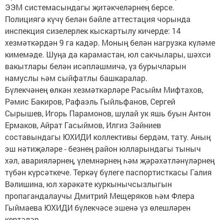
ЭЭМ системасындагы җитәкчеләрнең берсе.
Полициягә күчү белән бәйле аттестация чорында
инспекция сизелерлек кыскартылу кичерде: 14
хезмәткәрдән 9 га кадәр. Моның белән нагрузка күләме
кимемәде. Шуңа да карамастан, юл сакчылары, шәхси
вакытлары белән исәпләшмичә, үз бурычларын
намуслы һәм сыйфатлы башкаралар.
Бүлекчәнең өлкән хезмәткәрләре Расыйм Мифтахов,
Рәмис Бакиров, Рафаэль Гыйльфанов, Сергей
Сырышев, Игорь Парамонов, шулай ук яшь буын Антон
Ермаков, Айрат Гасыймов, Илгиз Зәйниев
составындагы ЮХИДИ коллективы бердәм, тату. Аның
эш нәтиҗәләре - безнең район юлларындагы тыныч
хәл, аварияләрнең, үлемнәрнең һәм җәрәхәтләнүләрнең
түбән күрсәткече. Теркәү бүлеге паспортисткасы Галия
Вәлишина, юл хәрәкәте куркынычсызлыгын
пропагандалаучы Дмитрий Мещеряков һәм Флера
Гыймаева ЮХИДИ бүлекчәсе эшенә үз өлешләрен
кертәләр.