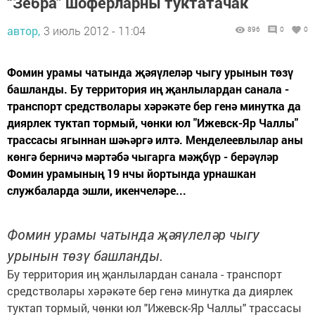
“Зебра” шоферларны туктатачак
автор,
3 июль 2012 - 11:04
896
0
0
Фомин урамы чатында җәяүлеләр чыгу урынын төзү
башланды. Бу территория иң җанлылардан санала -
транспорт средстволары хәрәкәте бер генә минутка да
диярлек туктап тормый, чөнки юл "Ижевск-Яр Чаллы"
трассасы ягыннан шәһәргә илтә. Менделеевлылар аны
көнгә берничә мәртәбә чыгарга мәҗбүр - берәүләр
Фомин урамының 19 нчы йортында урнашкан
службаларда эшли, икенчеләре...
Фомин урамы чатында җәяүлеләр чыгу
урынын төзү башланды.
Бу территория иң җанлылардан санала - транспорт
средстволары хәрәкәте бер генә минутка да диярлек
туктап тормый, чөнки юл "Ижевск-Яр Чаллы" трассасы