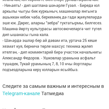
- Ниһаять! - дип шатлана шәһәрле Гүзәл. - Биредә юл
аркылы чыгуы бик куркыныч, машиналар янгынга
ашыккан кебек чаба, беркемнең дә гади җәяүлеләрдә
эше юк. Дөрес, аларны "зебра" туктатырмы, билгесез.
Машина йөртү культурасы автосөючеләргә чит түгел
дип ышанасы гына кала.
- Шәһәрдә эшләр бер ай дәвам итә, уртача 25 кеше
хезмәт куя, берничә төрле махсус техника җәлеп
ителгән, - дип комментарий бирә участок начальнигы
Александр Федоров. - Ушковлар урамына асфальт
түшәдек, Тукай урамының 7, 8, 10 нчы йортлары
подъездларына керү юлларын ясыйбыз.
Следите за самым важным и интересным в
Telegram-канале
Татмедиа