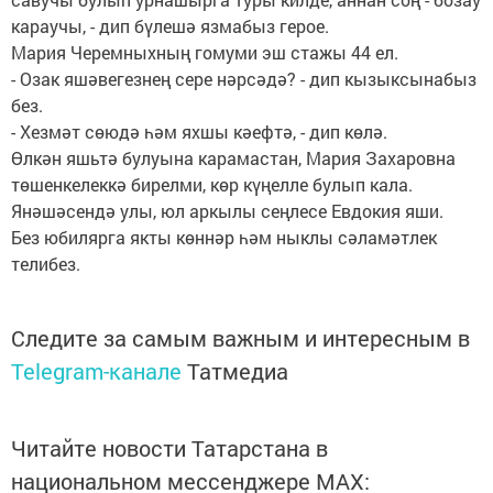
караучы, - дип бүлешә язмабыз герое.
Мария Черемныхның гомуми эш стажы 44 ел.
- Озак яшәвегезнең сере нәрсәдә? - дип кызыксынабыз
без.
- Хезмәт сөюдә һәм яхшы кәефтә, - дип көлә.
Өлкән яшьтә булуына карамастан, Мария Захаровна
төшенкелеккә бирелми, көр күңелле булып кала.
Янәшәсендә улы, юл аркылы сеңлесе Евдокия яши.
Без юбилярга якты көннәр һәм ныклы сәламәтлек
телибез.
Следите за самым важным и интересным в
Telegram-канале
Татмедиа
Читайте новости Татарстана в
национальном мессенджере MАХ: