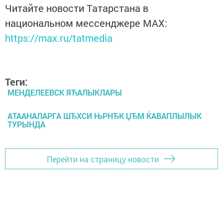
Читайте новости Татарстана в
национальном мессенджере MАХ:
https://max.ru/tatmedia
Теги:
МЕНДЕЛЕЕВСК ЯЋАЛЫКЛАРЫ
АТААНАЛАРГА ШЂХСИ ЊРНЂК ЏЂМ ЌАВАПЛЫЛЫК
ТУРЫНДА
Перейти на страницу новости