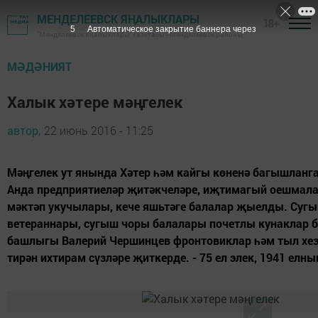
МЕНДЕЛЕЕВСК ЯҢАЛЫКЛАРЫ
18+
5
Автоматическое закрытие баннера через
"Менделеевск яңалыклары" газетасы - Менделеевск районы
МӘДӘНИЯТ
Халык хәтере мәңгелек
автор,
22 июнь 2016 - 11:25
Мәңгелек ут янында Хәтер һәм кайгы көненә багышланг
Анда предприятиеләр җитәкчеләре, иҗтимагый оешмала
мәктәп укучылары, кече яшьтәге балалар җыелды. Суг
ветераннары, сугыш чоры балалары почетлы кунаклар 
башлыгы Валерий Чершинцев фронтовиклар һәм тыл хе
тирән ихтирам сүзләре җиткерде. - 75 ел элек, 1941 елның