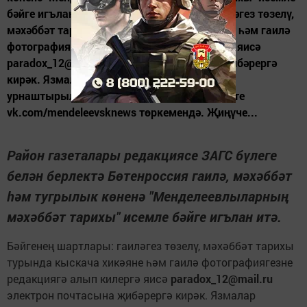
бәйге игълан итә. Бәйгенең шартлары: гаиләгез төзелү,
мәхәббәт тарихы турында кыскача хикәяне һәм гаилә
фотографиягезне редакциягә алып килергә яисә
paradox_12@mail.ru электрон почтасына җибәрергә
кирәк. Язмалар mendeleevskyi.ru сайтында
урнаштырылачак, фотографияләр ВКонтакте
vk.com/mendeleevsknews төркемендә. Җиңүче...
Район газеталары редакциясе ЗАГС бүлеге
белән берлектә Бөтенроссия гаилә, мәхәббәт
һәм тугрылык көненә "Менделеевлыларның
мәхәббәт тарихы" исемле бәйге игълан итә.
Бәйгенең шартлары: гаиләгез төзелү, мәхәббәт тарихы
турында кыскача хикәяне һәм гаилә фотографиягезне
редакциягә алып килергә яисә
paradox_12@mail.ru
электрон почтасына җибәрергә кирәк. Язмалар