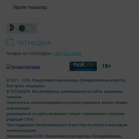
Төрле темалар
Телефон АО «ТАТМЕДИА»:
(843) 222 09 84
18+
;
© 2011 - 2026. Менделеевск яӊалыклары (Менделеевские новости).
Все права защищены.
© ТАТМЕДИА. Все материалы, размещенные на сайте, защищены
законом.
Перепечатка, воспроизведение и распространение в любом объеме
информации,
размещенной на сайте, возможна только с письменного согласия
редакций СМИ.
При поддержке Республиканского агентства по печати и массовым
коммуникациям.
Наименование СМИ: Менделеевск яӊалыклары (Менделеевские