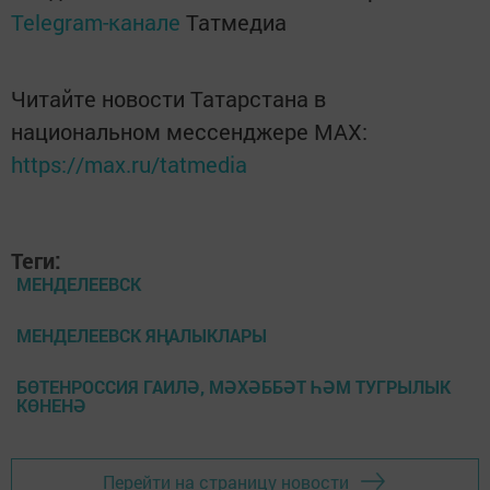
Telegram-канале
Татмедиа
Читайте новости Татарстана в
национальном мессенджере MАХ:
https://max.ru/tatmedia
Теги:
МЕНДЕЛЕЕВСК
МЕНДЕЛЕЕВСК ЯҢАЛЫКЛАРЫ
БӨТЕНРОССИЯ ГАИЛӘ, МӘХӘББӘТ ҺӘМ ТУГРЫЛЫК
КӨНЕНӘ
Перейти на страницу новости