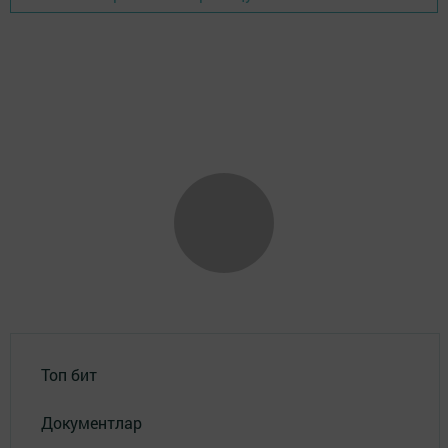
Топ бит
Документлар