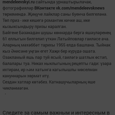
mendeleevskyi.ru
сайтында урнаштырылачак,
фотографияләр
ВКонтакте vk.com/mendeleevsknews
төркемендә. Җиңүче лайклар саны буенча билгеләнә.
Төп приз - ике кешегә романтик кичке аш, ике
кызыксындыру призы каралган.
Бәйгене Бәзәкәдән шушы көннәрдә бергә яшәүләренең
61 еллыгын билгеләп үткән Латыйповлар гаиләсе ача.
Аларның мәхәббәт тарихы 1955 елда башлана. Тыйнак
кыз Әнисәне уңган егет Хаҗи бер күрүдә ошата.
Озакламый яшь пар туй ясый, гаиләгә шатлык өстәп,
балалары туа. Никах ныклыгының рецепты гади: үзара
ихтирам, ир һәм хатынга кагылышлы мөселман
кануннарын хөрмәт итү.
Сездән хатлар көтәбез. Катнашучыларның яше
чикләнмәгән.
Следите за самым важным и интересным в