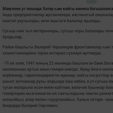
Мәңгелек ут янында Хәтер һәм кайгы көненә багышланг
Анда предприятиеләр җитәкчеләре, иҗтимагый оешмалар
мәктәп укучылары, кече яшьтәге балалар җыелды.
Сугыш һәм тыл ветераннары, сугыш чоры балалары поч
булдылар.
Район башлыгы Валерий Чершинцев фронтовиклар һәм 
хезмәтчәннәренә тирән ихтирам сүзләре җиткерде.
- 75 ел элек, 1941 елның 22 июнендә башланган Бөек Ва
миллионнан артык кеше гомере өзелде. Җиңү безгә милл
корбаннар, гарипләндерелгән җаннар, кайгы-хәсрәтләр а
шәһит киткәннәр рухы алдында баш иябез, ә ут-сугыш я
туган якларына исән-имин кайткан, киләчәк буыннар бәх
гомерләрен кызганмаган ил сакчыларына чиксез рәхмә
юллыйбыз, алар белән горурланабыз. Халык хәтере - мәңг
белдерде Валерий Сергеевич.