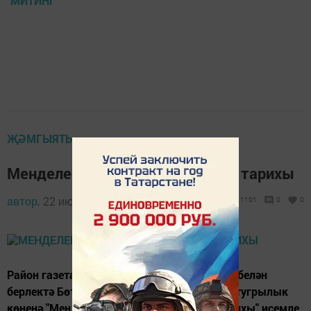
МИТИНГ
ҖӘМГЫЯТЬ
Менделеевлыларның мәхәббәт тарихы
автор,
22 июнь 2016 - 11:14
1101
0
0
Район газеталары редакциясе ЗАГС бүлеге белән
берлектә Бөтенроссия гаилә, мәхәббәт һәм тугрылык
көненә "Менделеевлыларның мәхәббәт тарихы" исемле