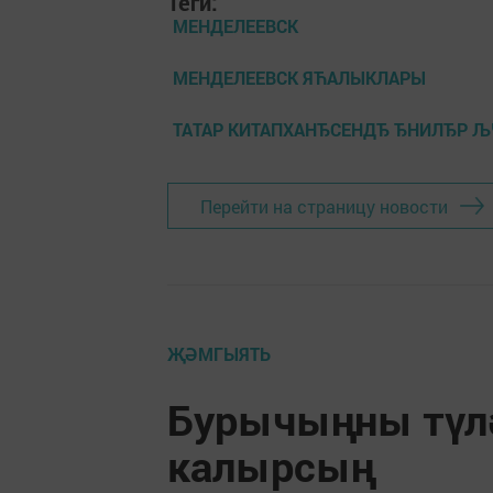
Теги:
МЕНДЕЛЕЕВСК
МЕНДЕЛЕЕВСК ЯЋАЛЫКЛАРЫ
ТАТАР КИТАПХАНЂСЕНДЂ ЂНИЛЂР Љ
Перейти на страницу новости
ҖӘМГЫЯТЬ
Бурычыңны түл
калырсың