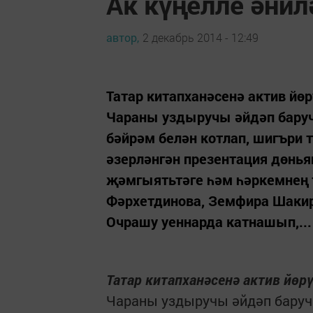
Ак күңелле әнил
автор,
2 декабрь 2014 - 12:49
Татар китапханәсенә актив йө
Чараны уздыручы әйдәп баруч
бәйрәм белән котлап, шигъри
әзерләнгән презентация дөнь
җәмгыятьтәге һәм һәркемнең
Фәрхетдинова, Земфира Шакир
Очрашу уеннарда катнашып,...
Татар китапханәсенә актив йөр
Чараны уздыручы әйдәп баруч