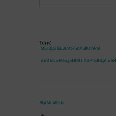
Теги:
МЕНДЕЛЕЕВСК ЯЋАЛЫКЛАРЫ
БЂЗЂКЂ МЂДЂНИЯТ ЙОРТЫНДА БЂЙ
ҖӘМГЫЯТЬ