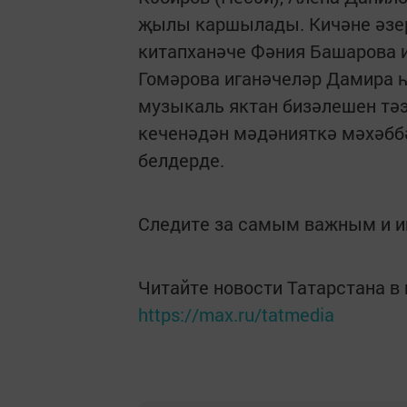
җылы каршылады. Кичәне әзер
китапханәче Фәния Башарова 
Гомәрова иганәчеләр Дамира 
музыкаль яктан бизәлешен тә
кеченәдән мәдәнияткә мәхәббә
белдерде.
Следите за самым важным и 
Читайте новости Татарстана 
https://max.ru/tatmedia