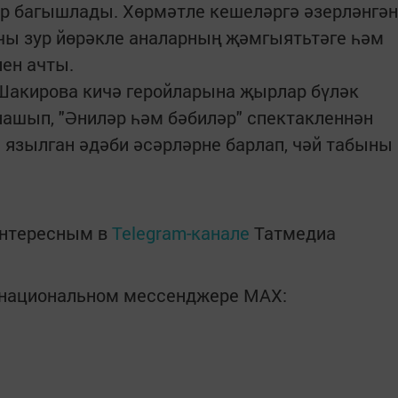
әр багышлады. Хөрмәтле кешеләргә әзерләнгән
ы зур йөрәкле аналарның җәмгыятьтәге һәм
ен ачты.
Шакирова кичә геройларына җырлар бүләк
нашып, "Әниләр һәм бәбиләр" спектакленнән
п язылган әдәби әсәрләрне барлап, чәй табыны
интересным в
Telegram-канале
Татмедиа
в национальном мессенджере MАХ: