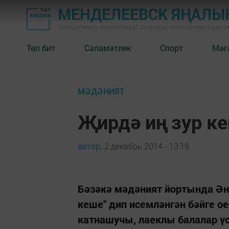
МЕНДЕЛЕЕВСК ЯҢАЛЫ
"Менделеевск яңалыклары" газетасы - Менделеевск райо
Төп бит
Сәламәтлек
Спорт
Мәг
МӘДӘНИЯТ
Җирдә иң зур к
автор,
2 декабрь 2014 - 13:19
Бәзәкә мәдәният йортында Әни
кеше" дип исемләнгән бәйге
катнашучы, лаеклы балалар үс