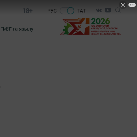
18+
РУС
ТАТ
"МЯ" га язылу
0