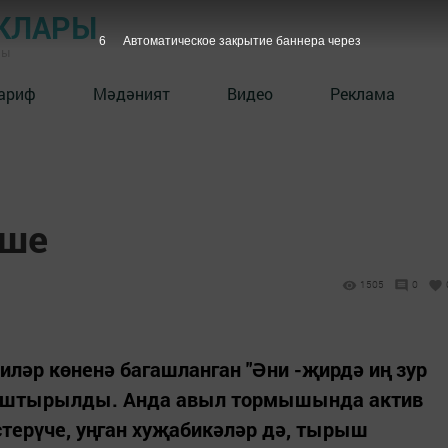
КЛАРЫ
5
Автоматическое закрытие баннера через
ны
ариф
Мәдәният
Видео
Реклама
еше
1505
0
ләр көненә багашланган "Әни -җирдә иң зур
 оештырылды. Анда авыл тормышында актив
терүче, уңган хуҗабикәләр дә, тырыш