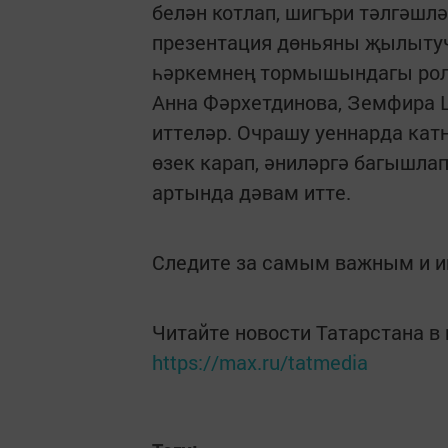
белән котлап, шигъри тәлгәшл
презентация дөньяны җылытуч
һәркемнең тормышындагы рол
Анна Фәрхетдинова, Земфира 
иттеләр. Очрашу уеннарда кат
өзек карап, әниләргә багышла
артында дәвам итте.
Следите за самым важным и 
Читайте новости Татарстана 
https://max.ru/tatmedia