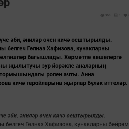
әр
950
0
рүче әби, әниләр өчен кичә оештырылды.
ы белгеч Гөлназ Хафизова, кунакларны
 тәлгәшләр багышлады. Хөрмәтле кешеләргә
яны җылытучы зур йөрәкле аналарның
 тормышындагы ролен ачты. Анна
ова кичә геройларына җырлар бүләк иттеләр.
үче әби, әниләр өчен кичә оештырылды.
ы белгеч Гөлназ Хафизова, кунакларны бәйрәм