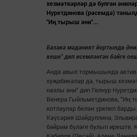
хезмәткәрләр дә булган әниләр
Нуретдинова (рәсемдә) танылд
"Иң тырыш әни"...
Бәзәкә мәдәният йортында Әнил
кеше" дип исемләнгән бәйге о
Анда авыл тормышында актив к
хуҗабикәләр дә, тырыш хезмәт
назлы әни" дип Гөлнур Нуретди
Венера Гыйльметдинова, "Иң т
котлаулар белән үрелеп барды
Кәүсәрия Шәйдуллина, Эльвир
бәйрәм бүләге булып иреште. 
Кәбиров (Песәй), Алена Дани