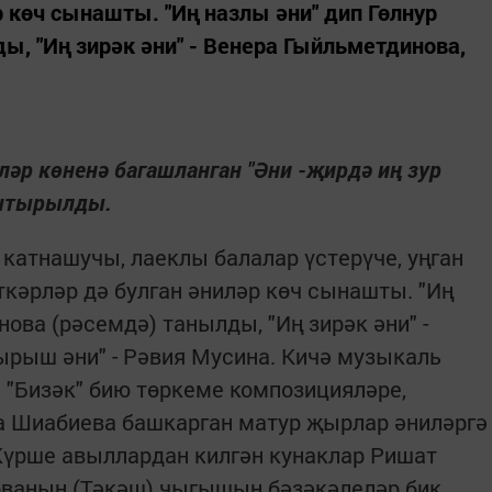
 көч сынашты. "Иң назлы әни" дип Гөлнур
ы, "Иң зирәк әни" - Венера Гыйльметдинова,
әр көненә багашланган "Әни -җирдә иң зур
ештырылды.
атнашучы, лаеклы балалар үстерүче, уңган
кәрләр дә булган әниләр көч сынашты. "Иң
нова (рәсемдә) танылды, "Иң зирәк әни" -
ырыш әни" - Рәвия Мусина. Кичә музыкаль
. "Бизәк" бию төркеме композицияләре,
а Шиабиева башкарган матур җырлар әниләргә
Күрше авыллардан килгән кунаклар Ришат
лованың (Тәкәш) чыгышын бәзәкәлеләр бик