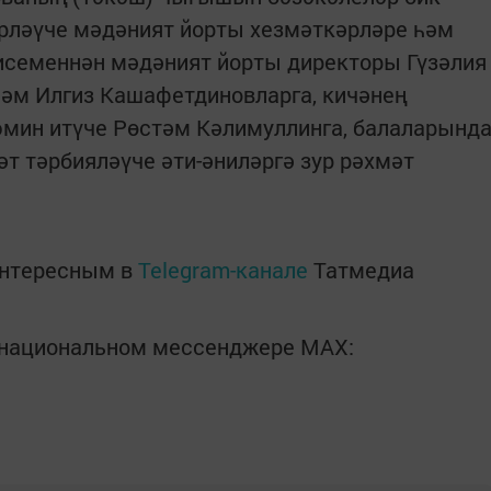
ләүче мәдәният йорты хезмәткәрләре һәм
исеменнән мәдәният йорты директоры Гүзәлия
һәм Илгиз Кашафетдиновларга, кичәнең
эмин итүче Рөстәм Кәлимуллинга, балаларынд
т тәрбияләүче әти-әниләргә зур рәхмәт
интересным в
Telegram-канале
Татмедиа
в национальном мессенджере MАХ: