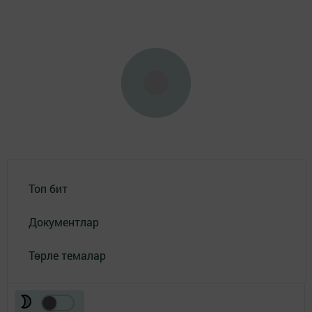
Топ бит
Документлар
Төрле темалар