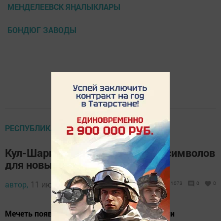
МЕНДЕЛЕЕВСК ЯҢАЛЫКЛАРЫ
БОНДЮГ ЗАВОДЫ
РЕСПУБЛИКАДА
Кул-Шариф появилась в списке символов
для новых банкнот
автор,
11 июль 2016 - 08:20
1073
0
0
Мечеть появилась на карте символов девяти