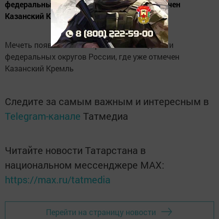
федеральных округов России, где уже отмечен
Казанский Кремль
Мечеть появилась на карте символов девяти
федеральных округов России, где уже отмечен
Казанский Кремль
Следите за самым важным и интересным в
Telegram-канале
Татмедиа
Читайте новости Татарстана в
национальном мессенджере MАХ:
https://max.ru/tatmedia
Перейти на страницу новости