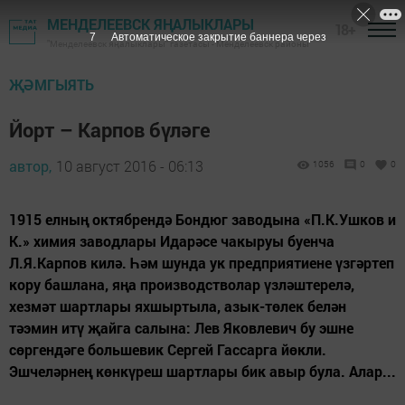
МЕНДЕЛЕЕВСК ЯҢАЛЫКЛАРЫ
18+
6
Автоматическое закрытие баннера через
"Менделеевск яңалыклары" газетасы - Менделеевск районы
ҖӘМГЫЯТЬ
Йорт – Карпов бүләге
автор,
10 август 2016 - 06:13
1056
0
0
1915 елның октябрендә Бондюг заводына «П.К.Ушков и
К.» химия заводлары Идарәсе чакыруы буенча
Л.Я.Карпов килә. Һәм шунда ук предприятиене үзгәртеп
кору башлана, яңа производстволар үзләштерелә,
хезмәт шартлары яхшыртыла, азык-төлек белән
тәэмин итү җайга салына: Лев Яковлевич бу эшне
сөргендәге большевик Сергей Гассарга йөкли.
Эшчеләрнең көнкүреш шартлары бик авыр була. Алар...