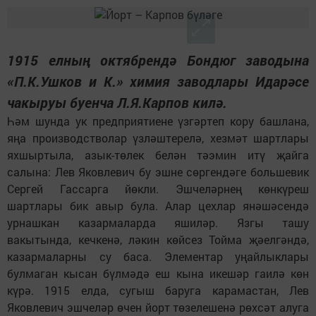
1915 елның октябрендә Бондюг заводына
«П.К.Ушков и К.» химия заводлары Идарәсе
чакыруы буенча Л.Я.Карпов килә.
Һәм шунда ук предприятиене үзгәртеп кору башлана,
яңа производстволар үзләштерелә, хезмәт шартлары
яхшыртыла, азык-төлек белән тәэмин итү җайга
салына: Лев Яковлевич бу эшне сөргендәге большевик
Сергей Гассарга йөкли. Эшчеләрнең көнкүреш
шартлары бик авыр була. Алар цехлар янәшәсендә
урнашкан казармаларда яшиләр. Язгы ташу
вакытында, кечкенә, ләкин көйсез Тойма җәелгәндә,
казармаларны су баса. Элементар уңайлыклары
булмаган кысан бүлмәдә еш кына икешәр гаилә көн
күрә. 1915 елда, сугыш баруга карамастан, Лев
Яковлевич эшчеләр өчен йорт төзелешенә рөхсәт алуга