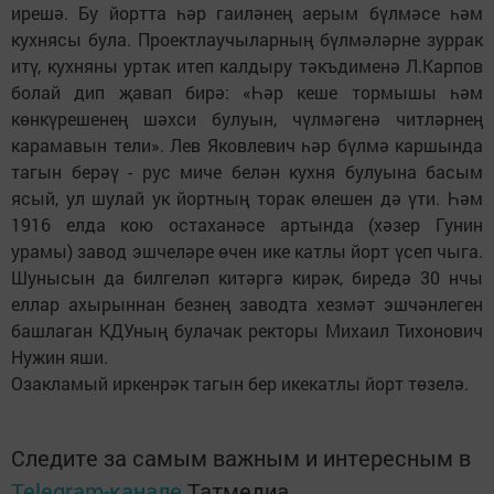
ирешә. Бу йортта һәр гаиләнең аерым бүлмәсе һәм
кухнясы була. Проектлаучыларның бүлмәләрне зуррак
итү, кухняны уртак итеп калдыру тәкъдименә Л.Карпов
болай дип җавап бирә: «Һәр кеше тормышы һәм
көнкүрешенең шәхси булуын, чүлмәгенә читләрнең
карамавын тели». Лев Яковлевич һәр бүлмә каршында
тагын берәү - рус миче белән кухня булуына басым
ясый, ул шулай ук йортның торак өлешен дә үти. Һәм
1916 елда кою остаханәсе артында (хәзер Гунин
урамы) завод эшчеләре өчен ике катлы йорт үсеп чыга.
Шунысын да билгеләп китәргә кирәк, биредә 30 нчы
еллар ахырыннан безнең заводта хезмәт эшчәнлеген
башлаган КДУның булачак ректоры Михаил Тихонович
Нужин яши.
Озакламый иркенрәк тагын бер икекатлы йорт төзелә.
Следите за самым важным и интересным в
Telegram-канале
Татмедиа