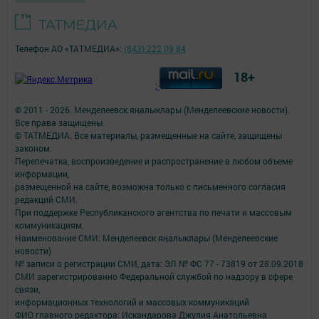
Телефон АО «ТАТМЕДИА»:
(843) 222 09 84
18+
;
© 2011 - 2026. Менделеевск яӊалыклары (Менделеевские новости).
Все права защищены.
© ТАТМЕДИА. Все материалы, размещенные на сайте, защищены
законом.
Перепечатка, воспроизведение и распространение в любом объеме
информации,
размещенной на сайте, возможна только с письменного согласия
редакций СМИ.
При поддержке Республиканского агентства по печати и массовым
коммуникациям.
Наименование СМИ: Менделеевск яӊалыклары (Менделеевские
новости)
№ записи о регистрации СМИ, дата: ЭЛ № ФС 77 - 73819 от 28.09.2018
СМИ зарегистрированно Федеральной службой по надзору в сфере
связи,
информационных технологий и массовых коммуникаций
ФИО главного редактора: Искандарова Джулия Анатольевна