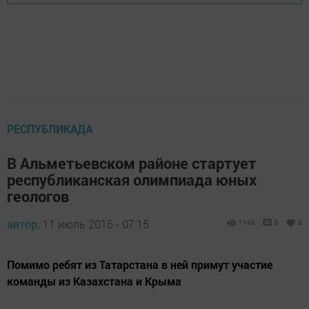
РЕСПУБЛИКАДА
В Альметьевском районе стартует
республиканская олимпиада юных
геологов
автор,
11 июль 2016 - 07:15
1148
0
0
Помимо ребят из Татарстана в ней примут участие
команды из Казахстана и Крыма