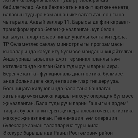
бәбиләтәләр. Анда йөкле хатын вакыт җиткәнне көтә,
баласын тудыра һәм аннан ике сәгатьтән соң гына
чыгарыла. Андый заллар 11. Барысы да фин карават-
трансформерлар белән җиһазланган, кул белән
кагылуга, алар теләсә нинди уңайлы хәлгә китерелә.
ТР Сәламәтлек саклау министрлыгы программасы
кысаларында кабул итү бүлмәсе мәйданы киңәйтелгән.
Анда урнаштырылган дүрт терминал планлы һәм
көтелмәгәндә килгән бала тудыручыларны аера.
Беренче катта - функциональ диагностика бүлмәсе,
анда больницага керүче пациентлар тикшерү уза.
Больницага килү юлында бала таба башлаган
хатыннар өчен шокка каршы махсус операция бүлмәсе
җиһазланган. Бала тудыручыларны "ашыгыч ярдәм"
тизрәк бу залга китереп җиткерә алсын өчен, логистика
махсус җиһазланган. Реанимация һәм операция
бүлекләре заман таләпләренә туры килә.
Экскурс барышында Равил Рөстәмович район