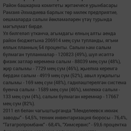
Район башкарма комитеты җитәкчесе урынбасары
Рәмзия Әхмәдиева барлык төр милек предприятие,
оешмаларда салым йөкләмәләрен үтәү турында
мәгълүмат бирде.
Ул билгеләп үткәнчә, агымдагы елның алты аенда
район бюджетына 206914 мең сум тупланды, ягъни
еллык планның 54 проценты. Салым һәм салым
булмаган тупланмалар - 120823 (49%), шул исәптә
физик затлар кеременә салым - 88039 мең сум (48%),
җир салымы - 7729 мең сум (46%), җыелма керемгә
бердәм салым - 4919 мең сум (52%), авыл хуҗалыгы
салымы - 169 мең сум (48%), гадиләштерелгән система
буенча салым - 1589 мең сум (46%), милеккә салым -
133 мең сум (4%), салым булмаган керемнәр - 17667
мең сум (82%).
2011 ел белән чагыштырганда "Менделеевск икмәк
заводы" - 54,5%, техник инвентаризация бюросы - 76,4%,
"Татагропромбанк" - 68,4%, "Химсервис" - 59,6 процентка