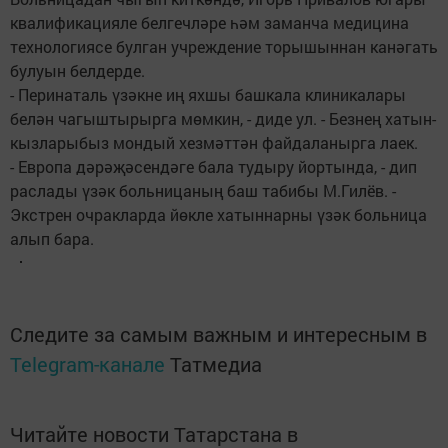
квалификацияле белгечләре һәм заманча медицина
технологиясе булган учреждение торышыннан канәгать
булуын белдерде.
- Перинаталь үзәкне иң яхшы башкала клиникалары
белән чагыштырырга мөмкин, - диде ул. - Безнең хатын-
кызларыбыз мондый хезмәттән файдаланырга лаек.
- Европа дәрәҗәсендәге бала тудыру йортында, - дип
раслады үзәк больницаның баш табибы М.Гилёв. -
Экстрен очракларда йөкле хатыннарны үзәк больница
алып бара.
Следите за самым важным и интересным в
Telegram-канале
Татмедиа
Читайте новости Татарстана в