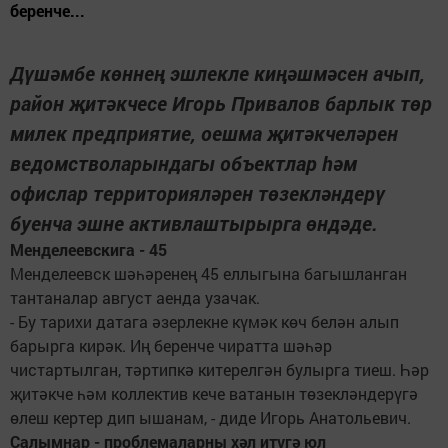
беренче...
Дүшәмбе көннең эшлекле киңәшмәсен ачып,
район җитәкчесе Игорь Привалов барлык төр
милек предприятие, оешма җитәкчеләрен
ведомстволарындагы объектлар һәм
офислар территорияләрен төзекләндерү
буенча эшне активлаштырырга өндәде.
Менделеевскига - 45
Менделеевск шәһәренең 45 еллыгына багышланган
тантаналар август аенда узачак.
- Бу тарихи датага әзерлекне күмәк көч белән алып
барырга кирәк. Иң беренче чиратта шәһәр
чистартылган, тәртипкә китерелгән булырга тиеш. Һәр
җитәкче һәм коллектив кече ватанын төзекләндерүгә
өлеш кертер дип ышанам, - диде Игорь Анатольевич.
Салымнар - проблемаларны хәл итүгә юл