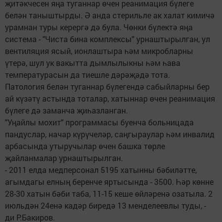
җитәкчесен яңа туганнар өчен реанимация бүлеге
белән таныштырды. Ә анда стерильле ак халат кимичә
урамнан туры керергә дә була. Чөнки бүлектә яңа
система - "Чиста бина комплексы" урнаштырылган, ул
вентиляция ясый, ионлаштыра һәм микробларны
үтерә, шул ук вакытта дымлылыкны һәм һава
температурасын да тиешле дәрәҗәдә тота.
Патология белән туганнар бүлегендә сабыйларны бер
ай күзәтү астында тоталар, хатыннар өчен реанимация
бүлеге дә заманча җиһазланган.
"Уңайлы мохит" программасы буенча больницада
пандуслар, начар күрүчеләр, саңгыраулар һәм инвалид
арбасында утыручылар өчен башка төрле
җайланмалар урнаштырылган.
- 2011 елда медперсонал 5195 хатынны бәбиләтте,
агымдагы елның беренче яртысында - 3500. Һәр көнне
28-30 хатын бәби таба, 11-15 кеше өйләренә озатыла. 2
июльдән 24енә кадәр биредә 13 менделеевлы туды, -
ди Р.Бакиров.