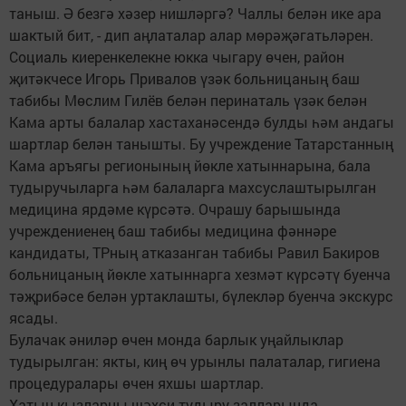
таныш. Ә безгә хәзер нишләргә? Чаллы белән ике ара
шактый бит, - дип аңлаталар алар мөрәҗәгатьләрен.
Социаль киеренкелекне юкка чыгару өчен, район
җитәкчесе Игорь Привалов үзәк больницаның баш
табибы Мөслим Гилёв белән перинаталь үзәк белән
Кама арты балалар хастаханәсендә булды һәм андагы
шартлар белән танышты. Бу учреждение Татарстанның
Кама аръягы регионының йөкле хатыннарына, бала
тудыручыларга һәм балаларга махсуслаштырылган
медицина ярдәме күрсәтә. Очрашу барышында
учреждениенең баш табибы медицина фәннәре
кандидаты, ТРның атказанган табибы Равил Бакиров
больницаның йөкле хатыннарга хезмәт күрсәтү буенча
тәҗрибәсе белән уртаклашты, бүлекләр буенча экскурс
ясады.
Булачак әниләр өчен монда барлык уңайлыклар
тудырылган: якты, киң өч урынлы палаталар, гигиена
процедуралары өчен яхшы шартлар.
Хатын-кызларны шәхси тудыру залларында