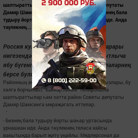
шалтыраттылар һәм хәтта район Советы депутаты
Дамир Шәмсинга мөрәҗәгать иттеләр. - Безнең бала
тудыру йорты шәһәр уртасында урнашкан иде. Анда
тәүлекнең...
Россия кулланучылар күзәтчелеге карары
нигезендә бала тудыру йортын вакытлыча
ябу бүгенге көндә иң актуаль мәсьәләләрнең
берсе булып исәпләнә.
Районның әни булырга әзерләнгән хатын-кызлары, бу
хәлгә борчылып, "кайнар линия" телефонына
шалтыраттылар һәм хәтта район Советы депутаты
Дамир Шәмсинга мөрәҗәгать иттеләр.
- Безнең бала тудыру йорты шәһәр уртасында
урнашкан иде. Анда тәүлекнең теләсә кайсы
вакытында барып җитү уңайлы. Медперсонал да