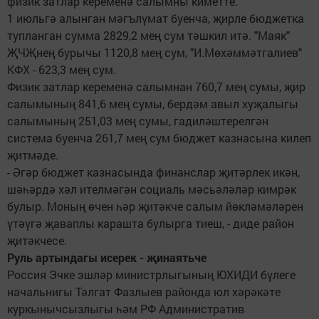
физик затлар кеременә салымны киметте.
1 июльгә алынган мәгълүмат буенча, җирле бюджетка
тупланган сумма 2829,2 мең сум тәшкил итә. "Маяк"
ҖЧҖнең бурычы 1120,8 мең сум, "И.Мөхәммәтгалиев"
КФХ - 623,3 мең сум.
Физик затлар кеременә салымнан 760,7 мең сумы, җир
салымының 841,6 мең сумы, бердәм авыл хуҗалыгы
салымының 251,03 мең сумы, гадиләштерелгән
система буенча 261,7 мең сум бюджет казнасына килеп
җитмәде.
- Әгәр бюджет казнасында финанслар җитәрлек икән,
шәһәрдә хәл ителмәгән социаль мәсьәләләр кимрәк
булыр. Моның өчен һәр җитәкче салым йөкләмәләрен
үтәүгә җаваплы карашта булырга тиеш, - диде район
җитәкчесе.
Руль артындагы исерек - җинаятьче
Россия Эчке эшләр министрлыгының ЮХИДИ бүлеге
начальнигы Тәлгат Фазлыев районда юл хәрәкәте
куркынычсызлыгы һәм РФ Административ