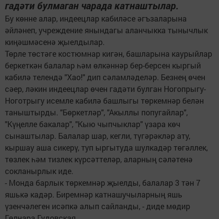
гадәти булмаган чарада катнаштылар.
Бу көнне алар, индеецлар кабиләсе әгъзаларына
әйләнеп, учреждение янындагы аланчыкка тынычлык
киңәшмәсенә җыелдылар.
Төрле төстәге костюмнар кигән, башларына каурыйлар
беркеткән балалар һәм өлкәннәр бер-берсен кыргый
кабилә телендә "Хао!" дип сәламләделәр. Безнең өчен
сәер, ләкин индеецлар өчен гадәти булган Ногопрыгу-
Ноготрыгу исемле кабилә башлыгы төркемнәр белән
таныштырды. "Бөркетләр", "Акыллы попугайлар",
"Күңелле бакалар", "Кыю чыпчыклар" үзара көч
сынаштылар. Балалар шар, кегли, түгәрәкләр ату,
кыршау аша сикерү, туп ыргытуда шулкадәр төгәллек,
төзлек һәм тизлек күрсәттеләр, аларның сәләтенә
сокланырлык иде.
- Монда барлык төркемнәр җыелды, балалар 3 тән 7
яшькә кадәр. Биремнәр катнашучыларның яшь
үзенчәлеген исәпкә алып сайланды, - диде мөдир
Гөлнара Гудовская.