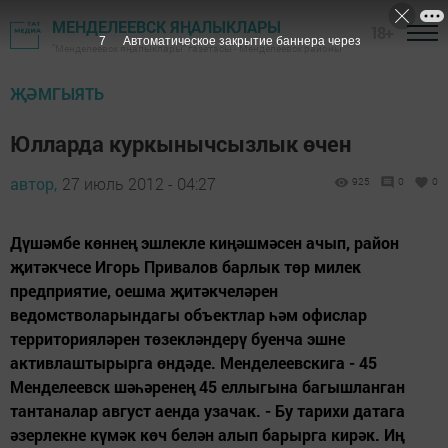
МЕНДЕЛЕЕВСК ЯҢАЛЫКЛАРЫ
18+
6
Автоматическое закрытие баннера через
"Менделеевск яңалыклары" газетасы - Менделеевск районы
ҖӘМГЫЯТЬ
Юлларда куркынычсызлык өчен
автор,
27 июль 2012 - 04:27
925
0
0
Дүшәмбе көннең эшлекле киңәшмәсен ачып, район
җитәкчесе Игорь Привалов барлык төр милек
предприятие, оешма җитәкчеләрен
ведомстволарындагы объектлар һәм офислар
территорияләрен төзекләндерү буенча эшне
активлаштырырга өндәде. Менделеевскига - 45
Менделеевск шәһәренең 45 еллыгына багышланган
тантаналар август аенда узачак. - Бу тарихи датага
әзерлекне күмәк көч белән алып барырга кирәк. Иң