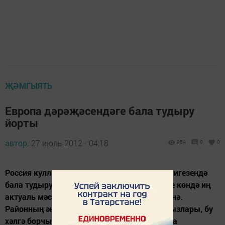
ҖӘМГЫЯТЬ
Европа дәрәҗәсендәге бала тудыру
йорты
автор,
27 июль 2012 - 04:18
954
0
0
Россия кулланучылар күзәтчелеге карары нигезендә
бала тудыру йортын вакытлыча ябу бүгенге көндә иң
актуаль мәсьәләләрнең берсе булып исәпләнә.
Районның әни булырга әзерләнгән хатын-кызлары, бу
хәлгә борчылып, "кайнар линия" телефонына