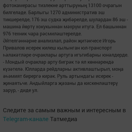
фотокамерасы тизлекне арттыруның 13100 очрагын
билгеләде. Барлыгы 1270 административ эш
тикшерелде, 176 эш судка җибәрелде, шулардан 86 эш -
машина йөртү хокукыннан мәхрүм итүгә. Ел башыннан
976 техник чара рәсмиләштерелде.
Әйтелгәннәрне анализлап, район җитәкчесе Игорь
Привалов исерек килеш кылынган юл-транспорт
һәлакәтләре очраклары артуга игътибарны юнәлдерде.
- Мондый очраклар арту бигрәк тә ял көннәрендә
күзәтелә. Юлларда рейдларны активлаштырып, моңа
әһәмият бирергә кирәк. Руль артындагы исерек -
җинаятьче. Андыйларга җәзаны да кискенләштерү
зарур, - диде ул.
Следите за самым важным и интересным в
Telegram-канале
Татмедиа