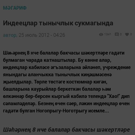
МӘГАРИФ
Индеецлар тынычлык сукмагында
автор,
25 июль 2012 - 04:26
1341
0
0
Шәһәрнең 8 нче балалар бакчасы шәкертләре гадәти
булмаган чарада катнаштылар. Бу көнне алар,
индеецлар кабиләсе әгъзаларына әйләнеп, учреждение
янындагы аланчыкка тынычлык киңәшмәсенә
җыелдылар. Төрле төстәге костюмнар кигән,
башларына каурыйлар беркеткән балалар һәм
өлкәннәр бер-берсен кыргый кабилә телендә "Хао!" дип
сәламләделәр. Безнең өчен сәер, ләкин индеецлар өчен
гадәти булган Ногопрыгу-Ноготрыгу исемле...
Шәһәрнең 8 нче балалар бакчасы шәкертләре