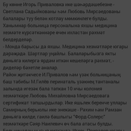
Бу көнне Игорь Приваловка ике шәһәрдәшебезне -
Светлана Садыйкованы һәм Любовь Мирсәедованы
балалары туу белән котлау мөмкинлеге булды.
Ханымнар больница персоналына яхшы медицина
хезмәте күрсәткәннәре өчен ихластан рәхмәт
белдерделәр.
- Монда барысы да яхшы. Медицина хезмәтләре югары
дәрәҗәдә. Шартлар уңайлы. Балаларыбызга якты
дөньяга килергә ярдәм иткән кешеләргә рәхмәт, -
диделәр бәхетле аналар.
Район җитәкчесе И.Привалов һәм үзәк больницаның
баш табибы М.Гилёв перинаталь үзәкнең тантаналы
залында игезәк бала тапкан 10 нчы колония
хезмәткәре Любовь Михайловна Мирсәедовага
сертификат тапшырдылар. Ике яшьлек беренче уллары
Самирның берьюлы ике энекәше - Рәхим һәм Рамзан
дөньяга килде, гаилә башлыгы "Форд-Солерс"
хезмәткәре Сәяр Наилевич өч бала атасы булды.
Больницадан чыгып киткәндә, Игорь Привалов югары