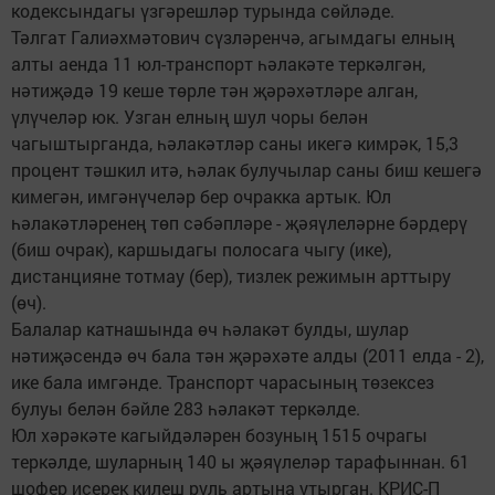
кодексындагы үзгәрешләр турында сөйләде.
Тәлгат Галиәхмәтович сүзләренчә, агымдагы елның
алты аенда 11 юл-транспорт һәлакәте теркәлгән,
нәтиҗәдә 19 кеше төрле тән җәрәхәтләре алган,
үлүчеләр юк. Узган елның шул чоры белән
чагыштырганда, һәлакәтләр саны икегә кимрәк, 15,3
процент тәшкил итә, һәлак булучылар саны биш кешегә
кимегән, имгәнүчеләр бер очракка артык. Юл
һәлакәтләренең төп сәбәпләре - җәяүлеләрне бәрдерү
(биш очрак), каршыдагы полосага чыгу (ике),
дистанцияне тотмау (бер), тизлек режимын арттыру
(өч).
Балалар катнашында өч һәлакәт булды, шулар
нәтиҗәсендә өч бала тән җәрәхәте алды (2011 елда - 2),
ике бала имгәнде. Транспорт чарасының төзексез
булуы белән бәйле 283 һәлакәт теркәлде.
Юл хәрәкәте кагыйдәләрен бозуның 1515 очрагы
теркәлде, шуларның 140 ы җәяүлеләр тарафыннан. 61
шофер исерек килеш руль артына утырган. КРИС-П