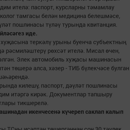
ъдим ителә: паспорт, курсларны тәмамлау
рколог тамгасы белән медицина белешмәсе,
үләт пошлинасы түләү турында квитанция.
йләсәгез иде.
ТС хуҗасына теркәлү урыны буенча субъектның
ә рәсмиләштерү рөхсәт ителә. Мисал өчен,
әлгән. Элек автомобиль хуҗасы машинасын
тән төшерә алса, хәзер - ТИБ бүлекчәсе булган
шәһәрендә.
турында килешү, паспорт, дәүләт пошлинасы
дим итәргә кирәк. Документлар тапшыру
тлары тикшерелә.
 машинадан икенчесенә күчереп саклап калып
асы ТСны исәптән төшергәннән соң 30 тәүлек