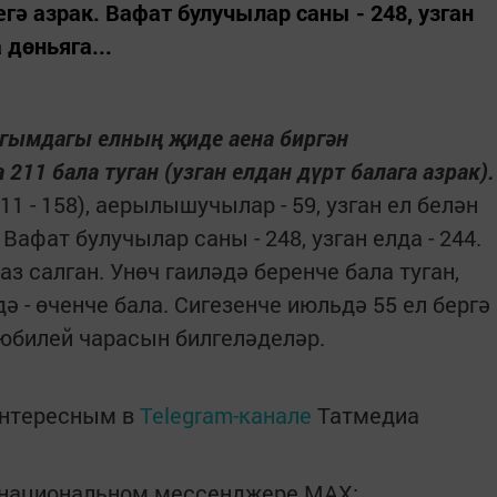
ә азрак. Вафат булучылар саны - 248, узган
 дөньяга...
агымдагы елның җиде аена биргән
211 бала туган (узган елдан дүрт балага азрак).
11 - 158), аерылышучылар - 59, узган ел белән
афат булучылар саны - 248, узган елда - 244.
з салган. Унөч гаиләдә беренче бала туган,
дә - өченче бала. Сигезенче июльдә 55 ел бергә
 юбилей чарасын билгеләделәр.
интересным в
Telegram-канале
Татмедиа
в национальном мессенджере MАХ: