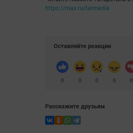
https://max.ru/tatmedia
Оставляйте реакции
0
0
0
0
0
Расскажите друзьям