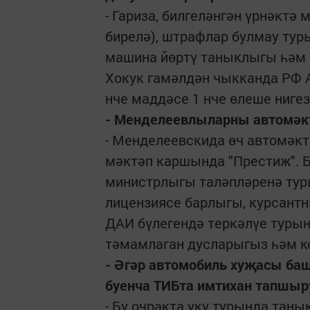
- Гариза, билгеләнгән үрнәкт
бирелә), штрафлар булмау ту
машина йөртү таныклыгы һәм 8
Хокук гамәлдән чыкканда РФ 
нче маддәсе 1 нче өлеше ниге
- Менделеевлыларны автомәкт
- Менделеевскида өч автомәктә
мәктәп каршында "Престиж". 
министрлыгы таләпләренә туры
лицензиясе барлыгы, курсант
ДАИ бүлегендә теркәлүе туры
тәмамлаган дусларыгыз һәм к
- Әгәр автомобиль хуҗасы баш
буенча ТИБта имтихан тапшыр
- Бу очракта уку турында тан