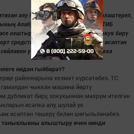
тихан алу һәм теркәү бүлекләрен берләштереп,
ының Алабуга буенча ЮХИДИ бүлеге ТИБ
кчәсе оештырылды. Машина йөртүгә хокук бирү
рт средствосын (ТС) исәпкә алу һәм исәптән
сөйләвен үтенеп начальник Ә.Гафаровка
нлеге нидән гыйбарәт?
герҗе районнарына хезмәт күрсәтәбез. ТС
у, гамәлдән чыккан машина йөртү
 дубликат бирү, хокукыннан мәхрүм ителгән
ларын исәпкә алу, шулай ук
һәм исәптән төшерү белән шөгыльләнәбез.
че таныклыкны алыштыру өчен нинди