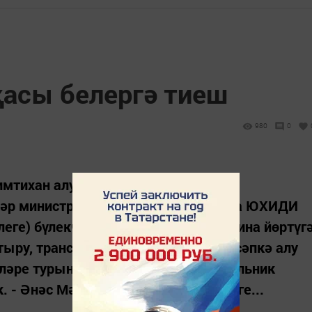
асы белергә тиеш
980
0
мтихан алу һәм теркәү бүлекләрен
шләр министрлыгының Алабуга буенча ЮХИДИ
үлеге) бүлекчәсе оештырылды. Машина йөртүг
ру, транспорт средствосын (ТС) исәпкә алу
ләре турында сөйләвен үтенеп начальник
. - Әнәс Мәснәвиевич, ТИБ эшчәнлеге...