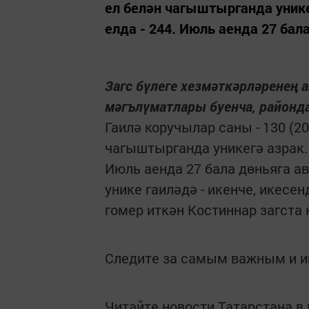
ел белән чагыштырганда уникег
елда - 244. Июль аенда 27 бала
Загс бүлеге хезмәткәрләренең 
мәгълүматлары буенча, районда 
Гаилә коручылар саны - 130 (20
чагыштырганда уникегә азрак. В
Июль аенда 27 бала дөньяга ава
унике гаиләдә - икенче, икесен
гомер иткән Костиннар загста
Следите за самым важным и 
Читайте новости Татарстана 