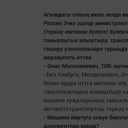
Агымдагы елның июль аенда им
Россия Эчке эшләр министрлыг
(теркәү-имтихан бүлеге) бүле
таныклыгын алыштыру, транспо
төшерү үзенчәлекләре турында 
мөрәҗәгать иттек.
- Әнәс Мәснәвиевич, ТИБ эшчә
- Без Алабуга, Менделеевск, Ә
белән идарә итүгә имтихан ал
таныклыкларын алмаштыру һәм
машина хуҗаларының таныклык
автомототранспортны теркәү 
- Машина йөртүгә хокук бирү
документлар кирәк?