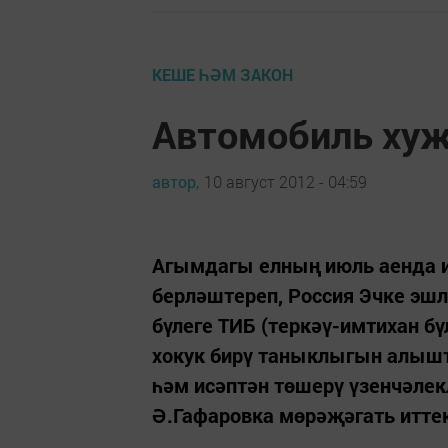
КЕШЕ ҺӘМ ЗАКОН
Автомобиль хуҗ
автор,
10 август 2012 - 04:59
Агымдагы елның июль аенда и
берләштереп, Россия Эчке э
бүлеге ТИБ (теркәү-имтихан б
хокук бирү таныклыгын алышты
һәм исәптән төшерү үзенчәлек
Ә.Гафаровка мөрәҗәгать иттек