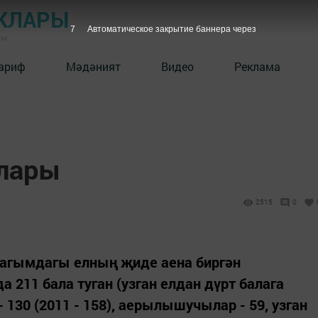
КЛАРЫ
6
Автоматическое закрытие баннера через
ны
ариф
Мәдәният
Видео
Реклама
тлары
2515
0
ң агымдагы елның җиде аена биргән
 211 бала туган (узган елдан дүрт балага
 130 (2011 - 158), аерылышучылар - 59, узган