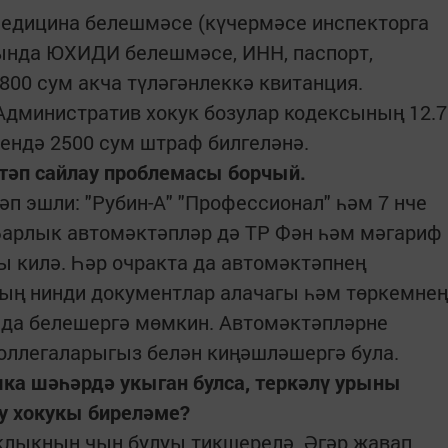
ә медицина белешмәсе (күчермәсе инспекторга
рында ЮХИДИ белешмәсе, ИНН, паспорт,
00 сум акча түләгәнлеккә квитанция.
Административ хокук бозулар кодексының 12.7
зендә 2500 сум штраф билгеләнә.
әп сайлау проблемасы борчый.
п эшли: "Рубин-А" "Профессионал" һәм 7 нче
Барлык автомәктәпләр дә ТР Фән һәм мәгариф
 килә. Һәр очракта да автомәктәпнең
ның нинди документлар алачагы һәм төркемнең
нда белешергә мөмкин. Автомәктәпләрне
оллегаларыгыз белән киңәшләшергә була.
ка шәһәрдә укыган булса, теркәлү урыны
у хокукы биреләме?
ыклыкның чын булуы тикшерелә. Әгәр җавап