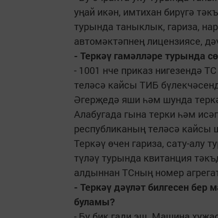
уңай икән, имтихан бирүгә тәк
турында таныклык, гариза, на
автомәктәпнең лицензиясе, дә
- Теркәү гамәлләре турында сө
- 1001 нче приказ нигезендә 
теләсә кайсы ТИБ бүлекчәсенд
Әгерҗедә яши һәм шунда терк
Алабугада гына терки һәм исәп
республиканың теләсә кайсы 
Теркәү өчен гариза, сату-алу 
түләү турында квитанция тәкъ
алдыннан ТСның номер агрега
- Теркәү дәүләт билгесен бер
буламы?
- Бу бик гади эш. Машина хуҗ