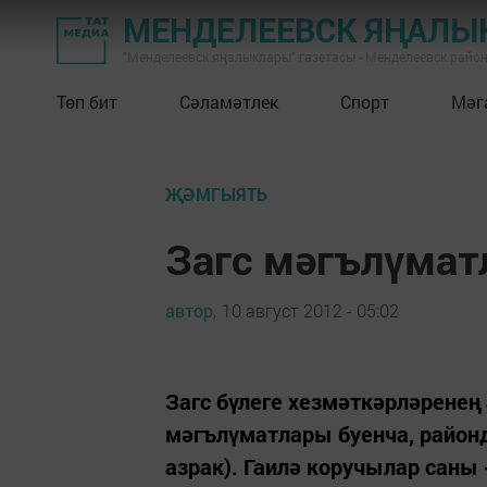
МЕНДЕЛЕЕВСК ЯҢАЛЫ
"Менделеевск яңалыклары" газетасы - Менделеевск райо
Төп бит
Сәламәтлек
Спорт
Мәг
ҖӘМГЫЯТЬ
Загс мәгълүма
автор,
10 август 2012 - 05:02
Загс бүлеге хезмәткәрләрене
мәгълүматлары буенча, районда
азрак). Гаилә коручылар саны -