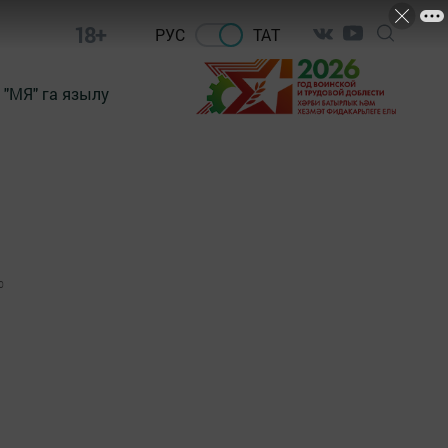
18+
РУС
ТАТ
"МЯ" га язылу
0