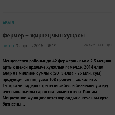
АВЫЛ
Фермер – җирнең чын хуҗасы
автор,
9 апрель 2015 - 06:19
1582
0
0
Менделеевск районында 42 фермерлык һәм 2,5 меңнән
артык шәхси ярдәмче хуҗалык гамәлдә. 2014 елда
алар 81 миллион сумлык (2013 елда - 75 млн. сум)
продукция сатты, үсеш 108 процент тәшкил итә.
Татарстан лидеры стратегиясе белән бизнесны үстерү
өчен ышанычлы гарантия тәэмин ителә. Рөстәм
Миңнеханов муниципалитетлар алдына кече һәм урта
бизнесны...