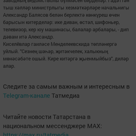
заводның ведомстволы бүлмәсен бирделәр. Гадәттән
тыш хәлләр министрлыгы хезмәткәрләре начальнигы
Александр Балясов белән берлектә көнкүреш өчен
барысын китерделәр: ике диван, өстәл, шифоньер,
телевизор, кер юу машинасы, балалар арбалары, - дип
дәвам итә Александр.
Киселёвлар гаиләсе Менделеевскида төпләнергә
уйлый. "Сезнең шәһәр, җитәкчелек, халыкның
мөнәсәбәте ошый. Кире китәргә җыенмыйбыз", диләр
алар.
Следите за самым важным и интересным в
Telegram-канале
Татмедиа
Читайте новости Татарстана в
национальном мессенджере MАХ:
https://max.ru/tatmedia