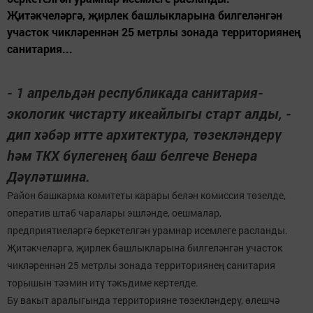
Җитәкчеләргә, җирлек башлыкларына билгеләнгән
участок чикләреннән 25 метрлы зонада территориянең
санитария...
- 1 апрельдән республикада санитария-
экологик чистарту икеайлыгы старт алды, -
дип хәбәр итте архитектура, төзекләндерү
һәм ТКХ бүлегенең баш белгече Венера
Дәүләтшина.
Район башкарма комитеты карары белән комиссия төзелде,
оператив штаб чаралары эшләнде, оешмалар,
предприятиеләргә беркетелгән урамнар исемлеге расланды.
Җитәкчеләргә, җирлек башлыкларына билгеләнгән участок
чикләреннән 25 метрлы зонада территориянең санитария
торышын тәэмин итү тәкъдиме кертелде.
Бу вакыт аралыгында территорияне төзекләндерү, өлешчә