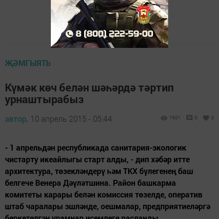
ҖӘМГЫЯТЬ
Күмәк көч белән шәһәрдә тәртип
урнаштырабыз
автор,
10 апрель 2015 - 05:44
1601
0
0
- 1 апрельдән республикада санитария-экологик
чистарту икеайлыгы старт алды, - дип хәбәр итте
архитектура, төзекләндерү һәм ТКХ бүлегенең баш
белгече Венера Дәүләтшина. Район башкарма
комитеты карары белән комиссия төзелде, оператив
штаб чаралары эшләнде, оешмалар, предприятиеләргә
беркетелгән урамнар исемлеге расланды.