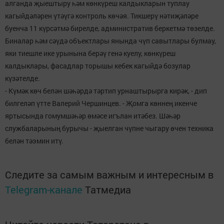
алганда җыештыру һәм көнкүреш калдыкларын туплау
кагыйдәләрен үтәүгә контроль көчәя. Тикшерү нәтиҗәләре
буенча 11 күрсәтмә бирелде, административ беркетмә төзелде.
Биналар һәм сәүдә объектлары янында чүп савытлары булмау,
яки тиешле ике урынына берәү генә куелу, көнкүреш
калдыклары, фасадлар торышы кебек кагыйдә бозулар
күзәтелде.
- Күмәк көч белән шәһәрдә тәртип урнаштырырга кирәк, - дип
билгеләп үтте Валерий Чершинцев. - Җомга көннең икенче
яртысында гомумшәһәр өмәсе игълан итәбез. Шәһәр
службаларының бурычы - җыелган чүпне чыгару өчен техника
белән тәэмин итү.
Следите за самым важным и интересным в
Telegram-канале
Татмедиа