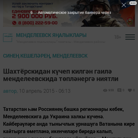
5
Автоматическое закрытие баннера через
МЕНДЕЛЕЕВСК ЯҢАЛЫКЛАРЫ
18+
"Менделеевск яңалыклары" газетасы - Менделеевск районы
СИНЕҢ КЕШЕЛӘРЕҢ, МЕНДЕЛЕЕВСК
Шахтёрскидан күчеп килгән гаилә
менделеевскида төпләнергә ниятли
автор,
10 апрель 2015 - 06:13
938
0
0
Татарстан һәм Россиянең башка регионнары кебек,
Менделеевскига да Украина халкы күченә.
Кайберәүләре анда тынычлык урнашуга Ватанына кире
кайтырга өметләнә, икенчеләре биредә калып,