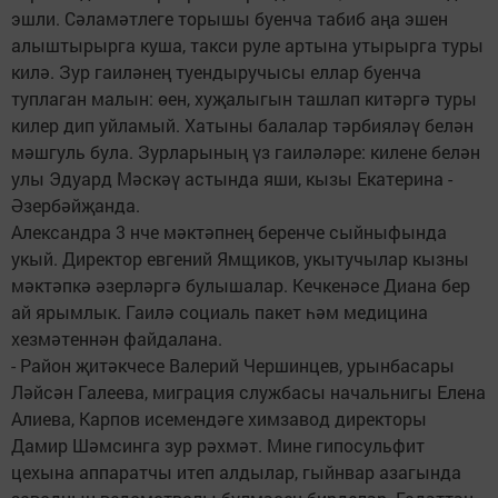
эшли. Сәламәтлеге торышы буенча табиб аңа эшен
алыштырырга куша, такси руле артына утырырга туры
килә. Зур гаиләнең туендыручысы еллар буенча
туплаган малын: өен, хуҗалыгын ташлап китәргә туры
килер дип уйламый. Хатыны балалар тәрбияләү белән
мәшгуль була. Зурларының үз гаиләләре: килене белән
улы Эдуард Мәскәү астында яши, кызы Екатерина -
Әзербәйҗанда.
Александра 3 нче мәктәпнең беренче сыйныфында
укый. Директор евгений Ямщиков, укытучылар кызны
мәктәпкә әзерләргә булышалар. Кечкенәсе Диана бер
ай ярымлык. Гаилә социаль пакет һәм медицина
хезмәтеннән файдалана.
- Район җитәкчесе Валерий Чершинцев, урынбасары
Ләйсән Галеева, миграция службасы начальнигы Елена
Алиева, Карпов исемендәге химзавод директоры
Дамир Шәмсинга зур рәхмәт. Мине гипосульфит
цехына аппаратчы итеп алдылар, гыйнвар азагында