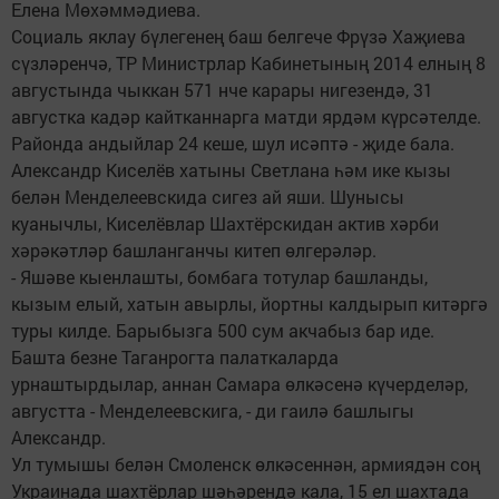
Елена Мөхәммәдиева.
Социаль яклау бүлегенең баш белгече Фрүзә Хаҗиева
сүзләренчә, ТР Министрлар Кабинетының 2014 елның 8
августында чыккан 571 нче карары нигезендә, 31
августка кадәр кайтканнарга матди ярдәм күрсәтелде.
Районда андыйлар 24 кеше, шул исәптә - җиде бала.
Александр Киселёв хатыны Светлана һәм ике кызы
белән Менделеевскида сигез ай яши. Шунысы
куанычлы, Киселёвлар Шахтёрскидан актив хәрби
хәрәкәтләр башланганчы китеп өлгерәләр.
- Яшәве кыенлашты, бомбага тотулар башланды,
кызым елый, хатын авырлы, йортны калдырып китәргә
туры килде. Барыбызга 500 сум акчабыз бар иде.
Башта безне Таганрогта палаткаларда
урнаштырдылар, аннан Самара өлкәсенә күчерделәр,
августта - Менделеевскига, - ди гаилә башлыгы
Александр.
Ул тумышы белән Смоленск өлкәсеннән, армиядән соң
Украинада шахтёрлар шәһәрендә кала, 15 ел шахтада