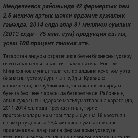
Менделеевск районында 42 фермерлык һәм
2,5 меңнән артык шәхси ярдәмче хуҗалык
гамәлдә. 2014 елда алар 81 миллион сумлык
(2013 елда - 75 млн. сум) продукция сатты,
үсеш 108 процент тәшкил итә.
Татарстан лидеры стратегиясе белән бизнесны үстерү
өчен ышанычлы гарантия тәэмин ителә. Рөстәм
Миңнеханов муниципалитетлар алдына кече һәм урта
бизнесны үстерү бурычын куйды. Кризиска
карамастан, республиканың эшмәкәрлеккә ярдәм
буенча бер генә чарасы да бетерелмәде. Районның
авыл хуҗалыгы идарәсе мәгълүматларына караганда,
2011-2014 елларда Президентның төрле
программалары һәм грантлары буенча 18 крестьян-
фермер хуҗалыгы 26,4 миллион сумлык финанс
ярдәме алды, алар гаилә фермаларын үстерүгә
тотылды. Сәйтәк авылыннан Харитоновларның гаилә