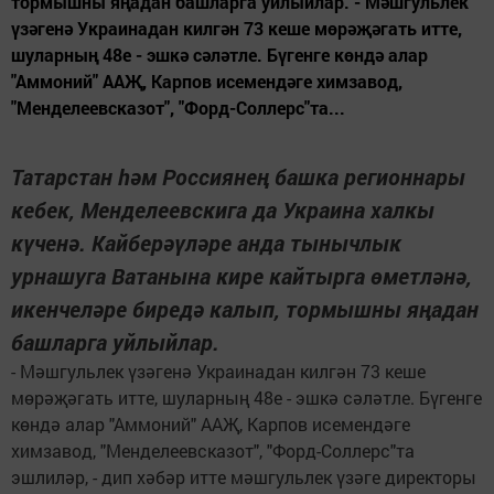
тормышны яңадан башларга уйлыйлар. - Мәшгульлек
үзәгенә Украинадан килгән 73 кеше мөрәҗәгать итте,
шуларның 48е - эшкә сәләтле. Бүгенге көндә алар
"Аммоний" ААҖ, Карпов исемендәге химзавод,
"Менделеевсказот", "Форд-Соллерс"та...
Татарстан һәм Россиянең башка регионнары
кебек, Менделеевскига да Украина халкы
күченә. Кайберәүләре анда тынычлык
урнашуга Ватанына кире кайтырга өметләнә,
икенчеләре биредә калып, тормышны яңадан
башларга уйлыйлар.
- Мәшгульлек үзәгенә Украинадан килгән 73 кеше
мөрәҗәгать итте, шуларның 48е - эшкә сәләтле. Бүгенге
көндә алар "Аммоний" ААҖ, Карпов исемендәге
химзавод, "Менделеевсказот", "Форд-Соллерс"та
эшлиләр, - дип хәбәр итте мәшгульлек үзәге директоры