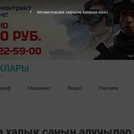
6
Автоматическое закрытие баннера через
КЛАРЫ
ны
ариф
Мәдәният
Видео
Реклама
 халык санын алучылар