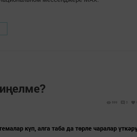
җиңелме?
699
0
емалар күп, алга таба да төрле чаралар үткәр