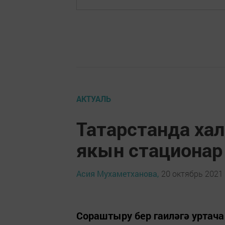
АКТУАЛЬ
Татарстанда ха
якын стационар
Асия Мухаметханова,
20 октябрь 2021 
Сораштыру бер гаиләгә уртача