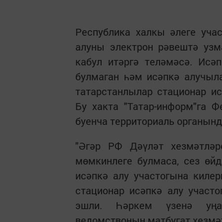
Республика халкы әлеге учас
алуны электрон рәвештә узм
кабул итәргә теләмәсә. Исә
булмаган һәм исәпкә алучыл
татарстанлылар стационар ис
Бу хакта "Татар-информ"га 
буенча территориаль органында
"Әгәр РФ Дәүләт хезмәтлә
мөмкинлеге булмаса, сез өйд
исәпкә алу участогына киле
стационар исәпкә алу участ
эшли. Һәркем үзенә уңай
ведомствоның матбугат хезмә