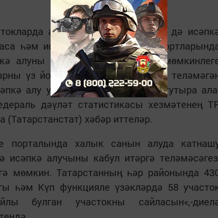
токларда анкета тутыра ала, әгәр дә исәпк
аса һәм исәпкә алучыларны үз йортларынд
пкә алуны электрон рәвештә узу мөмкинлег
арны үз йортларында кабул итәргә теләмәгә
әпкә алу участокларында анкета тутыра ала
Федераль дәүләт статистикасы хезмәтенең Т
 (Татарстанстат) хәбәр иттеләр.
ре порталында халык санын алуда катнаш
ә исәпкә алучыны кабул итәргә теләмәсәгез
ргә мөмкин. Татарстанның һәр районында 43
огы һәм Күп функцияле үзәкләрдә 58 участо
лы булган участокны сайласын«,-диел
тендә.