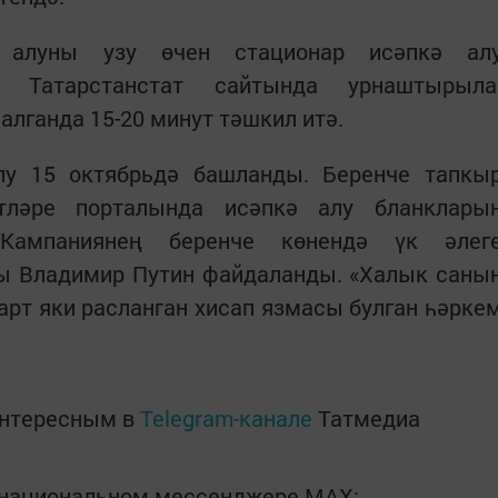
 алуны узу өчен стационар исәпкә ал
ы Татарстанстат сайтында урнаштырыла
алганда 15-20 минут тәшкил итә.
лу 15 октябрьдә башланды. Беренче тапкы
ләре порталында исәпкә алу бланклары
Кампаниянең беренче көнендә үк әлег
ы Владимир Путин файдаланды. «Халык саны
арт яки расланган хисап язмасы булган һәрке
интересным в
Telegram-канале
Татмедиа
в национальном мессенджере MАХ: