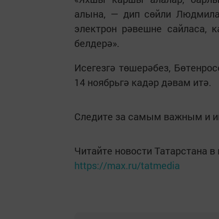
алына, — дип сөйли Людмила
электрон рәвешне сайласа, к
белдерә».
Исегезгә төшерәбез, Бөтенро
14 ноябрьгә кадәр дәвам итә.
Следите за самым важным и 
Читайте новости Татарстана 
https://max.ru/tatmedia