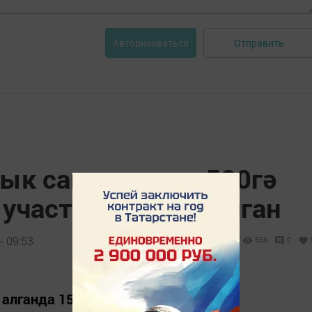
Отправить
Авторизоваться
лык санын алуда 500гә
 участок булдырылган
- 09:53
553
0
 алганда 15-20 минут тәшкил итә.