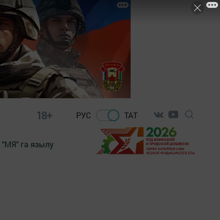
18+
РУС
ТАТ
"МЯ" га язылу