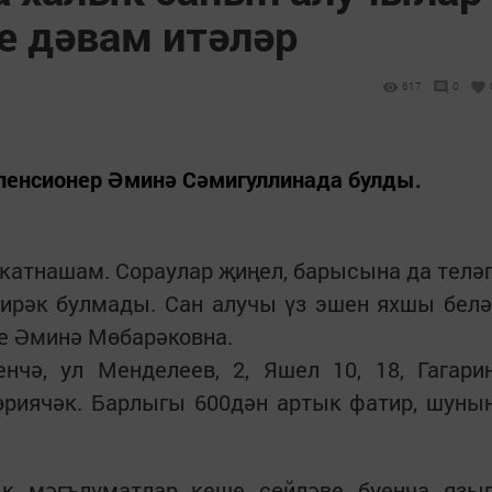
е дәвам итәләр
617
0
пенсионер Әминә Сәмигуллинада булды.
катнашам. Сораулар җиңел, барысына да телә
ирәк булмады. Сан алучы үз эшен яхшы белә
де Әминә Мөбарәковна.
нчә, ул Менделеев, 2, Яшел 10, 18, Гагари
өриячәк. Барлыгы 600дән артык фатир, шуны
к мәгълүматлар кеше сөйләве буенча язы