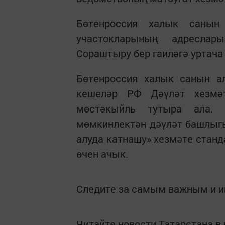
Бөтенроссия халык санын
участокларының адреслар
Сораштыру бер гаиләгә уртача 
Бөтенроссия халык санын а
кешеләр РФ Дәүләт хезмәт
мөстәкыйль тутыра ала. 
мөмкинлектән дәүләт башлыг
алуда катнашу» хезмәте станд
өчен ачык.
Следите за самым важным и 
Читайте новости Татарстана 