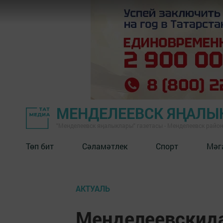
МЕНДЕЛЕЕВСК ЯҢАЛЫ
"Менделеевск яңалыклары" газетасы - Менделеевск райо
Төп бит
Сәламәтлек
Спорт
Мәг
АКТУАЛЬ
Менделеевскида