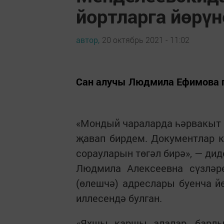
йортларга йөрүн
автор,
20 октябрь 2021 - 11:02
Сан алучы Людмила Ефимова 
«Мондый чараларда һәрвакыт 
җавап бирдем. Документлар к
сорауларын төгәл бирә», — ди
Людмила Алексеевна сүзләре
(өлешчә) адреслары буенча й
иллесендә булган.
«Яхшы каршы алалар, барлы