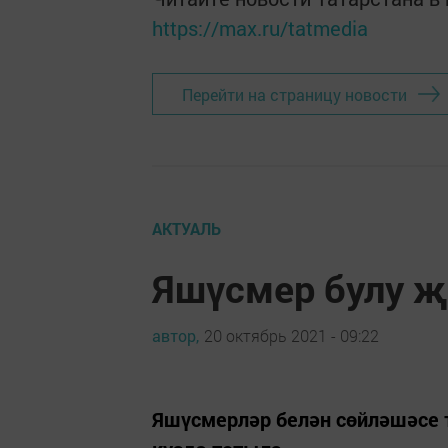
https://max.ru/tatmedia
Перейти на страницу новости
АКТУАЛЬ
Яшүсмер булу 
автор,
20 октябрь 2021 - 09:22
Яшүсмерләр белән сөйләшәсе т