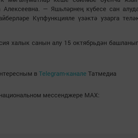
 Алексеевна. — Яшьләрнең күбесе сан алуд
айберләре Күпфункцияле үзәктә узарга телә
ссия халык санын алу 15 октябрьдән башланы
интересным в
Telegram-канале
Татмедиа
в национальном мессенджере MАХ: