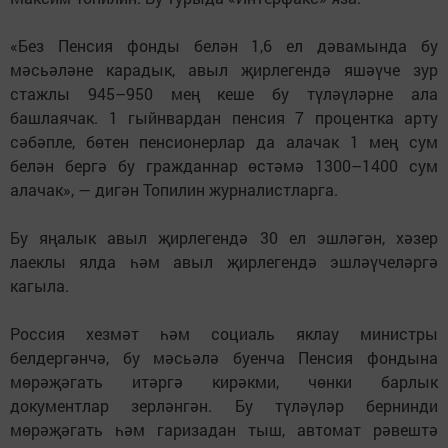
«Без Пенсия фонды белән 1,6 ел дәвамында бу
мәсьәләне карадык, авыл җирлегендә яшәүче зур
стажлы 945–950 мең кеше бу түләүләрне ала
башлаячак. 1 гыйнвардан пенсия 7 процентка арту
сәбәпле, бөтен пенсионерлар да алачак 1 мең сум
белән бергә бу гражданнар өстәмә 1300–1400 сум
алачак», — дигән Топилин журналистларга.
Бу яңалык авыл җирлегендә 30 ел эшләгән, хәзер
лаеклы ялда һәм авыл җирлегендә эшләүчеләргә
кагыла.
Россия хезмәт һәм социаль яклау министры
белдергәнчә, бу мәсьәлә буенча Пенсия фондына
мөрәҗәгать итәргә кирәкми, чөнки барлык
документлар зерләнгән. Бу түләүләр бернинди
мөрәҗәгать һәм гаризадан тыш, автомат рәвештә