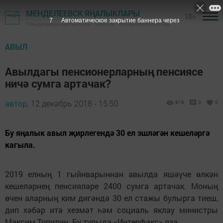
МЕНДЕЛЕЕВСК ЯҢАЛЫКЛАРЫ
18+
7
Автоматическое закрытие баннера через
"Менделеевск яңалыклары" газетасы - Менделеевск районы
АВЫЛ
Авылдагы пенсионерларның пенсиясе
ничә сумга артачак?
автор,
12 декабрь 2018 - 15:50
919
0
0
Бу яңалык авыл җирлегендә 30 ел эшләгән кешеләргә
кагыла.
2019 елның 1 гыйнварыннан авылда яшәүче өлкән
кешеләрнең пенсияләре 2400 сумга артачак. Моның
өчен аларның ким дигәндә 30 ел стажы булырга тиеш,
дип хәбәр итә хезмәт һәм социаль яклау министры
Максим Топилин. Бу турыда «Интерфакс» яза.