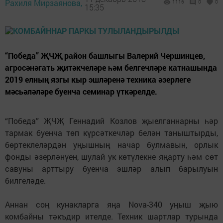
Рахиля Мирзаянова,
1116
0
0
15:35
“Победа” ҖЧҖ район башлыгы Валерий Чершинцев,
агросәнәгать җитәкчеләре һәм белгечләре катнашында
2019 елның язгы кыр эшләренә техника әзерлеге
мәсьәләләре буенча семинар үткәрелде.
“Победа” ҖЧҖ Геннадий Козлов җыелганнарны һәр
тармак буенча төп күрсәткечләр белән таныштырды,
бөртеклеләрдән уңышның начар булмавын, орлык
фонды әзерләнүен, шулай ук көтүлекне яңарту һәм сөт
савуны арттыру буенча эшләр алып барылуын
билгеләде.
Аннан соң кунакларга яңа Nova-340 уңыш җыю
комбайны тәкъдир ителде. Техник шартлар турында