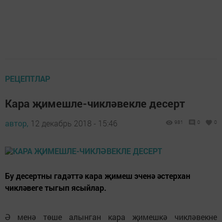
РЕЦЕПТЛАР
Кара җимешле-чикләвекле десерт
автор,
12 декабрь 2018 - 15:46
981
0
0
Бу десертны гадәттә кара җимеш эченә әстерхан
чикләвеге тыгып ясыйлар.
Ә менә төше алынган кара җимешкә чикләвекне