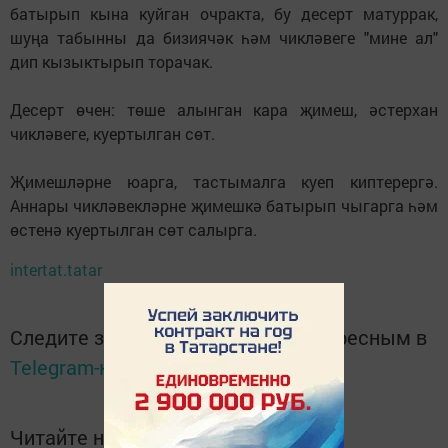
батырып кына куйган очракта, бу десерт матуррак,
шуңа табынны да бизиячәк һәм чикләвеге "мине ал"
дип кызыктырып торачак.
Десерт өчен: төше алынган кара җимеш, әстерхан
чикләвеге, куертылган сөт.
Җимешләрне юарга, тастымалга куеп киптерергә.
Аннары чикләвекләрне җимешкә батырып чыгарга һәм
өстенә куертылган сөт салырга.
intertat.tatar
Следите за самым важным и интересным в
Telegram-канале
Татмедиа
Читайте новости Татарстана в