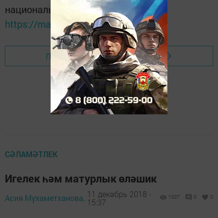
национальном мессенджере MАХ:
https://max.ru/tatmedia
Перейти на страницу новости
СӘЛАМӘТЛЕК
Игелек һәм матурлык өләшик
11 декабрь 2018 -
Асия Мухаметханова,
1007
0
0
15:37