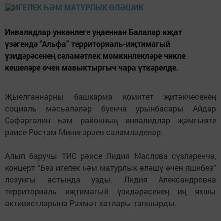
Инвалидлар ункөнлеге уңаеннан Балалар иҗат
үзәгендә “Альфа” территориаль-иҗтимагый
үзидәрәсенең сәламәтлек мөмкинлекләре чикле
кешеләре өчен мавыктыргыч чара үткәрелде.
Җыелганнарны башкарма комитет җитәкчесенең
социаль мәсьәләләр буенча урынбасары Айдар
Сәфәргалин һәм районның инвалидлар җәмгыяте
рәисе Рөстәм Минигәрәев сәламләделәр.
Алып баручы ТИС рәисе Лидия Маслова сүзләренчә,
концерт “Без игелек һәм матурлык өләшү өчен яшибез”
лозунгы астында узды. Лидия Александровна
территориаль иҗтимагый үзидәрәсенең иң яхшы
активистларына Рәхмәт хатлары тапшырды.