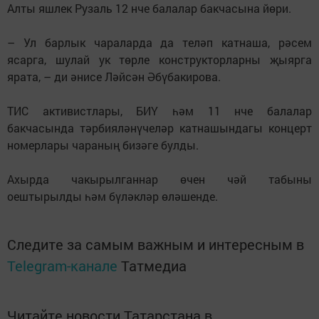
Алты яшлек Рузаль 12 нче балалар бакчасына йөри.
– Ул барлык чараларда да теләп катнаша, рәсем
ясарга, шулай ук төрле конструкторларны җыярга
ярата, – ди әнисе Ләйсән Әбүбакирова.
ТИС активистлары, БИҮ һәм 11 нче балалар
бакчасында тәрбияләнүчеләр катнашындагы концерт
номерлары чараның бизәге булды.
Ахырда чакырылганнар өчен чәй табыны
оештырылды һәм бүләкләр өләшенде.
Следите за самым важным и интересным в
Telegram-канале
Татмедиа
Читайте новости Татарстана в