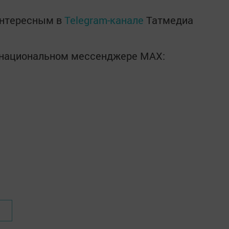
интересным в
Telegram-канале
Татмедиа
в национальном мессенджере MАХ: