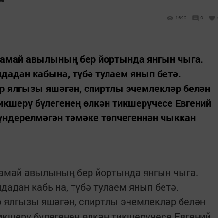
1699
0
 Камай авылының бер йортында янгын чыга.
ндадан кабына, түбә тулаем янып бетә.
р ялгызы яшәгән, спиртлы эчемлекләр белән
икшерү бүлегенең өлкән тикшерүчесе Евгений
сүндерелмәгән тәмәке төпчегеннән чыккан
Камай авылының бер йортында янгын чыга.
дадан кабына, түбә тулаем янып бетә.
р ялгызы яшәгән, спиртлы эчемлекләр белән
икшерү бүлегенең өлкән тикшерүчесе Евгений