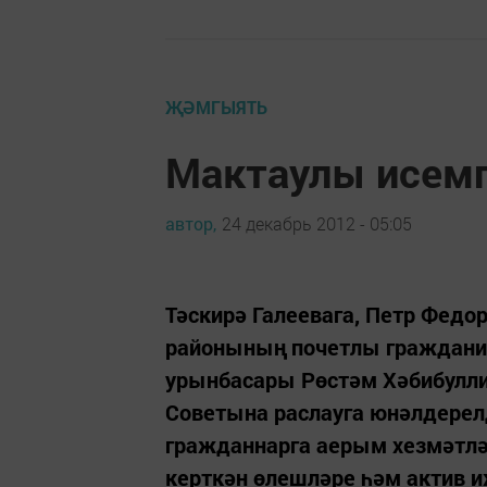
ҖӘМГЫЯТЬ
Мактаулы исемг
автор,
24 декабрь 2012 - 05:05
Тәскирә Галеевага, Петр Федо
районының почетлы граждани
урынбасары Рөстәм Хәбибулли
Советына раслауга юнәлдерел
гражданнарга аерым хезмәтлә
керткән өлешләре һәм актив и