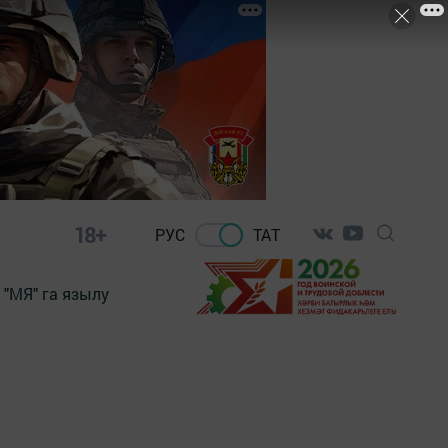
18+
РУС
ТАТ
"МЯ" га язылу