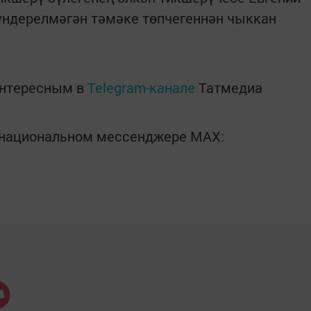
үндерелмәгән тәмәке төпчегеннән чыккан
интересным в
Telegram-канале
Татмедиа
в национальном мессенджере MАХ: