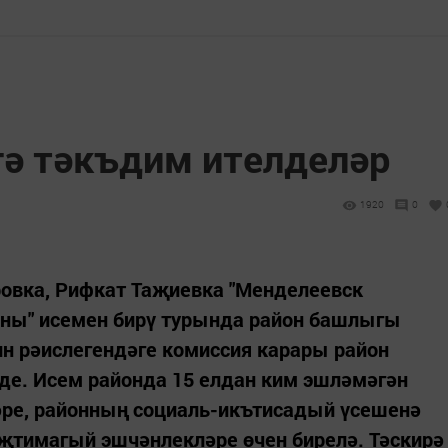
ә тәкъдим ителделәр
1920
0
ровка, Рифкат Таҗиевка "Менделеевск
ны" исемен бирү турында район башлыгы
н рәислегендәге комиссия карары район
де. Исем районда 15 елдан ким эшләмәгән
ре, районның социаль-икътисадый үсешенә
җтимагый эшчәнлекләре өчен бирелә. Тәскирә