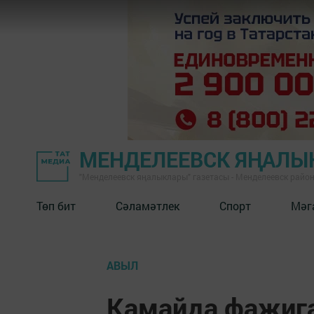
МЕНДЕЛЕЕВСК ЯҢАЛЫ
"Менделеевск яңалыклары" газетасы - Менделеевск райо
Төп бит
Сәламәтлек
Спорт
Мәг
АВЫЛ
Камайда фаҗиг