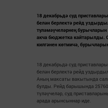
18 декабрьдә суд приставлар
белән берлектә рейд уздырд
түләмәүчеләрнең бурычларын 
акча бюджетка кайтарылды. С
килгәнен көтмичә, бурычлары
18 декабрьдә суд приставлар
белән берлектә рейд уздырдыл
Аның максаты вакытында сал
булды. Рейд барышында 25760
түләүчеләр, суд приставларын
арада арынсыннар иде.