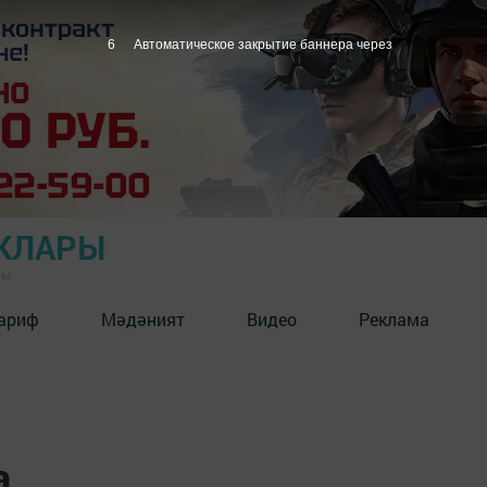
5
Автоматическое закрытие баннера через
КЛАРЫ
ны
ариф
Мәдәният
Видео
Реклама
а