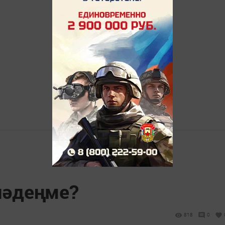
әдеңме?
818
0