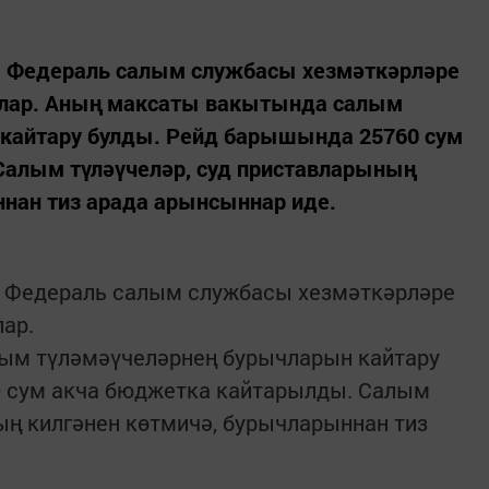
ы Федераль салым службасы хезмәткәрләре
ылар. Аның максаты вакытында салым
кайтару булды. Рейд барышында 25760 сум
алым түләүчеләр, суд приставларының
ннан тиз арада арынсыннар иде.
ы Федераль салым службасы хезмәткәрләре
ар.
ым түләмәүчеләрнең бурычларын кайтару
 сум акча бюджетка кайтарылды. Салым
ың килгәнен көтмичә, бурычларыннан тиз