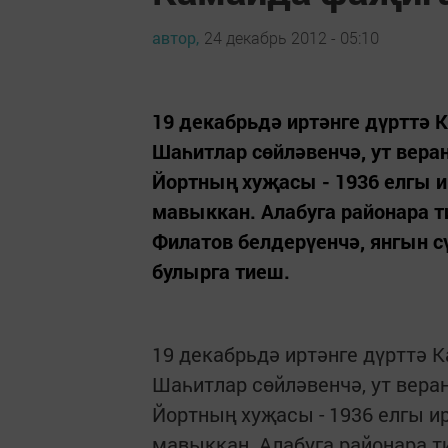
автор,
24 декабрь 2012 - 05:10
19 декабрьдә иртәнге дүрттә
Шаһитлар сөйләвенчә, ут вера
Йортның хуҗасы - 1936 елгы и
мавыккан. Алабуга районара т
Филатов белдерүенчә, янгын 
булырга тиеш.
19 декабрьдә иртәнге дүрттә 
Шаһитлар сөйләвенчә, ут веран
Йортның хуҗасы - 1936 елгы и
мавыккан. Алабуга районара т