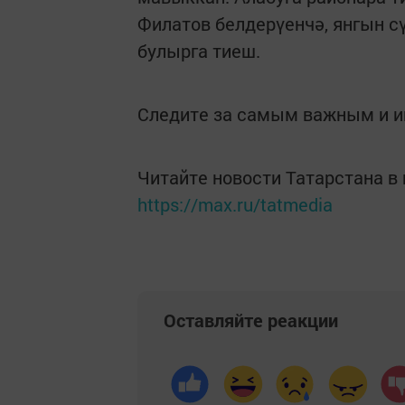
Филатов белдерүенчә, янгын с
булырга тиеш.
Следите за самым важным и 
Читайте новости Татарстана 
https://max.ru/tatmedia
Оставляйте реакции