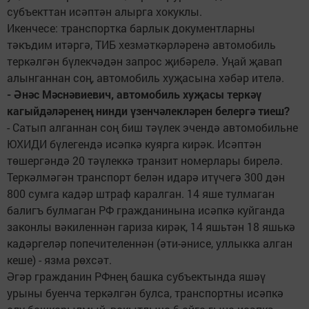
субъекттан исәптән алырга хокуклы.
Икенчесе: транспортка барлык документларны
тәкъдим итәргә, ТИБ хезмәткәрләренә автомобиль
теркәлгән бүлекчәдән запрос җибәрелә. Уңай җавап
алынганнан соң, автомобиль хуҗасына хәбәр ителә.
- Әнәс Мәснәвиевич, автомобиль хуҗасы теркәү
кагыйдәләренең нинди үзенчәлекләрен белергә тиеш?
- Сатып алганнан соң биш тәүлек эчендә автомобильне
ЮХИДИ бүлегендә исәпкә куярга кирәк. Исәптән
төшергәндә 20 тәүлеккә транзит номерлары бирелә.
Теркәлмәгән транспорт белән идарә итүчегә 300 дән
800 сумга кадәр штраф каралган. 14 яше тулмаган
балигъ булмаган РФ гражданинына исәпкә куйганда
законлы вәкиленнән гариза кирәк, 14 яшьтән 18 яшькә
кадәргеләр попечителеннән (әти-әнисе, уллыкка алган
кеше) - язма рөхсәт.
Әгәр гражданин РФнең башка субъектында яшәү
урыны буенча теркәлгән булса, транспортны исәпкә