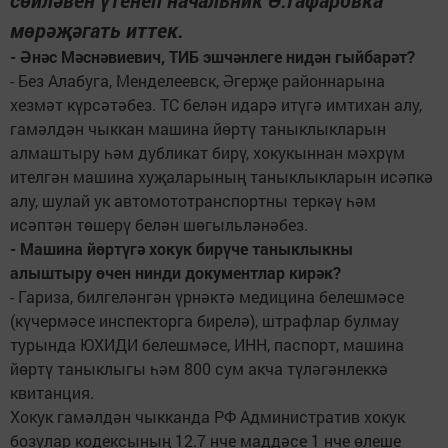
сөйләвен үтенеп начальник Ә.Гафаровка
мөрәҗәгать иттек.
- Әнәс Мәснәвиевич, ТИБ эшчәнлеге нидән гыйбарәт?
- Без Алабуга, Менделеевск, Әгерҗе районнарына
хезмәт күрсәтәбез. ТС белән идарә итүгә имтихан алу,
гамәлдән чыккан машина йөртү таныклыкларын
алмаштыру һәм дубликат бирү, хокукыннан мәхрүм
ителгән машина хуҗаларының таныклыкларын исәпкә
алу, шулай ук автомототранспортны теркәү һәм
исәптән төшерү белән шөгыльләнәбез.
- Машина йөртүгә хокук бирүче таныклыкны
алыштыру өчен нинди документлар кирәк?
- Гариза, билгеләнгән үрнәктә медицина белешмәсе
(күчермәсе инспекторга бирелә), штрафлар булмау
турында ЮХИДИ белешмәсе, ИНН, паспорт, машина
йөртү таныклыгы һәм 800 сум акча түләгәнлеккә
квитанция.
Хокук гамәлдән чыкканда РФ Административ хокук
бозулар кодексының 12.7 нче маддәсе 1 нче өлеше