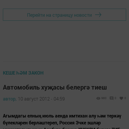
Перейти на страницу новости
КЕШЕ ҺӘМ ЗАКОН
Автомобиль хуҗасы белергә тиеш
автор,
10 август 2012 - 04:59
980
0
0
Агымдагы елның июль аенда имтихан алу һәм теркәү
бүлекләрен берләштереп, Россия Эчке эшләр