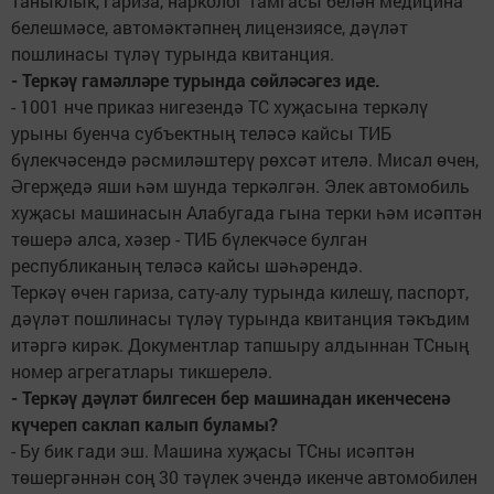
таныклык, гариза, нарколог тамгасы белән медицина
белешмәсе, автомәктәпнең лицензиясе, дәүләт
пошлинасы түләү турында квитанция.
- Теркәү гамәлләре турында сөйләсәгез иде.
- 1001 нче приказ нигезендә ТС хуҗасына теркәлү
урыны буенча субъектның теләсә кайсы ТИБ
бүлекчәсендә рәсмиләштерү рөхсәт ителә. Мисал өчен,
Әгерҗедә яши һәм шунда теркәлгән. Элек автомобиль
хуҗасы машинасын Алабугада гына терки һәм исәптән
төшерә алса, хәзер - ТИБ бүлекчәсе булган
республиканың теләсә кайсы шәһәрендә.
Теркәү өчен гариза, сату-алу турында килешү, паспорт,
дәүләт пошлинасы түләү турында квитанция тәкъдим
итәргә кирәк. Документлар тапшыру алдыннан ТСның
номер агрегатлары тикшерелә.
- Теркәү дәүләт билгесен бер машинадан икенчесенә
күчереп саклап калып буламы?
- Бу бик гади эш. Машина хуҗасы ТСны исәптән
төшергәннән соң 30 тәүлек эчендә икенче автомобилен