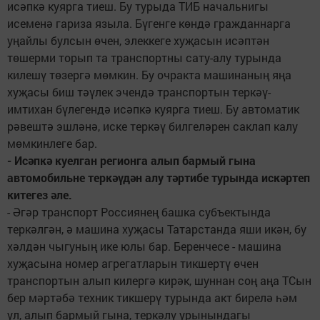
исәпкә куярга тиеш. Бу турыда ТИБ начальнигы
исеменә гариза языла. Бүгенге көндә гражданнарга
уңайлы булсын өчен, элеккеге хуҗасын исәптән
төшерми торып та транспортны сату-алу турында
килешү төзергә мөмкин. Бу очракта машинаның яңа
хуҗасы биш тәүлек эчендә транспортын теркәү-
имтихан бүлегендә исәпкә куярга тиеш. Бу автоматик
рәвештә эшләнә, иске теркәү билгеләрен саклап калу
мөмкинлеге бар.
- Исәпкә куелган регионга алып бармый гына
автомобильне теркәүдән алу тәртибе турында искәртеп
китегез әле.
- Әгәр транспорт Россиянең башка субъектында
теркәлгән, ә машина хуҗасы Татарстанда яши икән, бу
хәлдән чыгуның ике юлы бар. Беренчесе - машина
хуҗасына номер агрегатларын тикшертү өчен
транспортын алып килергә кирәк, шуннан соң аңа ТСын
бер мәртәбә техник тикшерү турында акт бирелә һәм
ул, алып бармый гына, теркәлү урынындагы