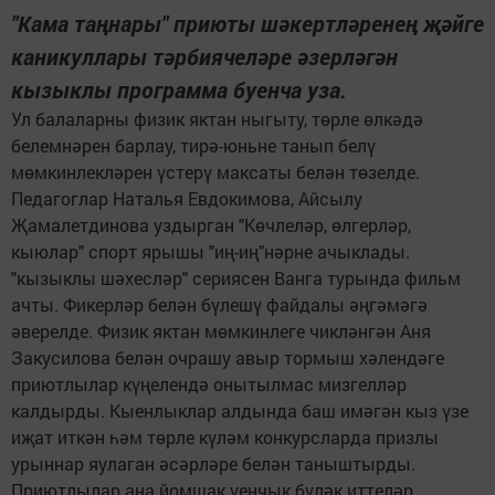
"Кама таңнары" приюты шәкертләренең җәйге
каникуллары тәрбиячеләре әзерләгән
кызыклы программа буенча уза.
Ул балаларны физик яктан ныгыту, төрле өлкәдә
белемнәрен барлау, тирә-юньне танып белү
мөмкинлекләрен үстерү максаты белән төзелде.
Педагоглар Наталья Евдокимова, Айсылу
Җамалетдинова уздырган "Көчлеләр, өлгерләр,
кыюлар" спорт ярышы "иң-иң"нәрне ачыклады.
"кызыклы шәхесләр" сериясен Ванга турында фильм
ачты. Фикерләр белән бүлешү файдалы әңгәмәгә
әверелде. Физик яктан мөмкинлеге чикләнгән Аня
Закусилова белән очрашу авыр тормыш хәлендәге
приютлылар күңелендә онытылмас мизгелләр
калдырды. Кыенлыклар алдында баш имәгән кыз үзе
иҗат иткән һәм төрле күләм конкурсларда призлы
урыннар яулаган әсәрләре белән таныштырды.
Приютлылар аңа йомшак уенчык бүләк иттеләр,