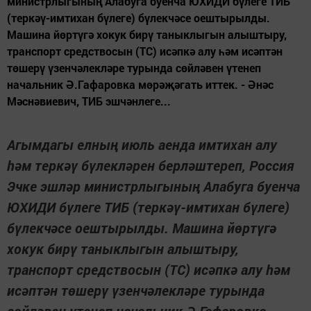
министрлыгының Алабуга буенча ЮХИДИ бүлеге ТИБ
(теркәү-имтихан бүлеге) бүлекчәсе оештырылды.
Машина йөртүгә хокук бирү таныклыгын алыштыру,
транспорт средствосын (ТС) исәпкә алу һәм исәптән
төшерү үзенчәлекләре турында сөйләвен үтенеп
начальник Ә.Гафаровка мөрәҗәгать иттек. - Әнәс
Мәснәвиевич, ТИБ эшчәнлеге...
Агымдагы елның июль аенда имтихан алу
һәм теркәү бүлекләрен берләштереп, Россия
Эчке эшләр министрлыгының Алабуга буенча
ЮХИДИ бүлеге ТИБ (теркәү-имтихан бүлеге)
бүлекчәсе оештырылды. Машина йөртүгә
хокук бирү таныклыгын алыштыру,
транспорт средствосын (ТС) исәпкә алу һәм
исәптән төшерү үзенчәлекләре турында