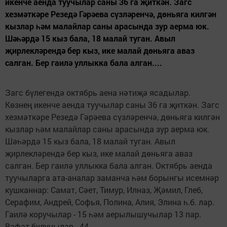
икенче аенда туучылар саны 36 га җиткән. Загс
хезмәткәре Резедә Гәрәева сүзләренчә, дөньяга килгән
кызлар һәм малайлар саны арасында зур аерма юк.
Шәһәрдә 15 кыз бала, 18 малай туган. Авыл
җирлекләрендә бер кыз, ике малай дөньяга аваз
салган. Бер гаилә уллыкка бала алган....
Загс бүлегендә октябрь аена нәтиҗә ясадылар.
Көзнең икенче аенда туучылар саны 36 га җиткән. Загс
хезмәткәре Резедә Гәрәева сүзләренчә, дөньяга килгән
кызлар һәм малайлар саны арасында зур аерма юк.
Шәһәрдә 15 кыз бала, 18 малай туган. Авыл
җирлекләрендә бер кыз, ике малай дөньяга аваз
салган. Бер гаилә уллыкка бала алган. Октябрь аенда
туучыларга ата-аналар заманча һәм борынгы исемнәр
кушканнар: Самат, Сәет, Тимур, Илназ, Җәмил, Глеб,
Серафим, Андрей, Софья, Полина, Алия, Элина һ.б. лар.
Гаилә коручылар - 15 һәм аерылышучылар 13 пар.
Вафат булучылар - 44.