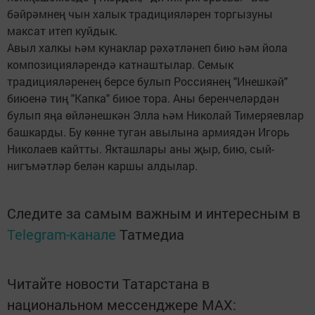
бәйрәмнең чын халык традицияләрен торгызуны
максат итеп куйдык.
Авыл халкы һәм кунаклар рәхәтләнеп бию һәм йола
композицияләрендә катнаштылар. Семык
традицияләренең берсе булып Россиянең "Инешкәй"
биюенә тиң "Капка" биюе тора. Аны беренчеләрдән
булып яңа өйләнешкән Элла һәм Николай Тимеряевлар
башкарды. Бу көнне туган авылына армиядән Игорь
Николаев кайтты. Якташлары аны җыр, бию, сый-
нигъмәтләр белән каршы алдылар.
Следите за самым важным и интересным в
Telegram-канале
Татмедиа
Читайте новости Татарстана в
национальном мессенджере MАХ: