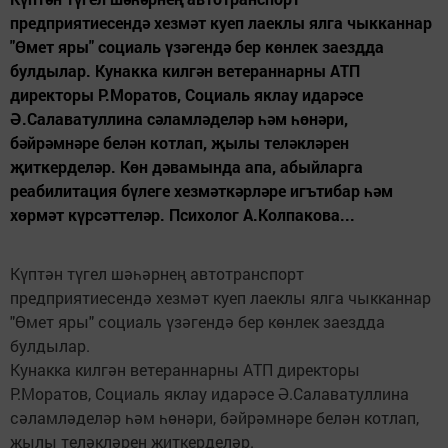
предприятиесендә хезмәт куеп лаеклы ялга чыкканнар
"Өмет яры" социаль үзәгендә бер көнлек заездда
булдылар. Кунакка килгән ветераннарны АТП
директоры Р.Моратов, Социаль яклау идарәсе
Ә.Салаватуллина сәламләделәр һәм һөнәри,
бәйрәмнәре белән котлап, җылы теләкләрен
җиткерделәр. Көн дәвамында апа, абыйларга
реабилитация бүлеге хезмәткәрләре игътибар һәм
хөрмәт күрсәттеләр. Психолог А.Колпакова...
Күптән түгел шәһәрнең автотранспорт
предприятиесендә хезмәт куеп лаеклы ялга чыкканнар
"Өмет яры" социаль үзәгендә бер көнлек заездда
булдылар.
Кунакка килгән ветераннарны АТП директоры
Р.Моратов, Социаль яклау идарәсе Ә.Салаватуллина
сәламләделәр һәм һөнәри, бәйрәмнәре белән котлап,
җылы теләкләрен җиткерделәр.