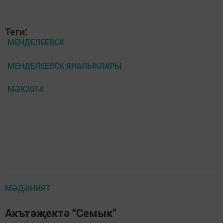
Теги:
МЕНДЕЛЕЕВСК
МЕНДЕЛЕЕВСК ЯНАЛЫКЛАРЫ
МӘК2014
МӘДӘНИЯТ
Акътәҗектә “Семык”