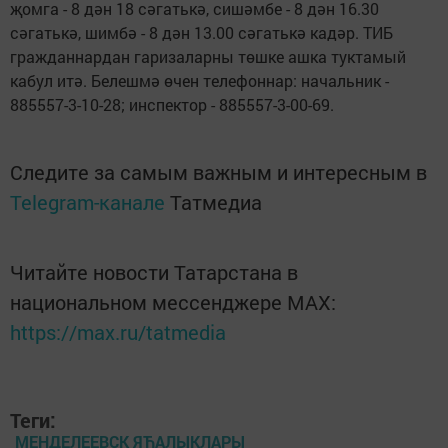
җомга - 8 дән 18 сәгатькә, сишәмбе - 8 дән 16.30
сәгатькә, шимбә - 8 дән 13.00 сәгатькә кадәр. ТИБ
гражданнардан гаризаларны төшке ашка туктамый
кабул итә. Белешмә өчен телефоннар: начальник -
885557-3-10-28; инспектор - 885557-3-00-69.
Следите за самым важным и интересным в
Telegram-канале
Татмедиа
Читайте новости Татарстана в
национальном мессенджере MАХ:
https://max.ru/tatmedia
Теги:
МЕНДЕЛЕЕВСК ЯЋАЛЫКЛАРЫ