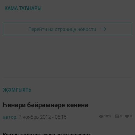
КАМА ТАЋНАРЫ
Перейти на страницу новости
ҖӘМГЫЯТЬ
Һөнәри бәйрәмнәре көненә
автор,
7 ноябрь 2012 - 05:15
1807
0
0
Күптән түгел шәһәрнең автотранспорт