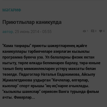
МӘГАРИФ
Приютлылар каникулда
автор,
25 июнь 2014 - 05:55
1
0
0
"Кама таңнары" приюты шәкертләренең җәйге
каникуллары тәрбиячеләре әзерләгән кызыклы
программа буенча уза. Ул балаларны физик яктан
ныгыту, төрле өлкәдә белемнәрен барлау, тирә-юньне
танып белү мөмкинлекләрен үстерү максаты белән
төзелде. Педагоглар Наталья Евдокимова, Айсылу
Җамалетдинова уздырган "Көчлеләр, өлгерләр,
кыюлар" спорт ярышы "иң-иң"нәрне ачыклады.
"кызыклы шәхесләр" сериясен Ванга турында фильм
ачты. Фикерләр...