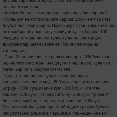
алу башкарылмый, вакытлыча 6 айга гына исәпкә
алынырга мөмкин.
- Автомобильне гамәлдән чыгару ничек башкарыла?
- Моның өчен автомобильгә барлык документлар һәм
дәүләт билгеләре кирәк. Номер агрегатын тикшерү өчен
автомобильне алып килү мәҗбүри түгел. Гариза, 100
сум дәүләт пошлинасы түләү турында квитанция
документлар белән берлектә ТИБ инспекторына
тапшырыла.
- Әнәс Мәснәвиевич, менделеевлыларга ТИБ бүлекчәсе
эшчәнлеге графигын һәм дәүләт пошлинасы күләмен
тагын бер кат искәртеп үтегез әле.
- Дәүләт пошлинасы күләме: машина йөртү
таныклыгын алыштыру - 800 сум, аны югалткан өчен
штраф - 1300 сум, исәпкә кую - 2000 сум, исәптән
төшерү - 300 сум, ПТС алмаштыру - 500 сум, "транзит"
билгесе алмыйча гына исәптән төшерү - 100 сум.
Без автомобиль хуҗаларын түбәндәге график буенча
кабул итәбез: дүшәмбе, чәршәмбе, пәнҗешәмбе һәм