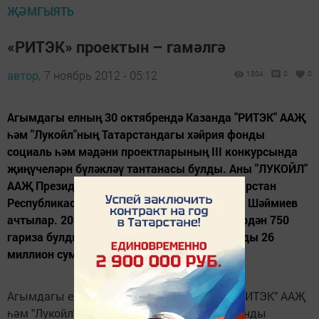
ҖӘМГЫЯТЬ
«РИТЭК» проектын – гамәлгә
автор,
7 ноябрь 2012 - 05:12
1304
0
0
Агымдагы елның 30 октябрендә Казанда "РИТЭК" ААҖ
һәм "Лукойл"ның Татарстандагы хәйрия фонды
социаль һәм мәдәни проектларының III конкурсында
җиңүчеләрн бүләкләү тантанасы булды. Аны "ЛУКОЙЛ"
ААҖ Президенты Вагит Алекперов һәм Татарстан
Республикасы Дәүләт Киңәшчесе Минтимер Шәймиев
ачтылар. 2012 елда катнашырга теләүчеләрдән 750
гариза булды, III конкурсның грантлар фонды 26
миллион сум...
Агымдагы елның 30 октябрендә Казанда "РИТЭК" ААҖ
һәм "Лукойл"ның Татарстандагы хәйрия фонды