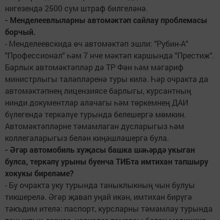
нигезендә 2500 сум штраф билгеләнә.
- Менделеевлыларны автомәктәп сайлау проблемасы
борчый.
- Менделеевскида өч автомәктәп эшли: "Рубин-А"
"Профессионал" һәм 7 нче мәктәп каршында "Престиж".
Барлык автомәктәпләр дә ТР Фән һәм мәгариф
министрлыгы таләпләренә туры килә. Һәр очракта да
автомәктәпнең лицензиясе барлыгы, курсантның
нинди документлар алачагы һәм төркемнең ДАИ
бүлегендә теркәлүе турында белешергә мөмкин.
Автомәктәпләрне тәмамлаган дусларыгыз һәм
коллегаларыгыз белән киңәшләшергә була.
- Әгәр автомобиль хуҗасы башка шәһәрдә укыган
булса, теркәлү урыны буенча ТИБта имтихан тапшыру
хокукы биреләме?
- Бу очракта уку турында таныклыкның чын булуы
тикшерелә. Әгәр җавап уңай икән, имтихан бирүгә
тәкъдим ителә: паспорт, курсларны тәмамлау турында