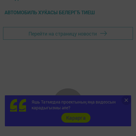
АВТОМОБИЛЬ ХУЌАСЫ БЕЛЕРГЂ ТИЕШ
Перейти на страницу новости
Яшь Татмедиа проектының яңа видеосын
карадыгызмы әле?
Карарга