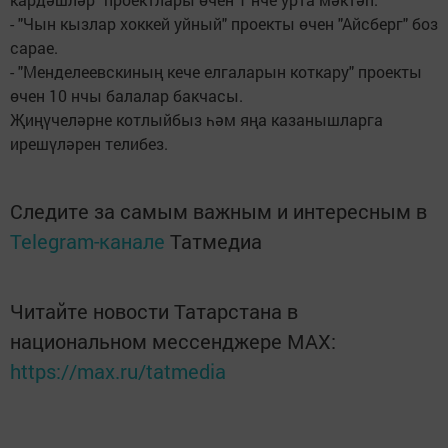
- "Чын кызлар хоккей уйный" проекты өчен "Айсберг" боз
сарае.
- "Менделеевскиның кече елгаларын коткару" проекты
өчен 10 нчы балалар бакчасы.
Җиңүчеләрне котлыйбыз һәм яңа казанышларга
ирешүләрен телибез.
Следите за самым важным и интересным в
Telegram-канале
Татмедиа
Читайте новости Татарстана в
национальном мессенджере MАХ:
https://max.ru/tatmedia