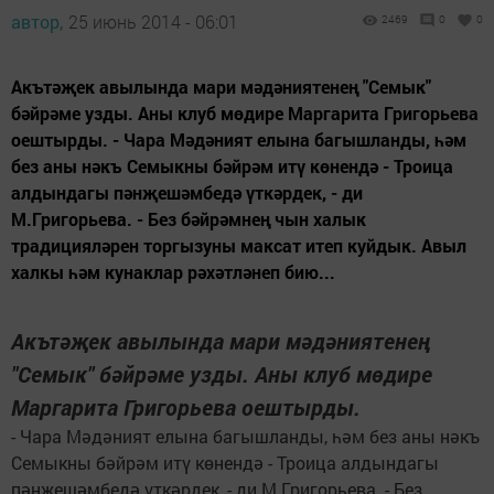
автор,
25 июнь 2014 - 06:01
2469
0
0
Акътәҗек авылында мари мәдәниятенең "Семык"
бәйрәме узды. Аны клуб мөдире Маргарита Григорьева
оештырды. - Чара Мәдәният елына багышланды, һәм
без аны нәкъ Семыкны бәйрәм итү көнендә - Троица
алдындагы пәнҗешәмбедә үткәрдек, - ди
М.Григорьева. - Без бәйрәмнең чын халык
традицияләрен торгызуны максат итеп куйдык. Авыл
халкы һәм кунаклар рәхәтләнеп бию...
Акътәҗек авылында мари мәдәниятенең
"Семык" бәйрәме узды. Аны клуб мөдире
Маргарита Григорьева оештырды.
- Чара Мәдәният елына багышланды, һәм без аны нәкъ
Семыкны бәйрәм итү көнендә - Троица алдындагы
пәнҗешәмбедә үткәрдек, - ди М.Григорьева. - Без