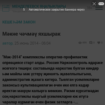
МЕНДЕЛЕЕВСК ЯҢАЛЫКЛАРЫ
18+
4
Автоматическое закрытие баннера через
"Менделеевск яңалыклары" газетасы - Менделеевск районы
КЕШЕ ҺӘМ ЗАКОН
Мәкне чәчмәү яхшырак
автор,
25 июнь 2014 - 06:04
856
0
0
"Мәк-2014" комплекслы оператив-профилактик
опреациясе старт алды. Россия Наркоконтроль идарәсе
исегезгә төшерә: составында наркотик булган киндер
һәм майлы мәк үстерү җинаять җаваплылыгына,
административ җәзага китерә. Тыелган үсемлекләрне
законсыз культивацияләгән өчен ике елга кадәр
иректән мәхрүм калырга мөмкин. Рәсми күрсәтмәдән
соң наркотиклы кыргый үсемлекләрне юк итүгә
чаралар күрмәгән өчен физик затларга -...