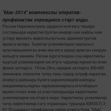
"Мәк-2014" комплекслы оператив-
профилактик опреациясе старт алды.
Россия Наркоконтроль идарәсе исегезгә төшерә:
составында наркотик булган киндер һәм майлы мәк
үстерү җинаять җаваплылыгына, административ
җәзага китерә. Тыелган үсемлекләрне законсыз
культивацияләгән өчен ике елга кадәр иректән мәхрүм
калырга мөмкин. Рәсми күрсәтмәдән соң наркотиклы
кыргый үсемлекләрне юк итүгә чаралар күрмәгән өчен
физик затларга - 15тән 20гә, юридик затларга 300-400
минималь хезмәткә түләү хакы кадәр штраф каралган.
Алабуга районара бүлеге наркополицейскийлары
менделеевлыларны наркоманнарның игътибарын
җәлеп итмәс өчен үз участокларында наркотиклы
үсемлекләрне юк итәргә өнди. Наркотиклы үсемлекләр
чәчү, наркотиклар сату очраклары турында 8(85557) 3-
97-70 ышаныч телефонына хәбәр итәргә була. "Мәк"