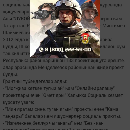
социаль һәм мәдәни проектларының III конкурсында
җиңүчеләрн бүләкләү тантанасы булды.
Аны "ЛУКОЙЛ" ААҖ Президенты Вагит Алекперов һәм
Татарстан Республикасы Дәүләт Киңәшчесе Минтимер
Шәймиев ачтылар.
2012 елда катнашырга теләүчеләрдән 750 гариза
булды, III конкурсның грантлар фонды 26 миллион сум
тәшкил итте.
Республика районнарыннан 133 проект җиңүгә иреште,
алар арасында Менделеевск районыннан җиде проект
булды.
Грантны түбәндәгеләр алды:
- "Могҗиза көткән тугыз ай" һәм "Онлайн-аралашу"
проектлары өчен "Өмет яры" Халыкка Социаль хезмәт
күрсәтү үзәге;
- "Мин яратам сине, туган ягым" проекты өчен "Кама
таңнары" балалар һәм яшүсмерләр социаль приюты.
- "Изгелекнең бәллүр чыганагы" һәм "Без - кан
кардәшләр" проектлары өчен 1 нче урта мәктәп.