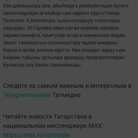
Көн дәвамында апа, абыйларга реабилитация бүлеге
хезмәткәрләре игътибар һәм хөрмәт күрсәттеләр.
Психолог А.Колпакова тынычландыру сеанслары
уздырды. М.Гәрәева оештырган күңелле зарядка
хәрәкәтләнергә, күнегүләр ясарга мөмкинлек бирде.
Әкият тамашасын сәхнәләштерү җыелганнарны
беразга актер роленә кертте. Көн концерт карау һәм
бәйрәм табыны артында аралашу, предприятиедән
бүләкләр алу белән тәмамланды.
Следите за самым важным и интересным в
Telegram-канале
Татмедиа
Читайте новости Татарстана в
национальном мессенджере MАХ:
https://max.ru/tatmedia