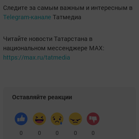
Следите за самым важным и интересным в
Telegram-канале
Татмедиа
Читайте новости Татарстана в
национальном мессенджере MАХ:
https://max.ru/tatmedia
Оставляйте реакции
0
0
0
0
0