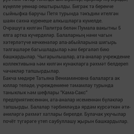
күңелле уеннар оештырылды. Бигрәк тә беренче
сыйныфка баручы Петя турында тәкъдим ителгән
шаян сәхнә күренеше алкышларга күмелде.
Очрашуга килгән Палитра белән Пумала вакытны 5
елга артка күчерделәр. Балаларның нәни чагын
хәтерләтүче кечкенәләр апа-абыйларына шигырь
тәлгәшләре багышладылар һәм бергәләп бию
башкардылар. Чыгарылышлар, ата-аналар учреждение
коллективына һәм килгән кунакларга рәхмәт белдереп
чәчәкләр тапшырдылар.
Бакча мөдире Татьяна Вениаминовна балаларга ак
юллар теләде, учреждениене тәмамлау турында
таныклык һәм шефлары "Кама-Сакс"
предприятиесеннән, ата-аналар исеменнән бүләкләр
тапшырды. Балалар тәрбияләүдә ярдәм күрсәткән әти-
әниләргә рәхмәт хатлары бирелде. Булачак укучылар
почёт түгәрәге үтеп саубуллашу җырын башкардылар.