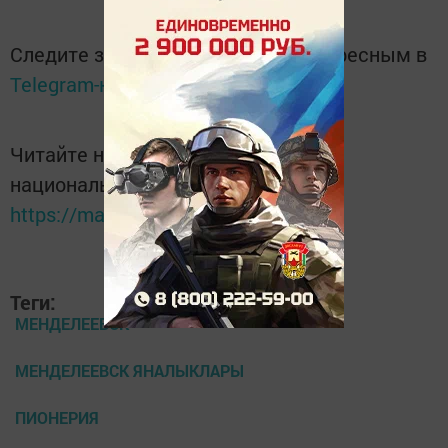
Следите за самым важным и интересным в
Telegram-канале
Татмедиа
Читайте новости Татарстана в
национальном мессенджере MАХ:
https://max.ru/tatmedia
Теги:
МЕНДЕЛЕЕВСК
МЕНДЕЛЕЕВСК ЯНАЛЫКЛАРЫ
ПИОНЕРИЯ