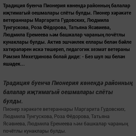
Традиция буенча Пионерия көнендә районның балалар
иҗтимагый оешмалары слёты булды. Пионер хәрәкәте
ветераннары Маргарита Гудовских, Людмила
Тунгускова, Роза Фёдорова, Татьяна Ясәвиева,
Людмила Еремеева һәм башкалар чараның почётлы
кунаклары булды. Актив эшчәнлек еллары белән бәйле
хатирәләрен искә төшереп, педагогик хезмәт ветераны
Рәмзия Мөхетдинова болай диде: - Без шул эш белән
яшәдек...
Традиция буенча Пионерия көнендә районның
балалар иҗтимагый оешмалары слёты
булды.
Пионер хәрәкәте ветераннары Маргарита Гудовских,
Людмила Тунгускова, Роза Фёдорова, Татьяна
Ясәвиева, Людмила Еремеева һәм башкалар чараның
почётлы кунаклары булды.