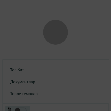
Топ бит
Документлар
Төрле темалар