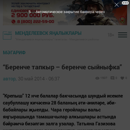
4
Автоматическое закрытие баннера через
МЕНДЕЛЕЕВСК ЯҢАЛЫКЛАРЫ
18+
"Менделеевск яңалыклары" газетасы - Менделеевск районы
МӘГАРИФ
“Беренче тапкыр – беренче сыйныфка”
автор,
30 май 2014 - 06:37
1507
0
0
"Крепыш" 12 нче балалар бакчасында шундый исемле
саубуллашу кичәсенә 28 баланың әти-әниләре, әби-
бабайлары җыелды. Чара геройлары вальс
яңгырашында тамашачылар алкышлары астында
бәйрәмчә бизәлгән залга узалар. Татьяна Газизова