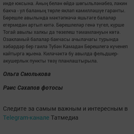
инде юксына. Аның белән өйдә шөгыльләнәбез, ләкин
бакча - ул баланың төрле яклап камилләшүе гаранты.
Бөрешле авылында мәктәпкәчә яшьтәге балалар
егермедән артып китә. Бөрешлеләр генә түгел, күрше
Тогай авылы халкы да төзелеш тәмамлануын көтә.
Озакламый балалар бакчасы ачылачагы турында
хәбәрдәр бер гаилә Түбән Камадан Бөрешлегә күченеп
кайтырга җыена. Киләчәктә бу авылда фельдшер-
акушерлык пункты төзү планлаштырыла.
Ольга Смолькова
Рәис Сәхапов фотосы
Следите за самым важным и интересным в
Telegram-канале
Татмедиа