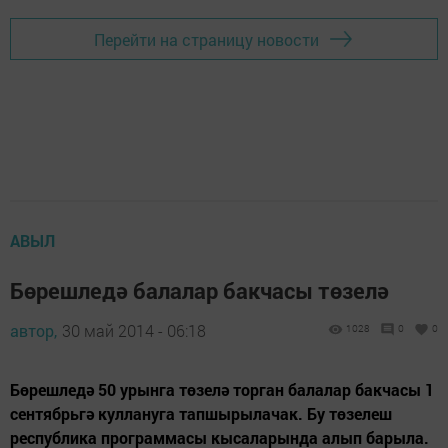
Перейти на страницу новости
АВЫЛ
Бөрешледә балалар бакчасы төзелә
автор,
30 май 2014 - 06:18
1028
0
0
Бөрешледә 50 урынга төзелә торган балалар бакчасы 1
сентябрьгә куллануга тапшырылачак. Бу төзелеш
республика программасы кысаларында алып барыла.