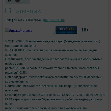
Телефон АО «ТАТМЕДИА»:
(843) 222 09 84
18+
;
© 2011 - 2026. Менделеевск яӊалыклары (Менделеевские новости).
Все права защищены.
© ТАТМЕДИА. Все материалы, размещенные на сайте, защищены
законом.
Перепечатка, воспроизведение и распространение в любом объеме
информации,
размещенной на сайте, возможна только с письменного согласия
редакций СМИ.
При поддержке Республиканского агентства по печати и массовым
коммуникациям.
Наименование СМИ: Менделеевск яӊалыклары (Менделеевские
новости)
№ записи о регистрации СМИ, дата: ЭЛ № ФС 77 - 73819 от 28.09.2018
СМИ зарегистрированно Федеральной службой по надзору в сфере
связи,
информационных технологий и массовых коммуникаций