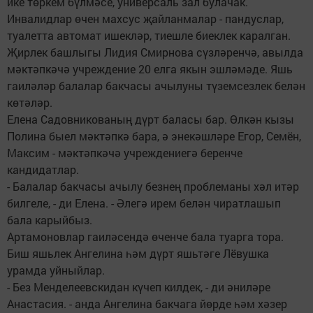
ике төркем бүлмәсе, универсаль зал булачак.
Инвалидлар өчен махсус җайланмалар - пандуслар,
туалетта автомат ишекләр, тиешле биеклек каралган.
Җирлек башлыгы Лидия Смирнова сүзләренчә, авылда
мәктәпкәчә учреждение 20 елга якын эшләмәде. Яшь
гаиләләр балалар бакчасы ачылуны түземсезлек белән
көтәләр.
Елена Садовникованың дүрт баласы бар. Өлкән кызы
Полина быел мәктәпкә бара, ә энекәшләре Егор, Семён,
Максим - мәктәпкәчә учреждениегә беренче
кандидатлар.
- Балалар бакчасы ачылу безнең проблеманы хәл итәр
билгеле, - ди Елена. - Әлегә ирем белән чиратлашып
бала карыйбыз.
Артамоновлар гаиләсендә өченче бала туарга тора.
Биш яшьлек Ангелина һәм дүрт яшьтәге Лёвушка
урамда уйныйлар.
- Без Менделеевскидан күчеп килдек, - ди әниләре
Анастасия. - анда Ангелина бакчага йөрде һәм хәзер