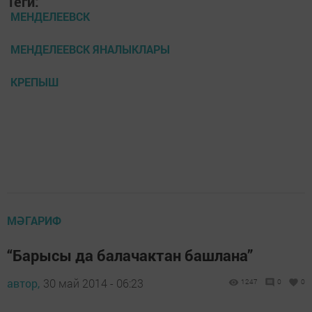
Теги:
МЕНДЕЛЕЕВСК
МЕНДЕЛЕЕВСК ЯНАЛЫКЛАРЫ
КРЕПЫШ
МӘГАРИФ
“Барысы да балачактан башлана”
автор,
30 май 2014 - 06:23
1247
0
0