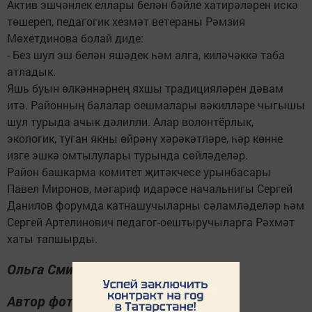
Актив эшчәнлек еллары белән бәйле хатирәләрен искә
төшереп, педагогик хезмәт ветераны Рәмзия
Мөхетдинова болай диде:
- Без шул эш белән яшәдек һәм алга, киләчәккә таба
атладык.
Яшь буын өлкәннәрнең яхшы традицияләрен дәвам
итә. Районның балалар оешмалары вәкилләре чыгышы
шул турыда ачык дәлилли. Алар волонтёрлык,
экологик, туган якны өйрәнү хәрәкәтләре, һәр көнне
изге эшкә омтылулары турында сөйләделәр.
Район башкарма комитет җитәкчесе урынбасары
Павел Миронов, мәгариф идарәсе начальнигы Сергей
Данилов форумда катнашучыларны сәламләделәр һәм
Сергей Артелинович педагог-оештыручыларга Рәхмәт
хаты тапшырды.
Ольга Смирнова
Автор фотосы