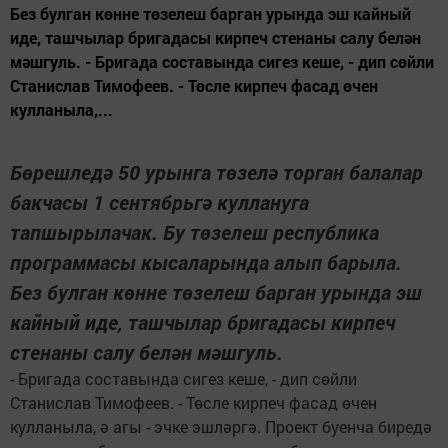
Без булган көнне төзелеш барган урында эш кайный
иде, ташчылар бригадасы кирпеч стенаны салу белән
мәшгуль. - Бригада составында сигез кеше, - дип сөйли
Станислав Тимофеев. - Төсле кирпеч фасад өчен
кулланыла,...
Бөрешледә 50 урынга төзелә торган балалар
бакчасы 1 сентябрьгә куллануга
тапшырылачак. Бу төзелеш республика
программасы кысаларында алып барыла.
Без булган көнне төзелеш барган урында эш
кайный иде, ташчылар бригадасы кирпеч
стенаны салу белән мәшгуль.
- Бригада составында сигез кеше, - дип сөйли
Станислав Тимофеев. - Төсле кирпеч фасад өчен
кулланыла, ә агы - эчке эшләргә. Проект буенча биредә