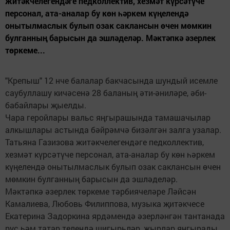
житәкчелегендәге педколлектив, хезмәт күрсәтүче
персонал, ата-аналар бу көн һәркем күңелендә
онытылмаслык булып озак саклансын өчен мөмкин
булганның барысын да эшләделәр. Мәктәпкә әзерлек
төркеме...
"Крепыш" 12 нче балалар бакчасында шундый исемле
саубуллашу кичәсенә 28 баланың әти-әниләре, әби-
бабайлары җыелды.
Чара геройлары вальс яңгырашында тамашачылар
алкышлары астында бәйрәмчә бизәлгән залга узалар.
Татьяна Газизова житәкчелегендәге педколлектив,
хезмәт күрсәтүче персонал, ата-аналар бу көн һәркем
күңелендә онытылмаслык булып озак саклансын өчен
мөмкин булганның барысын да эшләделәр.
Мәктәпкә әзерлек төркеме тәрбиячеләре Ләйсән
Камалиева, Любовь Филиппова, музыка җитәкчесе
Екатерина Задоркина ярдәмендә әзерләнгән тантанада
рус һәм татар телендә шигырьләр, җырлар яңгырады,