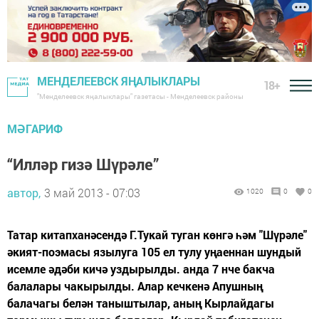
МЕНДЕЛЕЕВСК ЯҢАЛЫКЛАРЫ
18+
"Менделеевск яңалыклары" газетасы - Менделеевск районы
МӘГАРИФ
“Илләр гизә Шүрәле”
автор,
3 май 2013 - 07:03
1020
0
0
Татар китапханәсендә Г.Тукай туган көнгә һәм "Шүрәле"
әкият-поэмасы язылуга 105 ел тулу уңаеннан шундый
исемле әдәби кичә уздырылды. анда 7 нче бакча
балалары чакырылды. Алар кечкенә Апушның
балачагы белән таныштылар, аның Кырлайдагы