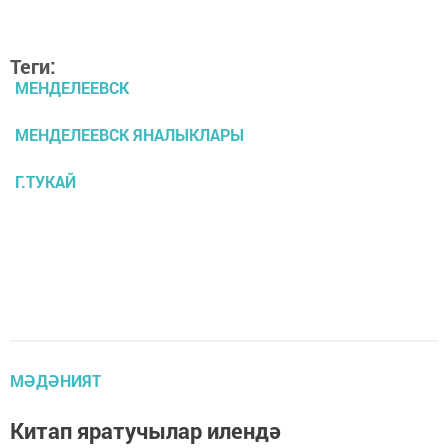
Теги:
МЕНДЕЛЕЕВСК
МЕНДЕЛЕЕВСК ЯНАЛЫКЛАРЫ
Г.ТУКАЙ
МӘДӘНИЯТ
Китап яратучылар илендә