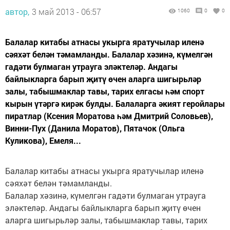
автор,
3 май 2013 - 06:57
1060
0
0
Балалар китабы атнасы укырга яратучылар иленә
сәяхәт белән тәмамланды. Балалар хәзинә, күмелгән
гадәти булмаган утрауга эләктеләр. Андагы
байлыкларга барып җитү өчен аларга шигырьләр
залы, табышмаклар тавы, тарих елгасы һәм спорт
кырын үтәргә кирәк булды. Балаларга әкият геройлары
пиратлар (Ксения Моратова һәм Дмитрий Соловьев),
Винни-Пух (Данила Моратов), Пятачок (Ольга
Куликова), Емеля...
Балалар китабы атнасы укырга яратучылар иленә
сәяхәт белән тәмамланды.
Балалар хәзинә, күмелгән гадәти булмаган утрауга
эләктеләр. Андагы байлыкларга барып җитү өчен
аларга шигырьләр залы, табышмаклар тавы, тарих