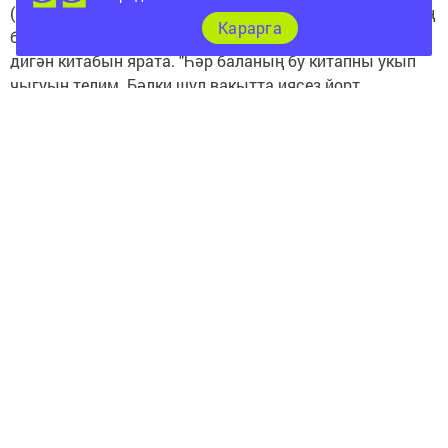
(педагог Альберт Галиев) башкарган иң яхшы эшләрнең
Карарга
берсе күрсәтелде. Ул Евгений Чарушинның "Дуслар"
дигән китабын ярата. "Һәр баланың бу китапны укып
чыгуын телим. Бәлки шул вакытта иясез йорт
хайваннары кимрәк булыр иде", - дип яза ул.
Балалар китапханәсе белән хезмәттәшлек итүче
башлангыч сыйныф педагоглары, чараны оештыручы
Ирина Марготнова һәм Елена Назарова да читтә
калмадылар. Рәхмәтле тамашачы аларны көчлерәк
алкышлады.
- Балаларга чын бәйрәм оештырдылар, укучылар
канәгать, - ди 1 нче гимназия педагогы Людмила
Крюкова.
- Сәяхәт күңелле булды, безгә ошады.
Сыйныфташларыбыз Камилла Садыйкова һәм Айгөл
Сәетгәрәева бүләкләнделәр, - диләр 4 нче мәктәпнең 1
а сыйныфы укучылары.
Вәсилә Мортазина