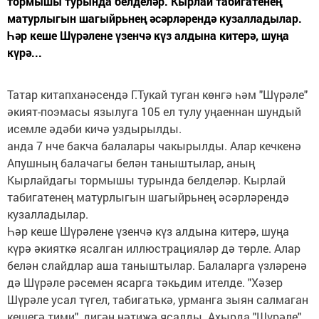
тормышы турында белделәр. Кырлай табигатенең
матурлыгын шагыйрьнең әсәрләрендә кузалладылар.
Һәр кеше Шүрәлене үзенчә күз алдына китерә, шуңа
күрә...
Татар китапханәсендә Г.Тукай туган көнгә һәм "Шүрәле"
әкият-поэмасы язылуга 105 ел тулу уңаеннан шундый
исемле әдәби кичә уздырылды.
анда 7 нче бакча балалары чакырылды. Алар кечкенә
Апушның балачагы белән таныштылар, аның
Кырлайдагы тормышы турында белделәр. Кырлай
табигатенең матурлыгын шагыйрьнең әсәрләрендә
кузалладылар.
Һәр кеше Шүрәлене үзенчә күз алдына китерә, шуңа
күрә әкияткә ясалган иллюстрацияләр дә төрле. Алар
белән слайдлар аша таныштылар. Балаларга үзләренә
дә Шүрәле рәсемен ясарга тәкьдим ителде. "Хәзер
Шүрәле усал түгел, табигатькә, урманга зыян салмаган
кешегә тими", дигән нәтиҗә ясалды. Ахырда "Шүрәле"