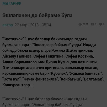
МӘГАРИФ
Эшләпәнең дә бәйрәме була
автор,
22 март 2013 - 05:34
2007
0
0
"Светлячок" 1 нче балалар бакчасында гадәти
булмаган чара - "Эшләпәләр бәйрәме" узды" Иҗади
бәйгедә бакча шәкертләре Рәмилә Шәйхетдинова,
Айсылу Галиева, Софья Никитина, Софья Костина,
Алина Сарамакова һәм Диана Кузнецова катнашты.
Әти-әниләре алар өчен оригиналь эшләпәләр ясаган,
һәркайсының исеме бар - "Күбәләк", "Җимеш бакчасы",
"Оста кул", "Чәчәк фантазиясе", "Көнбагыш", "Балтамак".
Конкурсантлар...
"Светлячок" 1 нче балалар бакчасында гадәти
булмаган чара - "Эшләпәләр бәйрәме" узды"