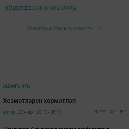
МЕНДЕЛЕЕВСК ЯНАНАЛЫКЛАРЫ
Перейти на страницу новости
ҖӘМГЫЯТЬ
Хезмәтләрен хөрмәтләп
автор,
22 март 2013 - 05:11
3183
0
0
"Ижминводы" санаторие дәвалау-профилактика