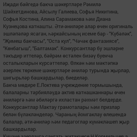
Иҗади бәйгедә бакча шәкертләре Рәмилә
Шәйхетдинова, Айсылу Галиева, Софья Никитина,
Софья Костина, Алина Сарамакова һәм Диана
Кузнецова катнашты. Әти-әниләре алар өчен оригиналь
эшләпәләр ясаган, һәркайсының исеме бар - "Күбәләк",
"Җимеш бакчасы", "Оста кул", "Чәчәк фантазиясе",
"Көнбагыш", "Балтамак". Конкурсантлар бу эшләрне
тәкъдир иттеләр, бәйрәм өстәлен бизәү буенча
осталыкларын күрсәттеләр. Өлкән һәм мәктәпкә
әзерлек төркеме шәкертләре әниләр турында җырлар,
шигырьләр башкардылар, биеделәр.
Бакча мөдире Е.Локтева учреждение тормышында,
балаларны тәрбияләүдә актив катнашканнары өчен
әниләргә һәм әбиләргә ихластан рәхмәт белдерде.
Конкурсантлар Мактау грамоталары һәм призлар
белән бүләкләнделәр. Чараның йомгаклау өлешендә
балалар, әти-әниләр һәм педагоглар күмәкләшеп җыр
башкардылар.
Кичәне әзерләүгә сәнгать җитәкчесе Н.Кормильцев а,