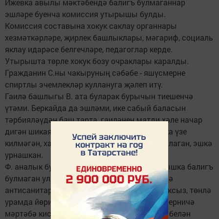
Ижевка авылы мәктәбендә балигъ булмаганнар
эшләре буенча комиссия утырышы булды.
Комиссия составына хокук саклау органнары
хезмәткәрләре, җирлек башлыклары, мәгариф, социаль
яклау идарәсе белгечләре, педагоглар керде.
Утырышта төрле хокук бозу очраклары каралды.
Гражданин С.ны чакыруның сәбәбе - яшүсмерне
спиртлы эчемлекләр куллануга җәлеп итү.
Гаилә башлыгы В. ата буларак бурычын тиешенчә
үтәми. Беркайда да эшләми, ике сабый баласын
тәрбияләүдән баш тарта, гаиләнең матди хәле начар
дигән шикаятьләр алынды. Әмма утырышка үзе
килмәгән, хатыны сүзләренчә, ул эчүен ташлаган, эшкә
урнашкан.
Ф. аналык бурычын тиешенчә үтәми. Утырышка балигъ
булмаган улы белән чакырылган. Өйләрендә
антисанитария, малайның киемнәре җыйнаксыз, төнлә
урамда йөри - болар турында укытучылар берничә
мәртәбә кисәтү ясаган. Үсмернең өлкәннәр белән