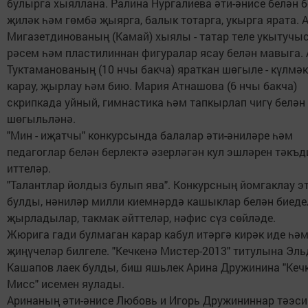
булырга хыяллана. Ралина Нургалиева әти-әнисе белән б
җиләк һәм гөмбә җыярга, балык тотарга, укырга ярата. 
Мигазетдинованың (Камай) хыялы - татар теле укытучыс
рәсем һәм пластилиннан фигуралар ясау белән мавыга.
Туктаманованың (10 нчы бакча) яраткан шөгыле - күлмәк
карау, җырлау һәм бию. Мария Атнашова (6 нчы бакча)
скрипкада уйный, гимнастика һәм тапкырлап чигү белән
шөгыльләнә.
"Мин - иҗатчы" конкурсында балалар әти-әниләре һәм
педагоглар белән берлектә әзерләгән кул эшләрен тәкъ
иттеләр.
"Талантлар йолдыз булып ява". Конкурсның йомгаклау э
булды, нәниләр милли киемнәрдә кашыклар белән биеде
җырладылар, такмак әйттеләр, нәфис сүз сөйләде.
Жюрига гади булмаган карар кабул итәргә кирәк иде һә
җиңүчеләр билгеле. "Кечкенә Мистер-2013" титулына Эл
Кашапов лаек булды, биш яшьлек Арина Дружинина "Кеч
Мисс" исемен яулады.
Аринаның әти-әнисе Любовь и Игорь Дружининнар тәэс