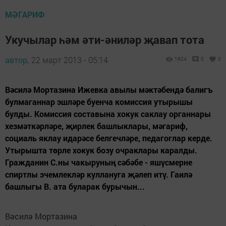
МӘГАРИФ
Укучылар һәм әти-әниләр җавап тота
автор,
22 март 2013 - 05:14
1624
0
0
Вәсилә Мортазина Ижевка авылы мәктәбендә балигъ
булмаганнар эшләре буенча комиссия утырышы
булды. Комиссия составына хокук саклау органнары
хезмәткәрләре, җирлек башлыклары, мәгариф,
социаль яклау идарәсе белгечләре, педагоглар керде.
Утырышта төрле хокук бозу очраклары каралды.
Гражданин С.ны чакыруның сәбәбе - яшүсмерне
спиртлы эчемлекләр куллануга җәлеп итү. Гаилә
башлыгы В. ата буларак бурычын...
Вәсилә Мортазина