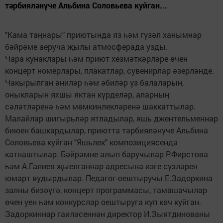
тәрбияләнүче Альбина Соловьева куйган...
"Кама таңнары" приютында яз һәм гүзәл ханымнар
бәйрәме аеруча җылы атмосферада узды.
Чара кунаклары һәм приют хезмәткәрләре өчен
концерт номерлары, плакатлар, сувенирлар әзерләнде.
Чакырылган әниләр һәм әбиләр үз балаларын,
оныкларын яхшы яктан күрделәр, аларның
сәләтләренә һәм мөмкинлекләренә шаккаттылар.
Малайлар шигырьләр ятладылар, яшь джентельменнар
биюен башкардылар, приютта тәрбияләнүче Альбина
Соловьева куйган "Яшьлек" композициясендә
катнаштылар. Бәйрәмне алып баручылар Р.Фирстова
һәм А.Галиев җыелганнар адресына изге сүзләрен
юмарт яудырдылар. Педагог-оештыручы Е.Задоркина
залны бизәүгә, концерт программасы, тамашачылар
өчен уен һәм конкурслар оештыруга күп көч куйган.
Задоркиннар гаиләсеннән директор И.Зыятдинованы