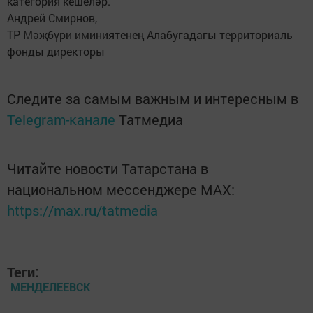
категория кешеләр.
Андрей Смирнов,
ТР Мәҗбүри иминиятенең Алабугадагы территориаль
фонды директоры
Следите за самым важным и интересным в
Telegram-канале
Татмедиа
Читайте новости Татарстана в
национальном мессенджере MАХ:
https://max.ru/tatmedia
Теги:
МЕНДЕЛЕЕВСК