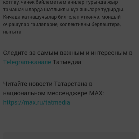
котлау, чәчәк бәйләме һәм әниләр турында җыр
тамашачыларда шатлыклы күз яшьләре тудырды.
Кичәдә катнашучылар билгеләп үткәнчә, мондый
очрашулар гаиләләрне, коллективны берләштерә,
ныгыта.
Следите за самым важным и интересным в
Telegram-канале
Татмедиа
Читайте новости Татарстана в
национальном мессенджере MАХ:
https://max.ru/tatmedia