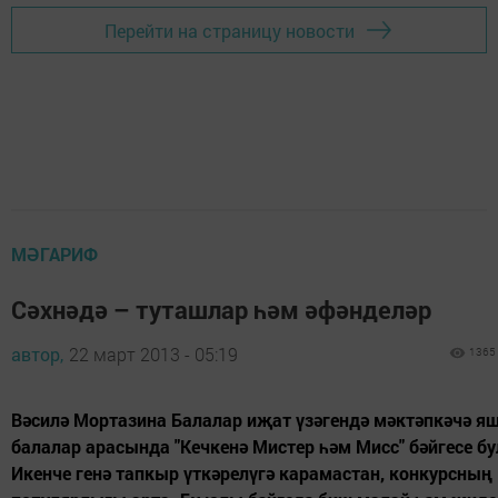
Перейти на страницу новости
МӘГАРИФ
Сәхнәдә – туташлар һәм әфәнделәр
автор,
22 март 2013 - 05:19
1365
Вәсилә Мортазина Балалар иҗат үзәгендә мәктәпкәчә яш
балалар арасында "Кечкенә Мистер һәм Мисс" бәйгесе б
Икенче генә тапкыр үткәрелүгә карамастан, конкурсның