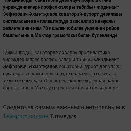
учреждениеләре профсоюзлары табибы Фирдинант
Зөфәрович Әхмәтҗанов санаторий-курорт дәвалавы
системасын камилләштерүдә озак еллар намуслы
хезмәте өчен һәм 70 яшьлек юбилее уңаеннан район
башлыгының Мактау грамотасы белән бүләкләнде.
"Ижминводы" санаторие дәвалау-профилактика
учреждениеләре профсоюзлары табибы
Фирдинант
Зөфәрович Әхмәтҗанов
санаторий-курорт дәвалавы
системасын камилләштерүдә озак еллар намуслы
хезмәте өчен һәм 70 яшьлек юбилее уңаеннан район
башлыгының Мактау грамотасы белән бүләкләнде.
Следите за самым важным и интересным в
Telegram-канале
Татмедиа