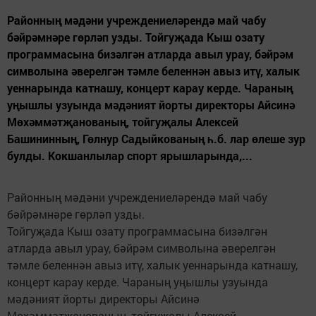
Районның мәдәни учреждениеләрендә май чабу
бәйрәмнәре гөрләп узды. Тойгуҗада Кыш озату
программасына бизәлгән атларда авыл урау, бәйрәм
символына әверелгән тәмле беленнән авыз итү, халык
уеннарында катнашу, концерт карау керде. Чараның
уңышлы узуында мәдәният йорты директоры Айсинә
Мөхәммәтҗанованың, тойгуҗалы Алексей
Башининның, Гөлнур Садыйкованың һ.б. лар өлеше зур
булды. Кокшанлылар спорт ярышларында,...
Районның мәдәни учреждениеләрендә май чабу
бәйрәмнәре гөрләп узды.
Тойгуҗада Кыш озату программасына бизәлгән
атларда авыл урау, бәйрәм символына әверелгән
тәмле беленнән авыз итү, халык уеннарында катнашу,
концерт карау керде. Чараның уңышлы узуында
мәдәният йорты директоры Айсинә
Мөхәммәтҗанованың, тойгуҗалы Алексей