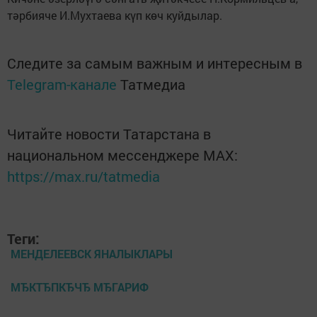
тәрбияче И.Мухтаева күп көч куйдылар.
Следите за самым важным и интересным в
Telegram-канале
Татмедиа
Читайте новости Татарстана в
национальном мессенджере MАХ:
https://max.ru/tatmedia
Теги:
МЕНДЕЛЕЕВСК ЯНАЛЫКЛАРЫ
МЂКТЂПКЂЧЂ МЂГАРИФ