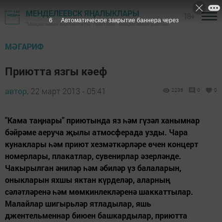
МЕНДЕЛЕЕВСК ЯҢАЛЫКЛАРЫ
18+
5
Автоматическое закрытие баннера через
"Менделеевск яңалыклары" газетасы - Менделеевск районы
МӘГАРИФ
Приютта язгы кәеф
автор,
22 март 2013 - 05:41
2236
0
0
"Кама таңнары" приютында яз һәм гүзәл ханымнар
бәйрәме аеруча җылы атмосферада узды. Чара
кунаклары һәм приют хезмәткәрләре өчен концерт
номерлары, плакатлар, сувенирлар әзерләнде.
Чакырылган әниләр һәм әбиләр үз балаларын,
оныкларын яхшы яктан күрделәр, аларның
сәләтләренә һәм мөмкинлекләренә шаккаттылар.
Малайлар шигырьләр ятладылар, яшь
джентельменнар биюен башкардылар, приютта