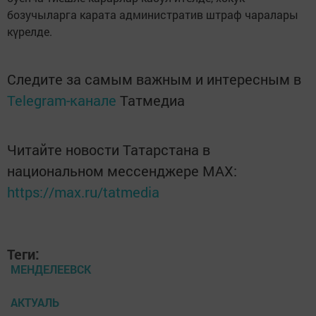
бозучыларга карата административ штраф чаралары
күрелде.
Следите за самым важным и интересным в
Telegram-канале
Татмедиа
Читайте новости Татарстана в
национальном мессенджере MАХ:
https://max.ru/tatmedia
Теги:
МЕНДЕЛЕЕВСК
АКТУАЛЬ