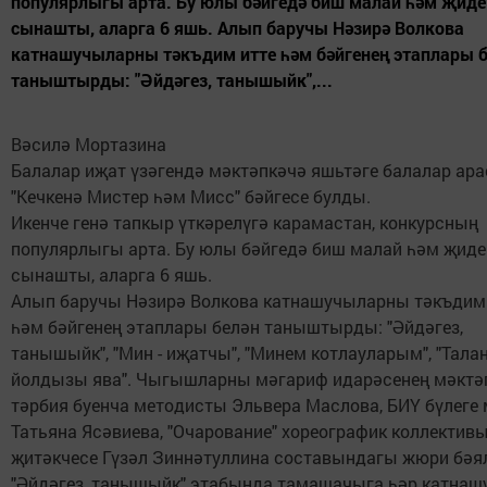
популярлыгы арта. Бу юлы бәйгедә биш малай һәм җиде
сынашты, аларга 6 яшь. Алып баручы Нәзирә Волкова
катнашучыларны тәкъдим итте һәм бәйгенең этаплары 
таныштырды: "Әйдәгез, танышыйк",...
Вәсилә Мортазина
Балалар иҗат үзәгендә мәктәпкәчә яшьтәге балалар ар
"Кечкенә Мистер һәм Мисс" бәйгесе булды.
Икенче генә тапкыр үткәрелүгә карамастан, конкурсның
популярлыгы арта. Бу юлы бәйгедә биш малай һәм җиде
сынашты, аларга 6 яшь.
Алып баручы Нәзирә Волкова катнашучыларны тәкъдим
һәм бәйгенең этаплары белән таныштырды: "Әйдәгез,
танышыйк", "Мин - иҗатчы", "Минем котлауларым", "Тала
йолдызы ява". Чыгышларны мәгариф идарәсенең мәктә
тәрбия буенча методисты Эльвера Маслова, БИҮ бүлеге
Татьяна Ясәвиева, "Очарование" хореографик коллектив
җитәкчесе Гүзәл Зиннәтуллина составындагы жюри бәя
"Әйдәгез, танышыйк" этабында тамашачыга һәр катна