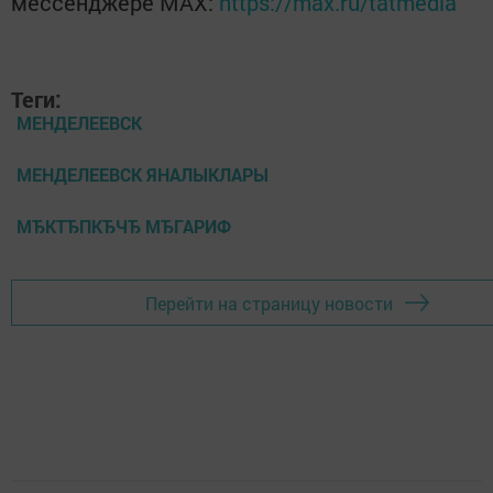
мессенджере MАХ:
https://max.ru/tatmedia
Теги:
МЕНДЕЛЕЕВСК
МЕНДЕЛЕЕВСК ЯНАЛЫКЛАРЫ
МЂКТЂПКЂЧЂ МЂГАРИФ
Перейти на страницу новости