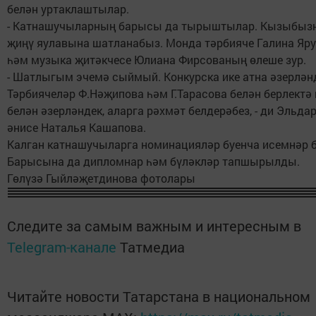
белән уртаклаштылар.
- Катнашучыларның барысы да тырыштылар. Кызыбыз
җиңү яулавына шатланабыз. Монда тәрбияче Галина Яр
һәм музыка җитәкчесе Юлиана Фирсованың өлеше зур.
- Шатлыгым эчемә сыймый. Конкурска ике атна әзерлән
Тәрбиячеләр Ф.Нәҗипова һәм Г.Тарасова белән берлектә 
белән әзерләндек, аларга рәхмәт белдерәбез, - ди Эльда
әнисе Наталья Кашапова.
Калган катнашучыларга номинацияләр буенча исемнәр б
Барысына да дипломнар һәм бүләкләр тапшырылды.
Гөлүзә Гыйләҗетдинова фотолары
Следите за самым важным и интересным в
Telegram-канале
Татмедиа
Читайте новости Татарстана в национальном