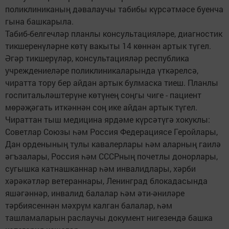
поликлиниканың дәвалаучы табибы күрсәтмәсе буенча
гына башкарыла.
Табиб-белгечләр планлы консультацияләре, диагностик
тикшеренүләрне көтү вакыты 14 көннән артык түгел.
Әгәр тикшерүләр, консультацияләр республика
учреждениеләре поликлиникаларында үткәрелсә,
чиратта тору бер айдан артык булмаска тиеш. Планлы
госпитальләштерүне көтүнең соңгы чиге - пациент
мөрәҗәгать иткәннән соң ике айдан артык түгел.
Чираттан тыш медицина ярдәме күрсәтүгә хокуклы:
Советлар Союзы һәм Россия Федерациясе Геройлары,
Дан орденының тулы кавалерлары һәм аларның гаилә
әгъзалары, Россия һәм СССРның почетлы донорлары,
сугышка катнашканнар һәм инвалидлары, хәрби
хәрәкәтләр ветераннары, Ленинград блокадасында
яшәгәннәр, инвалид балалар һәм әти-әниләре
тәрбиясеннән мәхрүм калган балалар, һәм
ташламаларын раслаучы документ нигезендә башка