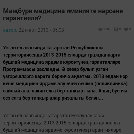
Мәҗбүри медицина иминияте нәрсәне
гарантияли?
автор,
22 март 2013 - 05:08
2584
0
0
Узган ел азагында Татарстан Республикасы
территориясендә 2013-2015 елларда гражданнарга
бушлай медицина ярдәме күрсәтүнең гарантияләре
Программасы расланды. Ә хәзер булып узган
үзгәрешләргә карата берничә аңлатма. 2013 елдан һәр
кеше медицина ярдәме алу өчен оешма (поликлиника)
сайлый ала, ләкин елга бер тапкыр гына. Аның буенча
сез елга бер тапкыр алар ризалыгы белән...
Узган ел азагында Татарстан Республикасы
территориясендә 2013-2015 елларда гражданнарга
бушлай медицина ярдәме күрсәтүнең гарантияләре