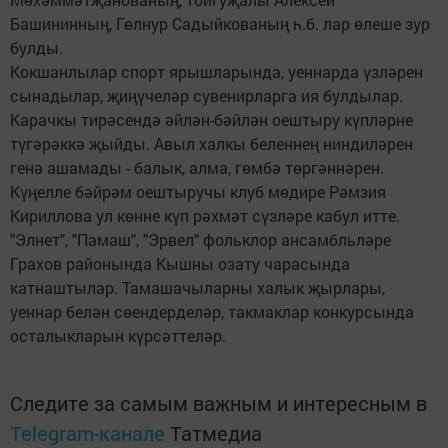
Башининның, Гөлнур Садыйкованың һ.б. лар өлеше зур
булды.
Кокшанлылар спорт ярышларында, уеннарда үзләрен
сынадылар, җиңүчеләр сувенирларга ия булдылар.
Карачкы тирәсендә әйлән-бәйлән оештыру күпләрне
түгәрәккә җыйды. Авыл халкы беленнең ниндиләрен
генә ашамады - балык, алма, гөмбә төргәннәрен.
Күңелле бәйрәм оештыручы клуб мөдире Рәмзия
Кириллова ул көнне күп рәхмәт сүзләре кабул итте.
"Элнет", "Памаш", "Эрвел" фольклор ансамбльләре
Грахов районында Кышны озату чарасында
катнаштылар. Тамашачыларны халык җырлары,
уеннар белән сөендерделәр, такмаклар конкурсында
осталыкларын күрсәттеләр.
Следите за самым важным и интересным в
Telegram-канале
Татмедиа