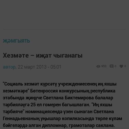
ҖӘМГЫЯТЬ
Хезмәте – иҗат чыганагы
автор,
22 март 2013 - 05:01
953
0
0
"Социаль хезмәт күрсәтү учреждениесенең иң яхшы
хезмәткәре" Бөтенроссия конкурсының республика
этабында җиңүче Светлана Биктемирова балалар
тәрбияләүгә 25 ел гомерен багышлаган. "Иң яхшы
тәрбияче" номинациясендә үзен сынаган Светлана
Геннадьевнаның уңышлар копилкасында төрле күләм
бәйгеләрдә алган дипломнар, грамоталар саклана.