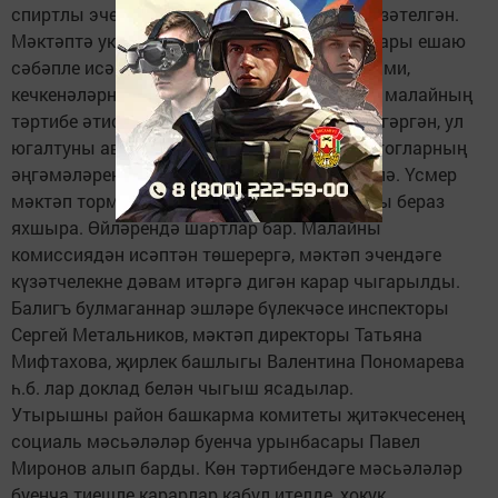
спиртлы эчемлекләр куллану очраклары күзәтелгән.
Мәктәптә укучы М. кискен агрессия очраклары ешаю
сәбәпле исәпкә алынган. Ул өй эшләрен үтәми,
кечкенәләрне кыерсыта. Әнисе сүзләренчә, малайның
тәртибе әтисе үлгәннән соң тискәре якка үзгәргән, ул
югалтуны авыр кичерә. Психолог һәм педагогларның
әңгәмәләреннән соң уңай динамика күзәтелә. Үсмер
мәктәп тормышында катнаша башлый, укуы бераз
яхшыра. Өйләрендә шартлар бар. Малайны
комиссиядән исәптән төшерергә, мәктәп эчендәге
күзәтчелекне дәвам итәргә дигән карар чыгарылды.
Балигъ булмаганнар эшләре бүлекчәсе инспекторы
Сергей Метальников, мәктәп директоры Татьяна
Мифтахова, җирлек башлыгы Валентина Пономарева
һ.б. лар доклад белән чыгыш ясадылар.
Утырышны район башкарма комитеты җитәкчесенең
социаль мәсьәләләр буенча урынбасары Павел
Миронов алып барды. Көн тәртибендәге мәсьәләләр
буенча тиешле карарлар кабул ителде, хокук