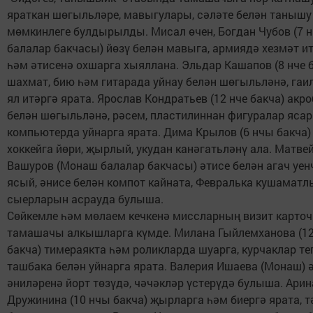
яраткан шөгыльләре, мавыгулары, сәләте белән танышу
мөмкинлеге булдырылды. Мисал өчен, Богдан Чубов (7 н
балалар бакчасы) йөзү белән мавыга, армиядә хезмәт и
һәм әтисенә охшарга хыяллана. Эльдар Кашапов (8 нче 
шахмат, бию һәм гитарада уйнау белән шөгыльләнә, гаи
ял итәргә ярата. Ярослав Кондратьев (12 нче бакча) акр
белән шөгыльләнә, рәсем, пластилиннан фигуралар ясар
компьютерда уйнарга ярата. Дима Крылов (6 нчы бакча)
хоккейга йөри, җырлый, укудан канәгатьләнү ала. Матве
Вашуров (Монаш балалар бакчасы) әтисе белән агач уе
ясый, әнисе белән компот кайната, Февралька кушаматл
сыерларын асрауда булыша.
Сөйкемле һәм мөлаем кечкенә миссларның визит карто
тамашачы алкышларга күмде. Милана Гыйлемханова (12
бакча) тимераякта һәм роликларда шуарга, курчаклар тег
ташбака белән уйнарга ярата. Валерия Ишаева (Монаш) ә
әниләренә йорт төзүдә, чәчәкләр үстерүдә булыша. Арин
Дружинина (10 нчы бакча) җырларга һәм биергә ярата, 