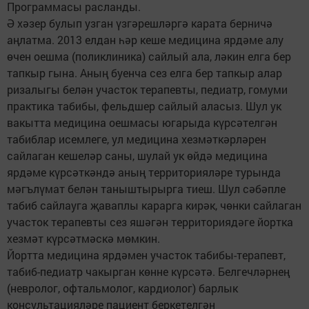
Программасы расланды.
Ә хәзер булып узган үзгәрешләргә карата берничә
аңлатма. 2013 елдан һәр кеше медицина ярдәме алу
өчен оешма (поликлиника) сайлый ала, ләкин елга бер
тапкыр гына. Аның буенча сез елга бер тапкыр алар
ризалыгы белән участок терапевты, педиатр, гомуми
практика табибы, фельдшер сайлый аласыз. Шул ук
вакытта медицина оешмасы югарыда күрсәтелгән
табиблар исемлеге, ул медицина хезмәткәрләрен
сайлаган кешеләр саны, шулай ук өйдә медицина
ярдәме күрсәткәндә аның территорияләре турында
мәгълүмат белән таныштырырга тиеш. Шул сәбәпле
табиб сайлауга җаваплы карарга кирәк, чөнки сайлаган
участок терапевты сез яшәгән территориядәге йортка
хезмәт күрсәтмәскә мөмкин.
Йортта медицина ярдәмен участок табибы-терапевт,
табиб-педиатр чакырган көнне күрсәтә. Белгечләрнең
(невролог, офтальмолог, кардиолог) барлык
консультацияләре пациент беркетелгән