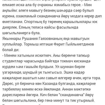
елмаеп искә ала бу очракны язмабыз герое. - Мин
аңлыйм: әлеге мавыгу безнең шәһәрдә сәер булып
күренә, озакламый скандинавча йөрү модага керер дип
өметләнәм. Спортның бу төренең каршылыклары юк
диярлек. Елның теләсә кайсы фасылында
шөгыльләнергә була.
Якыннары Рушания Гаязовнаның яңа мавыгуын
хуплыйлар. Тормыш иптәше Фәрит Гыйльметдинов
болай ди:
- Минем хатыным искиткеч. Аны беренче тапкыр
студентлар чарасында бәйгедә токмач кискәндә
күрдем һәм гашыйк булдым. Ул шуннан бирле
үзгәрмәде, шундый ук тынгысыз. Эшкә кадәр
кәҗәләрне ашатып һәм савып өлгерер өчен, иртә тора.
Дөрес, ул берничә көн Казанда булганда, кәҗәләрне
тәрбияләү минем өскә йөкләнде. Аннан мәктәпкә
дәресләренә йөгерә. Кич белән "скандинавча" йөрү
белән шөгыльләнә, бер генә минут та тик утырмый.