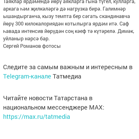
Таяклар ярдәмендә йөрү аякларга гына түгел, кулларга,
аркага һәм җилкәләргә дә нагрузка бирә. Галимнәр
ышандырганча, кызу темпта бер сәгать скандинавча
йөрү 300 килокалориядән котылырга ярдәм итә. Саф
һавада интенсив йөрүдән соң кәеф тә күтәрелә. Димәк,
уйланыр нәрсә бар.
Сергей Романов фотосы
Следите за самым важным и интересным в
Telegram-канале
Татмедиа
Читайте новости Татарстана в
национальном мессенджере MАХ:
https://max.ru/tatmedia