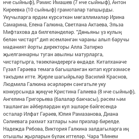
нче сыйныф), Рәмис Имашев (7 нче сыйныф), Антон
Киреевка (10 сыйныф) грамоталар тапшырды.
Укучыларга ярдәм күрсәткән мөгаллимәләр Ирина
Самарина, Елена Галкина, Светлана Актаева, Эльза
Мифтахова да билгеләнделәр. "Дөньяны үз кулың
белән чистарт" дип исемләнгән чараны алып баручы
мәдәният йорты директоры Алла Затирко
җыелганнарны туган авылны матурларга,
чистартырга, төзекләндерергә өндәде. Китапханәче
Гүзәл Гәрәева темага багышланган китап күргәзмәсе
тәкъдим итте. Җирле шагыйрьләр Василий Краснов,
Людмила Галкина әсәрләрен сәнгатьле уку
конкурсында җиңүче Кристина Галиева (8 нче сыйныф),
Ангелина Григорьева (балалар бакчасы), рәсем һәм
ташланган әйберләрдән кул эшләре бәйгесендә
осталар Илфат Гәрәев, Юлия Рамазанова, Диана
Сәлиевага рәхмәт хатлары һәм призлар бирелде.
Надежда Рябова, Виктория Галкина залдагыларга иң
отышлы җырларын бүләк иттеләр. Чара "Минем