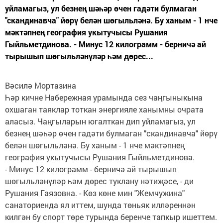
уйламагыз, ул безнең шәһәр өчен гадәти булмаган
"скандинавча" йөрү белән шөгыльләнә. Бу ханым - 1 нче
мәктәпнең география укытучысы Рушания
Гыйльметдинова. - Минус 12 килограмм - берничә ай
тырышып шөгыльләнүләр һәм дөрес...
Вәсилә Мортазина
Һәр кичне Набережная урамында сез чаңгыныкына
охшаган таяклар тоткан энергияле ханымны очрата
аласыз. Чаңгыларын югалткан дип уйламагыз, ул
безнең шәһәр өчен гадәти булмаган "скандинавча" йөрү
белән шөгыльләнә. Бу ханым - 1 нче мәктәпнең
география укытучысы Рушания Гыйльметдинова.
- Минус 12 килограмм - берничә ай тырышып
шөгыльләнүләр һәм дөрес туклану нәтиҗәсе, - ди
Рушания Гаязовна. - Көз көне мин "Жемчужина"
санаториенда ял иттем, шунда төньяк илләреннән
килгән бу спорт төре турында беренче тапкыр ишеттем.