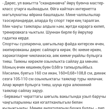
- Дөрес, ул вакытта "скандинавча" йөрү буенча мастер-
класс үтәргә кыймадым. Өйгә кайткач интернетта
мәгълүматны өйрәнә башладым. Мине чаллылылар
тәэсирләндерде, аларда бу спорт төре киң таралган.
Мин чаңгы таяклары алдым һәм, җитди карарга килеп,
тренировкага чыктым. Шуннан бирле бу йөрүләр
гадәткә керде.
Спортчы сүзләренчә, шөгыльләр файда китерсен өчен,
экипировканы дөрес сайларга кирәк. Өс киеме иркен,
хәрәкәтләрне чикләмәскә, аяк киеме уңайлы булырга
тиеш. Таякны кирәкле озынлыкта сайлау да мөһим.
Моның өчен кешенең буен 0,68гә тапкырлыйбыз.
Мәсәлән, буегыз 160 см икән, 160×0,68=108,8 см, димәк
сезгә 105-110 см озынлыктагы таяклар туры киләчәк.
Алар җиңел булырга тиеш, шуңа күрә алюминий
таяклар сайлау зарур.
- Бервакыт чираттагы шөгыль вакытында узып баручы
чаңгыларымны кая югалтканлыгым белән
кызыксынды. Минем аңлатуларым бушка булды, - дип