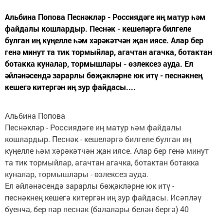
Альбина Попова Песнәкләр - Россиядәге иң матур һәм
файдалы кошлардыр. Песнәк - кешеләргә билгеле
булган иң күңелле һәм хәрәкәтчән җан иясе. Алар бер
генә минут та тик тормыйлар, агачтан агачка, ботактан
ботакка куналар, тормышлары - өзлексез ауда. Ел
әйләнәсендә зарарлы бөҗәкләрне юк итү - песнәкнең
кешегә китергән иң зур файдасы....
Альбина Попова
Песнәкләр - Россиядәге иң матур һәм файдалы
кошлардыр. Песнәк - кешеләргә билгеле булган иң
күңелле һәм хәрәкәтчән җан иясе. Алар бер генә минут
та тик тормыйлар, агачтан агачка, ботактан ботакка
куналар, тормышлары - өзлексез ауда.
Ел әйләнәсендә зарарлы бөҗәкләрне юк итү -
песнәкнең кешегә китергән иң зур файдасы. Исәпләү
буенча, бер пар песнәк (балалары белән бергә) 40