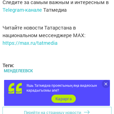
Следите за самым важным и интересным в
Telegram-канале
Татмедиа
Читайте новости Татарстана в
национальном мессенджере MАХ:
https://max.ru/tatmedia
Теги:
МЕНДЕЛЕЕВСК
МЕНДЕЛЕЕВСК ЯНАЛЫКЛАРЫ
Яшь Татмедиа проектының яңа видеосын
карадыгызмы әле?
ЯЋАЛЫКЛАР
Карарга
Перейти на страницу новости