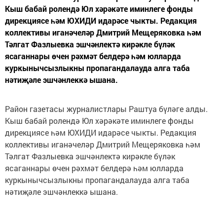
Кыш бабай ролендә Юл хәрәкәте иминлеге фонды
дирекциясе һәм ЮХИДИ идарәсе чыкты. Редакция
коллективы иганәчеләр Дмитрий Мещеряковка һәм
Тәлгат Фазлыевка эшчәнлектә кирәкле бүләк
ясаганнары өчен рәхмәт белдерә һәм юлларда
куркынычсызлыкны пропагандалауда алга таба
нәтиҗәле эшчәнлеккә ышана.
Район газетасы журналистлары Раштуа бүләге алды.
Кыш бабай ролендә Юл хәрәкәте иминлеге фонды
дирекциясе һәм ЮХИДИ идарәсе чыкты. Редакция
коллективы иганәчеләр Дмитрий Мещеряковка һәм
Тәлгат Фазлыевка эшчәнлектә кирәкле бүләк
ясаганнары өчен рәхмәт белдерә һәм юлларда
куркынычсызлыкны пропагандалауда алга таба
нәтиҗәле эшчәнлеккә ышана.