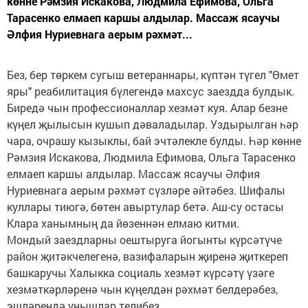
көнне Рәмзия Искакова, Людмила Ефимова, Ольга
Тарасенко елмаеп каршы алдылар. Массаж ясаучы
Әлфия Нуриевнага аерым рәхмәт...
Без, бер төркем сугыш ветераннары, күптән түгел "Өмет
яры" реабилитация бүлегендә махсус заездда булдык.
Биредә чын профессионаллар хезмәт куя. Алар безне
күңел җылысын кушып дәваладылар. Уздырылган һәр
чара, очрашу кызыклы, бай эчтәлекле булды. Һәр көнне
Рәмзия Искакова, Людмила Ефимова, Ольга Тарасенко
елмаеп каршы алдылар. Массаж ясаучы Әлфия
Нуриевнага аерым рәхмәт сүзләре әйтәбез. Шифалы
куллары тиюгә, бөтен авыртулар бетә. Аш-су остасы
Клара ханымның да йөзеннән елмаю китми.
Мондый заездларны оештыруга йогынты күрсәтүче
район җитәкчелегенә, вазифаларын җиренә җиткереп
башкаручы Халыкка социаль хезмәт күрсәтү үзәге
хезмәткәрләренә чын күңелдән рәхмәт белдерәбез,
эшләрендә уңышлар телибез.