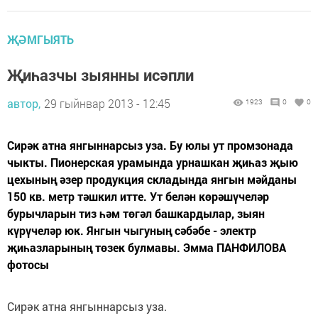
ҖӘМГЫЯТЬ
Җиһазчы зыянны исәпли
автор,
29 гыйнвар 2013 - 12:45
1923
0
0
Сирәк атна янгыннарсыз уза. Бу юлы ут промзонада
чыкты. Пионерская урамында урнашкан җиһаз җыю
цехының әзер продукция складында янгын мәйданы
150 кв. метр тәшкил итте. Ут белән көрәшүчеләр
бурычларын тиз һәм төгәл башкардылар, зыян
күрүчеләр юк. Янгын чыгуның сәбәбе - электр
җиһазларының төзек булмавы. Эмма ПАНФИЛОВА
фотосы
Сирәк атна янгыннарсыз уза.