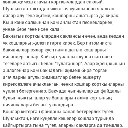
җиләк-җимеш агачын корткычлардан саклый.
Шунлыктан тактадан яки агач куышыннан ясалган
оялар элү генә җитми, кошларны ашатырга да кирәк.
Кыш көне салкыннан һәм ачлыктан песнәкләрнең
уннан бере генә исән кала.
Бакчагыз корткычлардан саклансын өчен, анда көздән
үк кошларны җәлеп итәргә кирәк. Бер питомникта
бакчачылар оялар куеп һәм ашатып кошларны
ияләндергәннәр. Кайгыртучанлык күрсәткән өчен
тегеләре артыгы белән "түләгәннәр". Алар җәен, кышын
эшләгәннәр һәм бакчадагы җимеш бирә торган
агачларны агулы химикатлар белән эшкәртү
кирәксезлеге ачыкланган, чөнки кошлар корткычларны
чүпләп бетергәннәр. Бакчада чыпчыклар да файдалы
булып чыкты: алар үз балаларын алма кортының
личинкалары белән тукландыра.
Кошлар китергән файданы санап бетерерлек түгел.
Шунлыктан, изге күңелле кешеләр кошлар турында
кайгыртырга гына түгел, аларны сакларга да тиешләр.