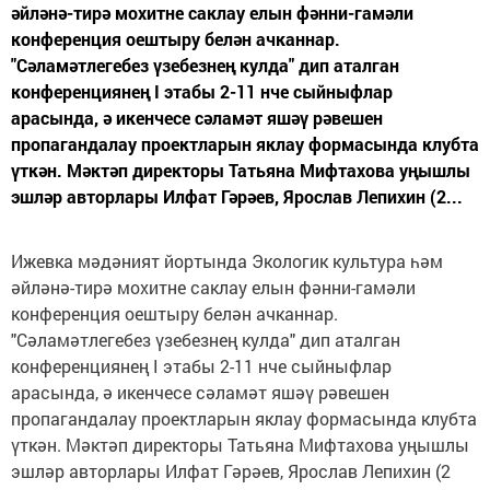
әйләнә-тирә мохитне саклау елын фәнни-гамәли
конференция оештыру белән ачканнар.
"Сәламәтлегебез үзебезнең кулда" дип аталган
конференциянең I этабы 2-11 нче сыйныфлар
арасында, ә икенчесе сәламәт яшәү рәвешен
пропагандалау проектларын яклау формасында клубта
үткән. Мәктәп директоры Татьяна Мифтахова уңышлы
эшләр авторлары Илфат Гәрәев, Ярослав Лепихин (2...
Ижевка мәдәният йортында Экологик культура һәм
әйләнә-тирә мохитне саклау елын фәнни-гамәли
конференция оештыру белән ачканнар.
"Сәламәтлегебез үзебезнең кулда" дип аталган
конференциянең I этабы 2-11 нче сыйныфлар
арасында, ә икенчесе сәламәт яшәү рәвешен
пропагандалау проектларын яклау формасында клубта
үткән. Мәктәп директоры Татьяна Мифтахова уңышлы
эшләр авторлары Илфат Гәрәев, Ярослав Лепихин (2