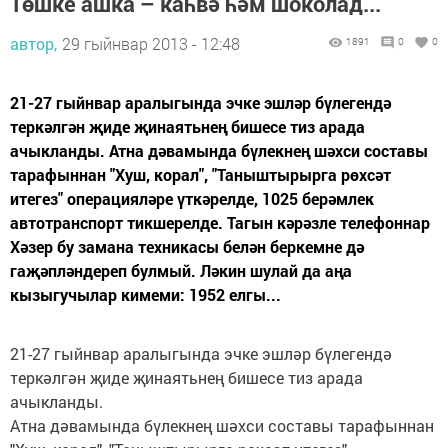
Төшке ашка – каһвә һәм шоколад...
автор,
29 гыйнвар 2013 - 12:48
1891
0
0
21-27 гыйнвар аралыгында эчке эшләр бүлегендә
теркәлгән җиде җинаятьнең бишесе тиз арада
ачыкланды. Атна дәвамында бүлекнең шәхси составы
тарафыннан "Хуш, корал", "Таныштырырга рөхсәт
итегез" операцияләре үткәрелде, 1025 берәмлек
автотранспорт тикшерелде. Тагын кәрәзле телефоннар
Хәзер бу замана техникасы белән беркемне дә
гаҗәпләндереп булмый. Ләкин шулай да аңа
кызыгучылар кимеми: 1952 елгы...
21-27 гыйнвар аралыгында эчке эшләр бүлегендә
теркәлгән җиде җинаятьнең бишесе тиз арада
ачыкланды.
Атна дәвамында бүлекнең шәхси составы тарафыннан