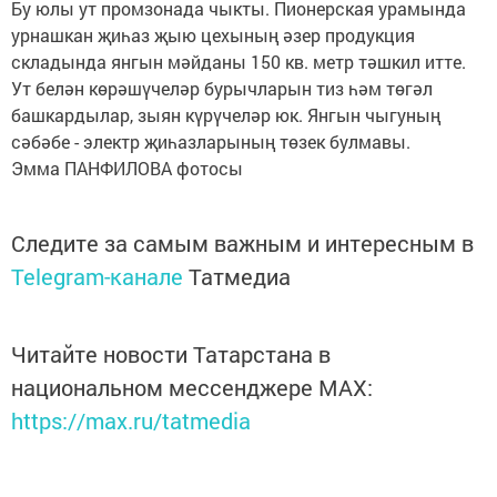
Бу юлы ут промзонада чыкты. Пионерская урамында
урнашкан җиһаз җыю цехының әзер продукция
складында янгын мәйданы 150 кв. метр тәшкил итте.
Ут белән көрәшүчеләр бурычларын тиз һәм төгәл
башкардылар, зыян күрүчеләр юк. Янгын чыгуның
сәбәбе - электр җиһазларының төзек булмавы.
Эмма ПАНФИЛОВА фотосы
Следите за самым важным и интересным в
Telegram-канале
Татмедиа
Читайте новости Татарстана в
национальном мессенджере MАХ:
https://max.ru/tatmedia