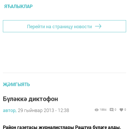
ЯЋАЛЫКЛАР
Перейти на страницу новости
ҖӘМГЫЯТЬ
Бүләккә диктофон
автор,
29 гыйнвар 2013 - 12:38
1884
0
0
Район газетасы журналистлары Раштуа бүләге алды.