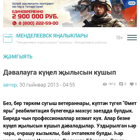
МЕНДЕЛЕЕВСК ЯҢАЛЫКЛАРЫ
18+
"Менделеевск яңалыклары" газетасы - Менделеевск районы
ҖӘМГЫЯТЬ
Дәвалауга күңел җылысын кушып
автор,
30 гыйнвар 2013 - 04:55
1812
0
0
Без, бер төркем сугыш ветераннары, күптән түгел "Өмет
яры" реабилитация бүлегендә махсус заездда булдык.
Биредә чын профессионаллар хезмәт куя. Алар безне
күңел җылысын кушып дәваладылар. Уздырылган һәр
чара, очрашу кызыклы, бай эчтәлекле булды. Һәр