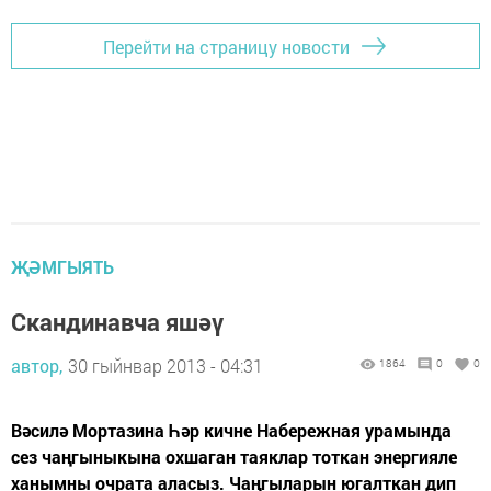
Перейти на страницу новости
ҖӘМГЫЯТЬ
Скандинавча яшәү
автор,
30 гыйнвар 2013 - 04:31
1864
0
0
Вәсилә Мортазина Һәр кичне Набережная урамында
сез чаңгыныкына охшаган таяклар тоткан энергияле
ханымны очрата аласыз. Чаңгыларын югалткан дип