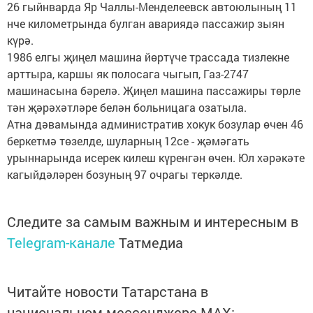
26 гыйнварда Яр Чаллы-Менделеевск автоюлының 11
нче километрында булган авариядә пассажир зыян
күрә.
1986 елгы җиңел машина йөртүче трассада тизлекне
арттыра, каршы як полосага чыгып, Газ-2747
машинасына бәрелә. Җиңел машина пассажиры төрле
тән җәрәхәтләре белән больницага озатыла.
Атна дәвамында административ хокук бозулар өчен 46
беркетмә төзелде, шуларның 12се - җәмәгать
урыннарында исерек килеш күренгән өчен. Юл хәрәкәте
кагыйдәләрен бозуның 97 очрагы теркәлде.
Следите за самым важным и интересным в
Telegram-канале
Татмедиа
Читайте новости Татарстана в
национальном мессенджере MАХ: