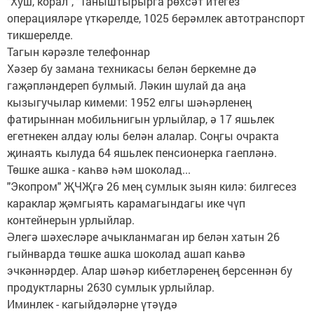
"Хуш, корал", "Таныштырырга рөхсәт итегез"
операцияләре үткәрелде, 1025 берәмлек автотранспорт
тикшерелде.
Тагын кәрәзле телефоннар
Хәзер бу замана техникасы белән беркемне дә
гаҗәпләндереп булмый. Ләкин шулай да аңа
кызыгучылар кимеми: 1952 елгы шәһәрленең
фатирыннан мобильнигын урлыйлар, ә 17 яшьлек
егетнекен алдау юлы белән алалар. Соңгы очракта
җинаять кылуда 64 яшьлек пенсионерка гаепләнә.
Төшке ашка - каһвә һәм шоколад...
"Экопром" ҖЧҖгә 26 мең сумлык зыян килә: билгесез
караклар җәмгыять карамагындагы ике чүп
контейнерын урлыйлар.
Әлегә шәхесләре ачыкланмаган ир белән хатын 26
гыйнварда төшке ашка шоколад ашап каһвә
эчкәннәрдер. Алар шәһәр кибетләренең берсеннән бу
продуктларны 2630 сумлык урлыйлар.
Иминлек - кагыйдәләрне үтәүдә