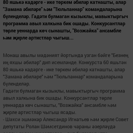
80 яшькә кадәрге - ике төркем әбиләр катнашты, алар
"Замана әбиләре" һәм "Тюльпаннар" командаларына
бүленделәр. Гадәти булмаган кызыклы, мавыктыргыч
программа авыл халкына бик ошады. Конкурсантлар
төрле уеннарда көч сынашты, "Возжайка" ансамбле
һәм җирле артистлар чыгыш...
Монаш авылы мәдәният йортында узган бәйге "Безнең
иң яхшы әбиләр" дип исемләнде. Конкурста 60 яшьтән
80 яшькә кадәрге - ике төркем әбиләр катнашты, алар
"Замана әбиләре" һәм "Тюльпаннар" командаларына
бүленделәр.
Гадәти булмаган кызыклы, мавыктыргыч программа
авыл халкына бик ошады. Конкурсантлар төрле
уеннарда көч сынашты, "Возжайка" ансамбле һәм
җирле артистлар чыгыш ясады.
- Шәхси эшмәкәр Александр Игнатьев һәм җирле Совет
депутаты Ролан Шәмсетдинов чараны әзерләүдә