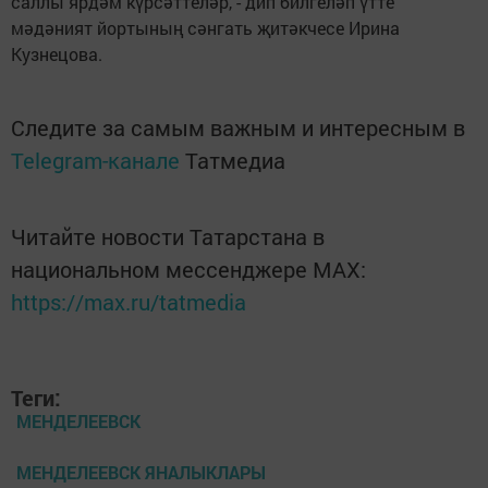
саллы ярдәм күрсәттеләр, - дип билгеләп үтте
мәдәният йортының сәнгать җитәкчесе Ирина
Кузнецова.
Следите за самым важным и интересным в
Telegram-канале
Татмедиа
Читайте новости Татарстана в
национальном мессенджере MАХ:
https://max.ru/tatmedia
Теги:
МЕНДЕЛЕЕВСК
МЕНДЕЛЕЕВСК ЯНАЛЫКЛАРЫ