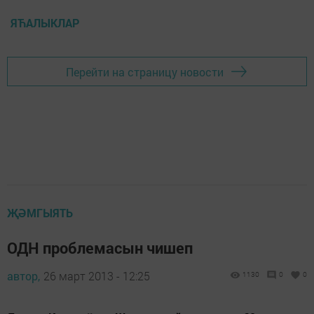
ЯЋАЛЫКЛАР
Перейти на страницу новости
ҖӘМГЫЯТЬ
ОДН проблемасын чишеп
автор,
26 март 2013 - 12:25
1130
0
0