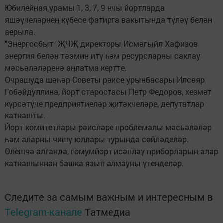
Юбилейная урамы 1, 3, 7, 9 нчы йортларда
яшәүчеләрнең күбесе фатирга вакытында түләү белән
аерыла.
"Энергосбыт" ҖЧҖ директоры Исмәгыйл Хафизов
энергия белән тәэмин итү һәм ресурсларны саклау
мәсьәләләренә аңлатма кертте.
Очрашуда шәһәр Советы рәисе урынбасары Илсөяр
Гобәйдуллина, йорт старостасы Петр Федоров, хезмәт
күрсәтүче предприятиеләр җитәкчеләре, депутатлар
катнашты.
Йорт комитетлары рәисләре проблемалы мәсьәләләр
һәм аларны чишү юллары турында сөйләделәр.
Өлешчә алганда, гомумйорт исәпләү приборларын алар
катнашыннан башка язып алмауны үтенделәр.
Следите за самым важным и интересным в
Telegram-канале
Татмедиа