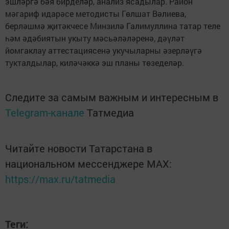
эшләргә бәя бирделәр, анализ ясадылар. Район
мәгариф идарәсе методисты Гөлшат Вәлиева,
берләшмә җитәкчесе Минзилә Галимуллина татар теле
һәм әдәбиятын укыту мәсьәләләренә, дәүләт
йомгаклау аттестациясенә укучыларны әзерләүгә
тукталдылар, киләчәккә эш планы төзеделәр.
Следите за самым важным и интересным в
Telegram-канале
Татмедиа
Читайте новости Татарстана в
национальном мессенджере MАХ:
https://max.ru/tatmedia
Теги: