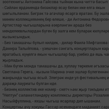
зоотехнигы Антонина Гайсова тыйнак кына читтә басып
- Сәйлән ярдәмендә бизәкләр ясау белән ике елга якын
шөгыльләнәм. Бигрәк тә агачлар ясарга яратам. Бу эшлә
минем коллекциямнең бер өлеше, - ди Антонина Федоровн
Артистлар чыгышларына әзерләнгән арада без
менделеевлылардан бүген бу залга кем буларак килүләр
кызыксындык.
- Без тамашачы булып килдек, - диләр Фаилә Мифтахова
Дамира Талыйпова, - үзешчән сәнгать концертларын кар
яратабыз, күңелгә якын чыгышлар бар, үзебез дә яшь ч
җырладык.
- Мин бүген монда тамашачы да, хуплау төркеме әгъзасы 
Светлана Герега, - кызым Марина эчке эшләр бүлегеннән
жанрында чыгыш ясый. Элегрәк инде ул фестивальнең и
дәрәҗә лауреаты булган иде.
- Безнең коллектив ике номер - скетч һәм җыр тәкъдим итә
"Нептун" сәламәтләндерү комплексы директоры Розалия
Насыйфуллина, - яхшы чыгыш ясарлар дип ышанам.
Концертны ачу хокукы Гассар исемендәге мәдәният са