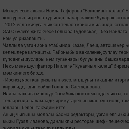
Менделеевск кызы Наилә Гафарова "Бриллиант кәләш" 
конкурсының зона турында шәһәр вәкиле буларак катна
- 2012 елда кияүгә чыккан теләсә кайсы кыз анда катнаша
ЗАГС бүлеге җитәкчесе Гөлнара Гудовская, - без Наиләгә
һәм ул ризалашты.
Чаллыда узган зона этабында Казан, Лаеш, автошәһәр 
кәләшләре катнашты. Районыбыз вәкиленең хуплау төрке
күпсанлы дуслары һәм туганнары булуы аны башкалард
Нәкъ менә шул фактор Наиләгә "Кунакчыл кәләш" биреме
мөмкинлеге бирде.
- Иренең яраткан ризыгын әзерләп, шуны тәкъдим итәрг
кирәк иде, - дип сөйли Гөлнара Сәетҗановна.
Наилә сәхнәгә мәшһүр Сөембикә костюмында чыкты, та
телләрендә сәламләде, ире күтәреп чыккан хуш исле, т
юллары белән тәкъдим итте.
Аның чыгышы модалы басма редакторы, узган елгы бәй
кызы Гүзәл Иванова, данлыклы ресторан шеф - пешекче
жюрида яхшы тәэсир калдырды.