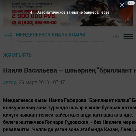
3
Автоматическое закрытие баннера через
МЕНДЕЛЕЕВСК ЯҢАЛЫКЛАРЫ
18+
"Менделеевск яңалыклары" газетасы - Менделеевск районы
ҖӘМГЫЯТЬ
Наилә Васильева – шәһәрнең "бриллиант 
автор,
29 март 2013 - 07:47
Менделеевск кызы Наилә Гафарова "Бриллиант кәләш" Б
конкурсының зона турында шәһәр вәкиле буларак катнаш
кияүгә чыккан теләсә кайсы кыз анда катнаша ала иде, 
бүлеге җитәкчесе Гөлнара Гудовская, - без Наиләгә мөрә
ризалашты. Чаллыда узган зона этабында Казан, Лаеш, 