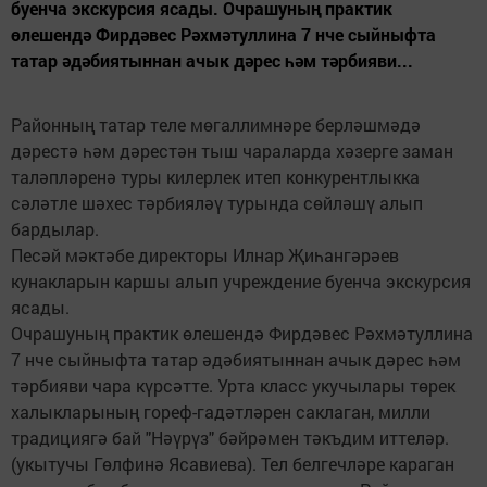
буенча экскурсия ясады. Очрашуның практик
өлешендә Фирдәвес Рәхмәтуллина 7 нче сыйныфта
татар әдәбиятыннан ачык дәрес һәм тәрбияви...
Районның татар теле мөгаллимнәре берләшмәдә
дәрестә һәм дәрестән тыш чараларда хәзерге заман
таләпләренә туры килерлек итеп конкурентлыкка
сәләтле шәхес тәрбияләү турында сөйләшү алып
бардылар.
Песәй мәктәбе директоры Илнар Җиһангәрәев
кунакларын каршы алып учреждение буенча экскурсия
ясады.
Очрашуның практик өлешендә Фирдәвес Рәхмәтуллина
7 нче сыйныфта татар әдәбиятыннан ачык дәрес һәм
тәрбияви чара күрсәтте. Урта класс укучылары төрек
халыкларының гореф-гадәтләрен саклаган, милли
традициягә бай "Нәүрүз" бәйрәмен тәкъдим иттеләр.
(укытучы Гөлфинә Ясавиева). Тел белгечләре караган