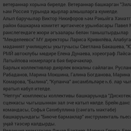
ветераннар хорына бирелде. Ветераннар башкарган "Зил
һәм Россия турында җырлар алкышларга күмелде.
Алып баручылар Виктор Никифоров һәм Рәкыйга Хәмәт
район башкарма комитет җитәкчесе урынбасары Павел
рәислегендәге жюри әгъзалары белән таныштырдылар
"Менделеевск" МҮ директоры Лариса Кривилёва, Алабуга
мәдәният училищесы укытучысы Светлана Бакашева, "Ю
РМЙ автоклубы мөдире Елена Дунаева, хореограф Ләйсә
Латыйпова номерларга бәя бирәчәкләр.
Барлык коллективлар диярлек вокалны сайлаган. Руслан
Рабаданов, Марина Мокшина, Галина Богданова, Марина
Комарова, "Былина", "Купанча" ансамбльләре һ.б. лар ч
яратып кабул ителде.
"Нептун" комплексы коллективы башкаруында "Дискотек
сценкасы чыгышыннан зал эче катып көлде. Брейк-данс
командасы, Софья Сәхибуллина (сәнгать мәктәбе)
башкаруындагы "Биюче бармаклар" инструменталь пье
уңай тәэсир калдырды.
Редакция хезмәткәре Динар Бәхтиев, Марина Герега, Еле