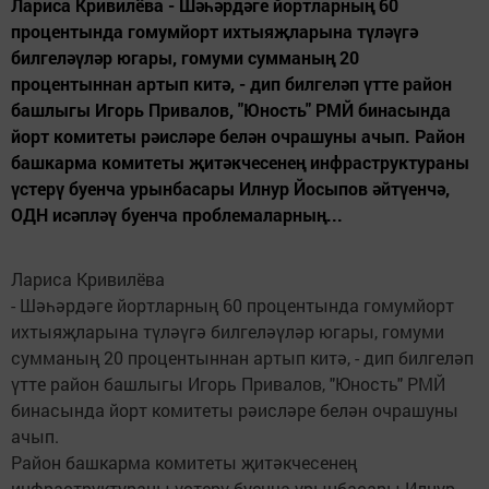
Лариса Кривилёва - Шәһәрдәге йортларның 60
процентында гомумйорт ихтыяҗларына түләүгә
билгеләүләр югары, гомуми сумманың 20
процентыннан артып китә, - дип билгеләп үтте район
башлыгы Игорь Привалов, "Юность" РМЙ бинасында
йорт комитеты рәисләре белән очрашуны ачып. Район
башкарма комитеты җитәкчесенең инфраструктураны
үстерү буенча урынбасары Илнур Йосыпов әйтүенчә,
ОДН исәпләү буенча проблемаларның...
Лариса Кривилёва
- Шәһәрдәге йортларның 60 процентында гомумйорт
ихтыяҗларына түләүгә билгеләүләр югары, гомуми
сумманың 20 процентыннан артып китә, - дип билгеләп
үтте район башлыгы Игорь Привалов, "Юность" РМЙ
бинасында йорт комитеты рәисләре белән очрашуны
ачып.
Район башкарма комитеты җитәкчесенең
инфраструктураны үстерү буенча урынбасары Илнур