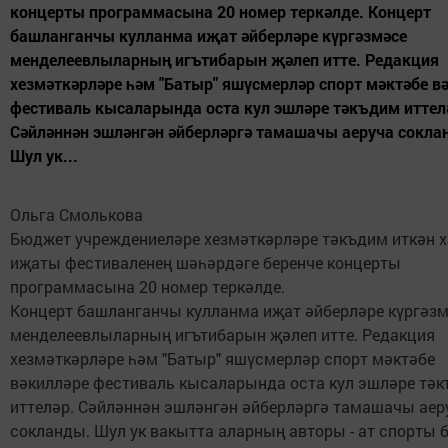
концерты программасына 20 номер теркәлде. Концерт
башланганчы кулланма иҗат әйберләре күргәзмәсе
менделеевлыларның игътибарын җәлеп итте. Редакция
хезмәткәрләре һәм "Батыр" яшүсмерләр спорт мәктәбе в
фестиваль кысаларында оста кул эшләре тәкъдим иттел
Сәйләннән эшләнгән әйберләргә тамашачы аеруча сокла
Шул ук...
Ольга Смолькова
Бюджет учреждениеләре хезмәткәрләре тәкъдим иткән 
иҗаты фестиваленең шәһәрдәге беренче концерты
программасына 20 номер теркәлде.
Концерт башланганчы кулланма иҗат әйберләре күргәз
менделеевлыларның игътибарын җәлеп итте. Редакция
хезмәткәрләре һәм "Батыр" яшүсмерләр спорт мәктәбе
вәкилләре фестиваль кысаларында оста кул эшләре тә
иттеләр. Сәйләннән эшләнгән әйберләргә тамашачы аер
сокланды. Шул ук вакытта аларның авторы - ат спорты 