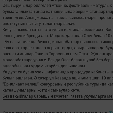
Оештыручылар билгеләп үткәнчә, фестиваль - матурлык
булмаганлыктан анда катнашучылар аерым стандартлар
тиеш түгел. Аның максаты - гаилә кыйммәтләрен пропага
институтын ныгыту, талантлар эзләү.
Кияүгә чыккан хатын статусын һәм яңа фамилиясен Вас
елның сентябрендә ала. Моңа кадәр алар Олег белән 10 
- Бу вакыт эчендә безнең мөнәсәбәтләр ныклыкка тикшер
ерак ара, төрле хәлләр аерып торды, авырлыклар да булд
өчен әти-әниләр Галина Тарасовна һәм Әсхәт Җиһангәрәе
мөнәсәбәтләре үрнәге. Без дә Олег белән шулай бер-бер
аңларбыз һәм ярдәм итәрбез дип ышанам.
Ул дүрт ел буена үзәк шифаханәдә процедура кабинеты
булып эшләгән. Ә хәзер ул Казанда яши һәм эшли. 19 ап
"Бриллиант кәләш" конкурсының республика турында ка
катнашучыларны җитди сынаулар көтә.
Без вакыйгалар барышын күзәтеп, газета укучыларга мә