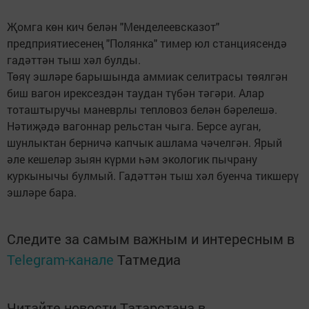
Җомга көн кич белән "Менделеевсказот"
предприятиесенең "Полянка" тимер юл станциясендә
гадәттән тыш хәл булды.
Төяү эшләре барышында аммиак селитрасы төялгән
биш вагон ирексездән таудан түбән тәгәри. Алар
тоташтыручы маневрлы тепловоз белән бәрелешә.
Нәтиҗәдә вагоннар рельстан чыга. Берсе ауган,
шунлыктан берничә капчык ашлама чәчелгән. Ярый
әле кешеләр зыян күрми һәм экологик пычрану
куркынычы булмый. Гадәттән тыш хәл буенча тикшерү
эшләре бара.
Следите за самым важным и интересным в
Telegram-канале
Татмедиа
Читайте новости Татарстана в