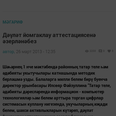
МӘГАРИФ
Дәүләт йомгаклау аттестациясенә
әзерләнәбез
автор,
26 март 2013 - 12:35
2203
0
0
Шәһәрнең 1 нче мәктәбендә районның татар теле һәм
әдәбияты укытучылары катнашында методик
берләшмә узды. Балаларга милли белем бирү буенча
директор урынбасары Илсөяр Фәйзуллина "Татар теле,
әдәбияты дәресләрендә информацион - компьютер
технологияләр һәм белем арттыра торган цифрлар
системасын куллану нигезендә, укучыларның иҗади
белем, шәхси активлыкларын күтәреп, дәүләт