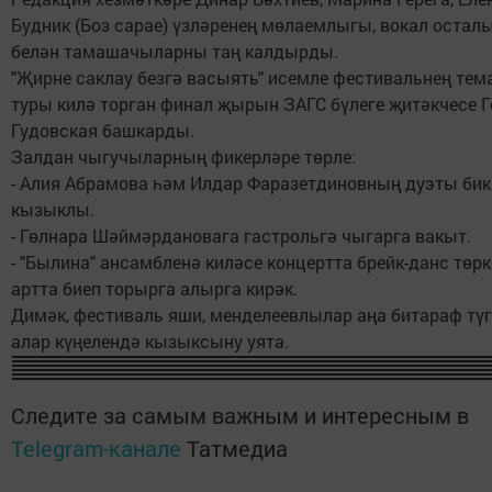
Будник (Боз сарае) үзләренең мөлаемлыгы, вокал остал
белән тамашачыларны таң калдырды.
"Җирне саклау безгә васыять" исемле фестивальнең те
туры килә торган финал җырын ЗАГС бүлеге җитәкчесе 
Гудовская башкарды.
Залдан чыгучыларның фикерләре төрле:
- Алия Абрамова һәм Илдар Фаразетдиновның дуэты бик
кызыклы.
- Гөлнара Шәймәрдановага гастрольгә чыгарга вакыт.
- "Былина" ансамбленә киләсе концертта брейк-данс төр
артта биеп торырга алырга кирәк.
Димәк, фестиваль яши, менделеевлылар аңа битараф тү
алар күңелендә кызыксыну уята.
Следите за самым важным и интересным в
Telegram-канале
Татмедиа