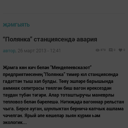
ҖӘМГЫЯТЬ
“Полянка” станциясендә авария
автор,
26 март 2013 - 12:41
879
0
0
Җомга көн кич белән "Менделеевсказот"
предприятиесенең "Полянка" тимер юл станциясендә
гадәттән тыш хәл булды. Төяү эшләре барышында
аммиак селитрасы төялгән биш вагон ирексездән
таудан түбән тәгәри. Алар тоташтыручы маневрлы
тепловоз белән бәрелешә. Нәтиҗәдә вагоннар рельстан
чыга. Берсе ауган, шунлыктан берничә капчык ашлама
чәчелгән. Ярый әле кешеләр зыян күрми һәм
экологик...