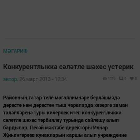
МӘГАРИФ
Конкурентлыкка сәләтле шәхес үстерик
автор,
26 март 2013 - 12:34
1224
0
0
Районның татар теле мөгаллимнәре берләшмәдә
дәрестә һәм дәрестән тыш чараларда хәзерге заман
таләпләренә туры килерлек итеп конкурентлыкка
сәләтле шәхес тәрбияләү турында сөйләшү алып
бардылар. Песәй мәктәбе директоры Илнар
Җиһангәрәев кунакларын каршы алып учреждение