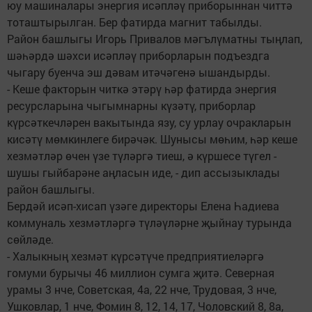
юу машиналары энергия исәпләү приборыннан читтә
тоташтырылган. Бер фатирда магнит табылды.
Район башлыгы Игорь Привалов мәгълүматны тыңлап,
шәһәрдә шәхси исәпләү приборларын подъездга
чыгару буенча эш дәвам итәчәгенә ышандырды.
- Кеше факторын читкә этәрү һәр фатирда энергия
ресурсларына чыгымнарны күзәтү, приборлар
күрсәткечләрен вакытында язу, су урлау очракларын
кисәтү мөмкинлеге бирәчәк. Шунысы мөһим, һәр кеше
хезмәтләр өчен үзе түләргә тиеш, ә күршесе түгел -
шушы гыйбарәне аңласын иде, - дип ассызыклады
район башлыгы.
Бердәй исәп-хисап үзәге директоры Елена Һадиева
коммуналь хезмәтләргә түләүләрне җыйнау турында
сөйләде.
- Халыкның хезмәт күрсәтүче предприятиеләргә
гомуми бурычы 46 миллион сумга җитә. Северная
урамы 3 нче, Советская, 4а, 22 нче, Трудовая, 3 нче,
Ушковлар, 1 нче, Фомин 8, 12, 14, 17, Чоловский 8, 8а,