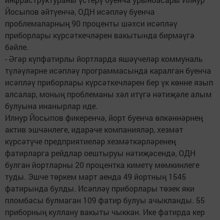
Йосыпов әйтүенчә, ОДН исәпләү буенча
проблемаларның 90 проценты шәхси исәпләү
приборлары күрсәткечләрен вакытында бирмәүгә
бәйле.
- Әгәр күпфатирлы йортларда яшәүчеләр коммуналь
түләүләрне исәпләү программасында каралган буенча
исәпләү приборлары күрсәткечләрен бер үк көнне язып
алсалар, моның проблеманы хәл итүгә нәтиҗәле алым
булуына инанырлар иде.
Илнур Йосыпов фикеренчә, йорт буенча өлкәннәрнең
актив эшчәнлеге, идарәче компанияләр, хезмәт
күрсәтүче предприятиеләр хезмәткәрләренең
фатирларга рейдлар оештыруы нәтиҗәсендә, ОДН
булган йортларны 20 процентка киметү мөмкинлеге
туды. Эшче төркем март аенда 49 йортның 1545
фатирында булды. Исәпләү приборлары төзек яки
пломбасы булмаган 109 фатир булуы ачыкланды. 55
приборның куллану вакыты чыккан. Ике фатирда кер