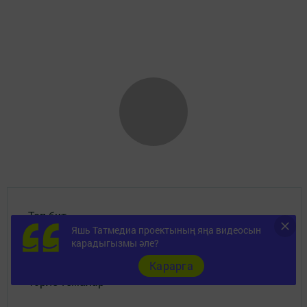
Топ бит
Яшь Татмедиа проектының яңа видеосын
карадыгызмы әле?
Документлар
Карарга
Төрле темалар