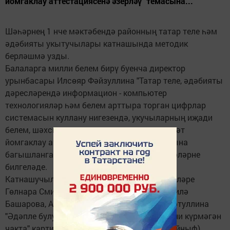
йомгаклау аттестациясенә әзерләү" темасына...
Шәһәрнең 1 нче мәктәбендә районның татар теле һәм
әдәбияты укытучылары катнашында методик
берләшмә узды.
Балаларга милли белем бирү буенча директор
урынбасары Илсөяр Фәйзуллина "Татар теле, әдәбияты
дәресләрендә информацион - компьютер
технологияләр һәм белем арттыра торган цифрлар
системасын куллану нигезендә, укучыларның иҗади
белем, шәхси активлыкларын күтәреп, дәүләт
йомгаклау аттестациясенә әзерләү" темасына
багышланган очрашуда каралачак мәсьәләләрне
билгеләде.
Катнашучыларга учреждениенең тел белгечләре
Гөлнара Смирнова, Асия Кәлимуллина, Рәфилә
Башарова, Алсу Кәримова, Җәүһәрия Хикмәтуллина
"Әдәпле булу җиңелме?" (3 нче сыйныф), "Әни күрмәгән
чакта" картинасы өстендә эшләү" (2 нче сыйныф),