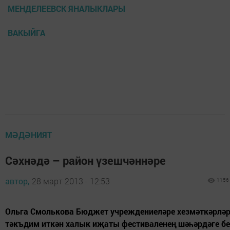
МЕНДЕЛЕЕВСК ЯНАЛЫКЛАРЫ
ВАКЫЙГА
МӘДӘНИЯТ
Сәхнәдә – район үзешчәннәре
автор,
28 март 2013 - 12:53
1156
Ольга Смолькова Бюджет учреждениеләре хезмәткәрлә
тәкъдим иткән халык иҗаты фестиваленең шәһәрдәге б