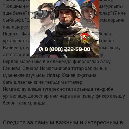
"Кояшның матурлыгы төсе белән, кешенең матурлыгы
эше белән" (11 нче сыйныф), "Дүрт аяклы дуслар" (7 нче
сыйныф), "Ел фасыллары" (2 нче сыйныф) темаларына
ачык дәресләр күрсәттеләр.
Педагог Фәнисә Ибәтуллина эш тәҗрибәсе белән
уртаклашты. Мәгариф идарәсе хезмәткәре Гөлшат
Вәлиева, педагог Рәхилә Мәүлиева Дәүләт йомгаклау
аттестациясенә әзерлек турында сөйләделәр.
Берләшмәнең икенче өлешендә филологлар Алсу
Ганиева, Элнара Исмәгыйлова татар халкының
күренекле язучысы Илдар Юзиев иҗатына
багышланган кичә тәкъдим иттеләр.
Йомгаклау өлеше түгәрәк өстәл артында тәҗрибә
уртаклашу, дәресләр һәм чара анализлау, фикер алышу
белән тәмамланды.
Следите за самым важным и интересным в