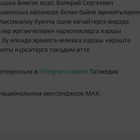
ышка йомгак ясап, Валерий Сергеевич
законсыз әйләнеше белән бәйле җинаятьләрне
лактикалау буенча эшне көчәйтергә өндәде,
еләр җитәкчеләрен наркотикларга каршы
, бу өлкәдә җинаятьчелеккә каршы көрәштә
ынты күрсәтергә тәкъдим итте.
интересным в
Telegram-канале
Татмедиа
в национальном мессенджере MАХ: