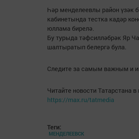
Һәр менделеевлы район үзәк 
кабинетында тестка кадәр кон
юллама бирелә.
Бу турыда тәфсилләбрәк Яр 
шалтыратып белергә була.
Следите за самым важным и 
Читайте новости Татарстана 
https://max.ru/tatmedia
Теги:
МЕНДЕЛЕЕВСК