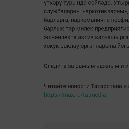
үткәрү турында сөйләде. Утыр
службаларны наркотикларның 
барларга, наркоманияне профи
барлык төр милек предприяти
эшчәнлектә актив катнашырга
хокук саклау органнарына йог
Следите за самым важным и 
Читайте новости Татарстана 
https://max.ru/tatmedia