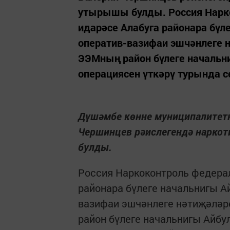
утырышы булды. Россия Нарк
идарәсе Алабуга районара бү
оператив-вазифаи эшчәнлеге 
ЭЭМның район бүлеге начальн
операциясен үткәрү турында с
Дүшәмбе көнне муниципалитетн
Чершинцев рәислегендә нарко
булды.
Россия Наркоконтроль федера
районара бүлеге начальнигы А
вазифаи эшчәнлеге нәтиҗәләр
район бүлеге начальнигы Айб