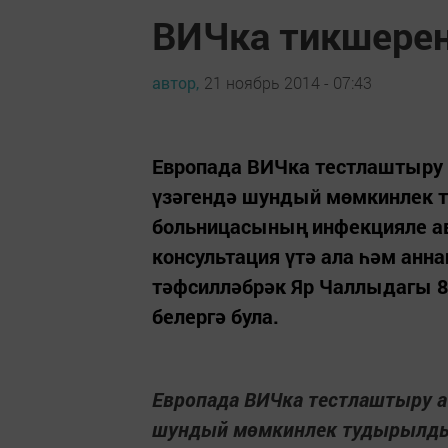
ВИЧка тикшерен
автор,
21 ноябрь 2014 - 07:43
Европада ВИЧка тестлаштыру
үзәгендә шундый мөмкинлек 
больницасының инфекцияле ав
консультация үтә ала һәм анн
тәфсилләбрәк Яр Чаллыдагы 
белергә була.
Европада ВИЧка тестлаштыру 
шундый мөмкинлек тудырылд