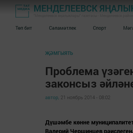
МЕНДЕЛЕЕВСК ЯҢАЛЫ
"Менделеевск яңалыклары" газетасы - Менделеевск райо
Төп бит
Сәламәтлек
Спорт
Мәг
ҖӘМГЫЯТЬ
Проблема үзәге
законсыз әйлән
автор,
21 ноябрь 2014 - 08:02
Дүшәмбе көнне муниципалитет
Валерий Чершинцев рәислеген