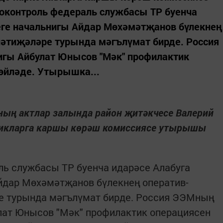
оконтроль федераль службасы ТР буенча
леге начальнигы Айдар Мөхәмәтҗанов бүлекнең
нәтиҗәләре турында мәгълүмат бирде. Россия
игы Айбулат Юнысов "Мәк" профилактик
өйләде. Утырышка...
ың актлар залында район җитәкчесе Валерий
тикларга каршы көрәш комиссиясе утырышы
ль службасы ТР буенча идарәсе Алабуга
йдар Мөхәмәтҗанов бүлекнең оператив-
е турында мәгълүмат бирде. Россия ЭЭМның
улат Юнысов "Мәк" профилактик операциясен