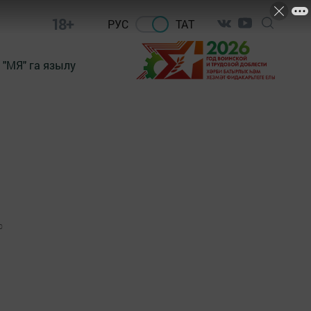
18+
РУС
ТАТ
"МЯ" га язылу
0