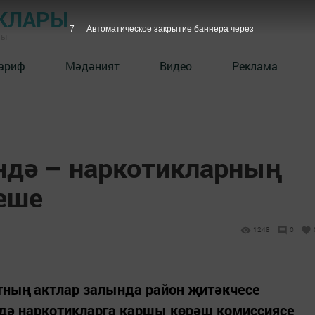
КЛАРЫ
6
Автоматическое закрытие баннера через
ны
ариф
Мәдәният
Видео
Реклама
ндә – наркотикларның
еше
1248
0
ның актлар залында район җитәкчесе
дә наркотикларга каршы көрәш комиссиясе