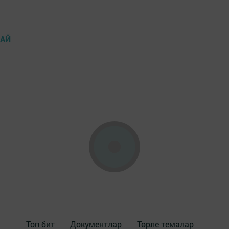
ЛАЙ
Топ бит
Документлар
Төрле темалар