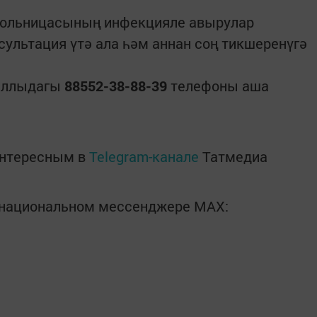
больницасының инфекцияле авырулар
сультация үтә ала һәм аннан соң тикшеренүгә
Чаллыдагы
88552-38-88-39
телефоны аша
интересным в
Telegram-канале
Татмедиа
в национальном мессенджере MАХ: