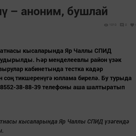
ү – аноним, бушлай
1010
0
 атнасы кысаларында Яр Чаллы СПИД
тудырылды. Һәр менделеевлы район үзәк
ырулар кабинетында тестка кадәр
ан соң тикшеренүгә юллама бирелә. Бу турыда
88552-38-88-39 телефоны аша шалтыратып
атнасы кысаларында Яр Чаллы СПИД үзәгендә
ы.