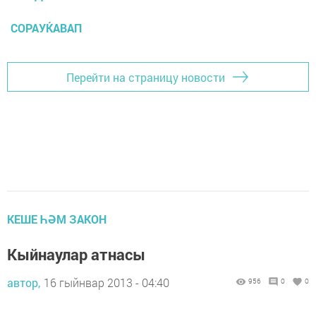
СОРАУЌАВАП
Перейти на страницу новости
КЕШЕ ҺӘМ ЗАКОН
Кыйнаулар атнасы
автор,
16 гыйнвар 2013 - 04:40
956
0
0