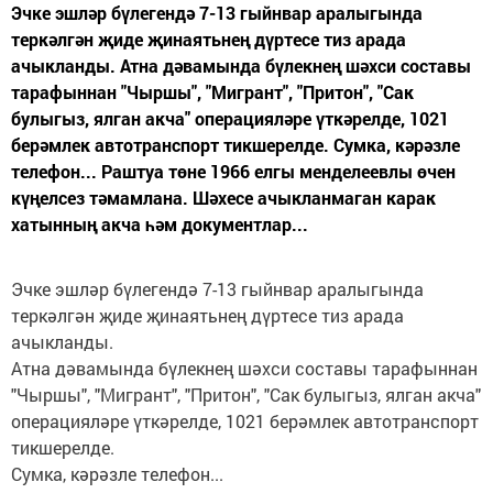
Эчке эшләр бүлегендә 7-13 гыйнвар аралыгында
теркәлгән җиде җинаятьнең дүртесе тиз арада
ачыкланды. Атна дәвамында бүлекнең шәхси составы
тарафыннан "Чыршы", "Мигрант", "Притон", "Сак
булыгыз, ялган акча" операцияләре үткәрелде, 1021
берәмлек автотранспорт тикшерелде. Сумка, кәрәзле
телефон... Раштуа төне 1966 елгы менделеевлы өчен
күңелсез тәмамлана. Шәхесе ачыкланмаган карак
хатынның акча һәм документлар...
Эчке эшләр бүлегендә 7-13 гыйнвар аралыгында
теркәлгән җиде җинаятьнең дүртесе тиз арада
ачыкланды.
Атна дәвамында бүлекнең шәхси составы тарафыннан
"Чыршы", "Мигрант", "Притон", "Сак булыгыз, ялган акча"
операцияләре үткәрелде, 1021 берәмлек автотранспорт
тикшерелде.
Сумка, кәрәзле телефон...