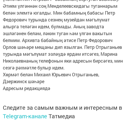
Әтием үлгәннән соң Менделеевскидагы туганнарым
белән элемтә югалды. Мин бабамның бабасы Петр
Федорович турында сезнең музейдан мәгълүмат
алырга теләгән идем, булмады. Аның заводта
эшләгәнен беләм, ләкин туган һәм үлгән вакытын
белмим. Архивта бабайның әтисе Петр Федорович
Орлов шәһәре мещаны дип язылган. Петр Отрыганьев
турында мәгълүмат эзләүдә ярдәм итсәгез, Марина
Николаевнаның телефонын яки адресын бирсәгез, мин
сезгә рәхмәтле булыр идем.
Хөрмәт белән Михаил Юрьевич Отрыганьев,
Дзержинск шәһәре
Адресым редакциядә
Следите за самым важным и интересным в
Telegram-канале
Татмедиа