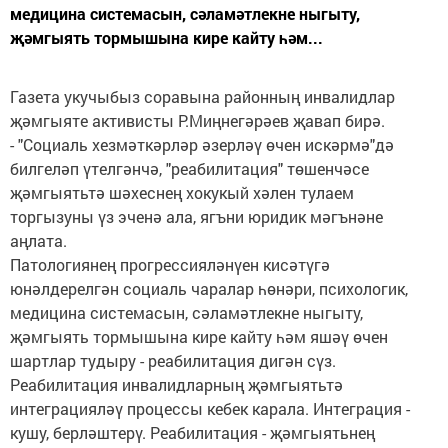
медицина системасын, сәламәтлекне ныгыту,
җәмгыять тормышына кире кайту һәм...
Газета укучыбыз соравына районның инвалидлар
җәмгыяте активисты Р.Миңнегәрәев җавап бирә.
- "Социаль хезмәткәрләр әзерләү өчен искәрмә"дә
билгеләп үтелгәнчә, "реабилитация" төшенчәсе
җәмгыятьтә шәхеснең хокукый хәлен тулаем
торгызуны үз эченә ала, ягъни юридик мәгънәне
аңлата.
Патологиянең прогрессияләнүен кисәтүгә
юнәлдерелгән социаль чаралар һөнәри, психологик,
медицина системасын, сәламәтлекне ныгыту,
җәмгыять тормышына кире кайту һәм яшәү өчен
шартлар тудыру - реабилитация дигән сүз.
Реабилитация инвалидларның җәмгыятьтә
интеграцияләү процессы кебек карала. Интеграция -
кушу, берләштерү. Реабилитация - җәмгыятьнең