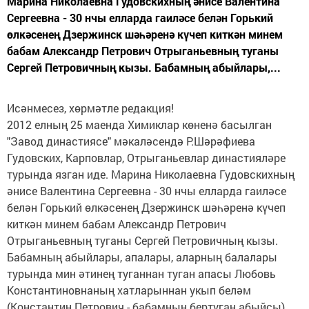
Марина Николаевна Гудовскихның әнисе Валентина
Сергеевна - 30 нчы елларда гаиләсе белән Горький
өлкәсенең Дзержинск шәһәренә күчеп киткән минем
бабам Александр Петрович Отрыганьевның туганы
Сергей Петровичның кызы. Бабамның абыйлары,...
Исәнмесез, хөрмәтле редакция!
2012 елның 25 маенда Химиклар көненә басылган
"Завод династиясе" мәкаләсендә Р.Шәрәфиева
Гудовских, Карповлар, Отрыганьевлар династияләре
турында язган иде. Марина Николаевна Гудовскихның
әнисе Валентина Сергеевна - 30 нчы елларда гаиләсе
белән Горький өлкәсенең Дзержинск шәһәренә күчеп
киткән минем бабам Александр Петрович
Отрыганьевның туганы Сергей Петровичның кызы.
Бабамның абыйлары, апалары, аларның балалары
турында мин әтинең туганнан туган апасы Любовь
Константиновнаның хатларыннан укып беләм
(Константин Петрович - бабамның бертуган абыйсы).