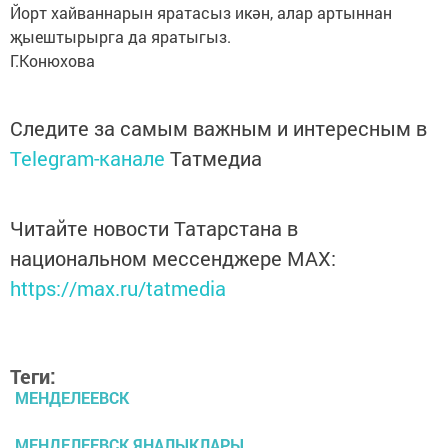
Йорт хайваннарын яратасыз икән, алар артыннан
җыештырырга да яратыгыз.
Г.Конюхова
Следите за самым важным и интересным в
Telegram-канале
Татмедиа
Читайте новости Татарстана в
национальном мессенджере MАХ:
https://max.ru/tatmedia
Теги:
МЕНДЕЛЕЕВСК
МЕНДЕЛЕЕВСК ЯНАЛЫКЛАРЫ