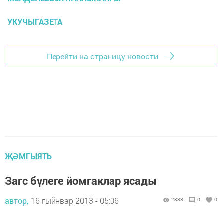
УКУЧЫГАЗЕТА
Перейти на страницу новости
ҖӘМГЫЯТЬ
Загс бүлеге йомгаклар ясады
автор,
16 гыйнвар 2013 - 05:06
2833
0
0