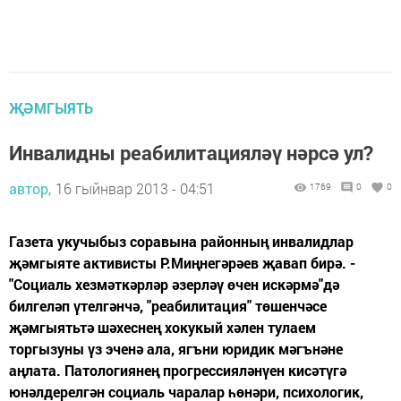
ҖӘМГЫЯТЬ
Инвалидны реабилитацияләү нәрсә ул?
автор,
16 гыйнвар 2013 - 04:51
1769
0
0
Газета укучыбыз соравына районның инвалидлар
җәмгыяте активисты Р.Миңнегәрәев җавап бирә. -
"Социаль хезмәткәрләр әзерләү өчен искәрмә"дә
билгеләп үтелгәнчә, "реабилитация" төшенчәсе
җәмгыятьтә шәхеснең хокукый хәлен тулаем
торгызуны үз эченә ала, ягъни юридик мәгънәне
аңлата. Патологиянең прогрессияләнүен кисәтүгә
юнәлдерелгән социаль чаралар һөнәри, психологик,