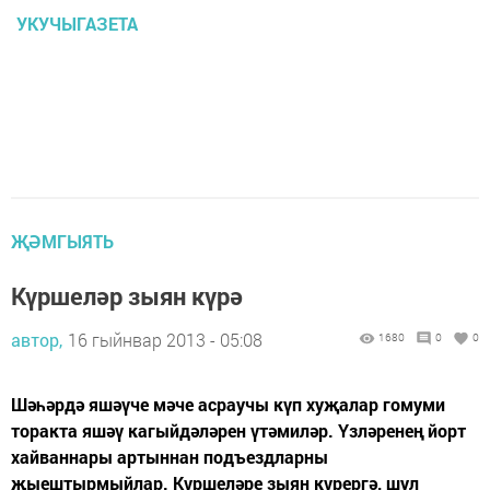
УКУЧЫГАЗЕТА
ҖӘМГЫЯТЬ
Күршеләр зыян күрә
автор,
16 гыйнвар 2013 - 05:08
1680
0
0
Шәһәрдә яшәүче мәче асраучы күп хуҗалар гомуми
торакта яшәү кагыйдәләрен үтәмиләр. Үзләренең йорт
хайваннары артыннан подъездларны
җыештырмыйлар. Күршеләре зыян күрергә, шул