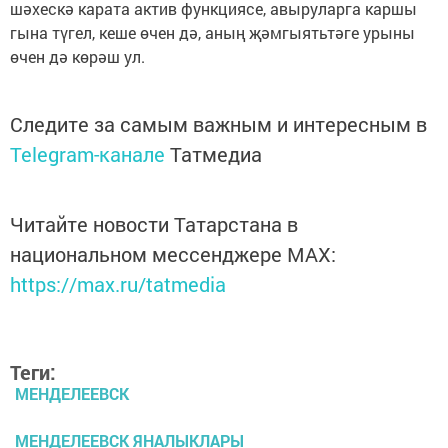
шәхескә карата актив функциясе, авыруларга каршы
гына түгел, кеше өчен дә, аның җәмгыятьтәге урыны
өчен дә көрәш ул.
Следите за самым важным и интересным в
Telegram-канале
Татмедиа
Читайте новости Татарстана в
национальном мессенджере MАХ:
https://max.ru/tatmedia
Теги:
МЕНДЕЛЕЕВСК
МЕНДЕЛЕЕВСК ЯНАЛЫКЛАРЫ