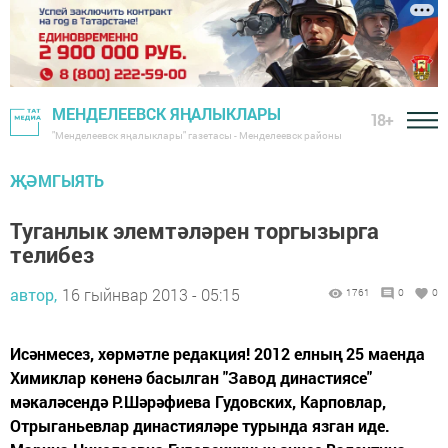
МЕНДЕЛЕЕВСК ЯҢАЛЫКЛАРЫ
18+
"Менделеевск яңалыклары" газетасы - Менделеевск районы
ҖӘМГЫЯТЬ
Туганлык элемтәләрен торгызырга
телибез
автор,
16 гыйнвар 2013 - 05:15
1761
0
0
Исәнмесез, хөрмәтле редакция! 2012 елның 25 маенда
Химиклар көненә басылган "Завод династиясе"
мәкаләсендә Р.Шәрәфиева Гудовских, Карповлар,
Отрыганьевлар династияләре турында язган иде.