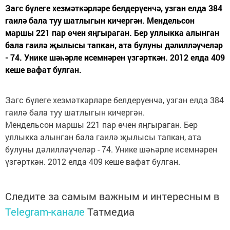
Загс бүлеге хезмәткәрләре белдерүенчә, узган елда 384
гаилә бала туу шатлыгын кичергән. Мендельсон
маршы 221 пар өчен яңгыраган. Бер уллыкка алынган
бала гаилә җылысы тапкан, ата булуны дәлилләүчеләр
- 74. Унике шәһәрле исемнәрен үзгәрткән. 2012 елда 409
кеше вафат булган.
Загс бүлеге хезмәткәрләре белдерүенчә, узган елда 384
гаилә бала туу шатлыгын кичергән.
Мендельсон маршы 221 пар өчен яңгыраган. Бер
уллыкка алынган бала гаилә җылысы тапкан, ата
булуны дәлилләүчеләр - 74. Унике шәһәрле исемнәрен
үзгәрткән. 2012 елда 409 кеше вафат булган.
Следите за самым важным и интересным в
Telegram-канале
Татмедиа