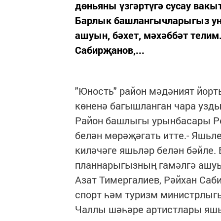
дөньяны үзгәртүгә сусау вакы
Барлык башлангычларыгыз уң
ашуын, бәхет, мәхәббәт телим
Сабирҗанов,...
"Юность" район мәдәният йор
көненә багышланган чара узд
Район башлыгы урынбасары Рө
белән мөрәҗәгать итте.- Яшьле
киләчәге яшьләр белән бәйле
планнарыгызның гамәлгә ашуы
Азат Тимергалиев, Рәйхан Саб
спорт һәм туризм министрлы
Чаллы шәһәре артистлары яш