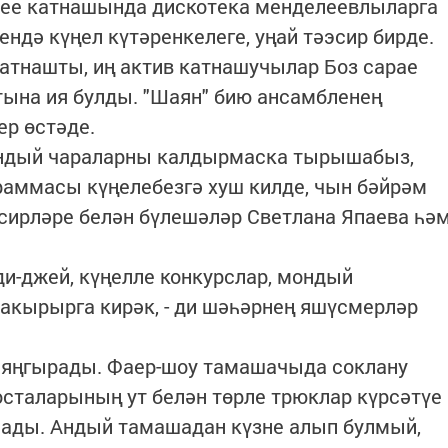
жее катнашында дискотека менделеевлыларга
ндә күңел күтәренкелеге, уңай тәэсир бирде.
катнашты, иң актив катнашучылар Боз сарае
тына ия булды. "Шаян" бию ансамбленең
р өстәде.
ондый чараларны калдырмаска тырышабыз,
граммасы күңелебезгә хуш килде, чын бәйрәм
эсирләре белән бүлешәләр Светлана Япаева һә
ди-джей, күңелле конкурслар, мондый
акырырга кирәк, - ди шәһәрнең яшүсмерләр
 яңгырады. Фаер-шоу тамашачыда соклану
сталарының ут белән төрле трюклар күрсәтүе
ады. Андый тамашадан күзне алып булмый,