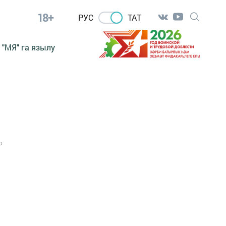
18+
РУС
ТАТ
"МЯ" га язылу
0