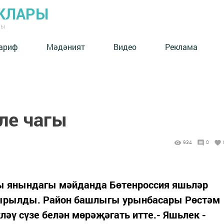
КЛАРЫ
ны
ариф
Мәдәният
Видео
Реклама
ле чагы
934
0
ты янындагы мәйданда Бөтенроссия яшьләр
дырылды. Район башлыгы урынбасары Рөстәм
ләү сүзе белән мөрәҗәгать итте.- Яшьлек -