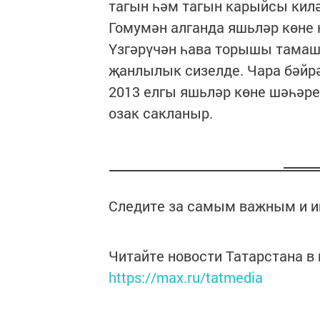
тагын һәм тагын карыйсы килә
Гомумән алганда яшьләр көне 
Үзгәрүчән һава торышы тамаш
җанлылык сизелде. Чара бәйр
2013 елгы яшьләр көне шәһәре
озак сакланыр.
Следите за самым важным и 
Читайте новости Татарстана 
https://max.ru/tatmedia