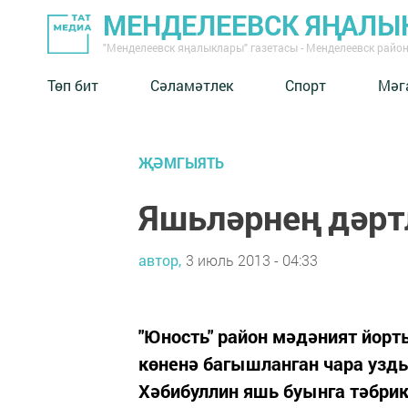
МЕНДЕЛЕЕВСК ЯҢАЛЫ
"Менделеевск яңалыклары" газетасы - Менделеевск райо
Төп бит
Сәламәтлек
Спорт
Мәг
ҖӘМГЫЯТЬ
Яшьләрнең дәрт
автор,
3 июль 2013 - 04:33
"Юность" район мәдәният йор
көненә багышланган чара уз
Хәбибуллин яшь буынга тәбрик