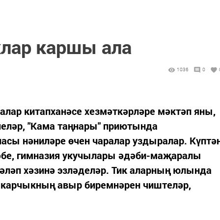
клар каршы ала
1036
0
алар китапханәсе хезмәткәрләре мәктәп яны,
еләр, "Кама таңнары" приютында
часы нәниләре өчен чаралар уздыралар. Күптә
ктәбе, гимназия укучылары әдәби-маҗаралы
әләп хәзинә эзләделәр. Тик аларның юлында
карчыкның авыр биремнәрен чиштеләр,