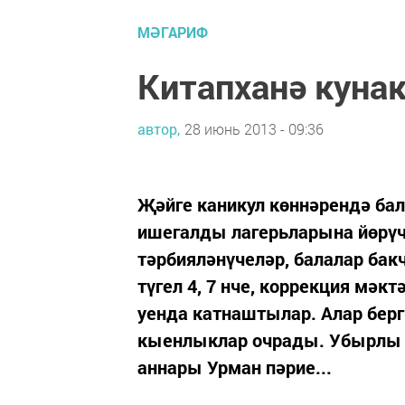
МӘГАРИФ
Китапханә куна
автор,
28 июнь 2013 - 09:36
Җәйге каникул көннәрендә бал
ишегалды лагерьларына йөрүч
тәрбияләнүчеләр, балалар бак
түгел 4, 7 нче, коррекция мә
уенда катнаштылар. Алар берг
кыенлыклар очрады. Убырлы 
аннары Урман пәрие...