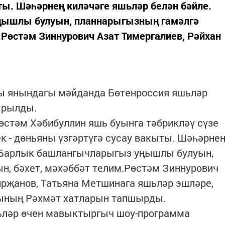
ты. Шәһәрнең киләчәге яшьләр белән бәйле.
ышлы булуын, планнарыгызның гамәлгә
.Рөстәм Зиннурович Азат Тимергалиев, Рәйхан
ты янындагы мәйданда Бөтенроссия яшьләр
ырылды.
стәм Хәбибуллин яшь буынга тәбрикләү сүзе
к - дөньяны үзгәртүгә сусау вакыты. Шәһәрне
. Барлык башлангычларыгыз уңышлы булуын,
н, бәхет, мәхәббәт телим.Рөстәм Зиннурович
ирҗанов, Татьяна Метшинага яшьләр эшләре,
гының Рәхмәт хатларын тапшырды.
ьләр өчен мавыктыргыч шоу-программа