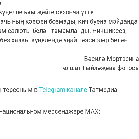
.
күңелле һәм җәйге сезонча үтте.
ачының кәефен бозмады, кич буена мәйданда
әм салюты белән тәмамланды. Һичшиксез,
без халкы күңелендә уңай тәэсирләр белән
Вәсилә Мортазина
Гөлшат Гыйләҗева фотос
интересным в
Telegram-канале
Татмедиа
в национальном мессенджере MАХ: