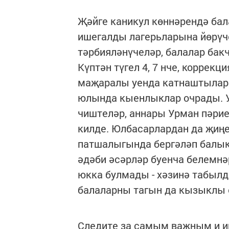
Җәйге каникул көннәрендә бал
ишегалды лагерьларына йөрүч
тәрбияләнүчеләр, балалар бак
Күптән түгел 4, 7 нче, коррек
маҗаралы уенда катнаштылар. 
юлында кыенлыклар очрады. 
чиштеләр, аннары Урман пәрие 
килде. Юлбасарлардан да җиңе
патшалыгында бергәләп балык
әдәби әсәрләр буенча белемн
юкка булмады - хәзинә табылды
балаларны тагын да кызыклы о
Следите за самым важным и 