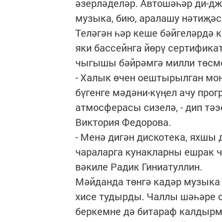
әзерләделәр. Автошәһәр ди-д
музыка, бию, аралашу нәтиҗәсе
Теләгән һәр кеше бәйгеләрдә 
яки бассейнга йөрү сертифика
чыгышы бәйрәмгә милли төсме
- Халык өчен оештырылган м
бүгенге мәдәни-күңел ачу про
атмосферасы сизелә, - дип тә
Виктория Федорова.
- Менә дигән дискотека, яхшы 
чараларга кунакларны ешрак ч
вәкиле Радик Гиниатуллин.
Мәйданда төнгә кадәр музыка
хисе тудырды. Чаллы шәһәре о
беркемне дә битараф калдырм