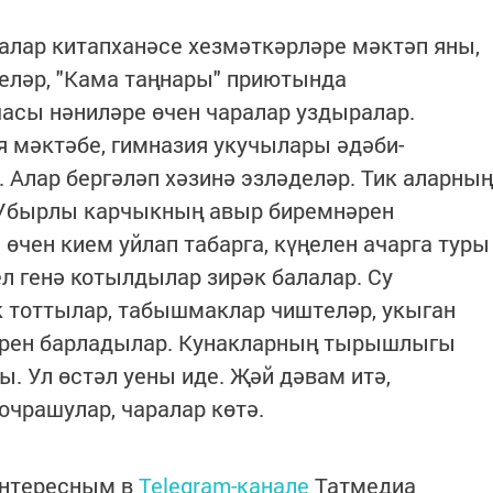
алар китапханәсе хезмәткәрләре мәктәп яны,
еләр, "Кама таңнары" приютында
часы нәниләре өчен чаралар уздыралар.
ция мәктәбе, гимназия укучылары әдәби-
Алар бергәләп хәзинә эзләделәр. Тик аларның
Убырлы карчыкның авыр биремнәрен
өчен кием уйлап табарга, күңелен ачарга туры
л генә котылдылар зирәк балалар. Су
 тоттылар, табышмаклар чиштеләр, укыган
әрен барладылар. Кунакларның тырышлыгы
. Ул өстәл уены иде. Җәй дәвам итә,
чрашулар, чаралар көтә.
интересным в
Telegram-канале
Татмедиа