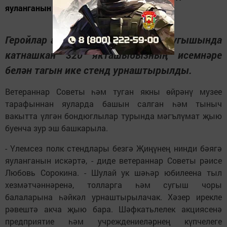
яуланганын искәртә, - диде ветераннар...
Геройлар аллеясында Бөек Ватан сугышында
катнашкан 320 якташыбызның исемнәре
белән тагын ике стенд урнаштырылды.
Ветераннар Советы һәм туган якны өйрәнү музее
тарафыннан яуларда башын салган һәм тыныч
вакытта үлгән бондюглылар турында мәгълүмат җыю
буенча зур эш башкарыла.
- Үлемсез полк стендлары безгә Җиңүнең нинди бәягә
яуланганын искәртә, - диде ветераннар Советы рәисе
Любовь Сорокина. - Шулай ук шәһәр юбилеена тыл
хезмәтчәннәренә, толларга һәм сугыш чоры
балаларына һәйкәл урнаштырылачак. Хәзер ирекле
рәвештә акча җыю бара. Шәфкатьлелек акциясенә
предприятие һәм учреждениеләрнең күпчелеге