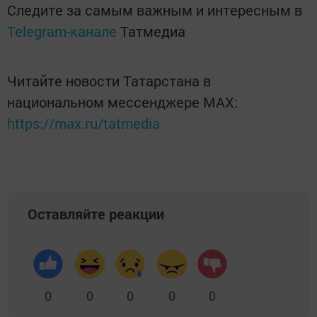
Следите за самым важным и интересным в
Telegram-канале
Татмедиа
Читайте новости Татарстана в
национальном мессенджере MАХ:
https://max.ru/tatmedia
Оставляйте реакции
0
0
0
0
0