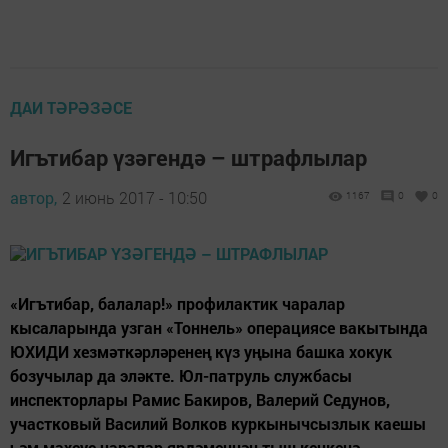
ДАИ ТӘРӘЗӘСЕ
Игътибар үзәгендә – штрафлылар
автор,
2 июнь 2017 - 10:50
1167
0
0
«Игътибар, балалар!» профилактик чаралар
кысаларында узган «Тоннель» операциясе вакытында
ЮХИДИ хезмәткәрләренең күз уңына башка хокук
бозучылар да эләкте. Юл-патруль службасы
инспекторлары Рамис Бакиров, Валерий Седунов,
участковый Василий Волков куркынычсызлык каешы
һәм махсус чаралар ярдәменнән тыш кечкенә