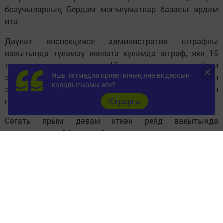
бозучыларның Бердәм мәгълүматлар базасы ярдәм
итә.
Дәүләт инспекциясе административ штрафны
вакытында түләмәү икеләтә күләмдә штраф, яки 15
тәүлеккә кадәр арест, яки 15 сәгатькә кадәр мәҗбүри
Яшь Татмедиа проектының яңа видеосын
эшләр белән җәзалана. Машина йөртүчеләр 20 көн
карадыгызмы әле?
эчендәге ташламалы срокта штрафның ярты бәясен
Карарга
генә түли алалар.
Сәгать ярым дәвам иткән рейд вакытында
хезмәткәрләр 14 хокук бозучыны ачыкладылар, шул
исәптән: машина йөртүчедә страховка булмау - 4,
ОСАГО - 4, балалар өчен махсус җайланма - 2,
куркынычсызлык каешын эләктермичә бару - 2, дәүләт
номерлары укылмый торган авто - 2.
Рейдтагылар шоферларга теге яки бу хокук бозу өчен
штрафлар күләмен искәрттеләр. Балалар өчен