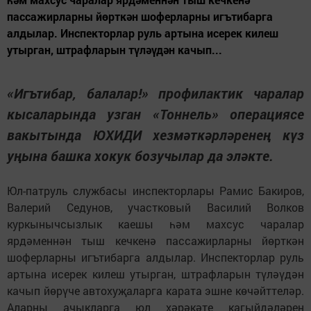
пассажирларны йөрткән шоферларны игътибарга
алдылар. Инспекторлар руль артына исерек килеш
утырган, штрафларын түләүдән качып...
«Игътибар, балалар!» профилактик чаралар
кысаларында узган «Тоннель» операциясе
вакытында ЮХИДИ хезмәткәрләренең күз
уңына башка хокук бозучылар да эләкте.
Юл-патруль службасы инспекторлары Рамис Бакиров,
Валерий Седунов, участковый Василий Волков
куркынычсызлык каешы һәм махсус чаралар
ярдәменнән тыш кечкенә пассажирларны йөрткән
шоферларны игътибарга алдылар. Инспекторлар руль
артына исерек килеш утырган, штрафларын түләүдән
качып йөрүче автохуҗаларга карата эшне көчәйттеләр.
Аларны ачыкларга юл хәрәкәте кагыйдәләрен