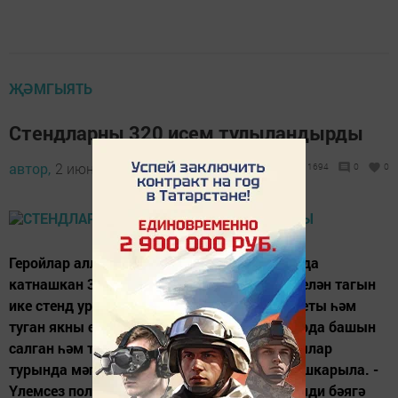
ҖӘМГЫЯТЬ
Стендларны 320 исем тулыландырды
автор,
2 июнь 2017 - 11:11
1694
0
0
Геройлар аллеясында Бөек Ватан сугышында
катнашкан 320 якташыбызның исемнәре белән тагын
ике стенд урнаштырылды. Ветераннар Советы һәм
туган якны өйрәнү музее тарафыннан яуларда башын
салган һәм тыныч вакытта үлгән бондюглылар
турында мәгълүмат җыю буенча зур эш башкарыла. -
Үлемсез полк стендлары безгә Җиңүнең нинди бәягә