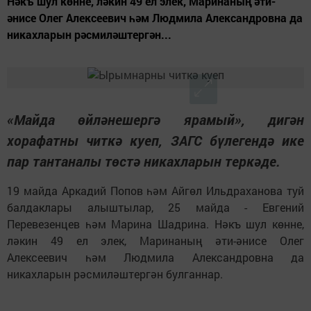
Нәкъ шул көнне, ләкин 49 ел элек, Маринаның әти-
әнисе Олег Алексеевич һәм Людмила Александровна да
никахларын рәсмиләштергән...
«Майда өйләнешергә ярамый», дигән
хорафатны читкә куеп, ЗАГС бүлегендә ике
пар тантаналы төстә никахларын теркәде.
19 майда Аркадий Попов һәм Айгөл Ильдраханова туй
балдаклары алыштылар, 25 майда - Евгений
Перевезенцев һәм Марина Шадрина. Нәкъ шул көнне,
ләкин 49 ел элек, Маринаның әти-әнисе Олег
Алексеевич һәм Людмила Александровна да
никахларын рәсмиләштергән булганнар.