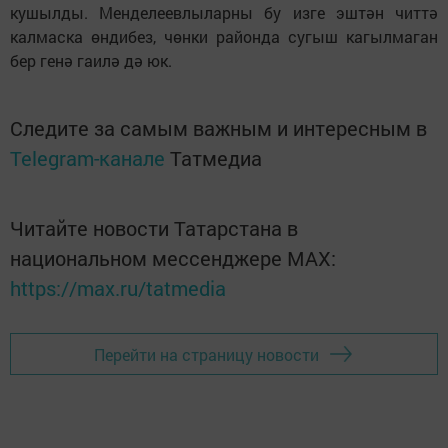
кушылды. Менделеевлыларны бу изге эштән читтә
калмаска өндибез, чөнки районда сугыш кагылмаган
бер генә гаилә дә юк.
Следите за самым важным и интересным в
Telegram-канале
Татмедиа
Читайте новости Татарстана в
национальном мессенджере MАХ:
https://max.ru/tatmedia
Перейти на страницу новости