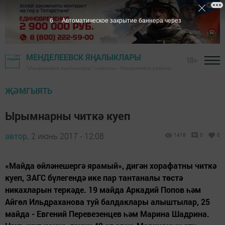
6
Автоматическое закрытие баннера через
МЕНДЕЛЕЕВСК ЯҢАЛЫКЛАРЫ
18+
"Менделеевск яңалыклары" газетасы - Менделеевск районы
ҖӘМГЫЯТЬ
Ырымнарны читкә куеп
автор,
2 июнь 2017 - 12:08
1418
0
0
«Майда өйләнешергә ярамый», дигән хорафатны читкә
куеп, ЗАГС бүлегендә ике пар тантаналы төстә
никахларын теркәде. 19 майда Аркадий Попов һәм
Айгөл Ильдраханова туй балдаклары алыштылар, 25
майда - Евгений Перевезенцев һәм Марина Шадрина.