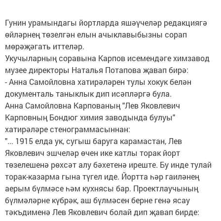
Гунин урамындагы йортларда яшәүчеләр редакциягә
өйләрнең төзелгән елын ачыклавыбызны сорап
мөрәҗәгать иттеләр.
Укучыларның соравына Карпов исемендәге химзавод
музее директоры Наталья Потапова җавап бирә:
- Анна Самойловна хатирәләрен тулы хокук белән
документаль таныклык дип исәпләргә була.
Анна Самойловна Карпованың "Лев Яковлевич
Карповның Бондюг химия заводында булуы"
хатирәләре стенограммасыннан:
"... 1915 елда ук, сугыш баруга карамастан, Лев
Яковлевич эшчеләр өчен ике катлы торак йорт
төзелешенә рөхсәт алу бәхетенә иреште. Бу инде тулай
торак-казарма гына түгел иде. Йортта һәр гаиләнең
аерым бүлмәсе һәм кухнясы бар. Проектлаучының
бүлмәләрне күбрәк, аш бүлмәсен берне генә ясау
тәкъдименә Лев Яковлевич болай дип җавап бирде: