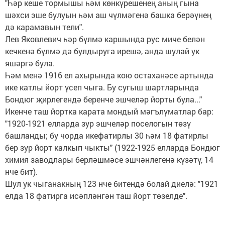
"Һәр кеше тормышы һәм көнкүрешенең аның гына
шәхси эше булуын һәм аш чүлмәгенә башка берәүнең
дә карамавын тели".
Лев Яковлевич һәр бүлмә каршында рус миче белән
кечкенә бүлмә дә булдыруга ирешә, анда шулай ук
яшәргә була.
Һәм менә 1916 ел ахырында кою остаханәсе артында
ике катлы йорт үсеп чыга. Бу сугыш шартларында
Бондюг җирлегендә беренче эшчеләр йорты була..."
Икенче таш йортка карата мондый мәгълүматлар бар:
"1920-1921 елларда зур эшчеләр поселогын төзү
башланды; бу чорда икефатирлы 30 һәм 18 фатирлы
бер зур йорт калкып чыкты" (1922-1925 елларда Бондюг
химия заводлары берләшмәсе эшчәнлегенә күзәтү, 14
нче бит).
Шул ук чыганакның 123 нче битендә болай диелә: "1921
елда 18 фатирга исәпләнгән таш йорт төзелде".