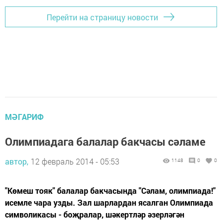
Перейти на страницу новости
МӘГАРИФ
Олимпиадага балалар бакчасы сәламе
автор,
12 февраль 2014 - 05:53
1148
0
0
"Көмеш тояк" балалар бакчасында "Сәлам, олимпиада!"
исемле чара узды. Зал шарлардан ясалган Олимпиада
символикасы - боҗралар, шәкертләр әзерләгән