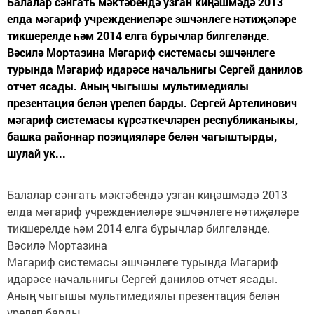
Балалар сәнгать мәктәбендә узган киңәшмәдә 2013
елда мәгариф учреждениеләре эшчәнлеге нәтиҗәләре
тикшерелде һәм 2014 елга бурычлар билгеләнде.
Вәсилә Мортазина Мәгариф системасы эшчәнлеге
турында Мәгариф идарәсе начальнигы Сергей данилов
отчет ясады. Аның чыгышы мультимедиялы
презентация белән үрелеп барды. Сергей Артелинович
мәгариф системасы күрсәткечләрен республиканыкы,
башка районнар позицияләре белән чагыштырды,
шулай ук...
Балалар сәнгать мәктәбендә узган киңәшмәдә 2013
елда мәгариф учреждениеләре эшчәнлеге нәтиҗәләре
тикшерелде һәм 2014 елга бурычлар билгеләнде.
Вәсилә Мортазина
Мәгариф системасы эшчәнлеге турында Мәгариф
идарәсе начальнигы Сергей данилов отчет ясады.
Аның чыгышы мультимедиялы презентация белән
үрелеп барды.