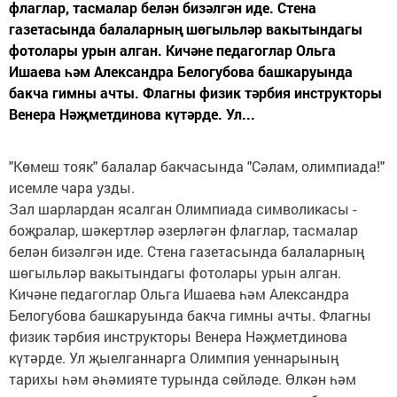
флаглар, тасмалар белән бизәлгән иде. Стена
газетасында балаларның шөгыльләр вакытындагы
фотолары урын алган. Кичәне педагоглар Ольга
Ишаева һәм Александра Белогубова башкаруында
бакча гимны ачты. Флагны физик тәрбия инструкторы
Венера Нәҗметдинова күтәрде. Ул...
"Көмеш тояк" балалар бакчасында "Сәлам, олимпиада!"
исемле чара узды.
Зал шарлардан ясалган Олимпиада символикасы -
боҗралар, шәкертләр әзерләгән флаглар, тасмалар
белән бизәлгән иде. Стена газетасында балаларның
шөгыльләр вакытындагы фотолары урын алган.
Кичәне педагоглар Ольга Ишаева һәм Александра
Белогубова башкаруында бакча гимны ачты. Флагны
физик тәрбия инструкторы Венера Нәҗметдинова
күтәрде. Ул җыелганнарга Олимпия уеннарының
тарихы һәм әһәмияте турында сөйләде. Өлкән һәм