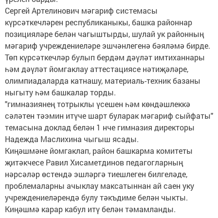
Сергей Артелинович мәгариф системасы
күрсәткечләрен республиканыкы, башка районнар
позицияләре белән чагыштырды, шулай ук районның
мәгариф учреждениеләре эшчәнлегенә бәяләмә бирде.
Төп күрсәткечләр булып бердәм дәүләт имтиханнары
һәм дәүләт йомгаклау аттестациясе нәтиҗәләре,
олимпиадаларда катнашу, материаль-техник базаны
ныгыту һәм башкалар торды.
"гимназиянең тотрыклы үсешен һәм көндәшлеккә
сәләтен тәэмин итүче шарт буларак мәгариф сыйфаты"
темасына доклад белән 1 нче гимназия директоры
Надежда Маслихина чыгыш ясады.
Киңәшмәне йомгаклап, район башкарма комитеты
җитәкчесе Равил Хисаметдинов педагогларның
нәрсәләр өстендә эшләргә тиешлеген билгеләде,
проблемаларны ачыклау максатыннан ай саен уку
учреждениеләрендә булу тәкъдиме белән чыкты.
Киңәшмә карар кабул итү белән тәмамланды.