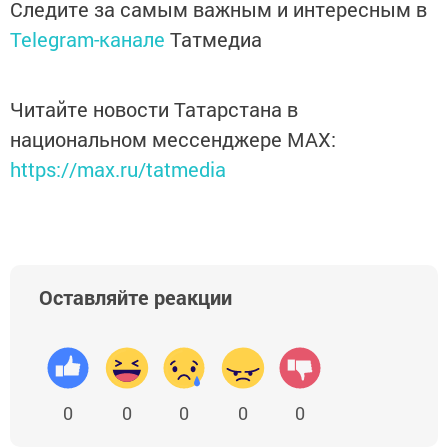
Следите за самым важным и интересным в
Telegram-канале
Татмедиа
Читайте новости Татарстана в
национальном мессенджере MАХ:
https://max.ru/tatmedia
Оставляйте реакции
0
0
0
0
0