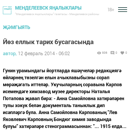
МЕНДЕЛЕЕВСК ЯҢАЛЫКЛАРЫ
18+
"Менделеевск яңалыклары" газетасы - Менделеевск районы
ҖӘМГЫЯТЬ
Йөз еллык тарих бусагасында
автор,
12 февраль 2014 - 06:02
936
0
0
Гунин урамындагы йортларда яшәүчеләр редакциягә
өйләрнең төзелгән елын ачыклавыбызны сорап
мөрәҗәгать иттеләр. Укучыларның соравына Карпов
исемендәге химзавод музее директоры Наталья
Потапова җавап бирә: - Анна Самойловна хатирәләрен
тулы хокук белән документаль таныклык дип
исәпләргә була. Анна Самойловна Карпованың "Лев
Яковлевич Карповның Бондюг химия заводында
булуы" хатирәләре стенограммасыннан: "... 1915 елда...