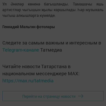
Ул Әниләр көненә багышланды. Тамашачы яшь
артистлар чыгышын җылы каршылады. Һәр музыкаль
чыгыш алкышларга күмелде.
Геннадий Мальгин фотолары
Следите за самым важным и интересным в
Telegram-канале
Татмедиа
Читайте новости Татарстана в
национальном мессенджере MАХ:
https://max.ru/tatmedia
Перейти на страницу новости