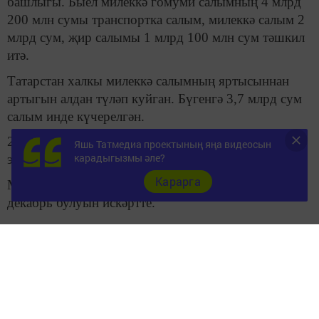
башлыгы. Быел милеккә гомуми салымның 4 млрд
200 млн сумы транспортка салым, милеккә салым 2
млрд сум, җир салымы 1 млрд 100 млн сум тәшкил
итә.
Татарстан халкы милеккә салымның яртысыннан
артыгын алдан түләп куйган. Бүгенгә 3,7 млрд сум
салым инде күчерелгән.
2 млн 200 мең кеше салым турында хатларны
Яшь Татмедиа проектының яңа видеосын
карадыгызмы әле?
электрон рәвештә алган.
Карарга
Марат Сафиуллин салым түләүнең соңгы срогы 2
декабрь булуын искәртте.
Автор: Гөлнар Гарифуллина
архив / Султан Исхаков
Бух акта тулырак: https://tatar-
inform.tatar/news/business/26-11-2019/milekk-salym-