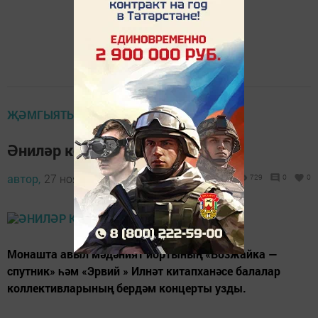
ҖӘМГЫЯТЬ
Әниләр көненә концерт
автор,
27 ноябрь 2019 - 14:15
729
0
0
Монашта авыл мәдәният йортының «Возжайка —
спутник» һәм «Эрвий » Илнәт китапханәсе балалар
коллективларының бердәм концерты узды.