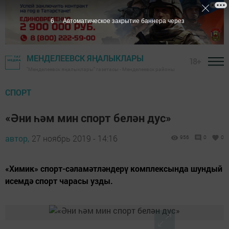
5
Автоматическое закрытие баннера через
МЕНДЕЛЕЕВСК ЯҢАЛЫКЛАРЫ
18+
"Менделеевск яңалыклары" газетасы - Менделеевск районы
СПОРТ
«Әни һәм мин спорт белән дус»
автор,
27 ноябрь 2019 - 14:16
956
0
0
«Химик» спорт-сәламәтләндерү комплексында шундый
исемдә спорт чарасы узды.