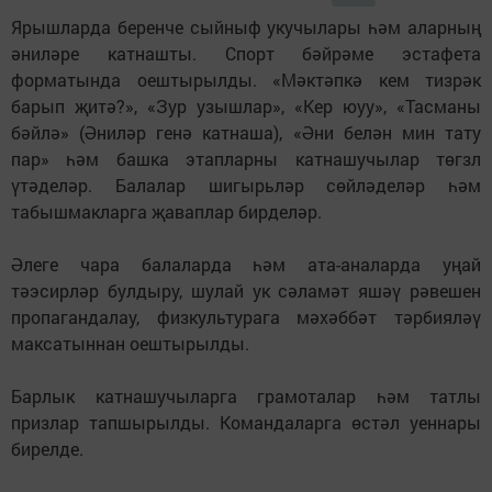
Ярышларда беренче сыйныф укучылары һәм аларның
әниләре катнашты. Спорт бәйрәме эстафета
форматында оештырылды. «Мәктәпкә кем тизрәк
барып җитә?», «Зур узышлар», «Кер юуу», «Тасманы
бәйлә» (Әниләр генә катнаша), «Әни белән мин тату
пар» һәм башка этапларны катнашучылар төгзл
үтәделәр. Балалар шигырьләр сөйләделәр һәм
табышмакларга җаваплар бирделәр.
Әлеге чара балаларда һәм ата-аналарда уңай
тәэсирләр булдыру, шулай ук сәламәт яшәү рәвешен
пропагандалау, физкультурага мәхәббәт тәрбияләү
максатыннан оештырылды.
Барлык катнашучыларга грамоталар һәм татлы
призлар тапшырылды. Командаларга өстәл уеннары
бирелде.