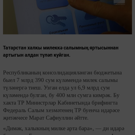
Татарстан халкы милеккә салымның яртысыннан
артыгын алдан түләп куйган.
Республиканың консолидацияләнгән бюджетына
быел 7 млрд 390 сум күләмендә милек салымы
түләнергә тиеш. Узган елда ул 6,9 млрд сум
күләмендә булган, бу 400 млн сумга кимрәк. Бу
хакта ТР Министрлар Кабинетында брифингта
Федераль Салым хезмәтенең ТР буенча идарәсе
җитәкчесе Марат Сафиуллин әйтте.
«Димәк, халыкның милке арта бара», — ди идарә